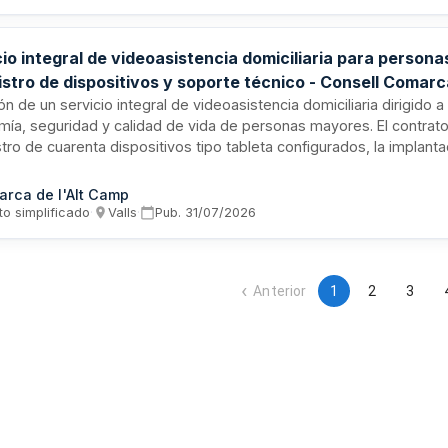
cio integral de videoasistencia domiciliaria para person
stro de dispositivos y soporte técnico - Consell Comarca
ión de un servicio integral de videoasistencia domiciliaria dirigido a
ía, seguridad y calidad de vida de personas mayores. El contrato 
tro de cuarenta dispositivos tipo tableta configurados, la implant
rma tecnológica con gestión del servicio, formación del personal 
s, así como soporte técnico y mantenimiento operativo durante to
rca de l'Alt Camp
ell Comarcal de l'Alt Camp licita esta solución para garantizar la in
to simplificado
·
Valls
·
Pub.
31/07/2026
os sistemas territoriales y la seguridad de la información.
Anterior
1
2
3