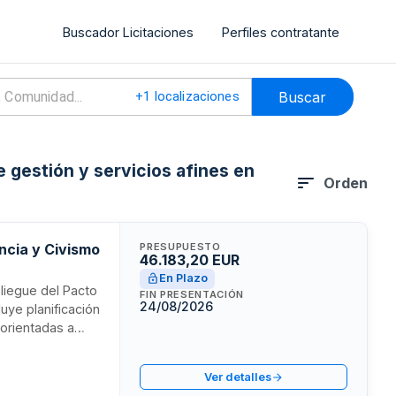
Buscador Licitaciones
Perfiles contratante
Buscar
+
1
localizaciones
e gestión y servicios afines en
Orden
ncia y Civismo
PRESUPUESTO
46.183,20 EUR
En Plazo
pliegue del Pacto
FIN PRESENTACIÓN
24/08/2026
luye planificación
 orientadas a
omunicación
icipales y
Ver detalles