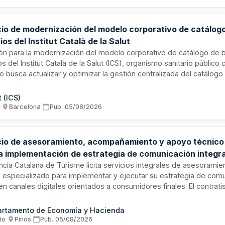
cio de modernización del modelo corporativo de catálogo
ios del Institut Català de la Salut
ión para la modernización del modelo corporativo de catálogo de 
os del Institut Català de la Salut (ICS), organismo sanitario público c
o busca actualizar y optimizar la gestión centralizada del catálog
os utilizados por la institución, mejorando procesos, eficiencia ope
anza en la administración de recursos. Se ejecutará en Barcelona,
t (ICS)
mo, con el objetivo de implementar soluciones innovadoras que fac
s
·
Barcelona
·
Pub.
05/08/2026
cación, organización y acceso a los recursos disponibles en el sist
.
cio de asesoramiento, acompañamiento y apoyo técnico
la implementación de estrategia de comunicación integ
nales digitales B2C - Agencia Catalana de Turismo
cia Catalana de Turisme licita servicios integrales de asesorami
o especializado para implementar y ejecutar su estrategia de com
n canales digitales orientados a consumidores finales. El contrat
ñar la ejecución del Plan de Marketing Catalunya en sus líneas d
, proporcionando consultoría, definición y ejecución de estrategia
rtamento de Economía y Hacienda
, con coordinación con centros de promoción turística internaciona
to
·
Pinós
·
Pub.
05/08/2026