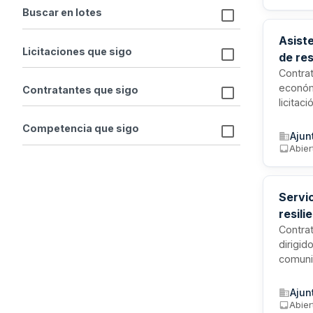
seguimi
Buscar en lotes
Asiste
Licitaciones que sigo
de res
Contrat
económi
Contratantes que sigo
licitac
de docu
Competencia que sigo
elabora
Ajun
procedi
Abier
gestión
municip
Servic
resili
Contrat
dirigid
comunit
Catálo
proporc
Ajun
materia
Abier