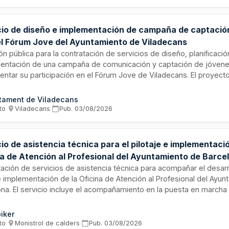
social.
cio de diseño e implementación de campaña de captació
el Fórum Jove del Ayuntamiento de Viladecans
ión pública para la contratación de servicios de diseño, planificació
entación de una campaña de comunicación y captación de jóvenes
ntar su participación en el Fórum Jove de Viladecans. El proyecto
 Ministerio de Derechos Sociales, Consumo y Agenda 2030. Los serv
llo integral de la estrategia comunicativa, gestión de medios y ca
tament de Viladecans
o la ejecución de acciones dirigidas a incrementar la implicación 
to
·
Viladecans
·
Pub.
03/08/2026
en espacios de participación ciudadana y empoderamiento comunit
io de asistencia técnica para el pilotaje e implementació
na de Atención al Profesional del Ayuntamiento de Barce
ación de servicios de asistencia técnica para acompañar el desarr
e implementación de la Oficina de Atención al Profesional del Ayu
ona. El servicio incluye el acompañamiento en la puesta en march
n y gobernanza, ajustes conceptuales para fases futuras y posible
ñamiento en la ejecución de estas. La contratación incorpora me
iker
bilidad conforme a la normativa municipal de contratación pública 
to
·
Monistrol de calders
·
Pub.
03/08/2026