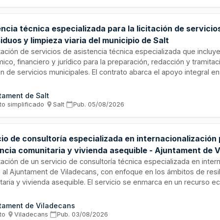
ento, control y reporting de acciones comunicativas.
ncia técnica especializada para la licitación de servici
iduos y limpieza viaria del municipio de Salt
ación de servicios de asistencia técnica especializada que inclu
co, financiero y jurídico para la preparación, redacción y tramita
ión de servicios municipales. El contrato abarca el apoyo integral en
mentación, análisis del estado actual de servicios, dimensionami
ción de pliegos de prescripciones técnicas y asistencia durante t
tament de Salt
miento de licitación hasta la formalización del contrato de recogi
to simplificado
·
Salt
·
Pub.
05/08/2026
 de voluminosos, recogida textil, limpieza viaria y control de calid
io de Salt.
io de consultoría especializada en internacionalización
encia comunitaria y vivienda asequible - Ajuntament de 
ación de un servicio de consultoría técnica especializada en inter
o al Ajuntament de Viladecans, con enfoque en los ámbitos de resil
aria y vivienda asequible. El servicio se enmarca en un recurso 
go de Servicios 2026 de la Diputació de Barcelona y tiene como ob
ionar apoyo técnico para posicionar el municipio en el ámbito inte
tament de Viladecans
 de políticas de cohesión social, sostenibilidad urbana y acceso a
to
·
Viladecans
·
Pub.
03/08/2026