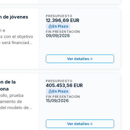
n de jóvenes
PRESUPUESTO
12.396,69 EUR
En Plazo
n e
FIN PRESENTACIÓN
09/09/2026
 con el objetivo
 será financiado
icios incluyen el
nales de difusión,
Ver detalles
de población
ario.
n de la
PRESUPUESTO
405.453,56 EUR
lona
En Plazo
ollo, prueba
FIN PRESENTACIÓN
15/09/2026
ntamiento de
a del modelo de
didas de
Ver detalles
sostenible.