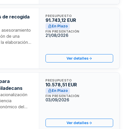
os de recogida
PRESUPUESTO
91.743,12 EUR
En Plazo
ye asesoramiento
FIN PRESENTACIÓN
21/08/2026
ción de una
 la elaboración
ento técnico,
odo el
Ver detalles
da de residuos,
ad en el
 para
PRESUPUESTO
10.578,51 EUR
Viladecans
En Plazo
nacionalización
FIN PRESENTACIÓN
03/09/2026
iencia
económico del
jetivo
rnacional en
Ver detalles
 vivienda de