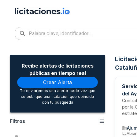
Licitac
Recibe alertas de licitaciones
Catalu
públicas en tiempo real
Crear Alerta
Servi
Te enviaremos una alerta cada vez que
del A
se publique una licitación que coincida
Contrat
con tu búsqueda
por la 
estraté
reforza
Filtros
positiv
Ajun
ciudad
Abier