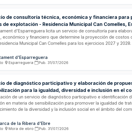
cio de consultoría técnica, económica y financiera para
s de explotación - Residencia Municipal Can Comelles, 
tament d'Esparreguera licita un servicio de consultoría para elabor
o, económico y financiero que determine la proyección de costos 
esidencia Municipal Can Comelles para los ejercicios 2027 y 2028. 
rá integralmente la estructura de costos del servicio e incorporará 
 previstas, utilizando auditorías económicas disponibles de 2017
tament d'Esparreguera
ones sectoriales aplicables. El estudio incluirá metodología clara d
to
·
Esparreguera
·
Pub.
31/07/2026
is utilizadas, resultados y conclusiones, además de un plan de s
 implementable por la administración local mediante reuniones pr
les.
cio de diagnóstico participativo y elaboración de propue
ilización para la igualdad, diversidad e inclusión en el c
nsell Comarcal de la Ribera d'Ebre
ación de un servicio de diagnóstico participativo e identificación
ón en materia de sensibilización para promover la igualdad de trat
imiento de la diversidad y la inclusión social en el ámbito del come
 Comarcal de la Ribera d'Ebre licita este servicio de consultoría 
odología participativa dirigido a fortalecer políticas inclusivas y d
rca de la Ribera d'Ebre
inación en el sector comercial minorista de la comarca.
to
·
Mora de ebro
·
Pub.
31/07/2026