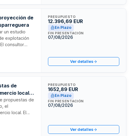
 proyección de
PRESUPUESTO
12.396,69 EUR
Esparreguera
En Plazo
ar un estudio
FIN PRESENTACIÓN
07/08/2026
de explotación
El consultor
el análisis de
 a 2024 y
Ver detalles
e cálculo,
eguimiento y
esenciales
stas de
PRESUPUESTO
1652,89 EUR
omercio local
En Plazo
 de propuestas de
FIN PRESENTACIÓN
07/08/2026
o, el
rcio local. El
y asesoramiento
e no
Ver detalles