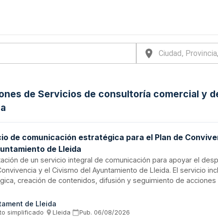
iones de Servicios de consultoría comercial y d
ña
cio de comunicación estratégica para el Plan de Convive
yuntamiento de Lleida
ación de un servicio integral de comunicación para apoyar el des
Convivencia y el Civismo del Ayuntamiento de Lleida. El servicio inc
gica, creación de contenidos, difusión y seguimiento de acciones
r la visibilidad, comprensión e implicación ciudadana mediante c
a, inclusiva y transformadora que articule las iniciativas cívicas mun
tament de Lleida
anas.
to simplificado
·
Lleida
·
Pub.
06/08/2026