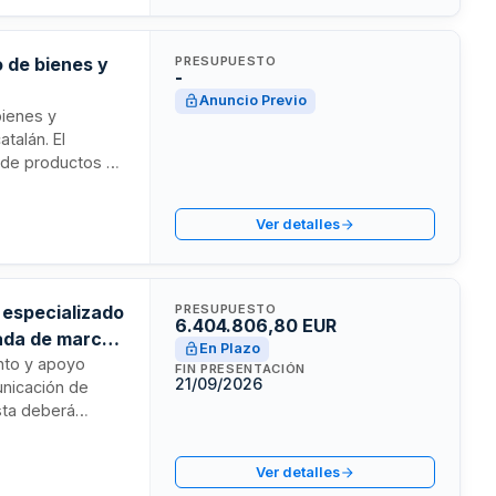
 de bienes y
PRESUPUESTO
-
Anuncio Previo
bienes y
atalán. El
o de productos y
rativa y
 sede del
Ver detalles
iliten la
ema sanitario
 especializado
PRESUPUESTO
6.404.806,80 EUR
rada de marca
En Plazo
ento y apoyo
FIN PRESENTACIÓN
21/09/2026
unicación de
ista deberá
e promoción
s de marketing
Ver detalles
les y soporte en