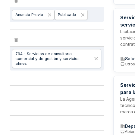
Anuncio Previo
Publicada
Servi
servic
Licitac
servici
contrat
servici
794 - Servicios de consultoría
gobern
Salu
comercial y de gestión y servicios
organis
afines
Otro
clasifi
catalán
Servi
para 
en ca
La Agen
técnic
marca e
acompa
digital
Depa
digital
Abier