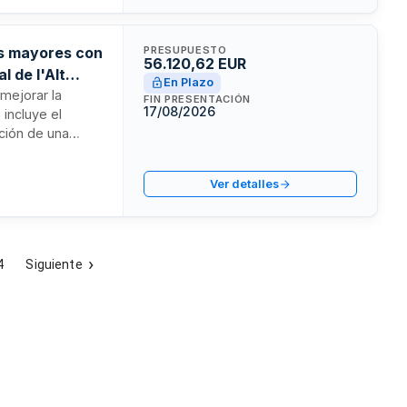
as mayores con
PRESUPUESTO
56.120,62 EUR
l de l'Alt
En Plazo
 mejorar la
FIN PRESENTACIÓN
17/08/2026
incluye el
ación de una
técnico y
da la ejecución.
Ver detalles
teroperabilidad
4
Siguiente