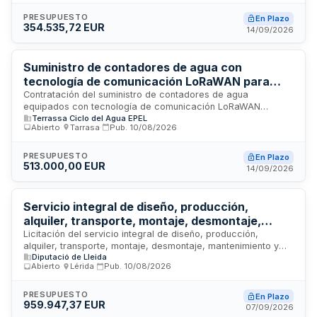
Universitario Vall d'Hebron. La contratación se tramita
mediante procedimiento abierto con adjudicación a un único
PRESUPUESTO
En Plazo
354.535,72 EUR
proveedor, estableciendo una relación comercial basada en
14/09/2026
precios unitarios según las necesidades del centro sanitario
durante el período de vigencia del acuerdo.
Suministro de contadores de agua con
tecnología de comunicación LoRaWAN para
Terrassa Ciclo del Agua, EPEL
Contratación del suministro de contadores de agua
equipados con tecnología de comunicación LoRaWAN
Terrassa Ciclo del Agua EPEL
destinados a Terrassa Ciclo del Agua, entidad pública
Abierto
·
Tarrasa
·
Pub.
10/08/2026
empresarial local. El contrato incluye la provisión de
dispositivos de medición avanzada con capacidad de
transmisión de datos remota, sujeto a las normas de
PRESUPUESTO
En Plazo
513.000,00 EUR
contratación pública aplicables y con seguimiento mediante
14/09/2026
designación de responsables de ambas partes.
Servicio integral de diseño, producción,
alquiler, transporte, montaje, desmontaje,
mantenimiento y almacenamiento de stands
Licitación del servicio integral de diseño, producción,
alquiler, transporte, montaje, desmontaje, mantenimiento y
para ferias y certámenes de la Diputación de
Diputació de Lleida
almacenamiento de stands modulares y reutilizables para los
Lleida
Abierto
·
Lérida
·
Pub.
10/08/2026
certámenes y ferias en que participe la Diputación de Lleida
durante 2027 y 2028. El servicio incluye la adaptación de los
estands a las características específicas de cada evento,
PRESUPUESTO
En Plazo
959.947,37 EUR
tanto en espacios cubiertos como al aire libre, incorporando
07/09/2026