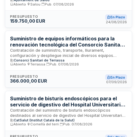
Ajuntament de Salou
de salvamento y socorrismo en las playas del municipio. Los
Abierto
·
Salou
·
Pub.
07/08/2026
equipos suministrados deben ser nuevos y se incluye el
montaje para la temporada estival de dos mil veintisiete. El
desmontaje posterior y el montaje para temporadas
PRESUPUESTO
En Plazo
159.750,00 EUR
posteriores correrán a cargo del Ayuntamiento. Se exige que
24/08/2026
todos los materiales y componentes sean originales sin
reutilización ni reacondicionamiento previo.
Suministro de equipos informáticos para la
renovación tecnológica del Consorcio Sanitario
de Terrassa
Contratación de suministro, transporte, lliurament,
configuración y despliegue inicial de diversos equipos
Consorci Sanitari de Terrassa
informáticos destinados a la renovación y ampliación del
Abierto
·
Terrassa
·
Pub.
07/08/2026
parque tecnológico del Consorcio Sanitario de Terrassa. La
actuación busca garantizar una actualización tecnológica
que permita una prestación eficiente de los servicios
PRESUPUESTO
En Plazo
366.000,00 EUR
asistenciales y administrativos, contribuyendo a la mejora de
07/09/2026
la calidad asistencial y optimización de recursos disponibles.
Se sustituye equipamiento informático obsoleto mediante
procedimiento abierto y trámite ordinario.
Suministro de bisturís endoscópicos para el
servicio de digestivo del Hospital Universitario
de Girona Dr. Josep Trueta
Contratación del suministro de bisturís endoscópicos
destinados al servicio de digestivo del Hospital Universitario
CatSalut (Institut Català de la Salut)
de Girona Dr. Josep Trueta. El proveedor adjudicatario
Abierto
·
Cornellà del terri
·
Pub.
07/08/2026
deberá garantizar el cumplimiento de normativa de
prevención de riesgos laborales, marcado CE y requisitos de
etiquetado, así como la gestión del fin de vida útil del
PRESUPUESTO