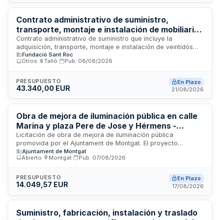
criterios de sostenibilidad y economía circular alineados con
los Objetivos de Desarrollo Sostenible.
Contrato administrativo de suministro,
transporte, montaje e instalación de mobiliario
geriátrico para la Residencia Sant Roc de
Contrato administrativo de suministro que incluye la
adquisición, transporte, montaje e instalación de veintidós
Bellver de Cerdanya
Fundació Sant Roc
camas geriátricas, veintidós colchones y veintidós mesitas
Otros
·
Talló
·
Pub.
08/08/2026
de noche auxiliares destinadas a la Residencia Sant Roc
ubicada en Bellver de Cerdanya. El suministro se realizará de
conformidad con las especificaciones técnicas establecidas
PRESUPUESTO
En Plazo
43.340,00 EUR
en el pliego de prescripciones técnicas y las fichas técnicas
21/08/2026
adjuntas al contrato.
Obra de mejora de iluminación pública en calle
Marina y plaza Pere de Jose y Hérmens -
Ajuntament de Montgat
Licitación de obra de mejora de iluminación pública
promovida por el Ajuntament de Montgat. El proyecto
Ajuntament de Montgat
comprende la sustitución de luminarias en la acera de la
Abierto
·
Montgat
·
Pub.
07/08/2026
calle Marina por nuevas instalaciones que garanticen niveles
adecuados de iluminación, así como el cambio de dos
luminarias de óptica asimétrica por simétricas en la plaza
PRESUPUESTO
En Plazo
14.049,57 EUR
Pere de Jose y Hérmens para optimizar la iluminación frontal
17/08/2026
del edificio de viviendas. Las actuaciones persiguen renovar
infraestructuras de alumbrado público que han llegado al
final de su vida útil y mejorar la calidad de iluminación en
Suministro, fabricación, instalación y traslado
espacios públicos del municipio.