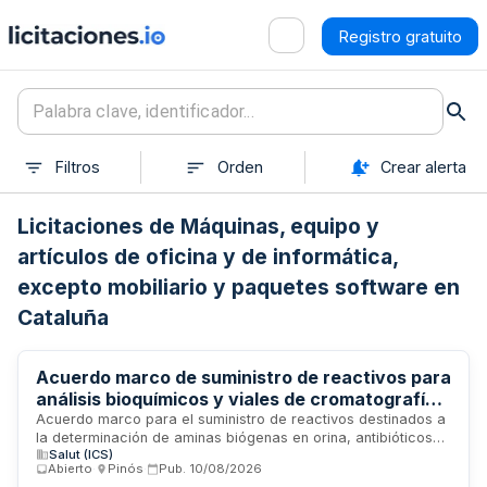
Registro gratuito
Filtros
Orden
Crear alerta
Licitaciones de Máquinas, equipo y
artículos de oficina y de informática,
excepto mobiliario y paquetes software en
Cataluña
Acuerdo marco de suministro de reactivos para
análisis bioquímicos y viales de cromatografía
del Hospital Universitario Vall d'Hebron
Acuerdo marco para el suministro de reactivos destinados a
la determinación de aminas biógenas en orina, antibióticos
Salut (ICS)
en suero y vitamina C, así como de viales de cromatografía
Abierto
·
Pinós
·
Pub.
10/08/2026
necesarios para las actividades analíticas del Hospital