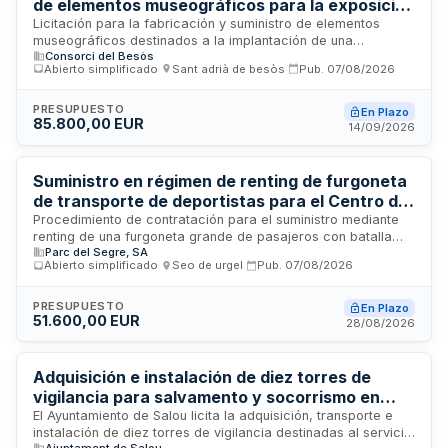
de elementos museográficos para la exposición
sobre la Nave de Turbinas y Catalunya Media
Licitación para la fabricación y suministro de elementos
museográficos destinados a la implantación de una
City
Consorci del Besòs
exposición sobre la Nave de Turbinas y el proyecto
Abierto simplificado
·
Sant adrià de besòs
·
Pub.
07/08/2026
Catalunya Media City. El contrato incluye prestaciones
complementarias como transporte, instalación, montaje,
desmontaje, traslado e instalación eléctrica de los
PRESUPUESTO
En Plazo
85.800,00 EUR
elementos. Los elementos se desarrollarán conforme a las
14/09/2026
características técnicas, dimensiones, materiales y
especificaciones definidas por el Consorci del Besòs en el
Plec de Prescripcions Tècniques.
Suministro en régimen de renting de furgoneta
de transporte de deportistas para el Centro de
Tecnificación del Parque Olímpico del Segre
Procedimiento de contratación para el suministro mediante
renting de una furgoneta grande de pasajeros con batalla
Parc del Segre, SA
larga y techo alto, destinada a proporcionar soporte
Abierto simplificado
·
Seo de urgel
·
Pub.
07/08/2026
logístico en el transporte de deportistas del Centro de
Tecnificación Deportiva ubicado en el Parque Olímpico del
Segre. El contrato incluye arrendamiento financiero,
PRESUPUESTO
En Plazo
51.600,00 EUR
mantenimiento integral, seguro y servicios de asistencia
28/08/2026
técnica, con duración máxima de cuatro años más
posibilidad de prórroga anual.
Adquisición e instalación de diez torres de
vigilancia para salvamento y socorrismo en
playas del municipio de Salou
El Ayuntamiento de Salou licita la adquisición, transporte e
instalación de diez torres de vigilancia destinadas al servicio