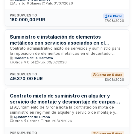
Abierto
·
Blanes
·
Pub.
31/07/2026
transporte, montaje, mantenimiento durante el período festivo
y desmontaje de elementos decorativos, así como de los
trabajos sobre elementos ornamentales de titularidad
PRESUPUESTO
En Plazo
160.000,00 EUR
municipal. El contrato abarca dos campañas navideñas
17/08/2026
consecutivas con el objetivo de mejorar la ambientación
festiva y dinamizar la actividad comercial local.
Suministro e instalación de elementos
metálicos con servicios asociados en el
decantador secundario de la EDAR de Begudà -
Contrato administrativo mixto de servicios y suministro para
la reposición de elementos metálicos en el decantador
Consell Comarcal de la Garrotxa
Comarca de la Garrotxa
secundario de la estación depuradora de aguas residuales
Otros
·
Olot
·
Pub.
30/07/2026
de Begudà. El objeto incluye el suministro de los elementos
metálicos, su instalación con precisión técnica, la retirada de
los equipos antiguos, y el buidaje y limpieza del decantador.
PRESUPUESTO
Cierra en 5 días
49.370,00 EUR
El Consell Comarcal de la Garrotxa licita estas actuaciones
13/08/2026
de mejora en los sistemas de saneamiento en alta comarcal,
necesarias para la adecuación normativa y prevención de
riesgos.
Contrato mixto de suministro en alquiler y
servicio de montaje y desmontaje de carpas
con tarima de parqué para fiestas mayores de
El Ayuntamiento de Girona licita la contratación mixta de
suministro en régimen de alquiler y servicio de montaje y
barrio del Ayuntamiento de Girona
Ajuntament de Girona
desmontaje de carpas blancas con estructura a dos aguas y
Otros
·
Gerona
·
Pub.
29/07/2026
tarima de parqué para la realización de las fiestas mayores
de barrio del año dos mil veintiséis. El contrato incluye el
transporte, carga, descarga y retirada del material, así
PRESUPUESTO
Cierra en 5 días