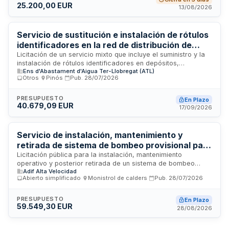
25.200,00 EUR
como los medios auxiliares necesarios para la instalación de
13/08/2026
las velas en vía pública en diferentes ubicaciones del
término municipal. La prestación se realiza mediante
procedimiento abierto simplificado abreviado.
Servicio de sustitución e instalación de rótulos
identificadores en la red de distribución de
agua de ATL
Licitación de un servicio mixto que incluye el suministro y la
instalación de rótulos identificadores en depósitos,
Ens d'Abastament d'Aigua Ter-Llobregat (ATL)
estaciones de bombeo, pozos y puntos singulares de la red
Otros
·
Pinós
·
Pub.
28/07/2026
de ATL. Los rótulos deben cumplir las características
técnicas del Manual de Identidad Corporativa, incluyendo
materiales, tipografía y contenido específico. La empresa
PRESUPUESTO
En Plazo
40.679,09 EUR
adjudicataria será responsable de la fabricación, suministro,
17/09/2026
instalación y documentación de los trabajos ejecutados en
las instalaciones designadas.
Servicio de instalación, mantenimiento y
retirada de sistema de bombeo provisional para
drenaje en obras de plataforma ferroviaria de
Licitación pública para la instalación, mantenimiento
operativo y posterior retirada de un sistema de bombeo
Alta Velocidad Sagrera-Nudo de la Trinidad
Adif Alta Velocidad
temporal destinado a la gestión de aguas acumuladas en el
Abierto simplificado
·
Monistrol de calders
·
Pub.
28/07/2026
punto bajo situado en el PK 630+685 de la Línea de Alta
Velocidad. El contrato, convocado por ADIF Alta Velocidad,
forma parte de los trabajos de plataforma correspondientes
PRESUPUESTO
En Plazo
59.549,30 EUR
al tramo Sagrera-Nudo de la Trinidad. El servicio incluye el
28/08/2026
suministro e instalación de equipamiento de bombeo, su
operación y mantenimiento durante el período de ejecución