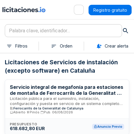
Registro gratuito
Filtros
Orden
Crear alerta
Licitaciones de Servicios de instalación
(excepto software) en Cataluña
Servicio integral de megafonía para estaciones
de montaña de Ferrocarrils de la Generalitat de
Catalunya con instalación, configuración y
Licitación pública para el suministro, instalación,
configuración y puesta en servicio de un sistema completo
mantenimiento técnico
Ferrocarrils de la Generalitat de Catalunya
de megafonía destinado a las estaciones de montaña
Abierto
·
Pinós
·
Pub.
06/08/2026
operadas por Ferrocarrils de la Generalitat de Catalunya. El
contrato incluye los equipos de sonorización, su instalación
integral en las infraestructuras ferroviarias, la configuración
PRESUPUESTO
Anuncio Previo
618.682,80 EUR
técnica inicial y la puesta en funcionamiento del sistema.