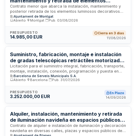
mantenimiento y retirada de elementos
luminosos de campaña navideña 2026-2027 -
Contrato menor que abarca la instalación, mantenimiento y
posterior retirada de los elementos luminosos decorativos
Ayuntamiento de Montgat
Ajuntament de Montgat
correspondientes a la campaña de 2026-2027, promovido
Abierto
·
Montgat
·
Pub.
03/08/2026
por el Ajuntament de Montgat. El servicio incluye el montaje
inicial de la iluminación decorativa, las tareas de
mantenimiento durante el período de la campaña para
PRESUPUESTO
Cierra en 3 días
14.985,00 EUR
garantizar el correcto funcionamiento de los dispositivos, y
11/08/2026
finalmente la desinstalación y retirada de todos los
elementos al término de la misma. Esta iniciativa forma parte
de las actividades municipales de embellecimiento urbano y
Suministro, fabricación, montaje e instalación
animación de espacios públicos.
de gradas telescópicas retráctiles motorizadas
con butacas para el Palau Sant Jordi
Licitación para el suministro integral, fabricación, transporte,
montaje, instalación, conexión, programación y puesta en
Barcelona de Serveis Municipals S.A.
servicio de un nuevo sistema de gradas telescópicas
Abierto
·
Barcelona
·
Pub.
31/07/2026
retráctiles motorizadas con butacas destinado al Palau Sant
Jordi. El contrato incluye todos los equipos, componentes,
accesorios, sistemas de automatización y control,
PRESUPUESTO
En Plazo
3.252.000,00 EUR
dispositivos de seguridad, elementos de accesibilidad,
14/09/2026
instalaciones auxiliares, sistemas de iluminación asociados,
así como documentación técnica, certificaciones y
formación necesaria. El objetivo es mejorar la modularidad,
Alquiler, instalación, mantenimiento y retirada
flexibilidad operativa, rapidez de transformación de
de iluminación navideña en espacios públicos
espacios, seguridad de utilización y polivalencia funcional
del Ayuntamiento de Blanes
Contrato de alquiler e instalación de iluminación y decoración
del equipamiento.
navideña en diversas calles, plazas y espacios públicos del
Ajuntament de Blanes
municipio de Blanes. El adjudicatario será responsable del