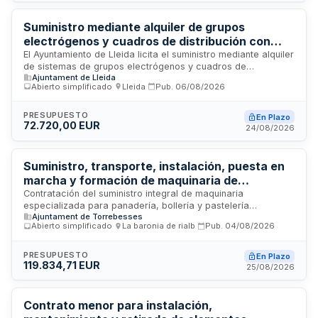
Asimismo, comprende servicios de licenciamiento de
software, apoyo técnico continuo y mantenimiento preventivo
y correctivo durante la vigencia del acuerdo para garantizar
Suministro mediante alquiler de grupos
el funcionamiento óptimo de las instalaciones de
electrógenos y cuadros de distribución con
comunicación sonora en las estaciones de montaña del
instalación y mantenimiento para las Fiestas de
El Ayuntamiento de Lleida licita el suministro mediante alquiler
operador ferroviario catalán.
de sistemas de grupos electrógenos y cuadros de
Lleida
Ajuntament de Lleida
distribución destinados a la Festa Mayor y las Fiestas de
Abierto simplificado
·
Lleida
·
Pub.
06/08/2026
Otoño. El servicio incluye la instalación, mantenimiento,
desmontaje y transporte de los equipos, así como el
combustible necesario para su funcionamiento. Además,
PRESUPUESTO
En Plazo
72.720,00 EUR
comprende la asistencia de personal técnico cualificado,
24/08/2026
suministro de materiales y consumibles, transportes y
seguros derivados de la ejecución del contrato.
Suministro, transporte, instalación, puesta en
marcha y formación de maquinaria de
panadería, bollería y pastelería para el Obrador
Contratación del suministro integral de maquinaria
especializada para panadería, bollería y pastelería
Compartido de Torrebesses
Ajuntament de Torrebesses
destinada al funcionamiento del Obrador Compartido de
Abierto simplificado
·
La baronia de rialb
·
Pub.
04/08/2026
Torrebesses. El contrato incluye el transporte de los equipos,
su instalación en las instalaciones ubicadas en el Carrer de
Baix de Torrebesses, la puesta en marcha de la maquinaria y
PRESUPUESTO
En Plazo
119.834,71 EUR
la impartición de formación inicial al personal. El Ajuntament
25/08/2026
de Torrebesses licita este servicio mediante procedimiento
abierto simplificado con tramitación urgente, siendo
competencia del Ple de la Corporación la adjudicación del
Contrato menor para instalación,
contrato administrativo de subministramiento.