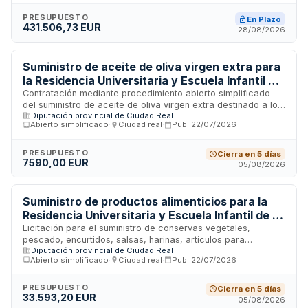
resolver incidencias, asistencial para soporte técnico, y
evolutivo para mejoras y adaptaciones del sistema. La
PRESUPUESTO
En Plazo
431.506,73 EUR
coordinación centralizada de todas las prestaciones resulta
28/08/2026
imprescindible para garantizar la correcta ejecución técnica
y el cumplimiento de los protocolos de seguridad
universitarios, justificando la no división en lotes.
Suministro de aceite de oliva virgen extra para
la Residencia Universitaria y Escuela Infantil de
la Diputación
Contratación mediante procedimiento abierto simplificado
del suministro de aceite de oliva virgen extra destinado a los
Diputación provincial de Ciudad Real
servicios de la Residencia Universitaria y Escuela Infantil
Abierto simplificado
·
Ciudad real
·
Pub.
22/07/2026
dependientes de la Diputación. El contrato tiene una duración
estimada de un año, con entregas parciales conforme a las
necesidades reales de la institución. El pago se realizará
PRESUPUESTO
Cierra en 5 días
7590,00 EUR
mediante mandamiento de pago contra presentación de
05/08/2026
factura electrónica, una vez realizadas las entregas y
obtenida la conformidad de la Diputación.
Suministro de productos alimenticios para la
Residencia Universitaria y Escuela Infantil de la
Diputación de Córdoba
Licitación para el suministro de conservas vegetales,
pescado, encurtidos, salsas, harinas, artículos para
Diputación provincial de Ciudad Real
desayunos, pastas alimenticias, legumbres, arroz,
Abierto simplificado
·
Ciudad real
·
Pub.
22/07/2026
sazonadores, especias y bebidas destinados a los servicios
de la Residencia Universitaria y la Escuela Infantil de la
Diputación Provincial de Córdoba. El contrato tiene una
PRESUPUESTO
Cierra en 5 días
33.593,20 EUR
duración estimada de un año y se ejecutará conforme a las
05/08/2026