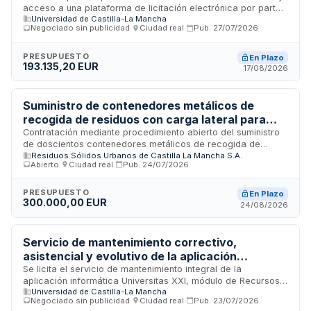
acceso a una plataforma de licitación electrónica por parte
Universidad de Castilla-La Mancha
de la Gerencia de la Universidad de Castilla-La Mancha. El
Negociado sin publicidad
·
Ciudad real
·
Pub.
27/07/2026
servicio comprende el funcionamiento, mantenimiento y
disponibilidad de la plataforma tecnológica destinada a la
gestión integral de procesos de contratación pública
PRESUPUESTO
En Plazo
193.135,20 EUR
electrónica de la institución universitaria. La prestación se
17/08/2026
desarrollará en Ciudad Real y está dotada con un
presupuesto de 96.946 euros.
Suministro de contenedores metálicos de
recogida de residuos con carga lateral para
R.S.U., S.A.
Contratación mediante procedimiento abierto del suministro
de doscientos contenedores metálicos de recogida de
Residuos Sólidos Urbanos de Castilla La Mancha S.A.
carga lateral destinados a la fracción resto de residuos
Abierto
·
Ciudad real
·
Pub.
24/07/2026
sólidos urbanos. La empresa R.S.U., S.A. licita este contrato
de suministro sujeto a regulación armonizada, requiriendo
contenedores de capacidad de dos mil cuatrocientos litros.
PRESUPUESTO
En Plazo
300.000,00 EUR
El contrato se adjudicará conforme a las bases técnicas y
24/08/2026
administrativas establecidas, siendo aplicable la Ley de
Contratos del Sector Público.
Servicio de mantenimiento correctivo,
asistencial y evolutivo de la aplicación
informática Universitas XXI-Recursos Humanos
Se licita el servicio de mantenimiento integral de la
aplicación informática Universitas XXI, módulo de Recursos
en la Universidad de Castilla-La Mancha
Universidad de Castilla-La Mancha
Humanos, instalada en la Universidad de Castilla-La Mancha.
Negociado sin publicidad
·
Ciudad real
·
Pub.
23/07/2026
El contrato comprende mantenimiento correctivo para