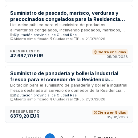
necesidades reales de ambos centros. Las entregas serán
parciales en función de la demanda y requerirán
conformidad previa de la Diputación para su abono.
Suministro de pescado, marisco, verduras y
precocinados congelados para la Residencia
Universitaria y Escuela Infantil de la Diputación
Licitación pública para el suministro de productos
alimentarios congelados, incluyendo pescados, mariscos,
Provincial
Diputación provincial de Ciudad Real
verduras y precocinados, destinados a abastecer los
Abierto simplificado
·
Ciudad real
·
Pub.
21/07/2026
servicios de la Residencia Universitaria y la Escuela Infantil
de la Diputación Provincial. El contrato tiene una duración de
un año y las entregas se realizarán en función de las
PRESUPUESTO
Cierra en 5 días
42.697,70 EUR
necesidades reales de ambos centros, con obligación de
05/08/2026
facturación electrónica y pago a través de mandamiento por
parte de la Corporación.
Suministro de panadería y bollería industrial
fresca para el comedor de la Residencia
Universitaria de la Diputación
Licitación para el suministro de panadería y bollería industrial
fresca destinada al servicio de comedor de la Residencia
Diputación provincial de Ciudad Real
Universitaria. La Diputación requiere la entrega regular de
Abierto simplificado
·
Ciudad real
·
Pub.
21/07/2026
productos de panadería según las necesidades reales del
servicio de alimentación. El contrato tiene una duración
estimada de un año, con entregas parciales conforme a lo
PRESUPUESTO
Cierra en 5 días
6379,20 EUR
establecido en las prescripciones técnicas. El pago se
05/08/2026
realizará mediante factura electrónica tras la entrega de los
productos.