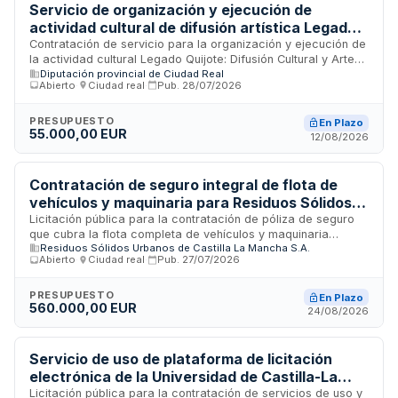
Servicio de organización y ejecución de
actividad cultural de difusión artística Legado
Quijote 2026 - Diputación Provincial de Ciudad
Contratación de servicio para la organización y ejecución de
la actividad cultural Legado Quijote: Difusión Cultural y Artes
Real
Diputación provincial de Ciudad Real
Plásticas, desarrollada por la Diputación Provincial de
Abierto
·
Ciudad real
·
Pub.
28/07/2026
Ciudad Real durante octubre, noviembre y diciembre de
2026. El servicio comprende la gestión integral de dos
exposiciones itinerantes vinculadas a la obra de Gregorio
PRESUPUESTO
En Plazo
55.000,00 EUR
Prieto y la cervantina, así como a Alfredo Palmero, con
12/08/2026
enfoque en la identidad manchega, patrimonio cultural,
educación divulgativa y promoción turística de la provincia.
Contratación de seguro integral de flota de
vehículos y maquinaria para Residuos Sólidos
Urbanos de Castilla la Mancha
Licitación pública para la contratación de póliza de seguro
que cubra la flota completa de vehículos y maquinaria
Residuos Sólidos Urbanos de Castilla La Mancha S.A.
utilizada por Residuos Sólidos Urbanos de Castilla la Mancha,
Abierto
·
Ciudad real
·
Pub.
27/07/2026
S.A. en sus operaciones de recogida, tratamiento y gestión
de residuos urbanos. El contrato tiene un importe de ciento
cuarenta mil euros y está gestionado por el Consejo de
PRESUPUESTO
En Plazo
560.000,00 EUR
Administración de la empresa pública. Se requiere cobertura
24/08/2026
integral de riesgos para vehículos comerciales, camiones de
recogida, maquinaria de compactación y equipos móviles
utilizados en la provincia de Ciudad Real.
Servicio de uso de plataforma de licitación
electrónica de la Universidad de Castilla-La
Mancha
Licitación pública para la contratación de servicios de uso y