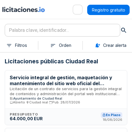
Registro gratuito
Filtros
Orden
Crear alerta
Licitaciones públicas Ciudad Real
Servicio integral de gestión, maquetación y
mantenimiento del sitio web oficial del
Ayuntamiento de Ciudad Real
Licitación de un contrato de servicios para la gestión integral
de contenidos y administración del portal web institucional
Ayuntamiento de Ciudad Real
del Ayuntamiento de Ciudad Real. Incluye la creación,
Abierto
·
Ciudad real
·
Pub.
28/07/2026
maquetación, publicación, mantenimiento, actualización y
optimización de contenidos del sitio web oficial, así como su
administración técnica y funcional, garantizando
PRESUPUESTO
En Plazo
64.000,00 EUR
disponibilidad, accesibilidad, seguridad y rendimiento óptimo.
18/08/2026
El contrato tiene duración de cuatro años.