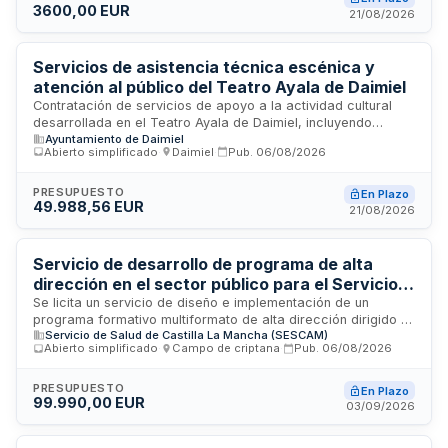
3600,00 EUR
contrato contempla la prestación del servicio de
21/08/2026
mantenimiento durante un período de cuatro años, incluyendo
todas las labores técnicas necesarias para mantener
operativa la infraestructura de telecomunicaciones.
Servicios de asistencia técnica escénica y
atención al público del Teatro Ayala de Daimiel
Contratación de servicios de apoyo a la actividad cultural
desarrollada en el Teatro Ayala de Daimiel, incluyendo
Ayuntamiento de Daimiel
asistencia técnica de iluminación escénica, gestión de
Abierto simplificado
·
Daimiel
·
Pub.
06/08/2026
taquilla, control de acceso y aforo, atención al público
asistente, y apoyo operativo durante la celebración de
espectáculos. El contrato tiene por finalidad asegurar el
PRESUPUESTO
En Plazo
49.988,56 EUR
correcto desarrollo de las actividades culturales
21/08/2026
organizadas por el Ayuntamiento, garantizando la adecuada
recepción de asistentes, la correcta validación de entradas,
el cumplimiento de límites de aforo y el funcionamiento de la
Servicio de desarrollo de programa de alta
iluminación en todos los eventos.
dirección en el sector público para el Servicio
de Salud de Castilla-La Mancha
Se licita un servicio de diseño e implementación de un
programa formativo multiformato de alta dirección dirigido a
Servicio de Salud de Castilla La Mancha (SESCAM)
personal directivo del Servicio de Salud de Castilla-La
Abierto simplificado
·
Campo de criptana
·
Pub.
06/08/2026
Mancha. El programa incluye módulos sobre liderazgo,
innovación organizativa, diseño de servicios, evaluación de
impacto y herramientas de gestión del cambio, combinando
PRESUPUESTO
En Plazo
99.990,00 EUR
sesiones presenciales y virtuales. El objetivo es impulsar la
03/09/2026
transformación organizacional y la atención digital
personalizada mediante trabajo colaborativo y aprendizaje