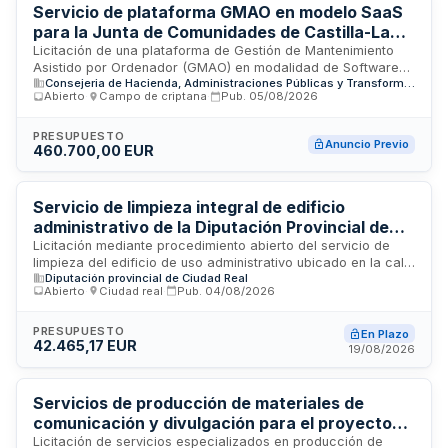
organizacional desde una perspectiva sistémica.
Servicio de plataforma GMAO en modelo SaaS
para la Junta de Comunidades de Castilla-La
Mancha
Licitación de una plataforma de Gestión de Mantenimiento
Asistido por Ordenador (GMAO) en modalidad de Software
Consejeria de Hacienda, Administraciones Públicas y Transformación Digital de la Junta de Comunidades de Castilla-La Mancha
como Servicio (SaaS) para la Secretaría General de la
Abierto
·
Campo de criptana
·
Pub.
05/08/2026
Consejería de Hacienda, Administraciones Públicas y
Transformación Digital de la Junta de Comunidades de
Castilla-La Mancha. El contrato incluye el acceso,
PRESUPUESTO
Anuncio Previo
460.700,00 EUR
mantenimiento, actualizaciones y soporte técnico de la
solución informática destinada a optimizar la gestión de
operaciones de mantenimiento preventivo y correctivo de las
infraestructuras y equipos de la administración autonómica.
Servicio de limpieza integral de edificio
La solución deberá funcionar en entorno cloud con
administrativo de la Diputación Provincial de
disponibilidad continua y capacidades de integración con
Ciudad Real
Licitación mediante procedimiento abierto del servicio de
sistemas existentes.
limpieza del edificio de uso administrativo ubicado en la calle
Diputación provincial de Ciudad Real
Rosa 3 de la Diputación Provincial de Ciudad Real. Se trata
Abierto
·
Ciudad real
·
Pub.
04/08/2026
de un contrato de servicios intensivo en mano de obra, con
sujeción a la Ley de Contratos del Sector Público. El contrato
no se divide en lotes debido a la necesidad de coordinación
PRESUPUESTO
En Plazo
42.465,17 EUR
técnica y a que los trabajadores desarrollan sus tareas en
19/08/2026
varias zonas del edificio. La adjudicación se efectuará
considerando criterios de valoración más allá del precio,
atendiendo a que se trata de un servicio de mano de obra
Servicios de producción de materiales de
intensiva.
comunicación y divulgación para el proyecto
de renaturalización urbana de Valdepeñas
Licitación de servicios especializados en producción de