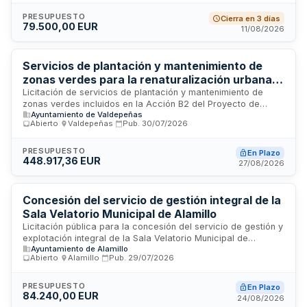
desfavorecidos, el desarrollo económico local y la gestión
sostenible del patrimonio forestal municipal. Se rige por la
PRESUPUESTO
Cierra en 3 días
79.500,00 EUR
normativa de contratos públicos y la legislación forestal de
11/08/2026
Castilla-La Mancha.
Servicios de plantación y mantenimiento de
zonas verdes para la renaturalización urbana
de Valdepeñas
Licitación de servicios de plantación y mantenimiento de
zonas verdes incluidos en la Acción B2 del Proyecto de
Ayuntamiento de Valdepeñas
Renaturalización Urbana de Valdepeñas. Los servicios
Abierto
·
Valdepeñas
·
Pub.
30/07/2026
comprenden la adquisición de material vegetal, abonos y
enmiendas, prestación de maquinaria para preparación del
terreno, y personal para ejecutar plantaciones, riegos,
PRESUPUESTO
En Plazo
448.917,36 EUR
podas y control de plagas. El proyecto cuenta con
27/08/2026
cofinanciación del Fondo Europeo de Desarrollo Regional a
través de la Fundación Biodiversidad del Ministerio para la
Transición Ecológica, con objetivos de aumentar
Concesión del servicio de gestión integral de la
biodiversidad nativa, adaptar y mitigar cambio climático, y
Sala Velatorio Municipal de Alamillo
mejorar conectividad ecológica municipal.
Licitación pública para la concesión del servicio de gestión y
explotación integral de la Sala Velatorio Municipal de
Ayuntamiento de Alamillo
Alamillo, en Ciudad Real. El adjudicatario será responsable
Abierto
·
Alamillo
·
Pub.
29/07/2026
de la administración, operación y mantenimiento de las
instalaciones del velatorio municipal, prestando servicios
funerarios bajo supervisión del Ayuntamiento. La concesión
PRESUPUESTO
En Plazo
84.240,00 EUR
incluye la utilización privativa del inmueble y el derecho de
24/08/2026