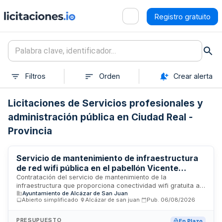
Registro gratuito
Filtros
Orden
Crear alerta
Licitaciones de Servicios profesionales y
administración pública en Ciudad Real -
Provincia
Servicio de mantenimiento de infraestructura
de red wifi pública en el pabellón Vicente
Paniagua del Ayuntamiento de Alcázar de San
Contratación del servicio de mantenimiento de la
infraestructura que proporciona conectividad wifi gratuita a
Juan
Ayuntamiento de Alcázar de San Juan
la ciudadanía en el pabellón Vicente Paniagua. El
Abierto simplificado
·
Alcázar de san juan
·
Pub.
06/08/2026
Ayuntamiento de Alcázar de San Juan licita este servicio
público para garantizar el funcionamiento continuo de la red
inalámbrica disponible para el uso de la comunidad. El
PRESUPUESTO
En Plazo