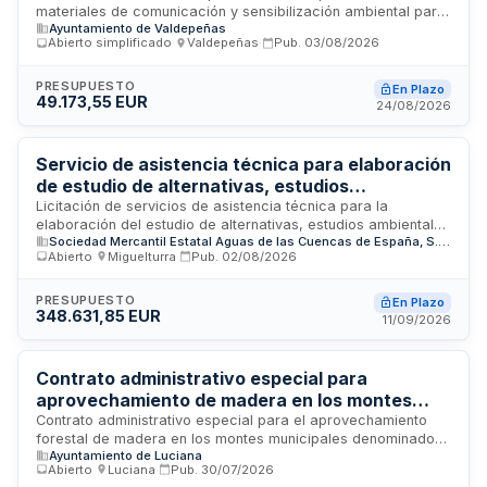
materiales de comunicación y sensibilización ambiental para
Ayuntamiento de Valdepeñas
el proyecto Renaturalización Urbana de Valdepeñas. El
Abierto simplificado
·
Valdepeñas
·
Pub.
03/08/2026
Ayuntamiento de Valdepeñas contrata la ejecución material
de actuaciones, campañas y materiales divulgativos
incluidos en las acciones C1 y C2 del proyecto cofinanciado
PRESUPUESTO
En Plazo
49.173,55 EUR
por el Fondo Europeo de Desarrollo Regional a través de la
24/08/2026
Fundación Biodiversidad. Los servicios comprenden
maquetación de documentos, asistencia para planificación
de actividades, exposición itinerante, guías, folletos,
Servicio de asistencia técnica para elaboración
cartelería y materiales para actividades de sensibilización.
de estudio de alternativas, estudios
ambientales y redacción de proyecto de
Licitación de servicios de asistencia técnica para la
elaboración del estudio de alternativas, estudios ambientales
construcción para ampliación de depuradora
Sociedad Mercantil Estatal Aguas de las Cuencas de España, S.A. (ACUAES)
y redacción del proyecto de construcción integrado en la
de Ciudad Real y Miguelturra
Abierto
·
Miguelturra
·
Pub.
02/08/2026
ampliación de la Estación Depuradora de Aguas Residuales
de Ciudad Real y Miguelturra, así como los colectores
correspondientes a la incorporación del saneamiento de los
PRESUPUESTO
En Plazo
348.631,85 EUR
municipios de Torralba de Calatrava y Carrión de Calatrava
11/09/2026
al sistema integrado. El contrato incluye planificación de
trabajos, trabajos preliminares, análisis de alternativas,
trabajos de campo y estudios ambientales.
Contrato administrativo especial para
aprovechamiento de madera en los montes
Rincón y Chiquero de Luciana
Contrato administrativo especial para el aprovechamiento
forestal de madera en los montes municipales denominados
Ayuntamiento de Luciana
Rincón y Chiquero de Luciana. La licitación persigue fines de
Abierto
·
Luciana
·
Pub.
30/07/2026
interés público orientados al fomento del empleo en sectores