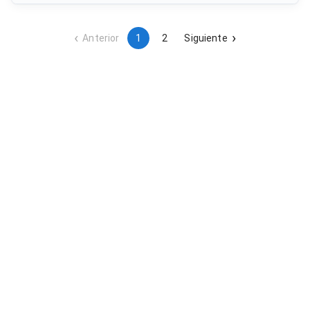
explotación del servicio mediante el pago de un canon anual
al municipio.
Anterior
1
2
Siguiente