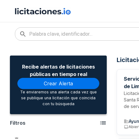
Licitac
Recibe alertas de licitaciones
públicas en tiempo real
Servi
Crear Alerta
de Li
Te enviaremos una alerta cada vez que
Licitac
se publique una licitación que coincida
Santa R
con tu búsqueda
de ser
entrete
contrat
Ayun
Filtros
contrat
Abier
ocupaci
profesi