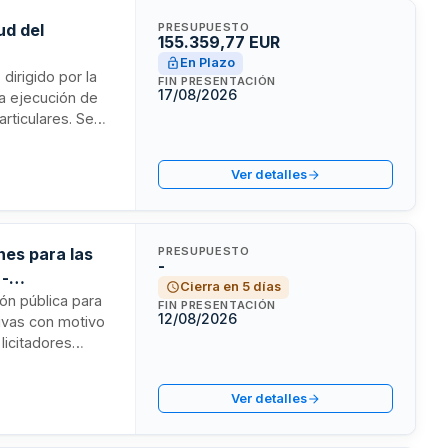
ud del
PRESUPUESTO
155.359,77 EUR
En Plazo
dirigido por la
FIN PRESENTACIÓN
17/08/2026
la ejecución de
articulares. Se
 criterios de
Ver detalles
nes para las
PRESUPUESTO
-
 -
Cierra en 5 días
ón pública para
FIN PRESENTACIÓN
12/08/2026
tivas con motivo
licitadores
blecidos por
rios deberán
Ver detalles
l e instalación
ntaje.