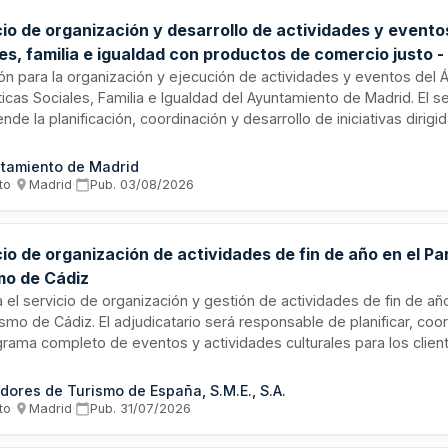
io de organización y desarrollo de actividades y eventos
les, familia e igualdad con productos de comercio justo 
drid
ión para la organización y ejecución de actividades y eventos del
ticas Sociales, Familia e Igualdad del Ayuntamiento de Madrid. El se
de la planificación, coordinación y desarrollo de iniciativas dirig
as de igualdad, apoyo familiar y cohesión social, con obligación de 
cios procedentes del comercio justo en el catering y suministros 
tamiento de Madrid
ratación busca garantizar que los actos municipales en materia soc
to
·
Madrid
·
Pub.
03/08/2026
 de sostenibilidad y comercio ético con los objetivos de inclusión 
io de organización de actividades de fin de año en el P
mo de Cádiz
ta el servicio de organización y gestión de actividades de fin de añ
smo de Cádiz. El adjudicatario será responsable de planificar, coor
rama completo de eventos y actividades culturales para los clien
cimiento. El contratista deberá aportar personal cualificado, mate
tizar la correcta integración de los servicios con la operativa del p
dores de Turismo de España, S.M.E., S.A.
endo propuestas variadas para cada actividad dentro de los impo
to
·
Madrid
·
Pub.
31/07/2026
ecidos y conforme a los estándares de calidad del Parador.