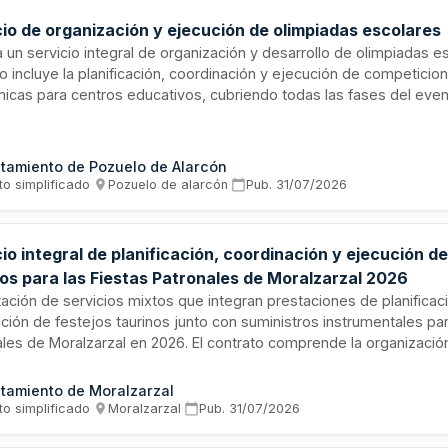
cio de organización y ejecución de olimpiadas escolares
ta un servicio integral de organización y desarrollo de olimpiadas es
o incluye la planificación, coordinación y ejecución de competicio
icas para centros educativos, cubriendo todas las fases del eve
hasta su materialización. El servicio abarca la gestión logística, c
pantes y recursos necesarios para garantizar el correcto funciona
das.
tamiento de Pozuelo de Alarcón
to simplificado
·
Pozuelo de alarcón
·
Pub.
31/07/2026
io integral de planificación, coordinación y ejecución de
nos para las Fiestas Patronales de Moralzarzal 2026
ación de servicios mixtos que integran prestaciones de planificac
ción de festejos taurinos junto con suministros instrumentales par
ales de Moralzarzal en 2026. El contrato comprende la organizaci
ntos, incluyendo gestión de recursos personales, sanitarios, gan
cos, tecnológicos y materiales. La prestación principal es el servic
tamiento de Moralzarzal
ación integrada, mientras que los suministros tienen carácter com
to simplificado
·
Moralzarzal
·
Pub.
31/07/2026
atario asumirá la ejecución completa del resultado contratado, pud
ratistas autorizados.