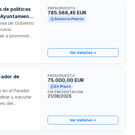
 de políticas
PRESUPUESTO
785.568,45 EUR
- Ayuntamiento
Anuncio Previo
 Área de Gobierno
rvicio
idas a promover
utilizar productos
de los eventos.
Ver detalles
ial alineen
social de la
arador de
PRESUPUESTO
75.000,00 EUR
En Plazo
o en el Parador
FIN PRESENTACIÓN
21/08/2026
dinar y ejecutar
tes del
riales necesarios
arador,
Ver detalles
rtes máximos