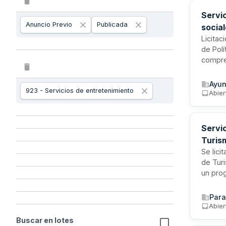
Servic
Anuncio Previo
Publicada
socia
de Ma
Licitac
de Polí
compren
polític
y servi
Ayun
923 - Servicios de entretenimiento
La cont
Abier
valores
ciudad.
Servic
Turis
Se lici
de Turi
un prog
estable
y garan
Para
incluy
Abier
establ
Buscar en lotes