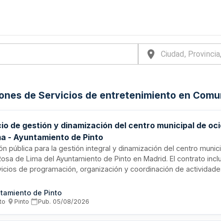
iones de Servicios de entretenimiento en Comu
cio de gestión y dinamización del centro municipal de oc
ma - Ayuntamiento de Pinto
ión pública para la gestión integral y dinamización del centro munic
osa de Lima del Ayuntamiento de Pinto en Madrid. El contrato incl
vicios de programación, organización y coordinación de actividade
nimiento y animación sociocultural dirigidas a los usuarios del cen
ante es la Junta de Gobierno del Ayuntamiento de Pinto, siendo el
tamiento de Pinto
o de 377.958,18 euros. Se busca garantizar la oferta de servicios 
to
·
Pinto
·
Pub.
05/08/2026
ón del tiempo libre para los vecinos municipales mediante una ge
onal del equipamiento público.