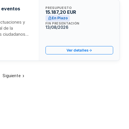
y eventos
PRESUPUESTO
15.187,20 EUR
En Plazo
actuaciones y
FIN PRESENTACIÓN
13/08/2026
l de la
os ciudadanos
dministración
 distribución y
Ver detalles
Siguiente