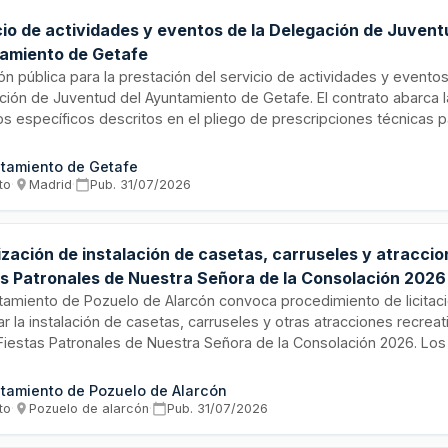
cio de actividades y eventos de la Delegación de Juvent
amiento de Getafe
ión pública para la prestación del servicio de actividades y eventos 
ción de Juventud del Ayuntamiento de Getafe. El contrato abarca 
os específicos descritos en el pliego de prescripciones técnicas p
ará mediante procedimiento abierto atendiendo a una pluralidad de
ación conforme a la Ley de Contratos del Sector Público.
tamiento de Getafe
to
·
Madrid
·
Pub.
31/07/2026
zación de instalación de casetas, carruseles y atraccio
as Patronales de Nuestra Señora de la Consolación 2026
amiento de Pozuelo de Alarcón
ntamiento de Pozuelo de Alarcón convoca procedimiento de licitaci
ar la instalación de casetas, carruseles y otras atracciones recrea
Fiestas Patronales de Nuestra Señora de la Consolación 2026. Los 
tarán ofertas económicas al alza sobre los importes mínimos esta
 La adjudicación recaerá en las ofertas más altas. Los adjudicata
tamiento de Pozuelo de Alarcón
 requisitos técnicos, de seguridad, seguros de responsabilidad civi
to
·
Pozuelo de alarcón
·
Pub.
31/07/2026
o electrógeno, realizando el pago íntegro del canon antes del mo