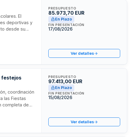
PRESUPUESTO
85.973,70 EUR
colares. El
En Plazo
nes deportivas y
FIN PRESENTACIÓN
nto desde su
17/08/2026
oordinación de
miento de las
Ver detalles
 festejos
PRESUPUESTO
97.413,00 EUR
En Plazo
ión, coordinación
FIN PRESENTACIÓN
15/08/2026
a las Fiestas
ón completa de
aderos,
io de
Ver detalles
plementario. El
iendo recurrir a