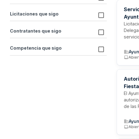
Servi
Licitaciones que sigo
Ayunt
Licitac
Delega
Contratantes que sigo
servici
adjudic
Competencia que sigo
adjudic
Ayun
Abier
Autori
Fiest
Ayunt
El Ayu
autoriz
de las 
presen
puesto.
Ayun
cumplir
Abier
de grup