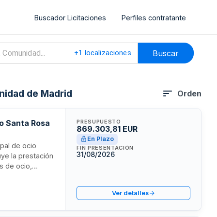
Buscador Licitaciones
Perfiles contratante
Buscar
+
1
localizaciones
nidad de Madrid
Orden
io Santa Rosa
PRESUPUESTO
869.303,81 EUR
En Plazo
ipal de ocio
FIN PRESENTACIÓN
31/08/2026
uye la prestación
s de ocio,
tro. El organismo
 importe del
Ver detalles
recreativos y de
stión eficaz y