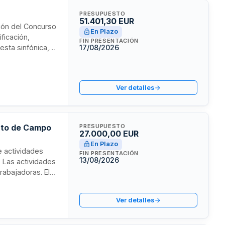
PRESUPUESTO
51.401,30 EUR
tión del Concurso
En Plazo
ificación,
FIN PRESENTACIÓN
esta sinfónica,
17/08/2026
esarrollo del
tas, organización
ción pone a
Ver detalles
 Escuela Municipal
ento de Campo
PRESUPUESTO
27.000,00 EUR
En Plazo
e actividades
FIN PRESENTACIÓN
13/08/2026
. Las actividades
rabajadoras. El
es de forma
ades con un
Ver detalles
rtivo.