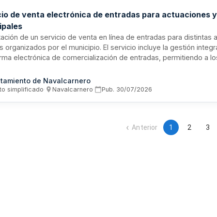
cio de venta electrónica de entradas para actuaciones 
ipales
ación de un servicio de venta en línea de entradas para distintas 
 organizados por el municipio. El servicio incluye la gestión integra
orma electrónica de comercialización de entradas, permitiendo a l
 a eventos culturales y municipales mediante compra digital. La a
usca un operador especializado en ticketing que gestione la venta,
tamiento de Navalcarnero
n de entradas de forma automatizada.
to simplificado
·
Navalcarnero
·
Pub.
30/07/2026
Anterior
1
2
3