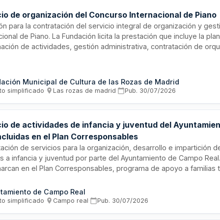
cio de organización del Concurso Internacional de Piano
ión para la contratación del servicio integral de organización y ges
cional de Piano. La Fundación licita la prestación que incluye la plan
ación de actividades, gestión administrativa, contratación de orqu
 de participantes y jurado, así como la supervisión trimestral del d
 El adjudicatario asume los gastos de personal auxiliar, viajes, die
l y obtención de patrocinios y donaciones, mientras que la Funda
ación Municipal de Cultura de las Rozas de Madrid
ción el auditorio, personal técnico, instrumentos y espacios de la
to simplificado
·
Las rozas de madrid
·
Pub.
30/07/2026
ica.
cio de actividades de infancia y juventud del Ayuntami
ncluidas en el Plan Corresponsables
ación de servicios para la organización, desarrollo e impartición d
as a infancia y juventud por parte del Ayuntamiento de Campo Real
arcan en el Plan Corresponsables, programa de apoyo a familias t
miento carece de medios propios para ejecutar estas prestacion
, por lo que contrata la realización del cien por cien de las activid
tamiento de Campo Real
 especializado en entretenimiento y esparcimiento cultural y depo
to simplificado
·
Campo real
·
Pub.
30/07/2026