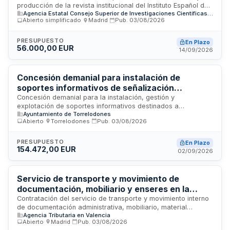
producción de la revista institucional del Instituto Español de
Agencia Estatal Consejo Superior de Investigaciones Científicas, M.P.
Oceanografía, organismo del Consejo Superior de
Abierto simplificado
·
Madrid
·
Pub.
03/08/2026
Investigaciones Científicas. El contrato comprende la
realización integral del servicio editorial incluyendo todas las
fases de creación, maquetación y producción de la
PRESUPUESTO
En Plazo
56.000,00 EUR
publicación institucional. La duración máxima del contrato es
14/09/2026
de cinco años.
Concesión demanial para instalación de
soportes informativos de señalización
institucional y comercial mediante explotación
Concesión demanial para la instalación, gestión y
explotación de soportes informativos destinados a
publicitaria en Torrelodones
Ayuntamiento de Torrelodones
señalización institucional y comercial en el término municipal
Abierto
·
Torrelodones
·
Pub.
03/08/2026
de Torrelodones. El Ayuntamiento licita mediante esta
concesión administrativa el derecho a instalar y explotar
comercialmente estructuras publicitarias en la vía pública,
PRESUPUESTO
En Plazo
154.472,00 EUR
generando ingresos derivados de la venta de espacios
02/09/2026
publicitarios. La actividad incluye la gestión integral de los
soportes informativos, mantenimiento y operación de los
mismos durante el período de vigencia de la concesión.
Servicio de transporte y movimiento de
documentación, mobiliario y enseres en la
Delegación de la AEAT de la Comunitat
Contratación del servicio de transporte y movimiento interno
de documentación administrativa, mobiliario, material
Valenciana
Agencia Tributaria en Valencia
informático y otros enseres entre los distintos centros de la
Abierto
·
Madrid
·
Pub.
03/08/2026
Delegación Especial de la Agencia Tributaria en Valencia y