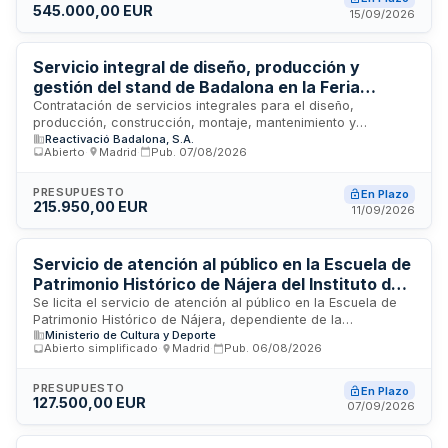
545.000,00 EUR
contenidos audiovisuales de calidad institucional durante
15/09/2026
eventos feriales.
Servicio integral de diseño, producción y
gestión del stand de Badalona en la Feria
Internacional de Turismo de Madrid 2027
Contratación de servicios integrales para el diseño,
producción, construcción, montaje, mantenimiento y
Reactivació Badalona, S.A.
desmontaje del stand ferial de Badalona en la Feria
Abierto
·
Madrid
·
Pub.
07/08/2026
Internacional de Turismo que se celebra en Madrid en la
edición de 2027. El contrato incluye la producción de
contenidos audiovisuales, gestión de comunicación y
PRESUPUESTO
En Plazo
215.950,00 EUR
programación de actividades, con responsabilidades de
11/09/2026
instalaciones eléctricas, suministros continuos, transporte de
material publicitario, almacenamiento y gestión de
inventarios.
Servicio de atención al público en la Escuela de
Patrimonio Histórico de Nájera del Instituto de
Patrimonio Cultural de España
Se licita el servicio de atención al público en la Escuela de
Patrimonio Histórico de Nájera, dependiente de la
Ministerio de Cultura y Deporte
Subdirección General del Instituto de Patrimonio Cultural de
Abierto simplificado
·
Madrid
·
Pub.
06/08/2026
España. El servicio comprende la recepción, información y
orientación a visitantes, así como la gestión de registros de
asistencia y elaboración de informes mensuales con
PRESUPUESTO
En Plazo
127.500,00 EUR
métricas de afluencia y procedencia geográfica. La
07/09/2026
empresa adjudicataria debe disponer de personal
coordinador con experiencia en gestión de servicios