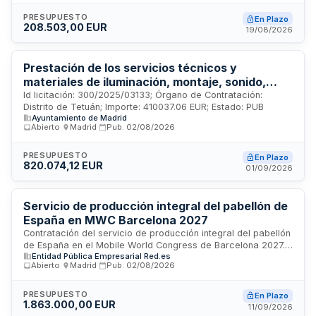
Castellón. El servicio incluye carga, descarga y peonaje
necesarios para la correcta prestación, abarcando
PRESUPUESTO
En Plazo
208.503,00 EUR
desplazamientos entre dependencias de la AEAT y,
19/08/2026
complementariamente, otros centros públicos o privados
ubicados en el ámbito geográfico establecido.
Prestación de los servicios técnicos y
materiales de iluminación, montaje, sonido,
infraestructura y labores auxiliares y de apoyo
Id licitación: 300/2025/03133; Órgano de Contratación:
Distrito de Tetuán; Importe: 410037.06 EUR; Estado: PUB
necesarios para el desarrollo de todo tipo de
Ayuntamiento de Madrid
actividades organizadas por la Junta Municipal
Abierto
·
Madrid
·
Pub.
02/08/2026
de Tetuán, en sus centros culturales, edificios
municipales, espacios al aire libre y cualquier
PRESUPUESTO
En Plazo
otro que se designe por la junta municipal
820.074,12 EUR
01/09/2026
Servicio de producción integral del pabellón de
España en MWC Barcelona 2027
Contratación del servicio de producción integral del pabellón
de España en el Mobile World Congress de Barcelona 2027.
Entidad Pública Empresarial Red.es
El servicio comprende la puesta a disposición del pabellón,
Abierto
·
Madrid
·
Pub.
02/08/2026
sus infraestructuras tecnológicas, organización de
actividades, conferencias y networking, así como el
seguimiento y reporte del proyecto. Red.es licita esta
PRESUPUESTO
En Plazo
1.863.000,00 EUR
prestación para garantizar la correcta ejecución de todas
11/09/2026