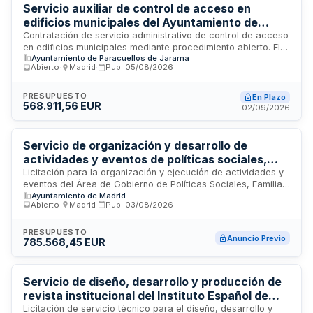
similares y personal especializado en atención al público con
Servicio auxiliar de control de acceso en
formación mínima de educación secundaria obligatoria,
edificios municipales del Ayuntamiento de
dominio del español y competencia en lengua inglesa.
Paracuellos de Jarama
Contratación de servicio administrativo de control de acceso
en edificios municipales mediante procedimiento abierto. El
Ayuntamiento de Paracuellos de Jarama
adjudicatario será responsable de proporcionar planificación
Abierto
·
Madrid
·
Pub.
05/08/2026
del servicio con periodicidad determinada, incluyendo días,
turnos y personal asignado. El servicio incluye gestión de
cambios de turno con solapamiento de quince minutos para
PRESUPUESTO
En Plazo
568.911,56 EUR
transmisión de incidencias e instrucciones entre
02/09/2026
trabajadores. Regulado por la Ley de Contratos del Sector
Público.
Servicio de organización y desarrollo de
actividades y eventos de políticas sociales,
familia e igualdad con productos de comercio
Licitación para la organización y ejecución de actividades y
eventos del Área de Gobierno de Políticas Sociales, Familia
justo - Ayuntamiento de Madrid
Ayuntamiento de Madrid
e Igualdad del Ayuntamiento de Madrid. El servicio
Abierto
·
Madrid
·
Pub.
03/08/2026
comprende la planificación, coordinación y desarrollo de
iniciativas dirigidas a promover políticas de igualdad, apoyo
familiar y cohesión social, con obligación de utilizar
PRESUPUESTO
Anuncio Previo
785.568,45 EUR
productos y servicios procedentes del comercio justo en el
catering y suministros de los eventos. La contratación busca
garantizar que los actos municipales en materia social
alineen valores de sostenibilidad y comercio ético con los
Servicio de diseño, desarrollo y producción de
objetivos de inclusión social de la ciudad.
revista institucional del Instituto Español de
Oceanografía
Licitación de servicio técnico para el diseño, desarrollo y