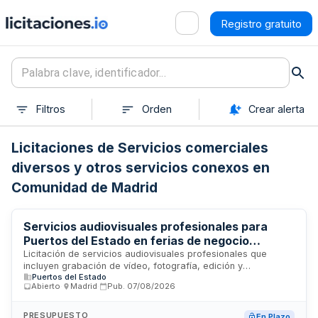
Registro gratuito
Filtros
Orden
Crear alerta
Licitaciones de Servicios comerciales
diversos y otros servicios conexos en
Comunidad de Madrid
Servicios audiovisuales profesionales para
Puertos del Estado en ferias de negocio
nacionales e internacionales
Licitación de servicios audiovisuales profesionales que
incluyen grabación de vídeo, fotografía, edición y
Puertos del Estado
postproducción para la participación de Puertos del Estado
Abierto
·
Madrid
·
Pub.
07/08/2026
en ferias de negocio nacionales e internacionales. El
adjudicatario deberá proporcionar personal especializado y
medios técnicos para la captación, edición y entrega de
PRESUPUESTO
En Plazo