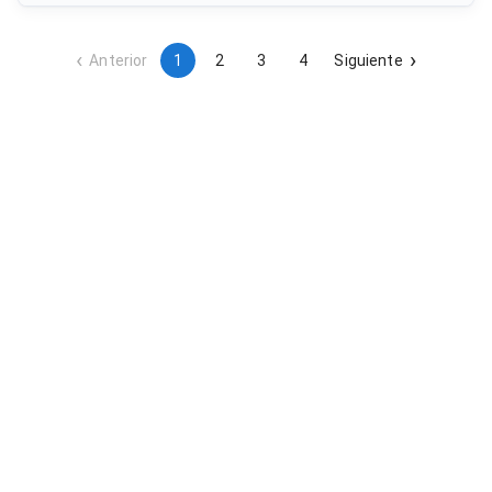
las componentes técnicas, logísticas y de gestión
necesarias para la participación española en el congreso
tecnológico.
Anterior
1
2
3
4
Siguiente