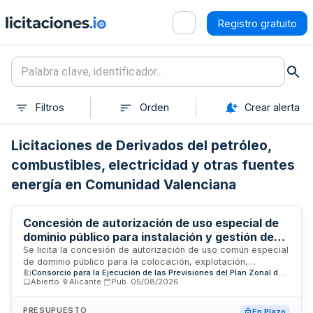
Registro gratuito
Filtros
Orden
Crear alerta
Licitaciones de Derivados del petróleo,
combustibles, electricidad y otras fuentes
energía en Comunidad Valenciana
Concesión de autorización de uso especial de
dominio público para instalación y gestión de
contenedores de recogida de aceites de cocina
Se licita la concesión de autorización de uso común especial
de dominio público para la colocación, explotación,
usados en municipios del Plan Zonal 8 Área de
Consorcio para la Ejecución de las Previsiones del Plan Zonal de Residuos 8. Área de Gestión A3
mantenimiento y limpieza de contenedores destinados a la
gestión A3
Abierto
·
Alicante
·
Pub.
05/08/2026
recogida de aceites de cocina usados en diversos
municipios adheridos al Consorcio de Residuos 8–A3. El
adjudicatario deberá instalar un mínimo de contenedores y
PRESUPUESTO
En Plazo