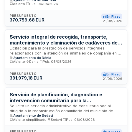
un conjunto de servicios de asistencia social, atención a
Abierto
·
Pub.
06/08/2026
domicilio, recogida de lavandería, reparto de alimentos y
limpieza de viviendas. El servicio se dirigirá a personas
mayores y otras personas necesitadas de especial
PRESUPUESTO
En Plazo
370.759,68 EUR
protección en el municipio de Vila-real, prestándose de
21/08/2026
forma continuada y coordinada en el domicilio de las
personas beneficiarias, con un máximo de 20 usuarios.
Servicio integral de recogida, transporte,
mantenimiento y eliminación de cadáveres de
animales de compañía, con gestión de
Licitación para la prestación de servicios integrales
relacionados con la atención de animales de compañía en el
adopciones en el Centro de Atención Animal de
Ayuntamiento de Dénia
Centro Integral de Atención Animal de Dénia. El contrato
Dénia
Abierto
·
Denia
·
Pub.
06/08/2026
comprende la recogida y transporte de cadáveres de
animales, su mantenimiento, eliminación y gestión de
programas de adopción. La Administración licita estos
PRESUPUESTO
En Plazo
391.979,18 EUR
servicios para garantizar el correcto funcionamiento del
21/08/2026
centro y el bienestar animal. El procedimiento se regula
conforme a la Ley de Contratos del Sector Público.
Servicio de planificación, diagnóstico e
intervención comunitaria para la
reconstrucción social del municipio de Sedaví
Se licita un servicio administrativo de consultoría social
dirigido a la reconstrucción comunitaria del municipio de
tras la DANA
Ayuntamiento de Sedaví
Sedaví tras la DANA. El servicio comprende la realización de
Abierto simplificado
·
Sedaví
·
Pub.
06/08/2026
diagnósticos de situación social, identificación de
necesidades y vulnerabilidades, e intervenciones
comunitarias orientadas a la recuperación y atención social.
PRESUPUESTO