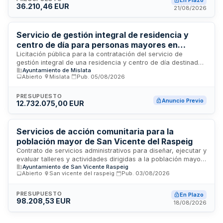
En Plazo
36.210,46 EUR
El contrato, dividido en cuatro lotes temáticos, abarca
21/08/2026
diagnóstico de personas mayores, participación infantil y
adolescente, planificación de juventud y evaluación de
planes de infancia. La contratación corre a cargo del
Servicio de gestión integral de residencia y
Ayuntamiento de Sedaví a través de la Junta de Gobierno
centro de día para personas mayores en
Local.
Mislata
Licitación pública para la contratación del servicio de
gestión integral de una residencia y centro de día destinados
Ayuntamiento de Mislata
a la atención de personas mayores en Mislata. El
Abierto
·
Mislata
·
Pub.
05/08/2026
Ayuntamiento de Mislata, a través de su Junta de Gobierno
Local, licita este servicio que comprende la administración,
operación y mantenimiento de las instalaciones, así como la
PRESUPUESTO
Anuncio Previo
12.732.075,00 EUR
prestación de servicios asistenciales, sanitarios y de
cuidado personalizado a los usuarios. El servicio incluye
gestión de personal, servicios de comedor, limpieza,
mantenimiento de instalaciones y programas de atención
Servicios de acción comunitaria para la
sociosanitaria dirigidos a mejorar la calidad de vida de los
población mayor de San Vicente del Raspeig
residentes.
Contrato de servicios administrativos para diseñar, ejecutar y
evaluar talleres y actividades dirigidas a la población mayor
Ayuntamiento de San Vicente Raspeig
de sesenta años del municipio de San Vicente del Raspeig.
Abierto
·
San vicente del raspeig
·
Pub.
03/08/2026
Las actividades se desarrollarán en centros de mayores y
locales municipales, enfocándose en mejorar la calidad de
vida, promover el ocio saludable, fomentar relaciones
PRESUPUESTO
En Plazo
98.208,53 EUR
interpersonales y prevenir el aislamiento social del colectivo
18/08/2026
de personas mayores.