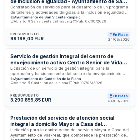
de inclusión e igualdad - Ayuntamiento de San
Vicente del Raspeig
Contratación de servicios para el desarrollo de un programa
de talleres y actividades dirigidas a la inclusión e igualdad en
Ayuntamiento de San Vicente Raspeig
el municipio de San Vicente del Raspeig. La empresa
Abierto
·
San vicente del raspeig
·
Pub.
07/08/2026
adjudicataria será responsable de la prestación integral del
programa, incluyendo la aportación de personal cualificado
y materiales necesarios, con supervisión y seguimiento
PRESUPUESTO
En Plazo
99.198,00 EUR
mensual por parte del ayuntamiento. El contrato incluye dos
24/08/2026
lotes diferenciados con requisitos específicos de solvencia
técnica.
Servicio de gestión integral del centro de
envejecimiento activo Centro Senior de Vida
Activa y Saludable de Castelló
Licitación de un servicio de gestión integral para la
operación y funcionamiento del centro de envejecimiento
Ayuntamiento de Castellón de la Plana
activo Centro Senior de Vida Activa y Saludable ubicado en
Abierto
·
Castellón de la plana
·
Pub.
07/08/2026
Castelló. El contrato administrativo de servicios sociales
comprende la dirección, administración, atención al usuario,
información, conserjería, limpieza, mantenimiento de
PRESUPUESTO
En Plazo
3.290.855,85 EUR
espacios, organización de actividades y prestación de
04/09/2026
servicios complementarios. La empresa adjudicataria se
responsabilizará de proporcionar todos los medios
personales y materiales necesarios, así como los suministros
Prestación del servicio de atención social
consumibles, comunicaciones y fungibles para el correcto
integral a domicilio Mayor a Casa del
funcionamiento del centro.
Ayuntamiento de Vila-real
Licitación para la contratación del servicio Mayor a Casa del
Ayuntamiento de Vila-real, que comprende la prestación de
Ayuntamiento de Vila-real