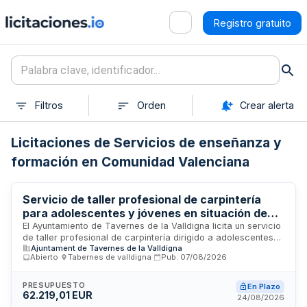
Registro gratuito
Filtros
Orden
Crear alerta
Licitaciones de Servicios de enseñanza y
formación en Comunidad Valenciana
Servicio de taller profesional de carpintería
para adolescentes y jóvenes en situación de
vulnerabilidad social - Ayuntamiento de
El Ayuntamiento de Tavernes de la Valldigna licita un servicio
de taller profesional de carpintería dirigido a adolescentes
Tavernes de la Valldigna
Ajuntament de Tavernes de la Valldigna
entre 14 y 18 años y jóvenes hasta 25 años que presentan
Abierto
·
Tabernes de valldigna
·
Pub.
07/08/2026
absentismo escolar, problemas disciplinarios, medidas
judiciales con contenido formativo o desmotivación
educativa. El taller busca proporcionar formación profesional
PRESUPUESTO
En Plazo
62.219,01 EUR
práctica e intervención socioeducativa a menores en
24/08/2026