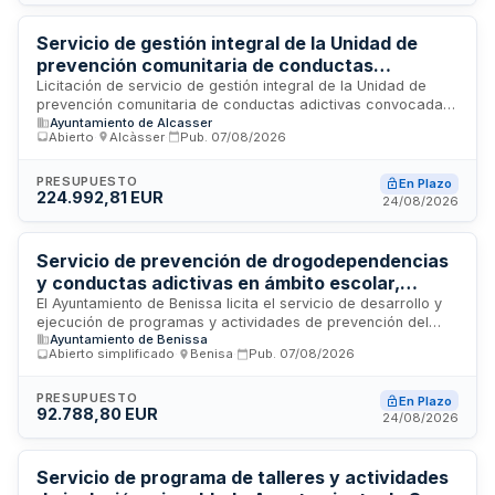
situación de riesgo de exclusión social, con duración de un
año prorrogable hasta tres años.
Servicio de gestión integral de la Unidad de
prevención comunitaria de conductas
adictivas del Ayuntamiento de Alcàsser
Licitación de servicio de gestión integral de la Unidad de
prevención comunitaria de conductas adictivas convocada
Ayuntamiento de Alcasser
por el Ayuntamiento de Alcàsser. El contrato se rige por la
Abierto
·
Alcàsser
·
Pub.
07/08/2026
Ley de Contratos del Sector Público y se adjudicará
mediante procedimiento abierto, con determinación del
precio por precios unitarios en función de las necesidades
PRESUPUESTO
En Plazo
224.992,81 EUR
de la Administración. La adjudicación se realizará conforme
24/08/2026
a criterios de mejor oferta económica con puntuación
máxima de setenta puntos. No se admite presentación de
variantes.
Servicio de prevención de drogodependencias
y conductas adictivas en ámbito escolar,
familiar y comunitario - Ayuntamiento de
El Ayuntamiento de Benissa licita el servicio de desarrollo y
ejecución de programas y actividades de prevención del
Benissa
Ayuntamiento de Benissa
consumo de drogas y otras conductas adictivas dirigidas al
Abierto simplificado
·
Benisa
·
Pub.
07/08/2026
ámbito escolar, familiar y comunitario a través de la Unidad
de Prevención Comunitaria de las Conductas Adictivas. El
contrato incluye la gestión de ayudas y subvenciones en esta
PRESUPUESTO
En Plazo
92.788,80 EUR
área, así como la coordinación de su implementación y
24/08/2026
seguimiento en el municipio, adaptándose a las necesidades
detectadas y diagnósticos existentes.
Servicio de programa de talleres y actividades