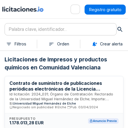
Registro gratuito
Filtros
Orden
Crear alerta
Licitaciones de Impresos y productos
químicos en Comunidad Valenciana
Contrato de suministro de publicaciones
periódicas electrónicas de la Licencia
Sciencedirect Online ( SDOL)
Id licitación: 2024_031; Órgano de Contratación: Rectorado
de la Universidad Miguel Hernández de Elche; Importe:
Universidad Miguel Hernández de Elche
1178013.28 EUR; Estado: PRE
Negociado sin publicidad
·
Elche
·
Pub.
03/04/2024
PRESUPUESTO
Anuncio Previo
1.178.013,28 EUR