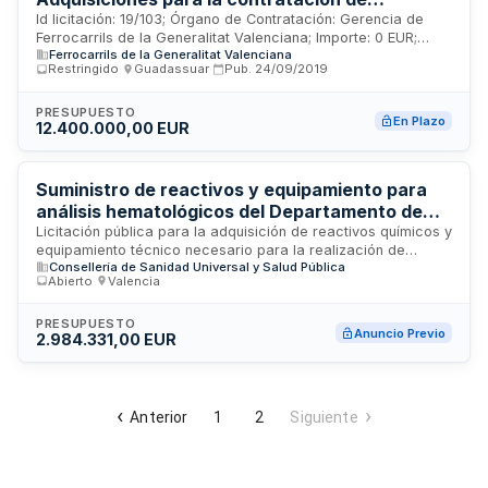
suministros de uso corriente de FGV en
Id licitación: 19/103; Órgano de Contratación: Gerencia de
Ferrocarrils de la Generalitat Valenciana; Importe: 0 EUR;
Valencia y Alicante
Ferrocarrils de la Generalitat Valenciana
Estado: PUB
Restringido
·
Guadassuar
·
Pub.
24/09/2019
PRESUPUESTO
En Plazo
12.400.000,00 EUR
Suministro de reactivos y equipamiento para
análisis hematológicos del Departamento de
Salud de Manises
Licitación pública para la adquisición de reactivos químicos y
equipamiento técnico necesario para la realización de
Consellería de Sanidad Universal y Salud Pública
determinaciones analíticas en el laboratorio de hematología.
Abierto
·
Valencia
El Departamento de Salud de Manises, a través de su
Dirección Económica-Gerencia, licita el suministro de
productos y materiales de uso exclusivo en análisis de
PRESUPUESTO
Anuncio Previo
2.984.331,00 EUR
sangre y parámetros hematológicos. El contrato incluye tanto
los consumibles reactivos como los equipos e instrumentos
precisos para garantizar la operatividad del laboratorio de
hematología en el centro sanitario.
Anterior
1
2
Siguiente