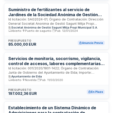
Suministro de fertilizantes al servicio de
Jardines de la Sociedad Anónima de Gestión
Sagunto Medio Propio Municipal (SAG
Id licitación: SAG2024-01; Órgano de Contratación: Dirección
General Societat Anonima de Gestió Sagunt Mitja Propi
Societat Anònima de Gestió Sagunt Mitja Propi Municipal S.A.
Municipal S.A.; Importe: 85000 EUR; Estado: PRE
Abierto
·
Puerto de sagunto
·
Pub.
12/01/2024
PRESUPUESTO
Anuncio Previo
85.000,00 EUR
Servicios de monitoría, socorrismo, vigilancia,
control de accesos, labores complementarias,
mantenimiento y conservación en el
Id licitación: 001/2020/1801-1422; Órgano de Contratación:
Junta de Gobierno del Ayuntamiento de Elda; Importe:
Polideportivo Municipal San Crispín y Piscinas
Ayuntamiento de Elda
98501.18 EUR; Estado: PUB
municipales, así como el suministro de
Abierto
·
Novelda
·
Pub.
11/03/2020
productos químicos para las mismas, durante el
periodo veraniego 2020.
PRESUPUESTO
En Plazo
197.002,36 EUR
Establecimiento de un Sistema Dinámico de
Adquisiciones para la contratación de