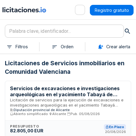
Registro gratuito
Filtros
Orden
Crear alerta
Licitaciones de Servicios inmobiliarios en
Comunidad Valenciana
Servicios de excavaciones e investigaciones
arqueológicas en el yacimiento Tabayá de
Aspe para el Museo Arqueológico de Alicante
Licitación de servicios para la ejecución de excavaciones e
investigaciones arqueológicas en el yacimiento Tabayá
Diputación provincial de Alicante
ubicado en Aspe, desarrollado por la Diputación Provincial
Abierto simplificado
·
Alicante
·
Pub.
05/08/2026
de Alicante a través del Museo Arqueológico de Alicante.
Los servicios incluyen trabajos de campo arqueológico,
documentación, análisis y todas las actividades necesarias
PRESUPUESTO
En Plazo
82.805,00 EUR
para el plan de excavaciones programado para la anualidad
20/08/2026