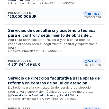
alumbrado público, incluyendo dirección de obra y
Abierto simplificado
·
Xàbia
·
Pub.
05/08/2026
coordinación de seguridad y salud en el término municipal de
Xàbia. El servicio comprende la elaboración de memorias,
planos, mediciones, presupuestos y estudios luminotécnicos
PRESUPUESTO
En Plazo
120.000,00 EUR
conforme al Reglamento Electrotécnico para Baja Tensión,
20/08/2026
así como los trabajos de delineación, visado colegial y
coordinación necesarios para la ejecución de
infraestructuras de iluminación pública municipal.
Servicios de consultoría y asistencia técnica
para el control y seguimiento de obras de
instalaciones de seguridad y comunicaciones
Adif licita servicios de consultoría y asistencia técnica
especializados para el seguimiento, control y supervisión de
ferroviarias en el tramo La Encina-Alicante
Adif
las obras del proyecto constructivo de instalaciones de
Abierto
·
Novelda
·
Pub.
05/08/2026
seguridad y comunicaciones en la provincia de Alicante. El
contratista proporcionará apoyo técnico a la dirección de
obra en control cualitativo, seguimiento económico y
PRESUPUESTO
En Plazo
4.201.844,49 EUR
verificación del cumplimiento de condiciones de calidad,
02/10/2026
ambientales y de seguridad establecidas en la normativa
vigente, planes de gestión aprobados y documentación
técnica del proyecto.
Servicio de dirección facultativa para obras de
reforma en centros de salud de atención
primaria del Departamento de Salud de Alcoy
Licitación para la contratación del servicio de dirección
facultativa y supervisión técnica de obras de mejora y
Consellería de Sanidad Universal y Salud Pública
reforma en diversos centros sanitarios de atención primaria
Abierto simplificado
·
Alcoy
·
Pub.
05/08/2026
gestionados por el Departamento de Salud de Alcoy. El
servicio incluye la dirección, coordinación y control de la
ejecución de las obras, garantizando el cumplimiento de
PRESUPUESTO