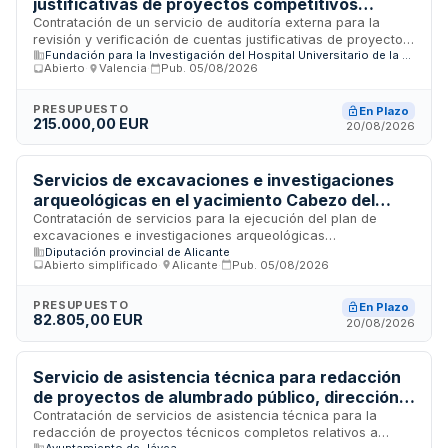
justificativas de proyectos competitivos
autonómicos, nacionales e internacionales
Contratación de un servicio de auditoría externa para la
revisión y verificación de cuentas justificativas de proyectos
Fundación para la Investigación del Hospital Universitario de la Fe
competitivos financiados por organismos autonómicos,
Abierto
·
Valencia
·
Pub.
05/08/2026
nacionales e internacionales. El servicio incluye la
elaboración de informes de auditoría de conformidad con la
normativa de información financiera aplicable, abarcando
PRESUPUESTO
En Plazo
215.000,00 EUR
proyectos de infraestructuras científicas, innovación y otras
20/08/2026
líneas de financiación competitiva. La empresa adjudicataria
deberá contar con experiencia acreditada en auditorías de
proyectos europeos y autonómicos, designando personal
Servicios de excavaciones e investigaciones
cualificado y un agente de contacto directo con el
arqueológicas en el yacimiento Cabezo del
departamento de administración.
Molino de Rojales para el Museo Arqueológico
Contratación de servicios para la ejecución del plan de
excavaciones e investigaciones arqueológicas
de Alicante
Diputación provincial de Alicante
correspondiente a la anualidad 2026 en el yacimiento
Abierto simplificado
·
Alicante
·
Pub.
05/08/2026
Cabezo del Molino ubicado en Rojales, bajo la
responsabilidad del Museo Arqueológico de Alicante. El
contrato incluye trabajos de campo, investigación y
PRESUPUESTO
En Plazo
82.805,00 EUR
documentación arqueológica conforme a las prescripciones
20/08/2026
técnicas específicas establecidas para este lote.
Servicio de asistencia técnica para redacción
de proyectos de alumbrado público, dirección
de obra y coordinación de seguridad y salud -
Contratación de servicios de asistencia técnica para la
redacción de proyectos técnicos completos relativos a
Ayuntamiento de Xàbia
Ayuntamiento de Jávea