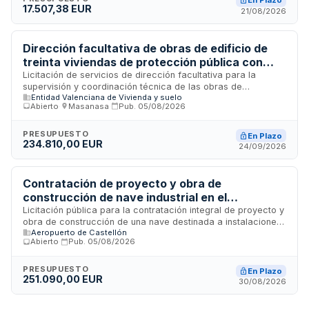
En Plazo
17.507,38 EUR
normativa técnica, presupuestos y plazos. Esta prestación es
21/08/2026
fundamental para asegurar la calidad constructiva, la
viabilidad técnica y la seguridad en las instalaciones
sanitarias de la provincia de Alicante.
Dirección facultativa de obras de edificio de
treinta viviendas de protección pública con
sistemas industrializados en Utiel
Licitación de servicios de dirección facultativa para la
supervisión y coordinación técnica de las obras de
Entidad Valenciana de Vivienda y suelo
construcción de un edificio residencial de treinta viviendas
Abierto
·
Masanasa
·
Pub.
05/08/2026
de protección pública ejecutadas mediante procesos y
sistemas industrializados, junto con sus anejos y
urbanización vinculada. El contrato es convocado por la
PRESUPUESTO
En Plazo
234.810,00 EUR
Entidad Valenciana de Vivienda y Suelo a través de su
24/09/2026
Vicepresidencia. Los servicios incluyen la dirección técnica,
supervisión de calidad, coordinación de seguridad y salud, y
gestión de la obra durante su ejecución en la Avenida Moya
Contratación de proyecto y obra de
de Utiel, Valencia.
construcción de nave industrial en el
Aeropuerto de Castellón
Licitación pública para la contratación integral de proyecto y
obra de construcción de una nave destinada a instalaciones
Aeropuerto de Castellón
para desarrollo de actividad industrial en el Aeropuerto de
Abierto
·
Pub.
05/08/2026
Castellón. El contrato incluye las fases de proyecto
constructivo, dirección de obra y ejecución material de los
trabajos, abarcando movimiento de tierras, cimentación,
PRESUPUESTO
En Plazo
251.090,00 EUR
estructura, cubiertas, cerramientos e instalaciones. Se rige
30/08/2026
por la Ley de Contratos del Sector Público.