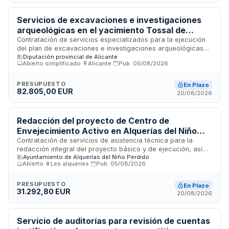
2026.
Servicios de excavaciones e investigaciones
arqueológicas en el yacimiento Tossal de
Manises-Lucentum para el Museo Arqueológico
Contratación de servicios especializados para la ejecución
del plan de excavaciones e investigaciones arqueológicas
de Alicante
Diputación provincial de Alicante
en el yacimiento Tossal de Manises-Lucentum, ubicado en
Abierto simplificado
·
Alicante
·
Pub.
05/08/2026
Alicante. La Diputación Provincial requiere profesionales
cualificados en arqueología medieval para realizar trabajos
de campo, documentación y análisis en este enclave
PRESUPUESTO
En Plazo
82.805,00 EUR
histórico durante el ejercicio anual 2026.
20/08/2026
Redacción del proyecto de Centro de
Envejecimiento Activo en Alquerías del Niño
Perdido
Contratación de servicios de asistencia técnica para la
redacción integral del proyecto básico y de ejecución, así
Ayuntamiento de Alquerías del Niño Perdido
como del estudio de seguridad y salud del Centro de
Abierto
·
Les alqueries
·
Pub.
05/08/2026
Envejecimiento Activo ubicado en Alquerías del Niño Perdido,
Castellón. El Ayuntamiento licita este servicio de
proyectación mediante procedimiento abierto con
PRESUPUESTO
En Plazo
31.292,80 EUR
tramitación ordinaria, financiado mediante subvención de la
20/08/2026
Generalitat Valenciana para proyectos de inversión en
servicios sociales.
Servicio de auditorías para revisión de cuentas