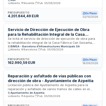
las obras del proyecto constructivo de instalaciones de
Abierto
·
Novelda
·
Pub.
05/08/2026
seguridad y comunicaciones en la provincia de Alicante. El
contratista proporcionará apoyo técnico a la dirección de
obra en control cualitativo, seguimiento económico y
PRESUPUESTO
En Plazo
4.201.844,49 EUR
verificación del cumplimiento de condiciones de calidad,
02/10/2026
ambientales y de seguridad establecidas en la normativa
vigente, planes de gestión aprobados y documentación
técnica del proyecto.
Servicio de Dirección de Ejecución de Obra
para la Rehabilitación Integral de la Casa
Fábrica Can Seixanta en Barcelona
Se licita el servicio de dirección de ejecución de obra para
la rehabilitación integral de la Casa Fábrica Can Seixanta,
BIMSA - Barcelona d'Infraestructures Municipals SA
ubicada en el Barrio del Raval de Barcelona. El equipo
Abierto
·
Barcelona
·
Pub.
05/08/2026
consultor será responsable de la planificación y
coordinación general de actividades, seguimiento y control
de la ejecución, análisis de ofertas de contratistas,
PRESUPUESTO
En Plazo
162.990,59 EUR
coordinación con terceros y organismos municipales,
18/09/2026
elaboración del proyecto as built, y seguimiento de
obligaciones relativas a contratación de personal en
situación de riesgo de exclusión social. Los servicios
Reparación y asfaltado de vías públicas con
incluyen reuniones semanales de seguimiento con Last
dirección de obra - Ayuntamiento de Azpeitia
Planner System y generación continua de documentación
Licitación pública del Ayuntamiento de Azpeitia para la
técnica durante toda la ejecución de las obras.
reparación y asfaltado de varios tramos de calles en el
Ayuntamiento de Azpeitia
municipio, incluyendo la prestación del servicio de dirección
Abierto
·
Azpeitia
·
Pub.
05/08/2026
facultativa de obra. El contrato, valorado en 127.680,41
euros, comprende los trabajos de mejora de la
infraestructura viaria local y la supervisión técnica de los
PRESUPUESTO