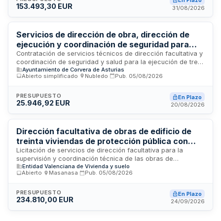
En Plazo
153.493,30 EUR
mismos por parte de un profesional cualificado durante la
31/08/2026
ejecución de las obras.
Servicios de dirección de obra, dirección de
ejecución y coordinación de seguridad para
obras de ampliación y adecuación de
Contratación de servicios técnicos de dirección facultativa y
coordinación de seguridad y salud para la ejecución de tres
instalaciones deportivas - Ayuntamiento de
Ayuntamiento de Corvera de Asturias
proyectos de obra en instalaciones deportivas municipales.
Corvera
Abierto simplificado
·
Nubledo
·
Pub.
05/08/2026
Los trabajos incluyen la construcción de un anexo de
piragüismo en el hangar de remo del embalse de Trasona,
edificio de vestuarios en la pista de Villa, ampliación de
PRESUPUESTO
En Plazo
25.946,92 EUR
gradas y adecuación de la instalación deportiva del IES
20/08/2026
Corvera. El contrato se estructura en nueve lotes
diferenciados por proyecto y función técnica, con plazos de
ejecución estimados entre tres y cuatro meses.
Dirección facultativa de obras de edificio de
treinta viviendas de protección pública con
sistemas industrializados en Utiel
Licitación de servicios de dirección facultativa para la
supervisión y coordinación técnica de las obras de
Entidad Valenciana de Vivienda y suelo
construcción de un edificio residencial de treinta viviendas
Abierto
·
Masanasa
·
Pub.
05/08/2026
de protección pública ejecutadas mediante procesos y
sistemas industrializados, junto con sus anejos y
urbanización vinculada. El contrato es convocado por la
PRESUPUESTO
En Plazo
234.810,00 EUR
Entidad Valenciana de Vivienda y Suelo a través de su
24/09/2026
Vicepresidencia. Los servicios incluyen la dirección técnica,
supervisión de calidad, coordinación de seguridad y salud, y