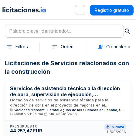
Registro gratuito
Filtros
Orden
Crear alerta
Licitaciones de Servicios relacionados con
la construcción
Servicios de asistencia técnica a la dirección
de obra, supervisión de ejecución,
coordinación de seguridad y salud y control
Licitación de servicios de asistencia técnica para la
dirección de obra en el proyecto de mejoras en el
medioambiental para mejoras en
Sociedad Mercantil Estatal Aguas de las Cuencas de España, S.A. (ACUAES)
abastecimiento de agua potable del municipio de Huelma,
abastecimiento de agua potable en Huelma
Abierto
·
Huelma
·
Pub.
05/08/2026
provincia de Jaén. El contrato comprende la supervisión y
control de la ejecución de las obras, la coordinación de
seguridad y salud, y la coordinación y control
PRESUPUESTO
En Plazo
44.257,47 EUR
medioambiental. El proyecto está cofinanciado por la Unión
11/09/2026