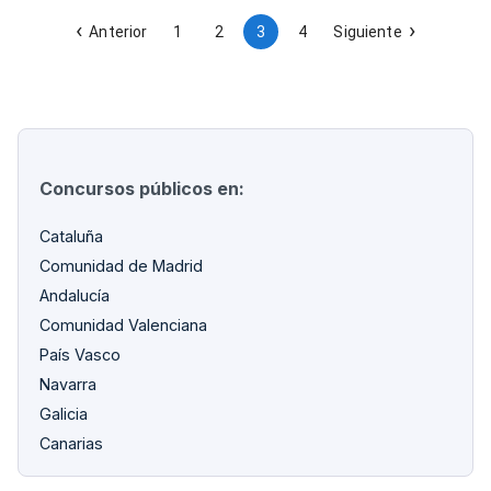
gestión de la obra durante su ejecución en la Avenida Moya
de Utiel, Valencia.
Anterior
1
2
3
4
Siguiente
Concursos públicos en:
Cataluña
Comunidad de Madrid
Andalucía
Comunidad Valenciana
País Vasco
Navarra
Galicia
Canarias