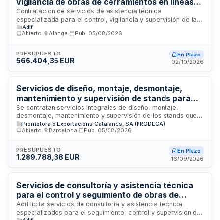
vigilancia de obras de cerramientos en líneas
ferroviarias de la Red Convencional Sur
Contratación de servicios de asistencia técnica
especializada para el control, vigilancia y supervisión de la
Adif
ejecución de obras de reposición y ejecución de
Abierto
·
Alange
·
Pub.
05/08/2026
cerramientos en tres líneas ferroviarias de la Red
Convencional Sur gestionadas por ADIF en la provincia de
Badajoz. El servicio abarca la dirección de obra,
PRESUPUESTO
En Plazo
566.404,35 EUR
coordinación de seguridad y salud, gestión de información y
02/10/2026
otras funciones de seguimiento cualitativo y cuantitativo
hasta la recepción de las obras.
Servicios de diseño, montaje, desmontaje,
mantenimiento y supervisión de stands para
Pabellones de Cataluña en ferias
Se contratan servicios integrales de diseño, montaje,
desmontaje, mantenimiento y supervisión de los stands que
internacionales
Promotora d'Exportacions Catalanes, SA (PRODECA)
conforman los Pabellones de Cataluña en siete ferias
Abierto
·
Barcelona
·
Pub.
05/08/2026
internacionales celebradas en Alemania durante 2027. Los
servicios incluyen la provisión de personal especializado,
equipos, materiales y herramientas necesarios, así como el
PRESUPUESTO
En Plazo
1.289.788,38 EUR
suministro de energía eléctrica y agua en los puntos
16/09/2026
habilitados, garantizando la ejecución eficiente y coordinada
con los objetivos de promoción comercial establecidos.
Servicios de consultoría y asistencia técnica
para el control y seguimiento de obras de
instalaciones de seguridad y comunicaciones
Adif licita servicios de consultoría y asistencia técnica
especializados para el seguimiento, control y supervisión de
ferroviarias en el tramo La Encina-Alicante
Adif