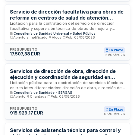
Europea a través del Programa Plurirregional de España
FEDER 2021-2027.
Servicio de dirección facultativa para obras de
reforma en centros de salud de atención
primaria del Departamento de Salud de Alcoy
Licitación para la contratación del servicio de dirección
facultativa y supervisión técnica de obras de mejora y
Consellería de Sanidad Universal y Salud Pública
reforma en diversos centros sanitarios de atención primaria
Abierto simplificado
·
Alcoy
·
Pub.
05/08/2026
gestionados por el Departamento de Salud de Alcoy. El
servicio incluye la dirección, coordinación y control de la
ejecución de las obras, garantizando el cumplimiento de
PRESUPUESTO
En Plazo
17.507,38 EUR
normativa técnica, presupuestos y plazos. Esta prestación es
21/08/2026
fundamental para asegurar la calidad constructiva, la
viabilidad técnica y la seguridad en las instalaciones
sanitarias de la provincia de Alicante.
Servicios de dirección de obra, dirección de
ejecución y coordinación de seguridad en
reforma y ampliación del Hospital Público da
Licitación pública para la contratación de servicios técnicos
en tres lotes diferenciados: dirección de obra, dirección de
Mariña de Burela
Consellería de Sanidade - SERGAS
ejecución de obra y coordinación de seguridad y salud en la
Abierto
·
Chantada
·
Pub.
05/08/2026
obra de reforma y ampliación del Hospital Público da Mariña
ubicado en Burela, provincia de Lugo. La Consellería de
Sanidade - SERGAS licita estos servicios profesionales
PRESUPUESTO
En Plazo
915.929,17 EUR
necesarios para las fases 2 y 3 del proyecto de mejora y
08/09/2026
expansión de las instalaciones sanitarias, garantizando la
correcta supervisión técnica, ejecución y cumplimiento
normativo en materia de seguridad durante el desarrollo de
Servicios de asistencia técnica para control y
los trabajos constructivos.