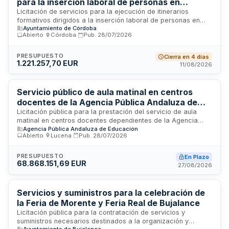
para la inserción laboral de personas en
exclusión social - Proyecto Efeso Servicios
Licitación de servicios para la ejecución de itinerarios
formativos dirigidos a la inserción laboral de personas en
Sociales Córdoba
Ayuntamiento de Córdoba
situación o riesgo de exclusión social, dentro del marco del
Abierto
·
Córdoba
·
Pub.
28/07/2026
proyecto Efeso Servicios Sociales Córdoba. El contrato,
promovido por la Junta de Gobierno del Ayuntamiento de
Córdoba, comprende el diseño, impartición y seguimiento de
PRESUPUESTO
Cierra en 4 días
1.221.257,70 EUR
acciones formativas orientadas a mejorar la empleabilidad y
11/08/2026
facilitar la integración laboral de colectivos vulnerables. El
servicio incluye actividades de orientación, formación
técnica y acompañamiento personalizado hacia el empleo.
Servicio público de aula matinal en centros
docentes de la Agencia Pública Andaluza de
Educación
Licitación pública para la prestación del servicio de aula
matinal en centros docentes dependientes de la Agencia
Agencia Pública Andaluza de Educación
Pública Andaluza de Educación. El contrato engloba la
Abierto
·
Lucena
·
Pub.
28/07/2026
organización, supervisión y atención educativa del alumnado
en horario anterior al inicio de la jornada lectiva, incluyendo
actividades formativas, lúdicas y de cuidado. Este servicio
PRESUPUESTO
En Plazo
68.868.151,69 EUR
se desarrollará en los centros educativos de Andalucía con
27/08/2026
el objetivo de facilitar la conciliación de la vida laboral y
familiar de las familias, asegurando la calidad pedagógica y
la seguridad del alumnado participante durante el tiempo de
Servicios y suministros para la celebración de
permanencia en el aula matinal.
la Feria de Morente y Feria Real de Bujalance
Licitación pública para la contratación de servicios y
suministros necesarios destinados a la organización y
Ayuntamiento de Bujalance