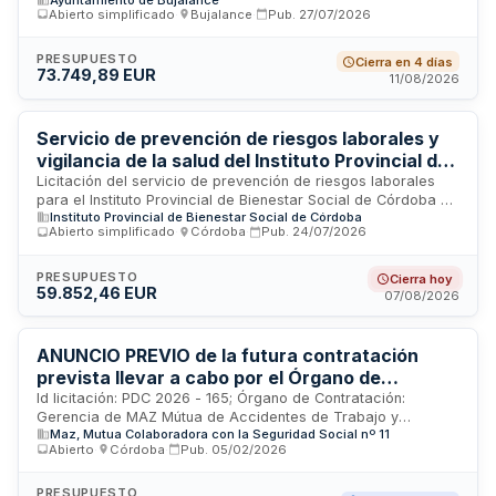
celebración de la Feria de Morente y Feria Real de Bujalance
Abierto simplificado
·
Bujalance
·
Pub.
27/07/2026
durante el año 2026. El Ayuntamiento de Bujalance, a través
de su Junta de Gobierno, convoca este proceso de licitación
con un presupuesto base para cubrir la totalidad de
PRESUPUESTO
Cierra en 4 días
73.749,89 EUR
requerimientos logísticos, técnicos y operacionales que
11/08/2026
demanda la ejecución de ambos eventos feriales en la
localidad cordobesa. La adjudicación incluye diversos
servicios asociados a ferias y eventos públicos municipales.
Servicio de prevención de riesgos laborales y
vigilancia de la salud del Instituto Provincial de
Bienestar Social de Córdoba
Licitación del servicio de prevención de riesgos laborales
para el Instituto Provincial de Bienestar Social de Córdoba a
Instituto Provincial de Bienestar Social de Córdoba
través de un servicio de prevención ajeno. El contrato incluye
Abierto simplificado
·
Córdoba
·
Pub.
24/07/2026
el desarrollo, continuidad, revisión, actualización y ejecución
ordinaria de actividades preventivas conforme a la Ley de
Prevención de Riesgos Laborales y su reglamento de
PRESUPUESTO
Cierra hoy
59.852,46 EUR
desarrollo. Se tramita por procedimiento abierto simplificado
07/08/2026
abreviado con duración de dos años.
ANUNCIO PREVIO de la futura contratación
prevista llevar a cabo por el Órgano de
Contratación de MAZ a lo largo del ejercicio
Id licitación: PDC 2026 - 165; Órgano de Contratación:
Gerencia de MAZ Mútua de Accidentes de Trabajo y
2026 del servicio de profesional sanitario (MAZ
Maz, Mutua Colaboradora con la Seguridad Social nº 11
Enfermedades Profesionales de la Seguridad Social nº 11;
Córdoba): fisioterapia
Abierto
·
Córdoba
·
Pub.
05/02/2026
Importe: 0 EUR; Estado: PRE
PRESUPUESTO