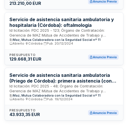
Anuncio Previo
213.210,00 EUR
Servicio de asistencia sanitaria ambulatoria y
hospitalaria (Córdoba): oftalmología
Id licitación: PDC 2025 - 123; Órgano de Contratación:
Gerencia de MAZ Mútua de Accidentes de Trabajo y
Maz, Mutua Colaboradora con la Seguridad Social nº 11
Enfermedades Profesionales de la Seguridad Social nº 11;
Abierto
·
Córdoba
·
Pub.
20/12/2024
Importe: 0 EUR; Estado: PRE
PRESUPUESTO
Anuncio Previo
129.668,31 EUR
Servicio de asistencia sanitaria ambulatoria
(Priego de Córdoba): primera asistencia (con
rx) + fisio
Id licitación: PDC 2025 - 48; Órgano de Contratación:
Gerencia de MAZ Mútua de Accidentes de Trabajo y
Maz, Mutua Colaboradora con la Seguridad Social nº 11
Enfermedades Profesionales de la Seguridad Social nº 11;
Abierto
·
Córdoba
·
Pub.
19/12/2024
Importe: 0 EUR; Estado: PRE
PRESUPUESTO
Anuncio Previo
43.933,35 EUR