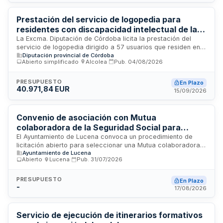
población andaluza. Los servicios incluyen las tareas
operativas de terreno requeridas para la implementación del
estudio piloto.
Prestación del servicio de logopedia para
residentes con discapacidad intelectual de la
Diputación de Córdoba
La Excma. Diputación de Córdoba licita la prestación del
servicio de logopedia dirigido a 57 usuarios que residen en
Diputación provincial de Córdoba
las Residencias Santa María de la Merced y Matías
Abierto simplificado
·
Alcolea
·
Pub.
04/08/2026
Camacho, integrantes del Centro de Atención a Personas
con Discapacidad Intelectual. El contrato comprende la
atención logopédica especializada para personas con
PRESUPUESTO
En Plazo
40.971,84 EUR
discapacidad intelectual en régimen de internamiento, con
15/09/2026
supervisión administrativa y técnica de ejecución.
Convenio de asociación con Mutua
colaboradora de la Seguridad Social para
cobertura de contingencias profesionales -
El Ayuntamiento de Lucena convoca un procedimiento de
licitación abierto para seleccionar una Mutua colaboradora
Ayuntamiento de Lucena
Ayuntamiento de Lucena
de la Seguridad Social con la que formalizar un convenio de
Abierto
·
Lucena
·
Pub.
31/07/2026
asociación. La Mutua seleccionada asumirá la cobertura de
accidentes de trabajo y enfermedades profesionales del
personal municipal y sus entes dependientes, ubicados en la
PRESUPUESTO
En Plazo
-
provincia de Córdoba. El convenio tendrá vigencia anual
17/08/2026
prorrogable tácitamente, sin generar gasto directo para el
Ayuntamiento, ya que la Mutua percibirá la fracción de
cuotas correspondientes a través de la Tesorería General de
Servicio de ejecución de itinerarios formativos
la Seguridad Social conforme a la normativa vigente.