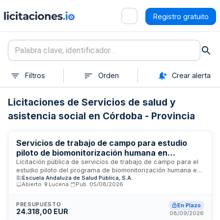
Registro gratuito
Filtros
Orden
Crear alerta
Licitaciones de Servicios de salud y
asistencia social en Córdoba - Provincia
Servicios de trabajo de campo para estudio
piloto de biomonitorización humana en
Andalucía - Escuela Andaluza de Salud Pública
Licitación pública de servicios de trabajo de campo para el
estudio piloto del programa de biomonitorización humana en
Escuela Andaluza de Salud Pública, S.A.
Andalucía, convocada por la Escuela Andaluza de Salud
Abierto
·
Lucena
·
Pub.
05/08/2026
Pública, S.A. El contrato comprende la ejecución de
actividades de recopilación de datos, muestreo y trabajo de
campo necesarios para desarrollar este programa de
PRESUPUESTO
En Plazo
24.318,00 EUR
monitorización de exposición a sustancias químicas en la
08/09/2026