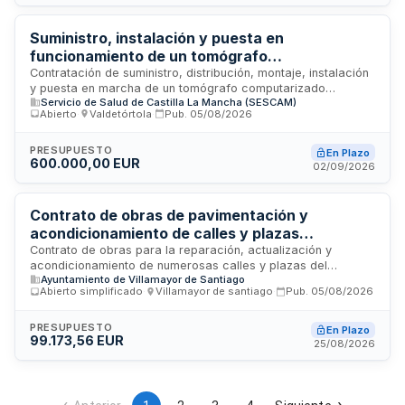
Tensión, la realización de pequeñas actuaciones auxiliares
necesarias y la gestión y obtención de boletines eléctricos
de certificación en todas las bases incluidas en el alcance
Suministro, instalación y puesta en
del proyecto.
funcionamiento de un tomógrafo
computarizado intraoperatorio para la Unidad
Contratación de suministro, distribución, montaje, instalación
y puesta en marcha de un tomógrafo computarizado
de Neurocirugía del Hospital Universitario de
Servicio de Salud de Castilla La Mancha (SESCAM)
intraoperatorio destinado a la Unidad de Neurocirugía del
Cuenca
Abierto
·
Valdetórtola
·
Pub.
05/08/2026
Hospital Universitario de Cuenca. El contrato incluye todas
las prestaciones necesarias para que el equipo esté
operativo conforme a las especificaciones técnicas
PRESUPUESTO
En Plazo
600.000,00 EUR
establecidas. Se trata de un contrato administrativo de
02/09/2026
suministro regulado por la Ley de Contratos del Sector
Público.
Contrato de obras de pavimentación y
acondicionamiento de calles y plazas
municipales
Contrato de obras para la reparación, actualización y
acondicionamiento de numerosas calles y plazas del
Ayuntamiento de Villamayor de Santiago
municipio que han sido desmejoradas por el paso del tiempo,
Abierto simplificado
·
Villamayor de santiago
·
Pub.
05/08/2026
fenómenos meteorológicos y tráfico rodado. Se trata de una
obra completa susceptible de entrar en servicio a su
terminación. El contrato tiene carácter administrativo
PRESUPUESTO
En Plazo
99.173,56 EUR
conforme a la Ley de Contratos del Sector Público y se
25/08/2026
regirá por la normativa aplicable en materia de contratación
pública. El licitador deberá efectuar la totalidad de los
trabajos de pavimentación y acondicionamiento.