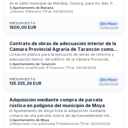
en el salón municipal de Mariana, Cuenca, para los días 11 al
Salud
Ayuntamiento de Mariana
15 de septiembre de 2026, coincidiendo con las Fiestas
Abierto
·
Mariana
·
Pub.
06/08/2026
Patronales del Santísimo Cristo de la Salud. El adjudicatario
tendrá derecho al uso privativo, limitado y excluyente de la
porción del espacio público, debiendo gestionar y explotar la
PRESUPUESTO
En Plazo
1600,00 EUR
actividad con responsabilidad civil cubierta mediante seguro
21/08/2026
obligatorio. Se requiere presentación de documentación
acreditativa previa al inicio de la actividad.
Contrato de obras de adecuación interior de la
Cámara Provincial Agraria de Tarancón como
espacio expositivo
Licitación pública para la ejecución de obras de reforma y
adecuación interior del edificio de la Cámara Provincial
Ayuntamiento de Tarancón
Agraria ubicado en Tarancón, Cuenca, destinadas a su
Abierto simplificado
·
Tarancón
·
Pub.
06/08/2026
conversión en espacio expositivo. Las obras se
desarrollarán conforme al proyecto técnico redactado por
profesional colegiado, incluyendo trabajos de
PRESUPUESTO
En Plazo
135.335,26 EUR
acondicionamiento del inmueble. La actuación se financia
26/08/2026
parcialmente mediante subvención nominativa de la
Diputación Provincial de Cuenca y recursos propios del
Ayuntamiento de Tarancón.
Adquisición mediante compra de parcela
rústica en polígono del municipio de Moya
El Ayuntamiento de Moya licita la adquisición mediante
compra de una parcela rústica de aproximadamente mil
Ayuntamiento de Moya
setecientos setenta y cinco metros cuadrados ubicada en el
Negociado con publicidad
·
Valdetórtola
·
Pub.
05/08/2026
polígono cuarenta y tres. El inmueble se encuentra situado