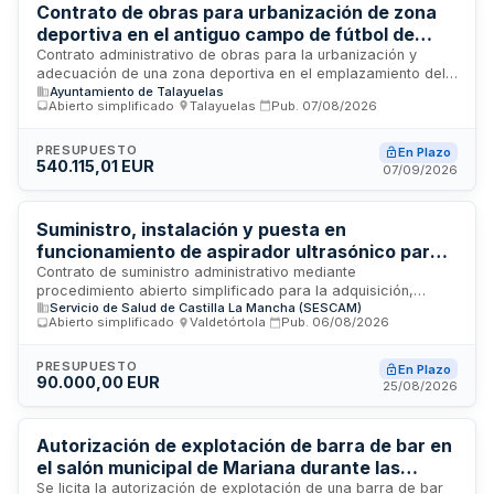
decisiones informada sobre la adopción de estas
Contrato de obras para urbanización de zona
tecnologías.
deportiva en el antiguo campo de fútbol de
Talayuelas
Contrato administrativo de obras para la urbanización y
adecuación de una zona deportiva en el emplazamiento del
Ayuntamiento de Talayuelas
antiguo campo de fútbol de Talayuelas, incluyendo la
Abierto simplificado
·
Talayuelas
·
Pub.
07/08/2026
creación de instalaciones polideportivas y entorno accesible.
El contrato constituye una única prestación integrada por
unidades de obra que deben realizarse simultáneamente por
PRESUPUESTO
En Plazo
540.115,01 EUR
un mismo agente ejecutor.
07/09/2026
Suministro, instalación y puesta en
funcionamiento de aspirador ultrasónico para
la Unidad de Neurocirugía del Hospital
Contrato de suministro administrativo mediante
procedimiento abierto simplificado para la adquisición,
Universitario de Cuenca
Servicio de Salud de Castilla La Mancha (SESCAM)
instalación y puesta en funcionamiento de un aspirador
Abierto simplificado
·
Valdetórtola
·
Pub.
06/08/2026
ultrasónico destinado a la Unidad de Neurocirugía del
Hospital Universitario de Cuenca. El contrato se rige por la
Ley 9/2017, de 8 de noviembre, de Contratos del Sector
PRESUPUESTO
En Plazo
90.000,00 EUR
Público, y su valor estimado se ajusta a los umbrales
25/08/2026
establecidos en el artículo 21.1, letra a) de la citada ley. El
suministro incluye las condiciones técnicas y características
especificadas en el pliego de prescripciones técnicas y en
Autorización de explotación de barra de bar en
el Anexo I.
el salón municipal de Mariana durante las
Fiestas Patronales del Santísimo Cristo de la
Se licita la autorización de explotación de una barra de bar