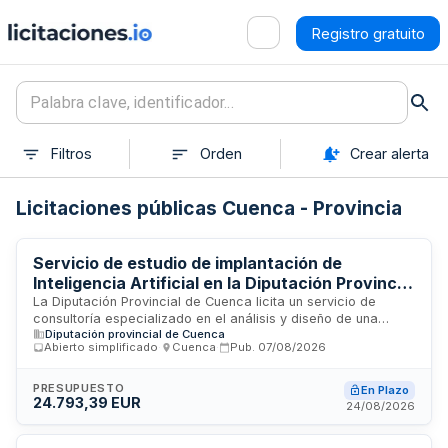
Registro gratuito
Filtros
Orden
Crear alerta
Licitaciones públicas Cuenca - Provincia
Servicio de estudio de implantación de
Inteligencia Artificial en la Diputación Provincial
de Cuenca
La Diputación Provincial de Cuenca licita un servicio de
consultoría especializado en el análisis y diseño de una
Diputación provincial de Cuenca
estrategia de implantación de soluciones de Inteligencia
Abierto simplificado
·
Cuenca
·
Pub.
07/08/2026
Artificial adaptadas a las necesidades de la administración
provincial. El contrato incluye la evaluación del estado actual,
la identificación de oportunidades de mejora en la atención
PRESUPUESTO
En Plazo
24.793,39 EUR
al usuario y la elaboración de una base sólida para facilitar
24/08/2026
futuras fases de implementación tecnológica, con
entregables estructurados que permitan la toma de