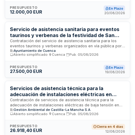
entre el casco urbano de Los Huertos y el paraje
denominado Fuente Podrida, lindando con camino público. La
PRESUPUESTO
En Plazo
12.000,00 EUR
adjudicación se realizará mediante procedimiento negociado
20/08/2026
dirigido al propietario del bien, considerado como el único
que satisface las características y necesidades requeridas
por la administración local.
Servicio de asistencia sanitaria para eventos
taurinos y verbenas de la festividad de San
Mateo 2026 en Cuenca
Contratación del servicio de asistencia sanitaria para los
eventos taurinos y verbenas organizados en vía pública por
Ayuntamiento de Cuenca
el Ayuntamiento de Cuenca durante la festividad de San
Abierto simplificado
·
Cuenca
·
Pub.
05/08/2026
Mateo 2026. El servicio incluye equipos médico-quirúrgicos,
personal especializado en cirugía general y traumatología,
servicios de ambulancia y transporte sanitario. La prestación
PRESUPUESTO
En Plazo
27.500,00 EUR
se divide en tres lotes: servicios médicos, equipos y
19/08/2026
transporte, cubriendo la asistencia desde una hora antes del
inicio del festejo de la Vaca Enmaromada durante toda su
celebración.
Servicios de asistencia técnica para la
adecuación de instalaciones eléctricas en
bases del dispositivo de prevención de
Contratación de servicios de asistencia técnica para la
adecuación de instalaciones eléctricas de baja tensión en
incendios forestales INFOCAM de la provincia
Gestión Ambiental de Castilla-La Mancha S.A.
las bases del dispositivo INFOCAM de prevención y extinción
de Cuenca
Abierto simplificado
·
Cuenca
·
Pub.
05/08/2026
de incendios forestales ubicadas en la provincia de Cuenca.
Los trabajos comprenden la corrección de deficiencias
detectadas en inspecciones técnicas previas, la adecuación
PRESUPUESTO
Cierra en 4 días
26.918,40 EUR
de las instalaciones al Reglamento Electrotécnico para Baja
12/08/2026