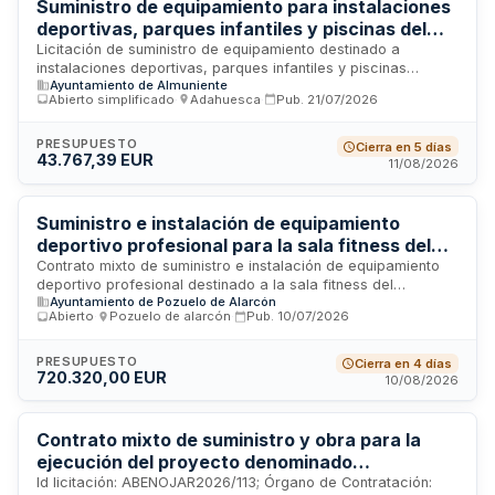
Suministro de equipamiento para instalaciones
deportivas, parques infantiles y piscinas del
Municipio de Almuniente
Licitación de suministro de equipamiento destinado a
instalaciones deportivas, parques infantiles y piscinas
Ayuntamiento de Almuniente
públicas en el municipio de Almuniente. El contrato,
Abierto simplificado
·
Adahuesca
·
Pub.
21/07/2026
adjudicado mediante procedimiento abierto
supersimplificado, comprende varios lotes de equipos y
materiales para estas infraestructuras municipales. El
PRESUPUESTO
Cierra en 5 días
43.767,39 EUR
Ayuntamiento de Almuniente es responsable de la
11/08/2026
contratación y supervisión del suministro e instalación de los
elementos solicitados.
Suministro e instalación de equipamiento
deportivo profesional para la sala fitness del
Complejo Deportivo Municipal Carlos Ruiz
Contrato mixto de suministro e instalación de equipamiento
deportivo profesional destinado a la sala fitness del
Ayuntamiento de Pozuelo de Alarcón
Complejo Deportivo Municipal Carlos Ruiz. La Administración
Abierto
·
Pozuelo de alarcón
·
Pub.
10/07/2026
licita mediante procedimiento abierto la adquisición e
instalación de máquinas y equipos fitness de carácter
profesional. El contrato se rige por criterios de mejor
PRESUPUESTO
Cierra en 4 días
720.320,00 EUR
relación calidad-precio, evaluando aspectos económicos y
10/08/2026
cualitativos. La tramitación es ordinaria y el procedimiento
abierto permite la participación de cualquier empresario
interesado sin negociación posterior de términos.
Contrato mixto de suministro y obra para la
ejecución del proyecto denominado
“Equipamiento gimnasio municipal y
Id licitación: ABENOJAR2026/113; Órgano de Contratación: