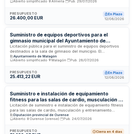
Abierto simplificado
·
Almería
·
Pub.
29/07/2026
de Actuación Integrado de Levante con cofinanciación FEDER
al 85% bajo el Programa Plurirregional de España 2021-2027.
El contrato incluye la entrega de equipamiento deportivo con
PRESUPUESTO
En Plazo
26.400,00 EUR
presupuesto máximo establecido y revisión de precios
12/08/2026
condicionada al cumplimiento de requisitos de ejecución.
Suministro de equipos deportivos para el
gimnasio municipal del Ayuntamiento de
Malagón
Licitación pública para el suministro de equipos deportivos
destinados a la sala de gimnasio del municipio. El
Ayuntamiento de Malagón
Ayuntamiento de Malagón requiere garantizar el adecuado
Abierto simplificado
·
Malagón
·
Pub.
28/07/2026
funcionamiento, seguridad y calidad de sus instalaciones
deportivas municipales mediante la adquisición de
maquinaria y equipamiento especializado. El contrato incluye
PRESUPUESTO
En Plazo
25.413,22 EUR
la entrega, instalación, formación técnica al personal
12/08/2026
municipal y servicio de postventa con atención técnica en un
plazo máximo de veinticuatro horas laborables ante
cualquier incidencia.
Suministro e instalación de equipamiento
fitness para las salas de cardio, musculación y
entrenamiento híbrido del Pazo de los Deportes
Licitación de suministro e instalación de equipamiento fitness
para las salas de cardio, musculación y entrenamiento
Paco Paz de Ourense
Diputación provincial de Ourense
híbrido del Pazo de los Deportes Paco Paz de Ourense. El
Abierto
·
Ourense (orense)
·
Pub.
24/07/2026
contrato comprende la adquisición de máquinas con
tapicería ignífuga, antibacteriana e impermeable, transporte,
descarga, montaje e instalación en las instalaciones
PRESUPUESTO
Cierra en 4 días