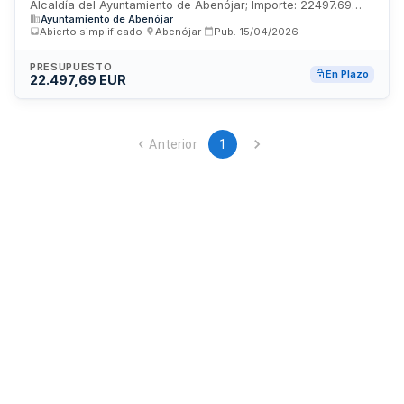
Alcaldía del Ayuntamiento de Abenójar; Importe: 22497.69
acondicionamiento zona ocio y deporte”
Ayuntamiento de Abenójar
EUR; Estado: PUB
Abierto simplificado
·
Abenójar
·
Pub.
15/04/2026
PRESUPUESTO
En Plazo
22.497,69 EUR
Anterior
1