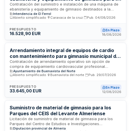
Comandancia Naval de Vigo
Contratación del suministro e instalación de una máquina de
ebanistería y equipamiento de gimnasio destinados a la
Intendencia de El Ferrol
Comandancia Naval de Vigo. El contratista será responsable
Abierto simplificado
·
Caravaca de la cruz
·
Pub.
04/08/2026
del transporte, entrega, instalación y manipulación del
material en la ubicación especificada, debiendo completar
todas las prestaciones dentro del plazo máximo establecido.
PRESUPUESTO
En Plazo
16.528,90 EUR
Los materiales suministrados deberán ser originales del
18/08/2026
fabricante y cumplir con la legislación vigente para su
comercialización.
Arrendamiento integral de equipos de cardio
con mantenimiento para gimnasio municipal de
Buenavista del Norte
Contratación de arrendamiento operativo sin opción de
compra de equipamiento cardiovascular profesional
Ayuntamiento de Buenavista del Norte
destinado al gimnasio de la piscina municipal. El
Abierto simplificado
·
Buenavista del norte
·
Pub.
29/07/2026
suministrador debe incluir transporte, instalación, puesta en
marcha, mantenimiento preventivo y correctivo, asistencia
técnica, sustitución de piezas y reposición de máquinas en
PRESUPUESTO
En Plazo
33.645,00 EUR
caso de avería irreparable, con respuesta a incidencias en
12/08/2026
plazo máximo de cuarenta y ocho horas. Abarca cintas de
correr, rodantes y máquinas elípticas con formación del
personal y entrega de manuales en español.
Suministro de material de gimnasio para los
Parques del CEIS del Levante Almeriense
Licitación de suministro de material de gimnasia para los
Parques del Centro de Estudios e Investigaciones
Diputación provincial de Almería
Sociológicas del Levante Almeriense, enmarcado en el Plan