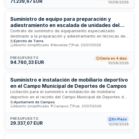
71.239,67 EUR
deportivas, así como formación básica presencial de tres
10/08/2026
horas para el personal designado por la administración
contratante. El plazo máximo de ejecución se establece en
cuarenta y cinco días naturales desde la formalización del
Suministro de equipo para preparación y
contrato.
adiestramiento en escalada de unidades del
MOE
Contrato de suministro de equipamiento especializado
destinado a la preparación y adiestramiento en técnicas de
Ejército de Tierra
escalada para las unidades del Ministerio de Defensa. La
Abierto simplificado
·
Novelda
·
Pub.
23/07/2026
Junta de Administración y Entidades de Fuerzas Armadas
(JAEFUTER) licita este suministro mediante procedimiento
abierto simplificado, requiriendo del contratista el
PRESUPUESTO
Cierra en 4 días
94.760,33 EUR
cumplimiento de normativas técnicas específicas,
10/08/2026
catalogación conforme a estándares OTAN y provisión de
muestras previas a la adjudicación.
Suministro e instalación de mobiliario deportivo
en el Campo Municipal de Deportes de Campos
Licitación para el suministro e instalación de mobiliario
deportivo en el recinto del Campo Municipal de Deportes de
Ajuntament de Campos
Campos. El contratista adjudicatario deberá ejecutar los
Abierto simplificado
·
Campos
·
Pub.
21/07/2026
trabajos de acuerdo con la memoria valorada y normativa
técnica vigente, garantizando la capacidad legal, técnica,
organitzativa y profesional necesaria. Los trabajos se
PRESUPUESTO
En Plazo
29.337,07 EUR
entregarán completamente acabados, en correcto estado
12/08/2026
de ejecución y listos para su puesta en servicio. El plazo de
ejecución es de sesenta días.