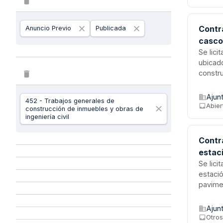
Contra
Anuncio Previo
Publicada
casco
Se lici
ubicad
constru
proyec
partida
Ajun
452 - Trabajos generales de
del CEC
Abier
construcción de inmuebles y obras de
presup
ingeniería civil
Contra
estac
Se lici
estació
pavimen
primer 
de la L
Ajun
criter
Otro