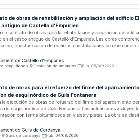
to de obras de rehabilitación y ampliación del edificio E
 antiguo de Castelló d'Empúries
ta un contrato de obras para la rehabilitación y ampliación del edific
o en el casco antiguo de Castelló d'Empúries. Las obras compren
cción, transformación de edificios e instalaciones en el inmueble. 
to plurianual con duración máxima de cuatro meses, que será fin
s presupuestarias específicas. El control de calidad se realizará co
tament de Castelló d'Empúries
AM, corriendo los costos a cargo del adjudicatario hasta un límite
to simplificado
·
Castellón de ampurias
·
Pub.
05/08/2026
uesto de obra.
to de obras para el refuerzo del firme del aparcamiento
ión de esquí nórdico de Guils Fontanera
ta la ejecución de obras de refuerzo del firme del aparcamiento pe
n de esquí nórdico de Guils Fontanera. Las actuaciones incluyen t
tación con ferms bituminosos en viales y pistas. La obra se clas
establecimiento según la normativa de contratación pública y cump
ey de Obra Pública. El procedimiento de adjudicación se realizará
tament de Guils de Cerdanya
ios de mejor oferta económica entre las empresas que cumplan los
s
·
Guils de cerdanya
·
Pub.
04/08/2026