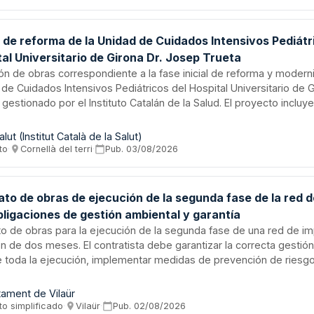
to ejecutivo.
 de reforma de la Unidad de Cuidados Intensivos Pediátr
al Universitario de Girona Dr. Josep Trueta
ión de obras correspondiente a la fase inicial de reforma y modern
de Cuidados Intensivos Pediátricos del Hospital Universitario de 
 gestionado por el Instituto Catalán de la Salud. El proyecto incluy
cción, instalaciones y acabados necesarios para mejorar las infra
mientos de esta unidad de atención médica especializada. La inte
lut (Institut Català de la Salut)
rá bajo supervisión del órgano contratante y está dirigida a optimi
to
·
Cornellà del terri
·
Pub.
03/08/2026
ones de asistencia sanitaria pediátrica de alta complejidad.
ato de obras de ejecución de la segunda fase de la red d
bligaciones de gestión ambiental y garantía
to de obras para la ejecución de la segunda fase de una red de im
n de dos meses. El contratista debe garantizar la correcta gestió
e toda la ejecución, implementar medidas de prevención de riesg
bientales, evitar la contaminación química o física de espacios n
, y responsabilizarse de la recogida, reciclaje o reutilización de 
tament de Vilaür
je, embalaje y todos los residuos generados. El procedimiento es
to simplificado
·
Vilaür
·
Pub.
02/08/2026