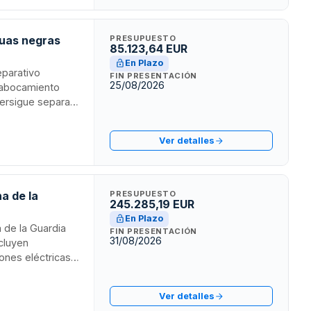
guas negras
PRESUPUESTO
85.123,64 EUR
En Plazo
eparativo
FIN PRESENTACIÓN
25/08/2026
e abocamiento
persigue separar
ificativo y la
dora de aguas
Ver detalles
 del puente de
a de la
PRESUPUESTO
245.285,19 EUR
En Plazo
a de la Guardia
FIN PRESENTACIÓN
31/08/2026
ncluyen
ones eléctricas e
alación de
to de fachadas.
Ver detalles
do en el