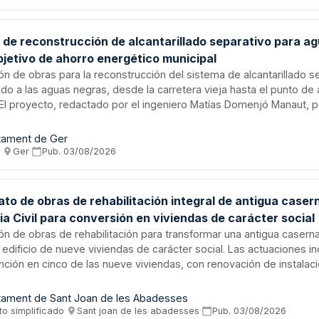
de las capacidades sanitarias del centro hospitalario.
 de reconstrucción de alcantarillado separativo para a
bjetivo de ahorro energético municipal
ión de obras para la reconstrucción del sistema de alcantarillado s
do a las aguas negras, desde la carretera vieja hasta el punto d
 El proyecto, redactado por el ingeniero Matías Domenjó Manaut, 
as negras de las aguas de lluvia, logrando un ahorro energético sign
ión de gases de efecto invernadero en la futura estación depura
tament de Ger
les municipal. Las obras incluyen la refección de la tubería al lado
s
·
Ger
·
Pub.
03/08/2026
ras, sin afectar la sección de paso del torrente de las Valls.
to de obras de rehabilitación integral de antigua casern
a Civil para conversión en viviendas de carácter social
ión de obras de rehabilitación para transformar una antigua casern
n edificio de nueve viviendas de carácter social. Las actuaciones i
nción en cinco de las nueve viviendas, con renovación de instalaci
icas, sustitución de redes de agua con tuberías de polietileno, inst
cción, renovación de baños, reparación de claraboya y revestimien
tament de Sant Joan de les Abadesses
supuesto base se sitúa en importes específicos según lo estableci
to simplificado
·
Sant joan de les abadesses
·
Pub.
03/08/2026