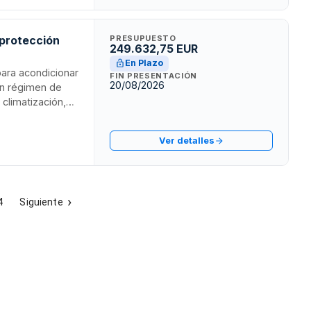
.
 protección
PRESUPUESTO
249.632,75 EUR
En Plazo
ara acondicionar
FIN PRESENTACIÓN
20/08/2026
 en régimen de
 climatización,
ía, así como
ecto se enmarca
Ver detalles
es al patrimonio
4
Siguiente