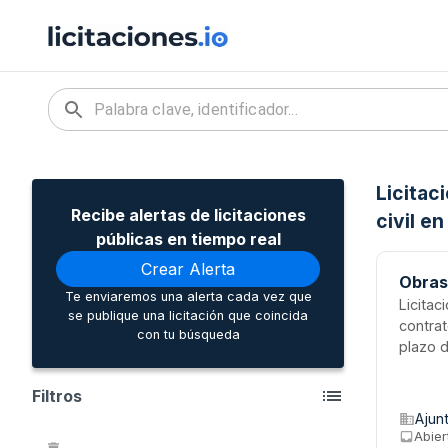
Licitac
Recibe alertas de licitaciones
civil e
públicas en tiempo real
Crear Alerta
Obras
Te enviaremos una alerta cada vez que
Licitac
se publique una licitación que coincida
contra
con tu búsqueda
plazo d
2026. 
plazo e
Filtros
actuaci
Ajun
Abier