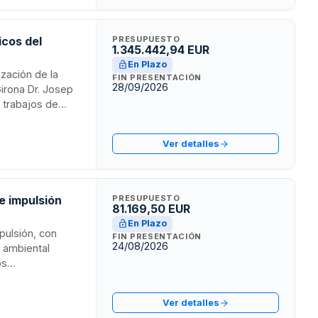
icos del
PRESUPUESTO
1.345.442,94 EUR
En Plazo
ización de la
FIN PRESENTACIÓN
28/09/2026
Girona Dr. Josep
e trabajos de
estructuras y
rvención se
Ver detalles
zar las
e impulsión
PRESUPUESTO
81.169,50 EUR
En Plazo
pulsión, con
FIN PRESENTACIÓN
24/08/2026
n ambiental
os
aturales y
materiales de
Ver detalles
 abierto