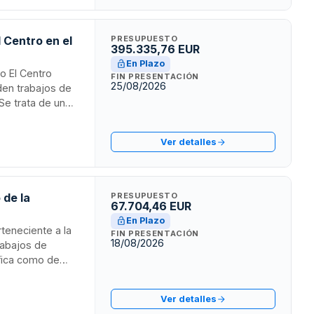
l Centro en el
PRESUPUESTO
395.335,76 EUR
En Plazo
io El Centro
FIN PRESENTACIÓN
25/08/2026
den trabajos de
Se trata de un
anciado mediante
n el laboratorio
Ver detalles
 del 1,5% del
 de la
PRESUPUESTO
67.704,46 EUR
En Plazo
rteneciente a la
FIN PRESENTACIÓN
18/08/2026
rabajos de
ifica como de
le los requisitos
 conforme a
Ver detalles
 requisitos