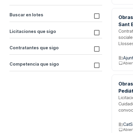
mínimo
Buscar en lotes
Obras 
Sant 
Contrat
Licitaciones que sigo
sociale
Llosses
Contratantes que sigo
estruct
técnico
Ajun
duraci
Abier
Competencia que sigo
Obras
Pediát
Licitac
Cuidado
convoca
proyec
acondi
CatSa
de cuid
Abier