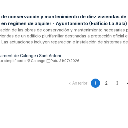
icado con tramitación electrónica obligatoria y inscripción en el RELI
 de conservación y mantenimiento de diez viviendas de
l en régimen de alquiler - Ayuntamiento (Edificio La Sala)
tación de las obras de conservación y mantenimiento necesarias p
viendas de un edificio plurifamiliar destinadas a protección oficial
r. Las actuaciones incluyen reparación e instalación de sistemas de
liente sanitaria, telecomunicaciones, acabados interiores y fuster
ción de instalaciones comunitarias y cámaras higiénicas. El proy
tament de Calonge i Sant Antoni
políticas municipales de vivienda social para incorporar las unidad
to simplificado
·
Calonge
·
Pub.
31/07/2026
amiento de carácter social del municipio.
Anterior
1
2
3