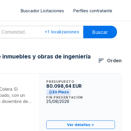
Buscador Licitaciones
Perfiles contratante
Buscar
+
1
localizaciones
 inmuebles y obras de ingeniería
Orden
PRESUPUESTO
80.098,64 EUR
olera. El
En Plazo
obado, con un
FIN PRESENTACIÓN
de diciembre de
25/08/2026
término del
ue financia la
Ver detalles