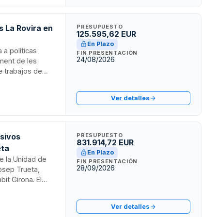
s La Rovira en
PRESUPUESTO
125.595,62 EUR
En Plazo
 a políticas
FIN PRESENTACIÓN
24/08/2026
ament de les
e trabajos de
idad. El proyecto
propios. La
Ver detalles
nsivos
PRESUPUESTO
831.914,72 EUR
eta
En Plazo
de la Unidad de
FIN PRESENTACIÓN
28/09/2026
Josep Trueta,
it Girona. El
cturas y
as instalaciones
Ver detalles
 integral de