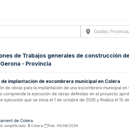
iones de Trabajos generales de construcción de
n Gerona - Provincia
 de implantación de escombrera municipal en Colera
ión de obras para la implantación de una escombrera municipal en C
to comprende la ejecución de obras definidas en el proyecto apr
e ejecución que se inicia el 1 de octubre de 2026 y finaliza el 15 
Las obras deberán estar totalmente acabadas y recepcionables al 
stablecido, en cumplimiento de los requisitos de una subvención q
ón.
tament de Colera
to simplificado
·
Colera
·
Pub.
05/08/2026