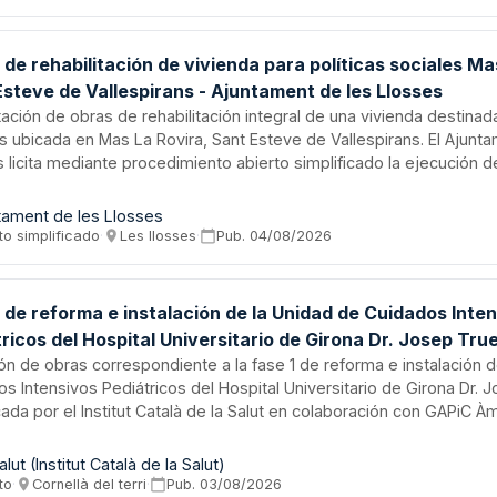
s establecidos.
de rehabilitación de vivienda para políticas sociales Ma
Esteve de Vallespirans - Ajuntament de les Llosses
ación de obras de rehabilitación integral de una vivienda destinada
s ubicada en Mas La Rovira, Sant Esteve de Vallespirans. El Ajunt
 licita mediante procedimiento abierto simplificado la ejecución d
ura, reformas, instalaciones de fontanería, climatización y electric
 ha sido aprobado por el Pleno municipal y financiado con fondos 
tament de les Llosses
ón estimada de ejecución es de cuatro meses.
to simplificado
·
Les llosses
·
Pub.
04/08/2026
 de reforma e instalación de la Unidad de Cuidados Inte
ricos del Hospital Universitario de Girona Dr. Josep Tru
ión de obras correspondiente a la fase 1 de reforma e instalación 
s Intensivos Pediátricos del Hospital Universitario de Girona Dr. 
da por el Institut Català de la Salut en colaboración con GAPiC Àmb
to comprende trabajos de construcción, adecuación de infraestru
cionamiento de espacios para la modernización y optimización de l
lut (Institut Català de la Salut)
ados intensivos pediátricos. Esta actuación forma parte de un plan
to
·
Cornellà del terri
·
Pub.
03/08/2026