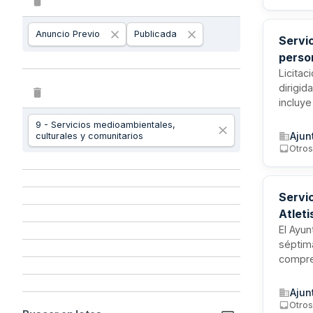
para op
Anuncio Previo
Publicada
Servic
perso
Licitac
dirigid
incluye
activi
9 - Servicios medioambientales,
en reu
Ajun
culturales y comunitarios
envejec
Otro
inclusi
entrete
Servi
Atleti
El Ayun
séptim
compre
diez ki
gestión
Ajun
coordin
Otro