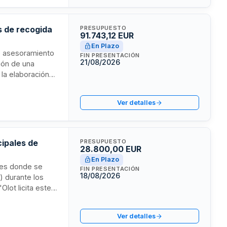
eutilización y
os de recogida
PRESUPUESTO
91.743,12 EUR
En Plazo
ye asesoramiento
FIN PRESENTACIÓN
21/08/2026
ción de una
 la elaboración
ento técnico,
odo el
Ver detalles
da de residuos,
ad en el
cipales de
PRESUPUESTO
28.800,00 EUR
En Plazo
ales donde se
FIN PRESENTACIÓN
18/08/2026
) durante los
lot licita este
s educativos y
.
Ver detalles