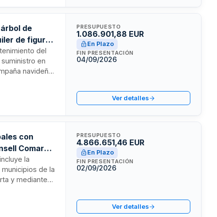
nico a
 árbol de
PRESUPUESTO
1.086.901,88 EUR
iler de figuras
En Plazo
tenimiento del
FIN PRESENTACIÓN
04/09/2026
 suministro en
campaña navideña
luyen prestaciones
del alquiler
Ver detalles
rmas aplicables a
pales con
PRESUPUESTO
4.866.651,46 EUR
nsell Comarcal
En Plazo
incluye la
FIN PRESENTACIÓN
02/09/2026
 municipios de la
erta y mediante
stas, una
res y una caja
Ver detalles
antizar la