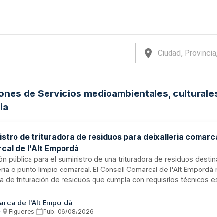
iones de Servicios medioambientales, culturale
ia
stro de trituradora de residuos para deixalleria comarca
cal de l'Alt Empordà
ión pública para el suministro de una trituradora de residuos destin
eria o punto limpio comarcal. El Consell Comarcal de l'Alt Empordà
 de trituración de residuos que cumpla con requisitos técnicos es
 y tratamiento de desperdicios en sus instalaciones de recogida 
s en Figueres. La trituradora deberá facilitar el procesamiento y
rca de l'Alt Empordà
ntes tipologías de residuos conforme a las características técnic
s
·
Figueres
·
Pub.
06/08/2026