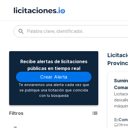
Licitac
Recibe alertas de licitaciones
Provinc
públicas en tiempo real
Crear Alerta
Sumini
Te enviaremos una alerta cada vez que
Comar
se publique una licitación que coincida
Licitac
con tu búsqueda
deixall
máquina
gestión
Filtros
ubicada
Coma
difere
Otro