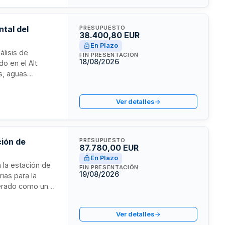
ntal del
PRESUPUESTO
38.400,80 EUR
En Plazo
álisis de
FIN PRESENTACIÓN
18/08/2026
o en el Alt
s, aguas
me a la
ontrato incluye
Ver detalles
ción de
PRESUPUESTO
87.780,00 EUR
En Plazo
n la estación de
FIN PRESENTACIÓN
19/08/2026
ias para la
derado como un
l es de dos años
s totales.
Ver detalles