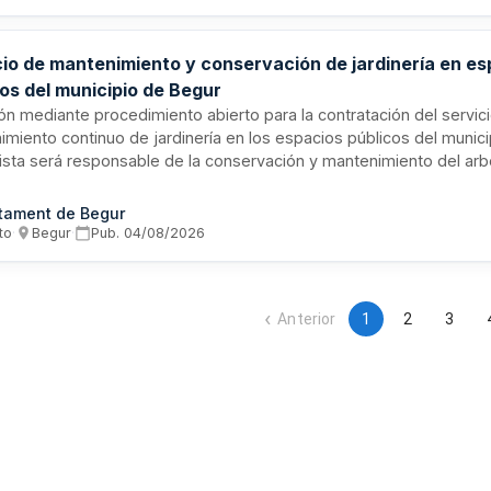
cio de mantenimiento y conservación de jardinería en es
os del municipio de Begur
ión mediante procedimiento abierto para la contratación del servic
miento continuo de jardinería en los espacios públicos del munici
tista será responsable de la conservación y mantenimiento del arb
s, parterres, jardineras y talussos que configuren el verde urbano
rá bajo supervisión del técnico municipal designado, con personal,
tament de Begur
s aportados por el contratista. El Ayuntamiento proporcionará el s
to
·
Begur
·
Pub.
04/08/2026
e riego según las condiciones de cada zona.
Anterior
1
2
3