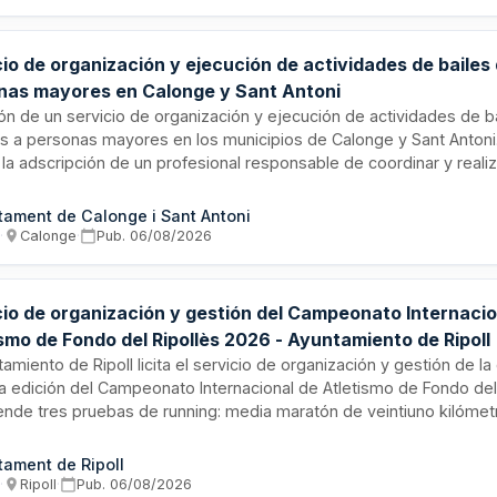
timizar el almacenamiento y transporte posterior.
io de organización y ejecución de actividades de bailes
nas mayores en Calonge y Sant Antoni
ión de un servicio de organización y ejecución de actividades de b
as a personas mayores en los municipios de Calonge y Sant Antoni.
 la adscripción de un profesional responsable de coordinar y realiz
dades, quien actuará como persona de contacto con el Ayuntamiento
niones mensuales de coordinación y seguimiento. El objetivo es p
tament de Calonge i Sant Antoni
imiento activo, mejorar la calidad de vida de las personas mayor
s
·
Calonge
·
Pub.
06/08/2026
ón social y mitigar la soledad no deseada mediante actividades de
nimiento.
cio de organización y gestión del Campeonato Internacio
smo de Fondo del Ripollès 2026 - Ayuntamiento de Ripoll
tamiento de Ripoll licita el servicio de organización y gestión de 
a edición del Campeonato Internacional de Atletismo de Fondo del
nde tres pruebas de running: media maratón de veintiuno kilómetr
lómetros y prueba de cinco kilómetros. El adjudicatario será respo
 integral del evento, incluyendo inscripciones, promoción, cobertur
tament de Ripoll
ación con el ayuntamiento, seguridad, control de voluntarios y pu
s
·
Ripoll
·
Pub.
06/08/2026