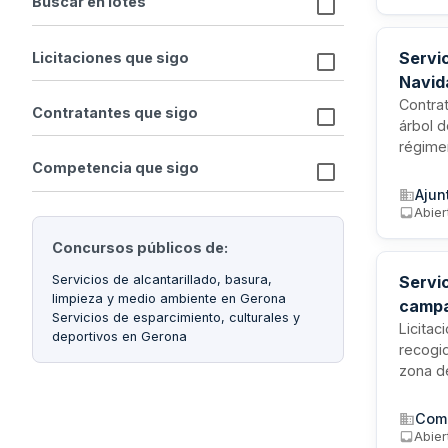
Buscar en lotes
avitua
partici
Servi
Licitaciones que sigo
Navida
y luc
Contra
Contratantes que sigo
árbol d
régime
de la c
Competencia que sigo
de mon
Ajun
anual d
Abier
servici
Concursos públicos de:
Servic
Servicios de alcantarillado, basura,
limpieza y medio ambiente en Gerona
campa
Servicios de esparcimiento, culturales y
del Fl
Licitac
deportivos en Gerona
recogid
zona de
conten
campañ
Coma
abierta
Abier