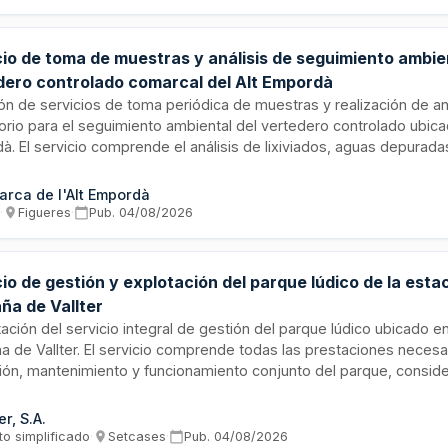
cio de toma de muestras y análisis de seguimiento ambie
dero controlado comarcal del Alt Empordà
ión de servicios de toma periódica de muestras y realización de an
orio para el seguimiento ambiental del vertedero controlado ubicad
. El servicio comprende el análisis de lixiviados, aguas depurada
es, aguas subterráneas y gases emitidos por la instalación, confor
ación ambiental vigente y la normativa de gestión de residuos. El c
rca de l'Alt Empordà
dad de ampliación presupuestaria según necesidades operativas.
s
·
Figueres
·
Pub.
04/08/2026
io de gestión y explotación del parque lúdico de la esta
ña de Vallter
ación del servicio integral de gestión del parque lúdico ubicado e
 de Vallter. El servicio comprende todas las prestaciones necesar
ión, mantenimiento y funcionamiento conjunto del parque, consi
divisible que debe ejecutarse de forma integral. La vigencia inicia
sibilidad de dos prórrogas anuales hasta un máximo de cuatro año
er, S.A.
to simplificado
·
Setcases
·
Pub.
04/08/2026