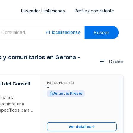
Buscador Licitaciones
Perfiles contratante
Buscar
+
1
localizaciones
s y comunitarios en Gerona -
Orden
l del Consell
PRESUPUESTO
-
Anuncio Previo
ada a la
 requiere una
pecíficos para la
selectiva
 compactación de
Ver detalles
as demandadas