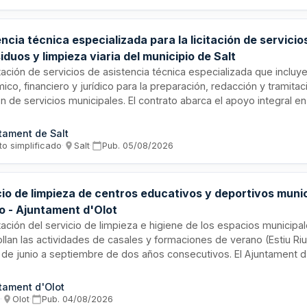
 eficiente de los residuos respetando la jerarquía de prevención, r
je establecida por la normativa catalana, estatal y europea.
ncia técnica especializada para la licitación de servici
iduos y limpieza viaria del municipio de Salt
ación de servicios de asistencia técnica especializada que inclu
co, financiero y jurídico para la preparación, redacción y tramita
ión de servicios municipales. El contrato abarca el apoyo integral en
mentación, análisis del estado actual de servicios, dimensionami
ción de pliegos de prescripciones técnicas y asistencia durante t
tament de Salt
miento de licitación hasta la formalización del contrato de recogi
to simplificado
·
Salt
·
Pub.
05/08/2026
 de voluminosos, recogida textil, limpieza viaria y control de calid
io de Salt.
cio de limpieza de centros educativos y deportivos muni
o - Ajuntament d'Olot
ación del servicio de limpieza e higiene de los espacios municip
llan las actividades de casales y formaciones de verano (Estiu Riu
de junio a septiembre de dos años consecutivos. El Ajuntament d'O
o para garantizar las condiciones sanitarias óptimas en los centro
ivos que acogen estas actividades lúdicas y formativas de verano
tament d'Olot
s
·
Olot
·
Pub.
04/08/2026