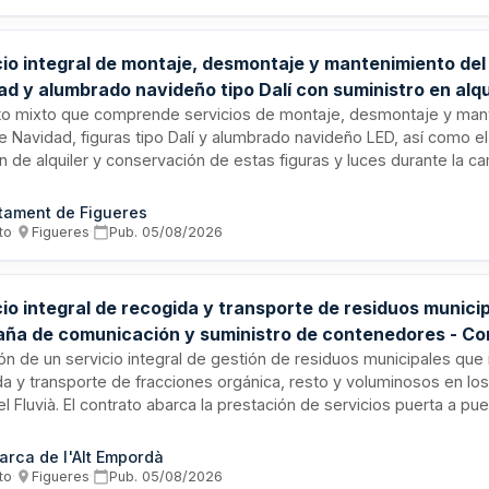
llamiento, así como la comunicación mediante web y correo electró
pantes.
cio integral de montaje, desmontaje y mantenimiento del
d y alumbrado navideño tipo Dalí con suministro en alqu
es LED - Ayuntamiento de Figueres
to mixto que comprende servicios de montaje, desmontaje y man
e Navidad, figuras tipo Dalí y alumbrado navideño LED, así como el
n de alquiler y conservación de estas figuras y luces durante la 
iudad de Figueres. El contrato se estructura en tres lotes que inc
taje, desmontaje, mantenimiento preventivo y correctivo, además 
tament de Figueres
e materiales navideños. Se trata de un contrato regido por las no
to
·
Figueres
·
Pub.
05/08/2026
os según la Ley de Contratos del Sector Público.
io integral de recogida y transporte de residuos munici
ña de comunicación y suministro de contenedores - Co
uvià
ión de un servicio integral de gestión de residuos municipales que 
a y transporte de fracciones orgánica, resto y voluminosos en los
l Fluvià. El contrato abarca la prestación de servicios puerta a pu
edores, limpieza de contenedores, contenedores para actos y fie
a de comunicación ciudadana y suministro de material, contenedo
rca de l'Alt Empordà
 multilift para la recogida de voluminosos. El adjudicatario debe gar
to
·
Figueres
·
Pub.
05/08/2026