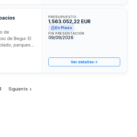
pacios
PRESUPUESTO
1.563.052,22 EUR
En Plazo
io de
FIN PRESENTACIÓN
09/09/2026
pio de Begur. El
olado, parques,
. La ejecución se
 maquinaria y
Ver detalles
uministro de
4
Siguiente