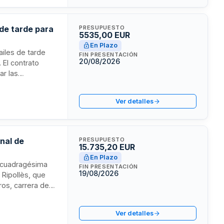
 de tarde para
PRESUPUESTO
5535,00 EUR
En Plazo
ailes de tarde
FIN PRESENTACIÓN
20/08/2026
 El contrato
ar las
 y participará
romover el
Ver detalles
es, favorecer su
 ocio y
nal de
PRESUPUESTO
15.735,20 EUR
En Plazo
la cuadragésima
FIN PRESENTACIÓN
19/08/2026
 Ripollès, que
os, carrera de
nsable de la
a sanitaria,
Ver detalles
ntos de