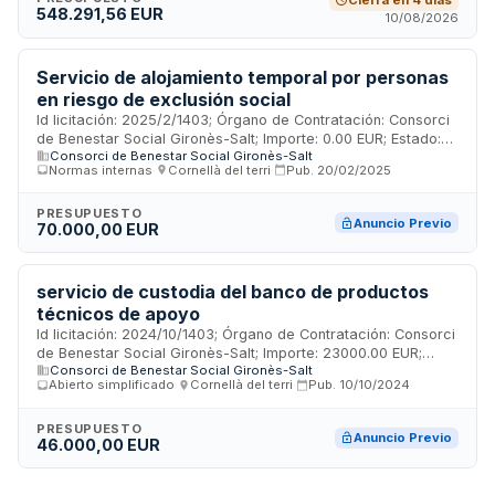
Cierra en 4 días
548.291,56 EUR
intervención individual, grupal, trabajo con familias y
10/08/2026
coordinación en red con la comunidad para compensar
deficiencias socioeducativas de la población atendida.
Servicio de alojamiento temporal por personas
en riesgo de exclusión social
Id licitación: 2025/2/1403; Órgano de Contratación: Consorci
de Benestar Social Gironès-Salt; Importe: 0.00 EUR; Estado:
Consorci de Benestar Social Gironès-Salt
Anuncio Previo
Normas internas
·
Cornellà del terri
·
Pub.
20/02/2025
PRESUPUESTO
Anuncio Previo
70.000,00 EUR
servicio de custodia del banco de productos
técnicos de apoyo
Id licitación: 2024/10/1403; Órgano de Contratación: Consorci
de Benestar Social Gironès-Salt; Importe: 23000.00 EUR;
Consorci de Benestar Social Gironès-Salt
Estado: Anuncio Previo
Abierto simplificado
·
Cornellà del terri
·
Pub.
10/10/2024
PRESUPUESTO
Anuncio Previo
46.000,00 EUR