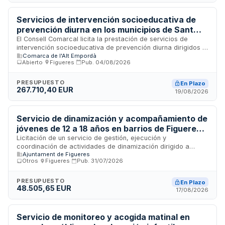
prestaciones y actividades realizadas, así como de
proporcionar personal uniformado e identificado. Se exigen
requerimientos técnicos y personales especificados en el
Servicios de intervención socioeducativa de
Pliego de Prescripciones Técnicas, siendo obligatorio su
prevención diurna en los municipios de Sant
cumplimiento bajo pena de exclusión del proceso de
Miquel de Fluvià, Sant Pere Pescador, La
El Consell Comarcal licita la prestación de servicios de
valoración.
intervención socioeducativa de prevención diurna dirigidos a
Jonquera y Saus-Camallera
Comarca de l'Alt Empordà
menores y familias en riesgo de exclusión social en cuatro
Abierto
·
Figueres
·
Pub.
04/08/2026
municipios del Alt Empordà. El servicio incluye actividades de
carácter preventivo, atención personalizada y coordinación
con la red de servicios sociales y educativos locales. La
PRESUPUESTO
En Plazo
267.710,40 EUR
entidad adjudicataria deberá contar con personal titulado en
19/08/2026
el ámbito social y garantizar la continuidad y calidad de la
prestación mediante seguimiento técnico y evaluación
periódica.
Servicio de dinamización y acompañamiento de
jóvenes de 12 a 18 años en barrios de Figueres
para los cursos escolares 2026-2027 y 2027-
Licitación de un servicio de gestión, ejecución y
coordinación de actividades de dinamización dirigido a
2028
Ajuntament de Figueres
jóvenes de entre 12 y 18 años en diferentes barrios de la
Otros
·
Figueres
·
Pub.
31/07/2026
ciudad de Figueres. El servicio incluye actividades de
acompañamiento, participación comunitaria, refuerzo de
competencias personales y promoción del ocio saludable.
PRESUPUESTO
En Plazo
48.505,65 EUR
Comprende personal cualificado, programación trimestral de
17/08/2026
actividades consensuadas, dinamización de grupos y
seguimiento individualizado. El contrato se desarrollará
durante dos cursos escolares con interrupción en periodos
Servicio de monitoreo y acogida matinal en
vacacionales.