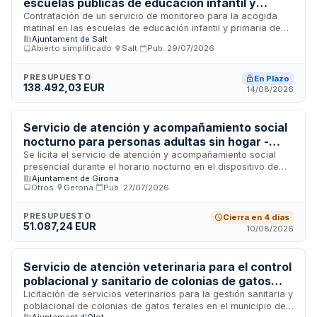
escuelas públicas de educación infantil y
primaria de Salt
Contratación de un servicio de monitoreo para la acogida
matinal en las escuelas de educación infantil y primaria de
Ajuntament de Salt
titularidad pública del municipio de Salt. El servicio incluye la
Abierto simplificado
·
Salt
·
Pub.
29/07/2026
prestación de monitores, coordinación y material necesario
para la atención de grupos de alumnado en horario de
acogida matinal, con cobertura según calendario escolar y
PRESUPUESTO
En Plazo
138.492,03 EUR
horarios establecidos por el Ayuntamiento.
14/08/2026
Servicio de atención y acompañamiento social
nocturno para personas adultas sin hogar -
Ayuntamiento de Girona
Se licita el servicio de atención y acompañamiento social
presencial durante el horario nocturno en el dispositivo de
Ajuntament de Girona
acogida nocturna para personas adultas sin hogar del
Otros
·
Gerona
·
Pub.
27/07/2026
Ayuntamiento de Girona. El servicio incluye la provisión de un
espacio seguro de descanso y pernocta, garantizando
atención especializada por profesionales con formación en
PRESUPUESTO
Cierra en 4 días
51.087,24 EUR
intervención social para personas en situación de alta
10/08/2026
vulnerabilidad, con espacios diferenciados para mujeres y
personas con identidades disidentes. Se requiere
coordinación en red con otros recursos y servicios para
Servicio de atención veterinaria para el control
atender las diversas necesidades de las personas alojadas.
poblacional y sanitario de colonias de gatos
ferales en Olot
Licitación de servicios veterinarios para la gestión sanitaria y
poblacional de colonias de gatos ferales en el municipio de
Ajuntament d'Olot