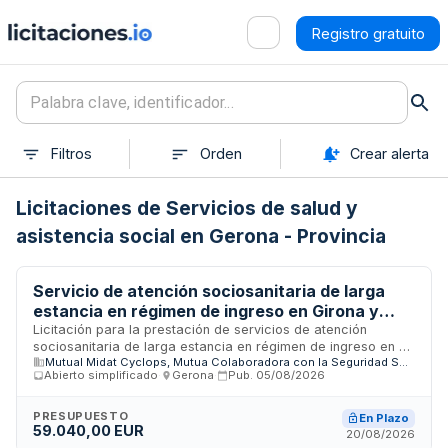
Registro gratuito
Filtros
Orden
Crear alerta
Licitaciones de Servicios de salud y
asistencia social en Gerona - Provincia
Servicio de atención sociosanitaria de larga
estancia en régimen de ingreso en Girona y
área de influencia
Licitación para la prestación de servicios de atención
sociosanitaria de larga estancia en régimen de ingreso en el
Mutual Midat Cyclops, Mutua Colaboradora con la Seguridad Social nº 1
ámbito territorial de Girona y su área de influencia. El
Abierto simplificado
·
Gerona
·
Pub.
05/08/2026
contrato, de naturaleza privada, se adjudica mediante
procedimiento abierto simplificado abreviado conforme a la
Ley de Contratos del Sector Público. La empresa
PRESUPUESTO
En Plazo
59.040,00 EUR
adjudicataria será responsable de la calidad técnica de las
20/08/2026