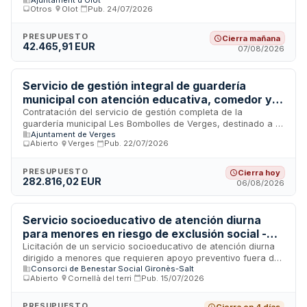
Olot. El contrato incluye esterilización quirúrgica, colocación
Otros
·
Olot
·
Pub.
24/07/2026
de chip, vacunación, desparasitación, pruebas diagnósticas
de leucemia e inmunodeficiencia felina, curas con sedación
y eutanasia humanitaria cuando sea necesario. El servicio se
PRESUPUESTO
Cierra mañana
42.465,91 EUR
presta a través de un centro de tratamiento veterinario que
07/08/2026
recibe los animales trasladados por voluntarios autorizados
por la administración municipal.
Servicio de gestión integral de guardería
municipal con atención educativa, comedor y
acogida matinal - Ayuntamiento de Verges
Contratación del servicio de gestión completa de la
guardería municipal Les Bombolles de Verges, destinado a la
Ajuntament de Verges
atención educativa de menores de cero a tres años. El
Abierto
·
Verges
·
Pub.
22/07/2026
servicio comprende la prestación escolar básica, el servicio
de comedor con descanso posterior, acogida matinal y
conservación ordinaria de las instalaciones. El adjudicatario
PRESUPUESTO
Cierra hoy
282.816,02 EUR
será responsable de la detección de incidencias, reposición
06/08/2026
de material fungible, mantenimiento de condiciones de
seguridad e higiene, así como la presentación de
programación anual, memoria de actividades, evaluaciones
Servicio socioeducativo de atención diurna
de servicio e indicadores de calidad.
para menores en riesgo de exclusión social -
Consorci de Benestar Social Gironès-Salt
Licitación de un servicio socioeducativo de atención diurna
dirigido a menores que requieren apoyo preventivo fuera del
Consorci de Benestar Social Gironès-Salt
horario escolar. El servicio, prestado por el Consorci de
Abierto
·
Cornellà del terri
·
Pub.
15/07/2026
Benestar Social Gironès-Salt, comprende actividades de
estimulación del desarrollo personal, socialización,
adquisición de aprendizajes básicos y ocio. Incluye
PRESUPUESTO