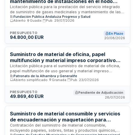
mantenimiento de instalaciones en el nodo
coordinador del biobanco del sistema sanitario
Licitación pública para la prestación del servicio integrado
de suministro de gases medicinales y mantenimiento de las
público de Andalucía
Fundación Pública Andaluza Progreso y Salud
instalaciones técnicas del nodo coordinador del área de
Abierto
·
Guadix
·
Pub.
29/07/2026
investigación del biobanco perteneciente al sistema sanitario
público de Andalucía. La Fundación Pública Andaluza
Progreso y Salud requiere una empresa especializada en el
PRESUPUESTO
En Plazo
94.800,00 EUR
suministro continuo de gases para uso médico y laboratorio,
20/08/2026
así como en el mantenimiento preventivo y correctivo de la
infraestructura de refrigeración, ventilación y sistemas
conexos. El servicio garantiza la operatividad y seguridad de
Suministro de material de oficina, papel
las instalaciones críticas dedicadas a la preservación y
multifunción y material impreso corporativo
gestión de muestras biológicas.
para el Patronato de la Alhambra y Generalife
Licitación pública para el suministro de material de oficina,
papel multifunción de uso general y material impreso
Patronato de la Alhambra y Generalife
corporativo destinado al Patronato de la Alhambra y
Abierto simplificado
·
Granada
·
Pub.
23/07/2026
Generalife en Granada. El contrato comprende la provisión
de artículos de papelería diversa, papel para equipos
multifunción y materiales impresos personalizados con
PRESUPUESTO
Pendiente de Adjudicación
49.869,40 EUR
identidad corporativa del organismo. El importe total del
28/07/2026
contrato asciende a 49.869,40 euros. Las empresas
interesadas deben cumplir los requisitos de solvencia
técnica y económica establecidos en las bases de la
Suministro de material consumible y servicios
licitación.
de encuadernación y maquetación para
publicaciones del Centro de Estudios
Contratación del suministro de material consumible,
incluyendo papeles, sobres, tintas y productos químicos,
Municipales y de Cooperación Internacional
Centro de Estudios Municipales y de Cooperación Internacional (CEMCI)