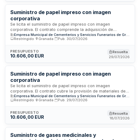
relación calidad-precio según los criterios establecidos.
Suministro de papel impreso con imagen
corporativa
Se licita el suministro de papel impreso con imagen
corporativa. El contrato comprende la adquisición de
Empresa Municipal de Cementerios y Servicios Funerarios de Granada SA (EMUCESA)
material de papelería personalizado para uso administrativo
Restringido
·
Granada
·
Pub.
30/07/2026
y corporativo del organismo contratante. Este tipo de
suministro garantiza la coherencia en la imagen institucional
en toda la documentación oficial y comunicaciones de la
PRESUPUESTO
Resuelta
10.606,00 EUR
entidad.
29/07/2026
Suministro de papel impreso con imagen
corporativa
Se licita el suministro de papel impreso con imagen
corporativa. El contrato cubre la provisión de materiales de
Empresa Municipal de Cementerios y Servicios Funerarios de Granada SA (EMUCESA)
papelería personalizados con los elementos visuales
Restringido
·
Granada
·
Pub.
29/07/2026
identificativos de la organización convocante. Los servicios
incluyen la impresión de diseños corporativos sobre papel
de calidad, destinados al uso administrativo y de
PRESUPUESTO
Resuelta
10.606,00 EUR
comunicación de la entidad pública contratante.
18/07/2026
Suministro de gases medicinales y