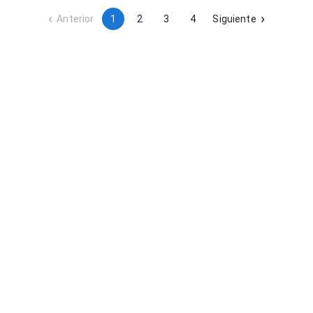
y demás gastos necesarios para la ejecución completa del
suministro.
Anterior
1
2
3
4
Siguiente