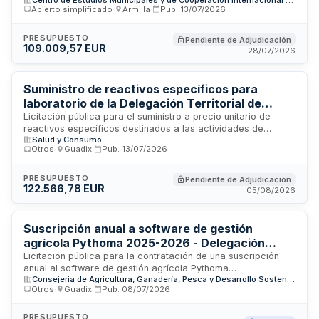
junto con los servicios de encuadernación y maquetación
Abierto simplificado
·
Armilla
·
Pub.
13/07/2026
necesarios para la gestión documental y elaboración de
publicaciones del Centro de Estudios Municipales y de
Cooperación Internacional, entidad adscrita a la Diputación
PRESUPUESTO
Pendiente de Adjudicación
109.009,57 EUR
de Granada. El contrato contempla prestaciones anuales
28/07/2026
distribuidas en cinco lotes diferenciados según la naturaleza
de los materiales y servicios requeridos.
Suministro de reactivos específicos para
laboratorio de la Delegación Territorial de
Salud y Consumo en Granada
Licitación pública para el suministro a precio unitario de
reactivos específicos destinados a las actividades de
Salud y Consumo
laboratorio de la Delegación Territorial de Salud y Consumo
Otros
·
Guadix
·
Pub.
13/07/2026
en Granada. Se trata de productos químicos y bioquímicos
necesarios para pruebas analíticas, diagnóstico y análisis
clínicos en las instalaciones sanitarias. El contrato se articula
PRESUPUESTO
Pendiente de Adjudicación
122.566,78 EUR
bajo modalidad de precio unitario, permitiendo adquisiciones
05/08/2026
según las necesidades operativas del laboratorio durante el
período de vigencia.
Suscripción anual a software de gestión
agrícola Pythoma 2025-2026 - Delegación
Territorial de Agricultura, Pesca, Agua y
Licitación pública para la contratación de una suscripción
anual al software de gestión agrícola Pythoma
Desarrollo Rural Granada
Consejeria de Agricultura, Ganadería, Pesca y Desarrollo Sostenible
correspondiente al período 2025-2026. La Delegación
Otros
·
Guadix
·
Pub.
08/07/2026
Territorial de Agricultura, Pesca, Agua y Desarrollo Rural en
Granada requiere acceso a esta herramienta informática
especializada para la gestión y administración de datos
PRESUPUESTO