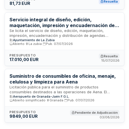
Resuelta
81,73 EUR
relacionados con actividades agrícolas, ganaderas y de
desarrollo rural. El contrato incluye los derechos de uso y
acceso a la plataforma durante el período de vigencia anual
especificado.
Servicio integral de diseño, edición,
maquetación, impresión y encuadernación de
agendas escolares para el Ayuntamiento de La
Se licita el servicio de diseño, edición, maquetación,
impresión, encuadernación y distribución de agendas
Zubia
Ayuntamiento de La Zubia
escolares para el Ayuntamiento de La Zubia, destinadas a
Abierto
·
La zubia
·
Pub.
07/07/2026
los centros educativos del municipio. El contrato tiene
naturaleza administrativa mixta combinando prestaciones de
suministro y servicios, con predominio de la modalidad de
PRESUPUESTO
Resuelta
17.010,00 EUR
suministro. La Administración ha estimado un presupuesto
15/07/2026
base de licitación adecuado a los precios de mercado,
tomando como referencia el histórico de facturación y
contratos anteriores para este mismo fin.
Suministro de consumibles de oficina, menaje,
celulosa y limpieza para Aena
Licitación pública para el suministro de productos
consumibles destinados a las operaciones de Aena. El
Aeropuerto de Granada-Jaén F.G.L.
contrato comprende la adquisición de artículos de oficina,
Abierto simplificado
·
Granada
·
Pub.
07/07/2026
menaje, productos de celulosa y artículos de limpieza. La
adjudicación se realizará mediante comparación de precios
unitarios ofertados por los licitadores para cada referencia
PRESUPUESTO
Pendiente de Adjudicación
9849,00 EUR
incluida en el anexo de especificaciones técnicas. Los
03/08/2026
licitadores deben incluir en sus precios todos los costes
directos, indirectos, gastos generales, transporte, embalaje