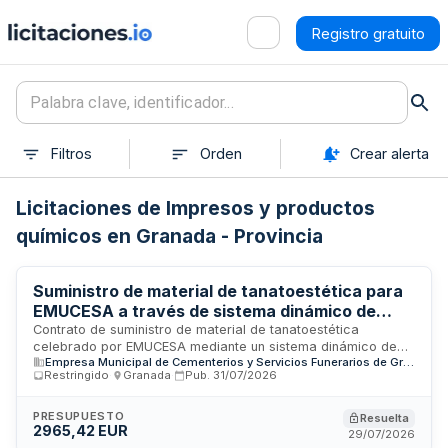
Registro gratuito
Filtros
Orden
Crear alerta
Licitaciones de Impresos y productos
químicos en Granada - Provincia
Suministro de material de tanatoestética para
EMUCESA a través de sistema dinámico de
adquisición
Contrato de suministro de material de tanatoestética
celebrado por EMUCESA mediante un sistema dinámico de
Empresa Municipal de Cementerios y Servicios Funerarios de Granada SA (EMUCESA)
adquisición. El suministro incluye sudarios para inhumación
Restringido
·
Granada
·
Pub.
31/07/2026
con cremallera, túnicas de algodón, cera moldeadora facial
y sellador para incisiones. La entrega se realizará en una
única remesa con plazo máximo de diez días laborables. La
PRESUPUESTO
Resuelta
2965,42 EUR
adjudicación se efectuará al licitador que presente la mejor
29/07/2026