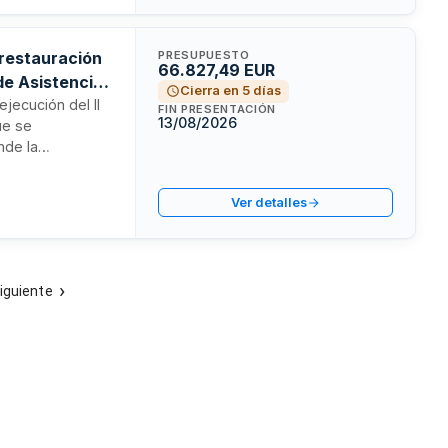
 restauración
PRESUPUESTO
66.827,49 EUR
 de Asistencia
Cierra en 5 días
ejecución del II
FIN PRESENTACIÓN
13/08/2026
ue se
nde la
auración,
rísticos para
Ver detalles
nes, grabación,
cializados para
tos, restauración
iguiente