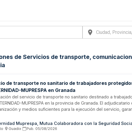
iones de Servicios de transporte, comunicacion
ia
cio de transporte no sanitario de trabajadores protegido
ERNIDAD-MUPRESPA en Granada
ación del servicio de transporte no sanitario destinado a trabaja
TERNIDAD-MUPRESPA en la provincia de Granada. El adjudicatario
nización y medios suficientes para la ejecución del servicio, gara
l cuente con las acreditaciones exigidas, permisos de circulació
ión sostenible y segura. El contrato se realiza en modalidad llav
ernidad Muprespa, Mutua Colaboradora con la Seguridad Socia
abilidad del contratista la gestión integral de los recursos human
to
·
Guadix
·
Pub.
05/08/2026