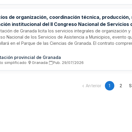
cios de organización, coordinación técnica, producción,
ción institucional del II Congreso Nacional de Servicios
icipios - Diputación de Granada
tación de Granada licita los servicios integrales de organización y 
so Nacional de los Servicios de Asistencia a Municipios, evento q
llará en el Parque de las Ciencias de Granada. El contrato compre
ación técnica, producción audiovisual, servicios de catering y rest
n institucional a autoridades y congresistas, así como servicios tu
tación provincial de Granada
antes. Las prestaciones incluyen secretaría técnica, acreditacio
to simplificado
·
Granada
·
Pub.
29/07/2026
os de alojamiento y visitas guiadas, divididas en cuatro lotes espe
ar la participación de empresas del sector de organización de even
ual y servicios turísticos.
Anterior
1
2
S