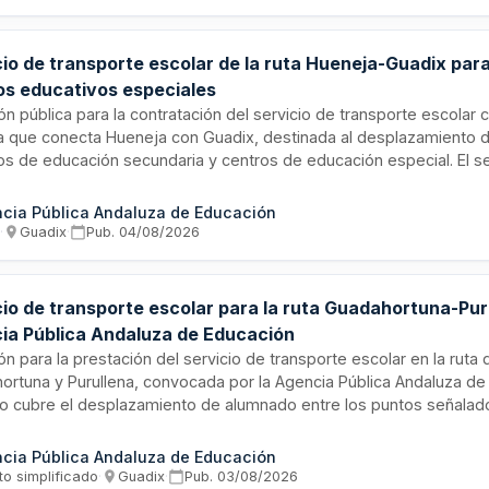
cia de Granada.
io de transporte escolar de la ruta Hueneja-Guadix para
os educativos especiales
ión pública para la contratación del servicio de transporte escolar
uta que conecta Hueneja con Guadix, destinada al desplazamiento
tos de educación secundaria y centros de educación especial. El se
ado por la Agencia Pública Andaluza de Educación con un presup
80 euros. Esta prestación garantiza el acceso equitativo a la edu
cia Pública Andaluza de Educación
ntes de la zona, facilitando la movilidad entre localidades para ase
s
·
Guadix
·
Pub.
04/08/2026
idad educativa en etapas postobligatorias y atención especializad
cio de transporte escolar para la ruta Guadahortuna-Pur
ia Pública Andaluza de Educación
ión para la prestación del servicio de transporte escolar en la ruta
ortuna y Purullena, convocada por la Agencia Pública Andaluza de 
to cubre el desplazamiento de alumnado entre los puntos señalad
sibilidad y seguridad del transporte. Este servicio es esencial para f
ad del estudiantado en el territorio granadino, permitiendo el acce
cia Pública Andaluza de Educación
ión en centros educativos ubicados en la zona.
to simplificado
·
Guadix
·
Pub.
03/08/2026