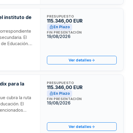
l instituto de
PRESUPUESTO
115.346,00 EUR
En Plazo
 correspondiente
FIN PRESENTACIÓN
19/08/2026
secundaria. El
a de Educación.
ciente del
asegurando la
Ver detalles
zado en
dix para la
PRESUPUESTO
115.346,00 EUR
En Plazo
que cubra la ruta
FIN PRESENTACIÓN
19/08/2026
ducación. El
 mencionados
dad en los
de menores
Ver detalles
sto base de