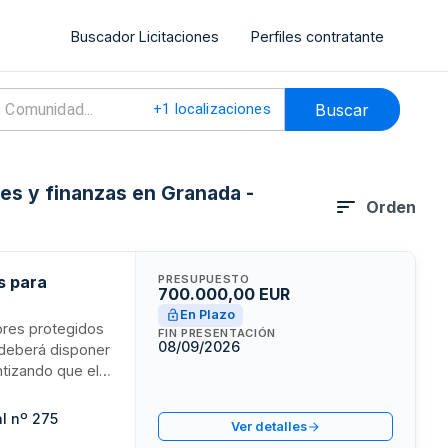
Buscador Licitaciones
Perfiles contratante
Buscar
+
1
localizaciones
es y finanzas en Granada -
Orden
s para
PRESUPUESTO
700.000,00 EUR
En Plazo
dores protegidos
FIN PRESENTACIÓN
08/09/2026
 deberá disponer
ntizando que el
n y formación en
e en mano, siendo
l nº 275
Ver detalles
os y materiales