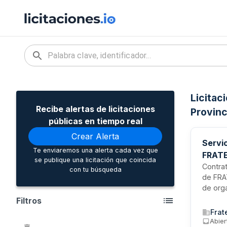
Licitac
Recibe alertas de licitaciones
Provinc
públicas en tiempo real
Crear Alerta
Servi
Te enviaremos una alerta cada vez que
FRAT
se publique una licitación que coincida
Contrat
con tu búsqueda
de FRA
de orga
persona
Filtros
conducc
Frat
respons
Abier