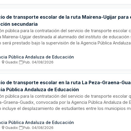
rios.
io de transporte escolar de la ruta Mairena-Ugijar para e
ción secundaria
ión pública para la contratación del servicio de transporte escolar
ta Mairena-Ugijar destinada al alumnado del instituto de educación 
o será prestado bajo la supervisión de la Agencia Pública Andaluz
citación tiene por objeto garantizar el desplazamiento seguro y efi
o entre los municipios indicados y las instalaciones educativas, 
cia Pública Andaluza de Educación
uidad de la prestación mediante un operador profesional especiali
s
·
Guadix
·
Pub.
04/08/2026
rte de estudiantes.
cio de transporte escolar en la ruta La Peza-Graena-Gua
ia Pública Andaluza de Educación
ión pública para la contratación del servicio de transporte escolar 
a-Graena-Guadix, convocada por la Agencia Pública Andaluza de E
io incluye el desplazamiento de estudiantes entre los municipios
entros educativos, garantizando seguridad, puntualidad y regulari
os. La prestación se destina a facilitar el acceso a la educación 
cia Pública Andaluza de Educación
tes en zonas rurales o periféricas. El contrato tiene un presupue
s
·
Guadix
·
Pub.
04/08/2026