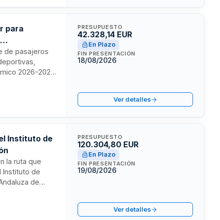
r para
PRESUPUESTO
42.328,14 EUR
-
En Plazo
rte de pasajeros
FIN PRESENTACIÓN
18/08/2026
deportivas,
émico 2026-2027.
ntice el
y comedores
Ver detalles
ación asciende a
ficado.
l Instituto de
PRESUPUESTO
120.304,80 EUR
ión
En Plazo
n la ruta que
FIN PRESENTACIÓN
19/08/2026
 Instituto de
 Andaluza de
ía. Se trata de
ntizar la
Ver detalles
rales de la