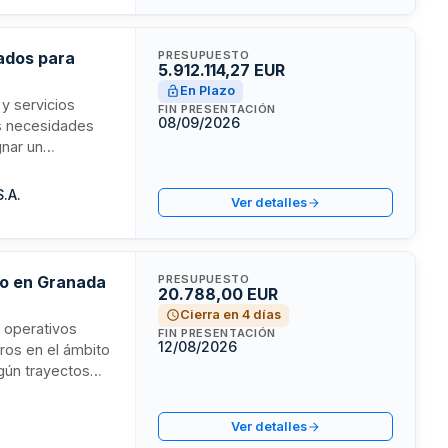
ados para
PRESUPUESTO
5.912.114,27 EUR
En Plazo
y servicios
FIN PRESENTACIÓN
08/09/2026
us necesidades
gnar un
erida y
visar la
.A.
Ver detalles
vo en Granada
PRESUPUESTO
20.788,00 EUR
Cierra en 4 días
s operativos
FIN PRESENTACIÓN
12/08/2026
eros en el ámbito
gún trayectos
con una duración
Ver detalles