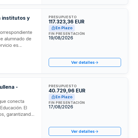
 institutos y
PRESUPUESTO
117.323,36 EUR
En Plazo
 correspondiente
FIN PRESENTACIÓN
19/08/2026
 de alumnado de
rvicio es
uesto de
cación de
Ver detalles
gurar la
a.
ullena -
PRESUPUESTO
40.729,96 EUR
En Plazo
 que conecta
FIN PRESENTACIÓN
17/08/2026
Educación. El
os, garantizando
acilitar la
so a la
Ver detalles