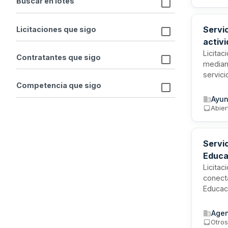
Buscar en lotes
cincue
Servi
Licitaciones que sigo
activ
Ayunt
Licitac
Contratantes que sigo
median
servic
El Ayu
Competencia que sigo
despla
Ayun
escolar
Abier
42.328,
Servic
Educa
Licitac
conecta
Educaci
Educac
un cont
Agen
movilid
Otro