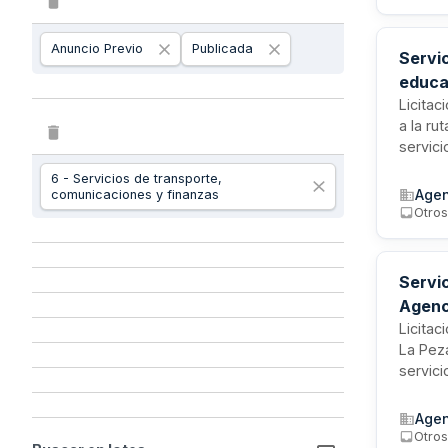
necesa
Anuncio Previo
Publicada
Servic
educa
Licitac
a la ru
servici
Esta li
6 - Servicios de transporte,
alumnad
Agen
comunicaciones y finanzas
contin
Otro
transpo
Servi
Agenc
Licitac
La Pez
servic
hacia c
trayect
Agen
residen
Otro