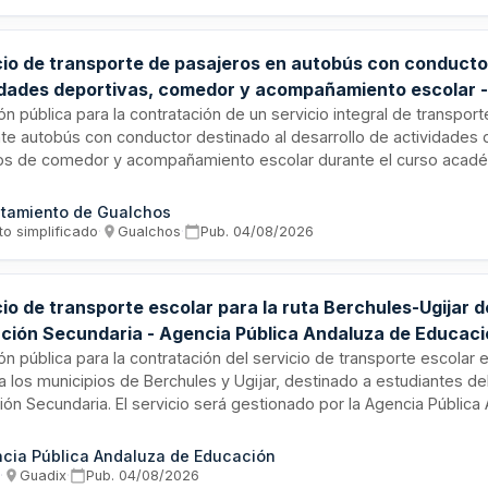
nta y dos mil euros aproximadamente.
cio de transporte de pasajeros en autobús con conducto
idades deportivas, comedor y acompañamiento escolar 
amiento de Gualchos
ión pública para la contratación de un servicio integral de transpo
te autobús con conductor destinado al desarrollo de actividades 
ios de comedor y acompañamiento escolar durante el curso acad
ntamiento de Gualchos requiere una solución de movilidad que gara
zamiento seguro de estudiantes hacia instalaciones deportivas 
tamiento de Gualchos
es, con personal profesional cualificado. El importe de la adjudic
to simplificado
·
Gualchos
·
Pub.
04/08/2026
14 euros, cubriendo la operación durante el período lectivo especi
io de transporte escolar para la ruta Berchules-Ugijar de
ción Secundaria - Agencia Pública Andaluza de Educac
ión pública para la contratación del servicio de transporte escolar e
 los municipios de Berchules y Ugijar, destinado a estudiantes del
ón Secundaria. El servicio será gestionado por la Agencia Pública
ión, organismo responsable de la educación secundaria en Andaluc
rato de transporte de pasajeros con carácter recurrente para gara
cia Pública Andaluza de Educación
ad y acceso a la educación de estudiantes residentes en zonas ru
s
·
Guadix
·
Pub.
04/08/2026