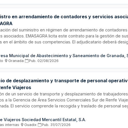
istro en arrendamiento de contadores y servicios asoci
AGRA
tación del suministro en régimen de arrendamiento de contadores 
os asociados. EMASAGRA licita este contrato para la gestión de s
s en el ámbito de sus competencias. El adjudicatario deberá desi
able técnico con titulación universitaria, experiencia mínima requ
ción laboral con la empresa, encargado de dirigir, coordinar y super
esa Municipal de Abastecimiento y Saneamiento de Granada, S
ión integral del servicio.
to
·
Granada
·
Pub.
02/08/2026
cio de desplazamiento y transporte de personal operati
Renfe Viajeros
ión de un servicio de transporte y desplazamiento de trabajadore
os a la Gerencia de Área Servicios Comerciales Sur de Renfe Viaj
nada. El servicio comprende la recogida y traslado de personal se
os y otras necesidades del servicio ferroviario que se requieran, 
a de doce meses a partir de octubre de dos mil veintiséis.
e Viajeros Sociedad Mercantil Estatal, S.A.
as internas
·
Guadix
·
Pub.
31/07/2026