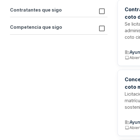
Contr
Contratantes que sigo
coto 
Se lici
Competencia que sigo
adminis
coto ci
bienes 
mínima 
Ayun
vigor o
Abier
Conce
coto 
Licitac
matrícu
sosteni
activid
Se regi
Ayun
de Cast
Abier