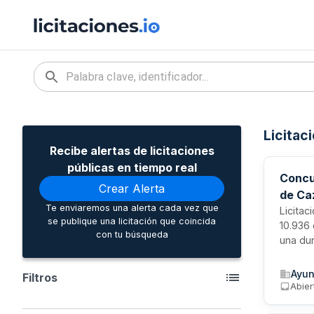
Licitac
Recibe alertas de licitaciones
públicas en tiempo real
Concu
Crear Alerta
de Ca
Te enviaremos una alerta cada vez que
Licita
se publique una licitación que coincida
10.936 
con tu búsqueda
una dur
varios 
sosten
Ayun
Filtros
realiza
Abier
materi