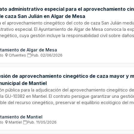
ato administrativo especial para el aprovechamiento cin
de caza San Julián en Algar de Mesa
ta el aprovechamiento cinegético del coto de caza San Julián medi
trativo especial. El Ayuntamiento de Algar de Mesa convoca la ex
negético, cuya gestión incluye la responsabilidad civil sobre daño
derivados de la actividad de caza. El adjudicatario debe acreditar
de tres años en explotación de cotos similares y disponer de lic
tamiento de Algar de Mesa
 tener fines cinegéticos entre sus objetivos empresariales.
to
·
Cifuentes
·
Pub.
02/06/2026
sión de aprovechamiento cinegético de caza mayor y m
municipal de Mantiel
ión pública para la adjudicación del aprovechamiento cinegético de
la GU-10382 en Mantiel. El contrato persigue garantizar una gesti
ble del recurso cinegético, preservar el equilibrio ecológico del mo
ad de caza en el término municipal y obtener ingresos para la Haci
rá por la Ley de Contratos del Sector Público y la normativa auto
tamiento de Mantiel
illa-La Mancha.
to
·
Mantiel
·
Pub.
11/05/2026