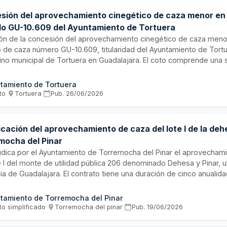
sión del aprovechamiento cinegético de caza menor en 
do GU-10.609 del Ayuntamiento de Tortuera
ción de la concesión del aprovechamiento cinegético de caza meno
o de caza número GU-10.609, titularidad del Ayuntamiento de Tort
ino municipal de Tortuera en Guadalajara. El coto comprende una s
2,17 hectáreas integradas por terrenos municipales y de particula
cación se realizará mediante procedimiento abierto en subasta púb
tamiento de Tortuera
erio de mejor precio ofertado, por un período de cinco temporadas
to
·
Tortuera
·
Pub.
26/06/2026
me al Plan de Ordenación Cinegética vigente.
cación del aprovechamiento de caza del lote I de la deh
mocha del Pinar
udica por el Ayuntamiento de Torremocha del Pinar el aprovechami
e I del monte de utilidad pública 206 denominado Dehesa y Pinar, u
ia de Guadalajara. El contrato tiene una duración de cinco anualid
za mediante licitación pública en la que pueden participar persona
as con capacidad de obrar y solvencia acreditada. El adjudicatario
tamiento de Torremocha del Pinar
ión del aprovechamiento de caza conforme a lo establecido en los
to simplificado
·
Torremocha del pinar
·
Pub.
19/06/2026
os y el plan técnico de caza aprobado por la administración compe