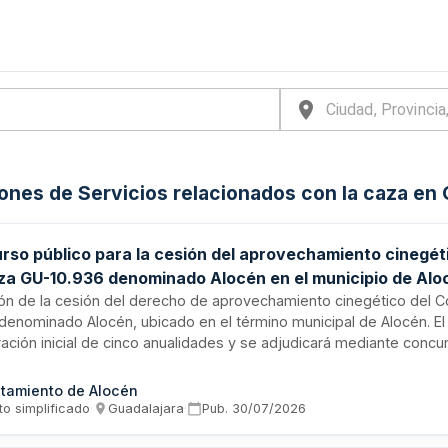
iones de Servicios relacionados con la caza en 
rso público para la cesión del aprovechamiento cinegét
za GU-10.936 denominado Alocén en el municipio de Alo
ción de la cesión del derecho de aprovechamiento cinegético del 
denominado Alocén, ubicado en el término municipal de Alocén. El 
ación inicial de cinco anualidades y se adjudicará mediante concu
criterios de valoración que incluyen oferta económica y propuesta
ible, responsable y socialmente comprometida con el municipio. L
tamiento de Alocén
rá conforme al Plan de Ordenación Cinegética vigente y la normati
to simplificado
·
Guadalajara
·
Pub.
30/07/2026
a de caza, medio ambiente y seguridad.