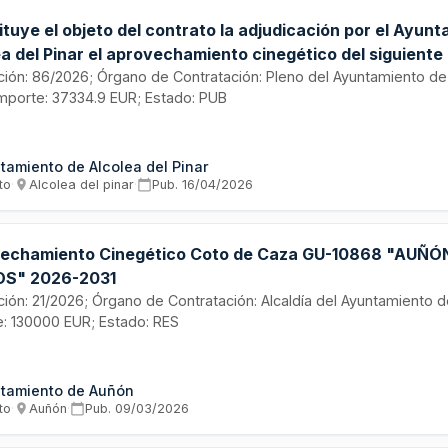
tuye el objeto del contrato la adjudicación por el Ayun
a del Pinar el aprovechamiento cinegético del siguiente
Catálogo de Montes de Utilidad Pública con el n.º GU 102
tación: 86/2026; Órgano de Contratación: Pleno del Ayuntamiento de
Importe: 37334.9 EUR; Estado: PUB
tamiento de Alcolea del Pinar
to
·
Alcolea del pinar
·
Pub.
16/04/2026
echamiento Cinegético Coto de Caza GU-10868 "AUÑ
S" 2026-2031
tación: 21/2026; Órgano de Contratación: Alcaldía del Ayuntamiento 
e: 130000 EUR; Estado: RES
tamiento de Auñón
to
·
Auñón
·
Pub.
09/03/2026