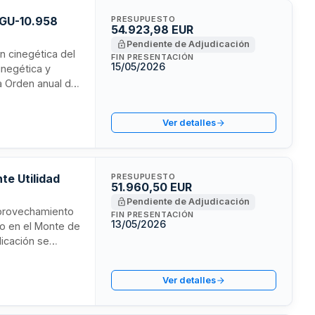
 GU-10.958
PRESUPUESTO
54.923,98 EUR
Pendiente de Adjudicación
ón cinegética del
FIN PRESENTACIÓN
15/05/2026
inegética y
la Orden anual de
ión y
de Ordenación
Ver detalles
te Utilidad
PRESUPUESTO
51.960,50 EUR
Pendiente de Adjudicación
aprovechamiento
FIN PRESENTACIÓN
13/05/2026
do en el Monte de
dicación se
elección el mejor
personas físicas
Ver detalles
y solvencia.