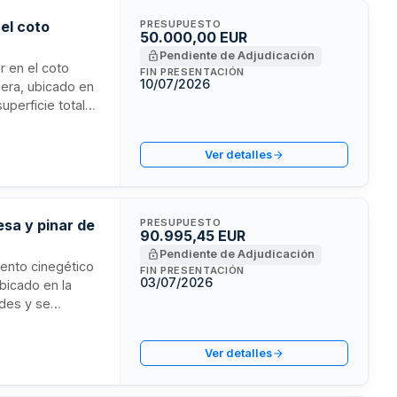
el coto
PRESUPUESTO
50.000,00 EUR
Pendiente de Adjudicación
r en el coto
FIN PRESENTACIÓN
10/07/2026
uera, ubicado en
uperficie total
res. La
lica, atendiendo
Ver detalles
 cinegéticas
esa y pinar de
PRESUPUESTO
90.995,45 EUR
Pendiente de Adjudicación
ento cinegético
FIN PRESENTACIÓN
03/07/2026
bicado en la
ades y se
s naturales o
 asume la
Ver detalles
 pliegos
tente.