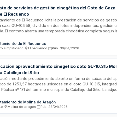
ato de servicios de gestión cinegética del Coto de Caza
de El Recuenco
tamiento de El Recuenco licita la prestación de servicios de gesti
 caza GU-10.958, dividido en dos lotes independientes: gestión c
cia. El contrato abarca una temporada cinegética completa según 
con posibilidad de una prórroga. Los servicios incluyen la ordenac
chamiento sostenible de especies cinegéticas conforme al Plan 
tamiento de El Recuenco
tica aprobado.
to simplificado
·
El recuenco
·
Pub.
30/04/2026
icación aprovechamiento cinegético coto GU-10.315 Mon
a Cubillejo del Sitio
tación mediante procedimiento abierto en forma de subasta del 
ico de 1.253,57 hectáreas ubicadas en el coto GU-10.315, integra
d Pública nº 131 del término municipal de Cubillejo del Sitio. La adju
 por un período de cinco temporadas, siendo el criterio único de s
al alza sobre el presupuesto base de licitación. Pueden participar 
tamiento de Molina de Aragón
icas españolas o extranjeras que cumplan requisitos de capacidad 
to
·
Molina de aragón
·
Pub.
28/04/2026