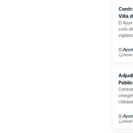
Contr
Villa 
El Ayun
coto de
vigilan
vedas, 
aprove
Ayun
Cinegé
Abier
Adjud
Públic
Contra
cinegét
Utilida
realiza
precio 
Ayun
o juríd
Abier