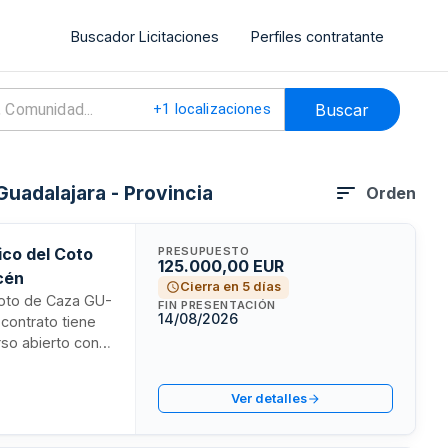
Buscador Licitaciones
Perfiles contratante
Buscar
+
1
localizaciones
Guadalajara - Provincia
Orden
ico del Coto
PRESUPUESTO
125.000,00 EUR
cén
Cierra en 5 días
Coto de Caza GU-
FIN PRESENTACIÓN
14/08/2026
contrato tiene
rso abierto con
s de gestión
a ejecución se
Ver detalles
va aplicable en