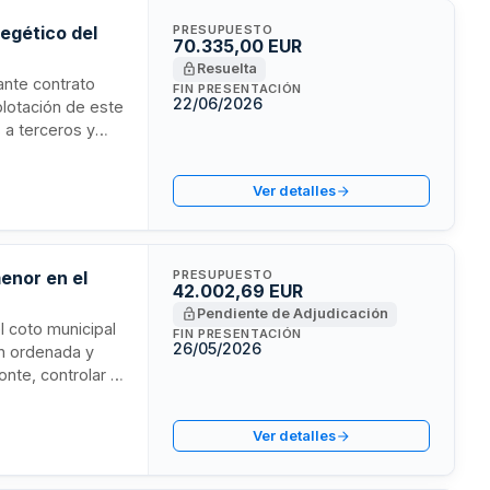
egético del
PRESUPUESTO
70.335,00 EUR
Resuelta
ante contrato
FIN PRESENTACIÓN
22/06/2026
plotación de este
s a terceros y
 experiencia
encia de caza en
Ver detalles
enor en el
PRESUPUESTO
42.002,69 EUR
Pendiente de Adjudicación
l coto municipal
FIN PRESENTACIÓN
26/05/2026
ón ordenada y
nte, controlar la
enda municipal.
nómica de caza
Ver detalles