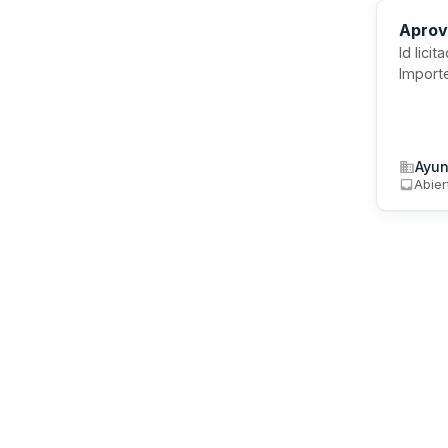
Aprov
Id lici
Import
Ayun
Abier