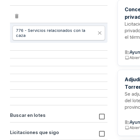
Conce
priva
Licita
privad
776 - Servicios relacionados con la
caza
el térm
de 6.44
adjudi
Ayun
al crit
Abier
confor
Adjudi
Torre
Se adj
del lot
provinc
formali
Buscar en lotes
jurídic
Ayun
ejecuc
Abier
Licitaciones que sigo
técnic