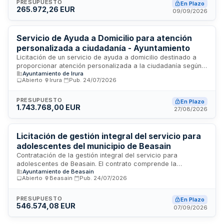
pliego de condiciones, dentro de los términos y duración
PRESUPUESTO
En Plazo
265.972,26 EUR
especificados en el contrato.
09/09/2026
Servicio de Ayuda a Domicilio para atención
personalizada a ciudadanía - Ayuntamiento
Licitación de un servicio de ayuda a domicilio destinado a
proporcionar atención personalizada a la ciudadanía según
Ayuntamiento de Irura
las necesidades que determine el Ayuntamiento. El servicio
Abierto
·
Irura
·
Pub.
24/07/2026
incluye prestaciones adaptadas a cada usuario,
garantizando atención en la lengua oficial elegida. Se
requiere que la entidad adjudicataria cumpla los requisitos
PRESUPUESTO
En Plazo
1.743.768,00 EUR
especificados en la Disposición Adicional 48ª de la Ley
27/08/2026
9/2017 de Contratos del Sector Público, demostrando misión
de servicio público, reinversión de beneficios y participación
activa de trabajadores o usuarios en su gestión.
Licitación de gestión integral del servicio para
adolescentes del municipio de Beasain
Contratación de la gestión integral del servicio para
adolescentes de Beasain. El contrato comprende la
Ayuntamiento de Beasain
prestación de servicios dirigidos a la población adolescente
Abierto
·
Beasain
·
Pub.
24/07/2026
del municipio, requiriendo la coordinación de múltiples
prestaciones que justifican su no fraccionamiento en lotes.
La duración inicial es de dos años, prorrogables por
PRESUPUESTO
En Plazo
546.574,08 EUR
períodos anuales adicionales, con posibilidad de dos
07/09/2026
prórrogas máximo.