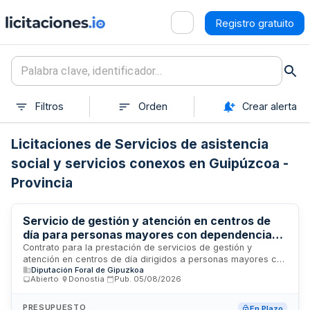
Registro gratuito
Filtros
Orden
Crear alerta
Licitaciones de Servicios de asistencia
social y servicios conexos en Guipúzcoa -
Provincia
Servicio de gestión y atención en centros de
día para personas mayores con dependencia
en Gipuzkoa
Contrato para la prestación de servicios de gestión y
atención en centros de día dirigidos a personas mayores con
Diputación Foral de Gipuzkoa
dependencia en la provincia de Gipuzkoa. El servicio se
Abierto
·
Donostia
·
Pub.
05/08/2026
ejecutará conforme a las prescripciones técnicas
establecidas, garantizando la estabilidad del equipo de
trabajo y el cumplimiento de normativas de prevención de
PRESUPUESTO
En Plazo