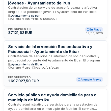
jóvenes - Ayuntamiento de Irun
Contratación de un servicio de asesoría sexual y afectiva
dirigido a la población joven. El Ayuntamiento de Irun licita
Ayuntamiento de Irun
este servicio para proporcionar orientación y apoyo en
Abierto
·
Irun
·
Pub.
04/08/2026
materia de sexualidad y relaciones afectivas. El contrato
incluye la prestación del servicio con personal técnico
especializado, coordinación de actividades, elaboración de
PRESUPUESTO
En Plazo
87.121,62 EUR
informes mensuales y memoria anual. El servicio se
19/08/2026
desarrollará íntegramente en euskera en la comunicación
con usuarios, pudiendo ofrecerse en castellano previa
solicitud expresa de centros e instituciones participantes.
Servicio de Intervención Socioeducativa y
Psicosocial - Ayuntamiento de Eibar
Contratación de servicios de intervención socioeducativa y
psicosocial por parte del Ayuntamiento de Eibar. El programa
Ayuntamiento de Eibar
desarrollará acciones dirigidas a mejorar la inclusión social,
Abierto
·
Eibar
·
Pub.
02/08/2026
el bienestar emocional y el desarrollo educativo de la
población. Los servicios incluyen evaluación diagnóstica,
diseño e implementación de intervenciones personalizadas,
PRESUPUESTO
Anuncio Previo
1.697.927,50 EUR
seguimiento y acompañamiento de usuarios, así como
coordinación con recursos comunitarios. Se ejecutará en el
municipio de Eibar y beneficiará a ciudadanos en situación
de vulnerabilidad social o con necesidades psicosociales
Servicio público de ayuda domiciliaria para el
específicas.
municipio de Mutriku
Contrato administrativo de servicios para la prestación de
ayuda domiciliaria en el municipio de Mutriku. El servicio