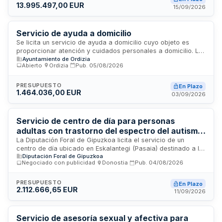
13.995.497,00 EUR
riesgos laborales. La administración contratante
15/09/2026
proporcionará espacios diferenciados en sus dependencias
para la prestación del servicio, siendo obligación de la
empresa contratista coordinar adecuadamente con la
Servicio de ayuda a domicilio
entidad para mantener el buen funcionamiento del mismo.
Se licita un servicio de ayuda a domicilio cuyo objeto es
proporcionar atención y cuidados personales a domicilio. La
Ayuntamiento de Ordizia
licitadora debe acreditar experiencia previa mediante la
Abierto
·
Ordizia
·
Pub.
05/08/2026
ejecución de al menos un contrato de igual o similar
naturaleza en los tres últimos años, con un presupuesto
mínimo equivalente al setenta por ciento del valor medio
PRESUPUESTO
En Plazo
1.464.036,00 EUR
anual del contrato. La empresa adjudicataria deberá
03/09/2026
adscribir los recursos personales y materiales especificados
en el pliego de prescripciones técnicas y cumplir con los
criterios de evaluación relativos a gestión de trabajadores,
Servicio de centro de día para personas
coordinación con servicios sociales, control y evaluación del
adultas con trastorno del espectro del autismo
servicio.
en Pasaia - Diputación Foral de Gipuzkoa
La Diputación Foral de Gipuzkoa licita el servicio de un
centro de día ubicado en Eskalantegi (Pasaia) destinado a la
Diputación Foral de Gipuzkoa
atención integral de personas adultas con trastorno del
Negociado con publicidad
·
Donostia
·
Pub.
04/08/2026
espectro del autismo. El servicio forma parte del catálogo de
prestaciones del Sistema Vasco de Servicios Sociales y
contempla actuaciones de apoyo directo, seguimiento
PRESUPUESTO
En Plazo
2.112.666,65 EUR
personalizado, comunicación con familias, atención a
11/09/2026
conductas desafiantes, estructuración de entornos y
formación continua del personal especializado en TEA.
Servicio de asesoría sexual y afectiva para