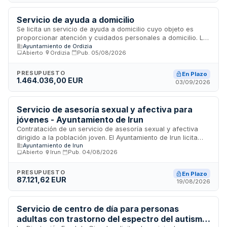
geográficos que permitirán a entidades especializadas en
atención a personas dependientes participar en la licitación
según su capacidad operativa.
Servicio de ayuda a domicilio
Se licita un servicio de ayuda a domicilio cuyo objeto es
proporcionar atención y cuidados personales a domicilio. La
Ayuntamiento de Ordizia
licitadora debe acreditar experiencia previa mediante la
Abierto
·
Ordizia
·
Pub.
05/08/2026
ejecución de al menos un contrato de igual o similar
naturaleza en los tres últimos años, con un presupuesto
mínimo equivalente al setenta por ciento del valor medio
PRESUPUESTO
En Plazo
1.464.036,00 EUR
anual del contrato. La empresa adjudicataria deberá
03/09/2026
adscribir los recursos personales y materiales especificados
en el pliego de prescripciones técnicas y cumplir con los
criterios de evaluación relativos a gestión de trabajadores,
Servicio de asesoría sexual y afectiva para
coordinación con servicios sociales, control y evaluación del
jóvenes - Ayuntamiento de Irun
servicio.
Contratación de un servicio de asesoría sexual y afectiva
dirigido a la población joven. El Ayuntamiento de Irun licita
Ayuntamiento de Irun
este servicio para proporcionar orientación y apoyo en
Abierto
·
Irun
·
Pub.
04/08/2026
materia de sexualidad y relaciones afectivas. El contrato
incluye la prestación del servicio con personal técnico
especializado, coordinación de actividades, elaboración de
PRESUPUESTO
En Plazo
87.121,62 EUR
informes mensuales y memoria anual. El servicio se
19/08/2026
desarrollará íntegramente en euskera en la comunicación
con usuarios, pudiendo ofrecerse en castellano previa
solicitud expresa de centros e instituciones participantes.
Servicio de centro de día para personas
adultas con trastorno del espectro del autismo