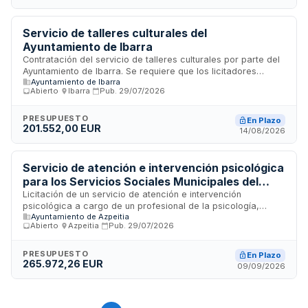
artísticas para toda la población considerando grupos de
edad, niveles de destreza y diversidad funcional.
Servicio de talleres culturales del
Ayuntamiento de Ibarra
Contratación del servicio de talleres culturales por parte del
Ayuntamiento de Ibarra. Se requiere que los licitadores
Ayuntamiento de Ibarra
demuestren solvencia económica, técnica y profesional
Abierto
·
Ibarra
·
Pub.
29/07/2026
mediante presentación de cuentas anuales de los últimos
tres ejercicios y relación de trabajos similares realizados. El
personal debe acreditar nivel de euskera C1. Se exige
PRESUPUESTO
En Plazo
201.552,00 EUR
garantía definitiva equivalente al cinco por ciento del precio
14/08/2026
de adjudicación del servicio del curso dos mil veintiséis a
dos mil veintisiete, sin incluir impuesto sobre el valor añadido.
Servicio de atención e intervención psicológica
para los Servicios Sociales Municipales del
Ayuntamiento de Azpeitia
Licitación de un servicio de atención e intervención
psicológica a cargo de un profesional de la psicología,
Ayuntamiento de Azpeitia
integrado en los Servicios Sociales Municipales del
Abierto
·
Azpeitia
·
Pub.
29/07/2026
Ayuntamiento de Azpeitia. El servicio se desarrollará
conforme a las prescripciones técnicas establecidas en el
pliego de condiciones, dentro de los términos y duración
PRESUPUESTO
En Plazo
265.972,26 EUR
especificados en el contrato.
09/09/2026