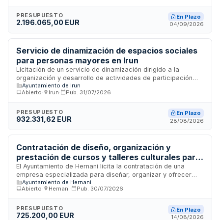
su domicilio. La ejecución del contrato mantiene la titularidad
y competencias municipales en materia de servicios
PRESUPUESTO
En Plazo
2.196.065,00 EUR
sociales, siendo el Ayuntamiento de Mutriku quien ejerce la
04/09/2026
dirección, supervisión y control. La adjudicación se realizará
conforme a criterios de mejor relación calidad-precio,
garantizando la continuidad, accesibilidad y calidad del
Servicio de dinamización de espacios sociales
servicio.
para personas mayores en Irun
Licitación de un servicio de dinamización dirigido a la
organización y desarrollo de actividades de participación
Ayuntamiento de Irun
activa de las personas mayores que acuden a los espacios
Abierto
·
Irun
·
Pub.
31/07/2026
sociales en Irun. El Ayuntamiento de Irun licita este contrato
administrativo de servicios mediante procedimiento abierto
sujeto a regulación armonizada, con tramitación ordinaria y
PRESUPUESTO
En Plazo
932.331,62 EUR
licitación electrónica.
28/08/2026
Contratación de diseño, organización y
prestación de cursos y talleres culturales para
la Casa de Cultura Biteri y barrios de Hernani
El Ayuntamiento de Hernani licita la contratación de una
empresa especializada para diseñar, organizar y ofrecer
Ayuntamiento de Hernani
cursos y talleres culturales de diversas disciplinas artísticas
Abierto
·
Hernani
·
Pub.
30/07/2026
en la Casa de Cultura Biteri, así como talleres infantiles en
los barrios del municipio. El servicio integral busca promover
el disfrute cultural y desarrollo creativo de la ciudadanía,
PRESUPUESTO
En Plazo
725.200,00 EUR
garantizando la accesibilidad a diferentes disciplinas
14/08/2026