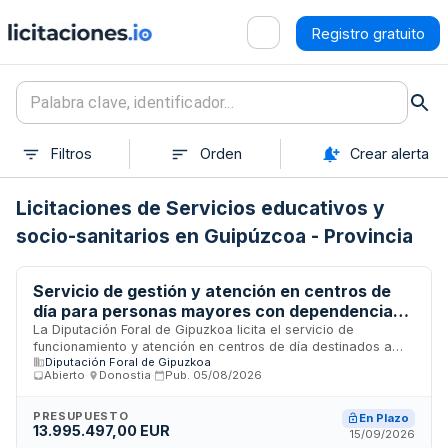
Registro gratuito
Filtros
Orden
Crear alerta
Licitaciones de Servicios educativos y
socio-sanitarios en Guipúzcoa - Provincia
Servicio de gestión y atención en centros de
día para personas mayores con dependencia
en Gipuzkoa
La Diputación Foral de Gipuzkoa licita el servicio de
funcionamiento y atención en centros de día destinados a
Diputación Foral de Gipuzkoa
personas mayores en situación de dependencia ubicados en
Abierto
·
Donostia
·
Pub.
05/08/2026
diez municipios del territorio histórico. El contrato incluye la
prestación de servicios de atención integral, actividades
terapéuticas, transporte diario desde domicilios y gestión
PRESUPUESTO
En Plazo
13.995.497,00 EUR
administrativa de los centros, distribuido en tres lotes
15/09/2026