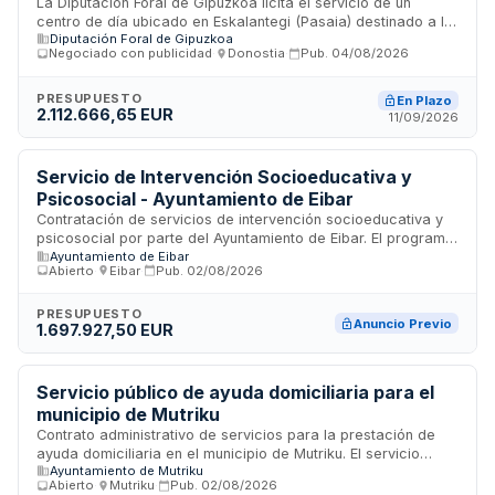
en Pasaia - Diputación Foral de Gipuzkoa
La Diputación Foral de Gipuzkoa licita el servicio de un
centro de día ubicado en Eskalantegi (Pasaia) destinado a la
Diputación Foral de Gipuzkoa
atención integral de personas adultas con trastorno del
Negociado con publicidad
·
Donostia
·
Pub.
04/08/2026
espectro del autismo. El servicio forma parte del catálogo de
prestaciones del Sistema Vasco de Servicios Sociales y
contempla actuaciones de apoyo directo, seguimiento
PRESUPUESTO
En Plazo
2.112.666,65 EUR
personalizado, comunicación con familias, atención a
11/09/2026
conductas desafiantes, estructuración de entornos y
formación continua del personal especializado en TEA.
Servicio de Intervención Socioeducativa y
Psicosocial - Ayuntamiento de Eibar
Contratación de servicios de intervención socioeducativa y
psicosocial por parte del Ayuntamiento de Eibar. El programa
Ayuntamiento de Eibar
desarrollará acciones dirigidas a mejorar la inclusión social,
Abierto
·
Eibar
·
Pub.
02/08/2026
el bienestar emocional y el desarrollo educativo de la
población. Los servicios incluyen evaluación diagnóstica,
diseño e implementación de intervenciones personalizadas,
PRESUPUESTO
Anuncio Previo
1.697.927,50 EUR
seguimiento y acompañamiento de usuarios, así como
coordinación con recursos comunitarios. Se ejecutará en el
municipio de Eibar y beneficiará a ciudadanos en situación
de vulnerabilidad social o con necesidades psicosociales
Servicio público de ayuda domiciliaria para el
específicas.
municipio de Mutriku
Contrato administrativo de servicios para la prestación de
ayuda domiciliaria en el municipio de Mutriku. El servicio
Ayuntamiento de Mutriku
incluye atención personal, servicio doméstico y atención
Abierto
·
Mutriku
·
Pub.
02/08/2026
mixta dirigido a personas usuarias que requieren apoyo en