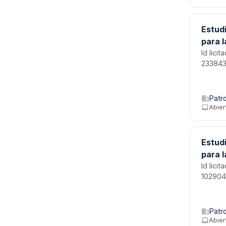
Estudi
para l
Id lici
233843
Patr
Abier
Estudi
para l
Id lici
102904
Patr
Abier