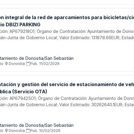
aria alineado con los principios municipales.
n integral de la red de aparcamientos para bicicletas/ci
cio DBIZI PARKING
tación: AP679218O1; Órgano de Contratación: Ayuntamiento de Dono
ián-Junta de Gobierno Local; Valor Estimado: 131878.66EUR; Estad
tamiento de Donostia/San Sebastián
to
·
Donostia
·
Pub.
11/02/2026
tación y gestión del servicio de estacionamiento de veh
blica (Servicio OTA)
tación: AP679425O1; Órgano de Contratación: Ayuntamiento de Don
ián-Junta de Gobierno Local; Valor Estimado: 30262640.1EUR; Est
tamiento de Donostia/San Sebastián
to
·
Donostia
·
Pub.
10/02/2026