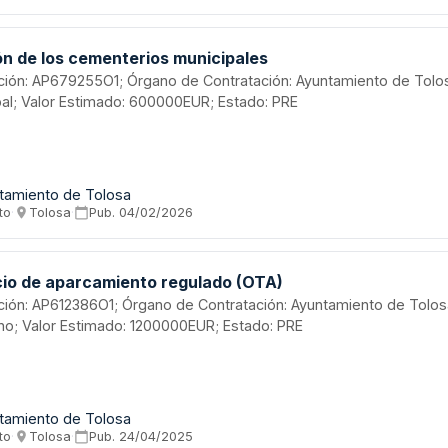
ón de los cementerios municipales
tación: AP679255O1; Órgano de Contratación: Ayuntamiento de Tol
pal; Valor Estimado: 600000EUR; Estado: PRE
tamiento de Tolosa
to
·
Tolosa
·
Pub.
04/02/2026
cio de aparcamiento regulado (OTA)
tación: AP612386O1; Órgano de Contratación: Ayuntamiento de Tol
no; Valor Estimado: 1200000EUR; Estado: PRE
tamiento de Tolosa
to
·
Tolosa
·
Pub.
24/04/2025