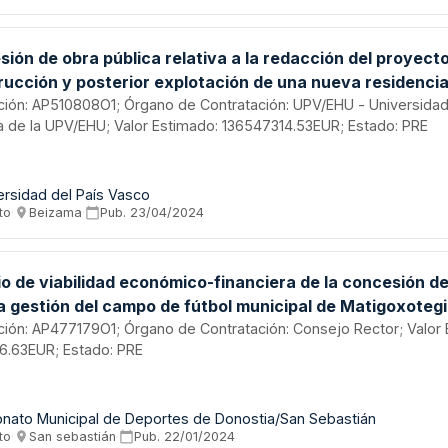
ión de obra pública relativa a la redacción del proyecto
rucción y posterior explotación de una nueva residencia
 Campus de Gipuzkoa de la UPV/EHU.
tación: AP510808O1; Órgano de Contratación: UPV/EHU - Universida
a de la UPV/EHU; Valor Estimado: 136547314.53EUR; Estado: PRE
ersidad del País Vasco
to
·
Beizama
·
Pub.
23/04/2024
o de viabilidad económico-financiera de la concesión de
la gestión del campo de fútbol municipal de Matigoxotegi
tación: AP477179O1; Órgano de Contratación: Consejo Rector; Valor
6.63EUR; Estado: PRE
onato Municipal de Deportes de Donostia/San Sebastián
to
·
San sebastián
·
Pub.
22/01/2024