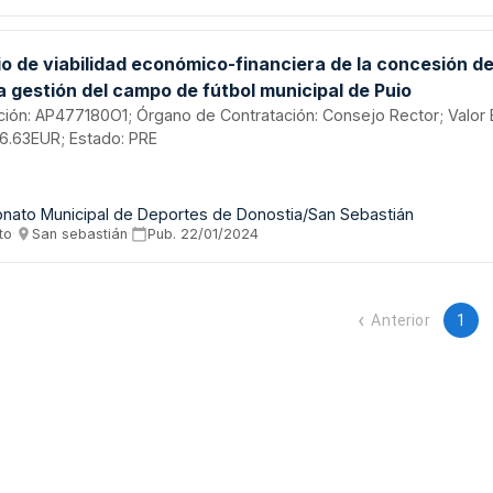
o de viabilidad económico-financiera de la concesión de
a gestión del campo de fútbol municipal de Puio
tación: AP477180O1; Órgano de Contratación: Consejo Rector; Valor
6.63EUR; Estado: PRE
onato Municipal de Deportes de Donostia/San Sebastián
to
·
San sebastián
·
Pub.
22/01/2024
Anterior
1