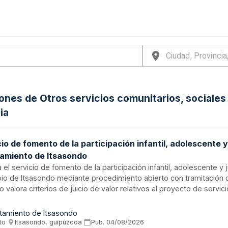
iones de Otros servicios comunitarios, sociale
ia
io de fomento de la participación infantil, adolescente y 
amiento de Itsasondo
ta el servicio de fomento de la participación infantil, adolescente y j
io de Itsasondo mediante procedimiento abierto con tramitación or
o valora criterios de juicio de valor relativos al proyecto de servici
ón del personal y propuesta económica. El adjudicatario debe asu
pción de medios materiales y humanos, cumplir condiciones espec
tamiento de Itsasondo
ón y constituir garantía definitiva. Se establece un marco de parti
to
·
Itsasondo, guipúzcoa
·
Pub.
04/08/2026