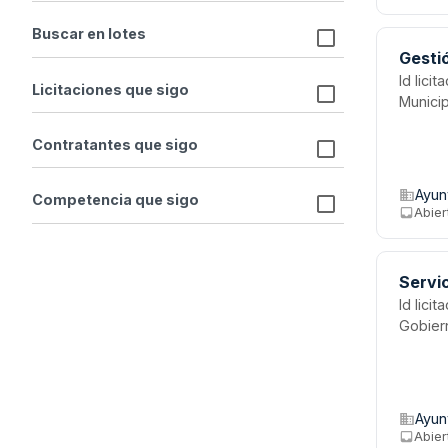
Buscar en lotes
Gesti
Id lici
Licitaciones que sigo
Munici
Contratantes que sigo
Ayun
Competencia que sigo
Abier
Servi
Id lici
Gobier
Ayun
Abier