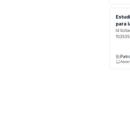
Estudi
para l
Id lici
103535
Patr
Abier