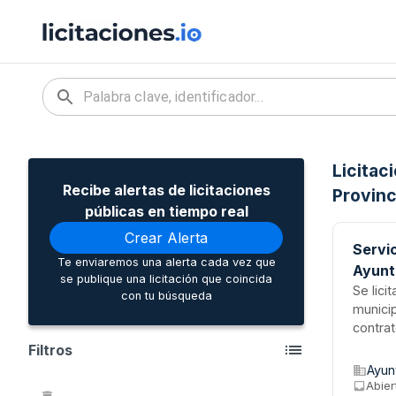
Licitac
Recibe alertas de licitaciones
Provinc
públicas en tiempo real
Crear Alerta
Servic
Te enviaremos una alerta cada vez que
Ayunt
se publique una licitación que coincida
Se lici
con tu búsqueda
municip
contrat
formaci
Filtros
adscri
Ayun
ejecuci
Abier