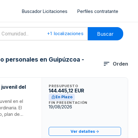
Buscador Licitaciones
Perfiles contratante
Buscar
+
1
localizaciones
s o personales en Guipúzcoa -
Orden
juvenil del
PRESUPUESTO
144.445,12 EUR
En Plazo
uvenil en el
FIN PRESENTACIÓN
19/08/2026
dinaria. El
o, plan de
mir la
iales de
Ver detalles
cipación