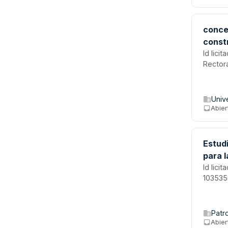
conces
const
en el
Id lici
Rector
Univ
Abier
Estudi
para 
Id lici
103535
Patr
Abier