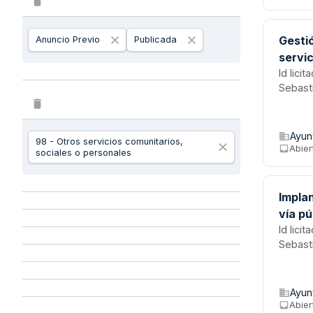
comunit
Gestió
Anuncio Previo
Publicada
servi
Id lici
Sebast
Ayun
98 - Otros servicios comunitarios,
Abier
sociales o personales
Implan
vía pú
Id lici
Sebast
Ayun
Abier