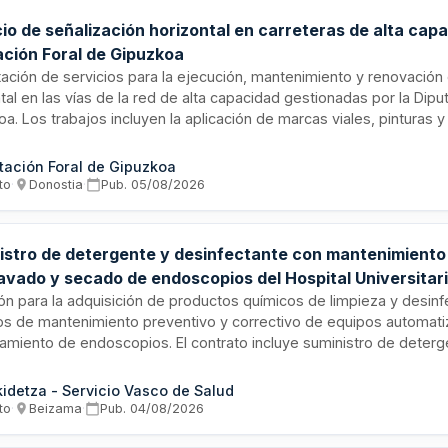
io de señalización horizontal en carreteras de alta capa
ación Foral de Gipuzkoa
ación de servicios para la ejecución, mantenimiento y renovación
tal en las vías de la red de alta capacidad gestionadas por la Dipu
a. Los trabajos incluyen la aplicación de marcas viales, pinturas 
antes en carreteras forales. El servicio abarca el territorio de Gipu
lar relevancia en Donostia. Esta licitación pública busca garantizar l
tación Foral de Gipuzkoa
bilidad adecuada de la señalización en las infraestructuras viarias pr
to
·
Donostia
·
Pub.
05/08/2026
istro de detergente y desinfectante con mantenimiento
lavado y secado de endoscopios del Hospital Universitar
ión para la adquisición de productos químicos de limpieza y desinf
ios de mantenimiento preventivo y correctivo de equipos automat
amiento de endoscopios. El contrato incluye suministro de deterg
ectantes y piezas de recambio, así como mantenimiento técnico d
as-desinfectadoras. La adjudicación se realiza a través de tres lo
idetza - Servicio Vasco de Salud
ndientes con una duración inicial de dos años, prorrogables por o
to
·
Beizama
·
Pub.
04/08/2026
ales. El Hospital Universitario Donostia, dependiente de la OSI Don
re empresas especializadas en productos sanitarios y mantenimie