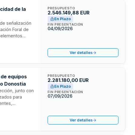
cidad de la
PRESUPUESTO
2.546.149,88 EUR
En Plazo
 de señalización
FIN PRESENTACIÓN
04/09/2026
tación Foral de
y elementos
zkoa, con
a seguridad vial y
Ver detalles
incipales.
 de equipos
PRESUPUESTO
2.281.180,00 EUR
io Donostia
En Plazo
ección, junto con
FIN PRESENTACIÓN
07/09/2026
izados para
entes,
e las máquinas
tes
Ver detalles
tros dos años
ostialdea,
nto de equipos