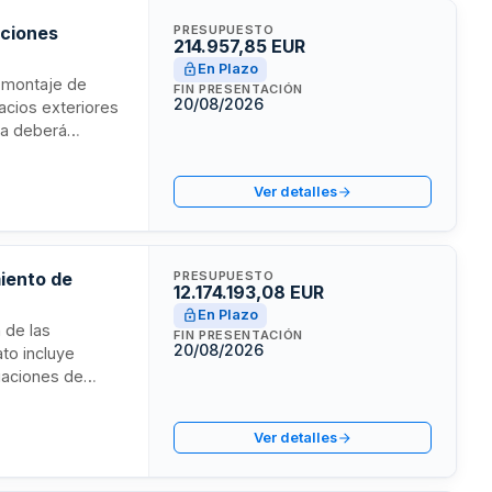
aciones
PRESUPUESTO
214.957,85 EUR
En Plazo
y montaje de
FIN PRESENTACIÓN
20/08/2026
acios exteriores
ta deberá
 las instalaciones
 preventivos y
Ver detalles
ropias de la
miento de
PRESUPUESTO
12.174.193,08 EUR
En Plazo
n de las
FIN PRESENTACIÓN
20/08/2026
ato incluye
uaciones de
ejecutará
ento y realizará
Ver detalles
rioriza el
te correcta