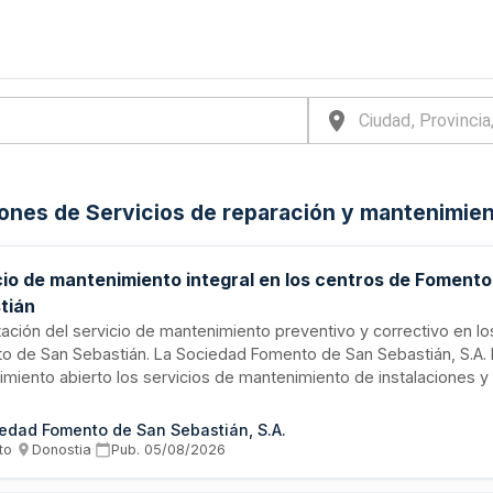
iones de Servicios de reparación y mantenimie
cio de mantenimiento integral en los centros de Foment
tián
ación del servicio de mantenimiento preventivo y correctivo en l
o de San Sebastián. La Sociedad Fomento de San Sebastián, S.A. l
imiento abierto los servicios de mantenimiento de instalaciones y
os superficiales, así como servicio de urgencias en sus edificios. 
rá trabajos de saneamiento cíclico de acabados superficiales deri
edad Fomento de San Sebastián, S.A.
e por alta rotación de usuarios, incluyendo traslados entre ubica
to
·
Donostia
·
Pub.
05/08/2026
eas mediante sistema de registro.