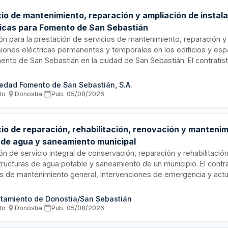
cio de mantenimiento, reparación y ampliación de instal
ricas para Fomento de San Sebastián
ión para la prestación de servicios de mantenimiento, reparación 
ciones eléctricas permanentes y temporales en los edificios y esp
ento de San Sebastián en la ciudad de San Sebastián. El contratis
zar el correcto funcionamiento, fiabilidad, seguridad y robustez de
cas conforme a la normativa aplicable, incluyendo mantenimientos
edad Fomento de San Sebastián, S.A.
ivos, así como instalaciones vinculadas a eventos y actividades p
to
·
Donostia
·
Pub.
05/08/2026
.
cio de reparación, rehabilitación, renovación y manteni
 de agua y saneamiento municipal
ión de servicio integral de conservación, reparación y rehabilitació
tructuras de agua potable y saneamiento de un municipio. El contr
os de mantenimiento general, intervenciones de emergencia y act
ión programada utilizando tecnologías sin zanja. El adjudicatario 
ciones periódicas, inspecciones de televisión en redes de saneami
tamiento de Donostia/San Sebastián
iones según programación trimestral revisable semanalmente. Se p
to
·
Donostia
·
Pub.
05/08/2026
 ambiental y la minimización de molestias a la ciudadanía median
ación de trabajos.