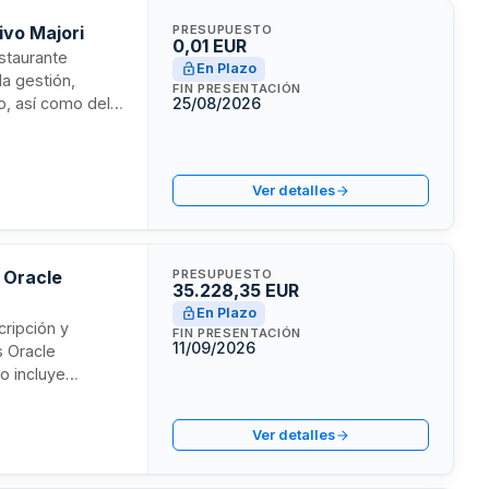
ivo Majori
PRESUPUESTO
0,01 EUR
estaurante
En Plazo
la gestión,
FIN PRESENTACIÓN
o, así como del
25/08/2026
nte desde
uyen contratación
e instalaciones y
Ver detalles
ón.
s Oracle
PRESUPUESTO
35.228,35 EUR
En Plazo
cripción y
FIN PRESENTACIÓN
11/09/2026
s Oracle
to incluye
ontinuo para
Ver detalles