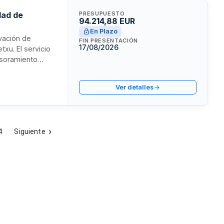
dad de
PRESUPUESTO
94.214,88 EUR
En Plazo
ovación de
FIN PRESENTACIÓN
17/08/2026
xu. El servicio
esoramiento
ormática. El
 equipos
Ver detalles
4
Siguiente