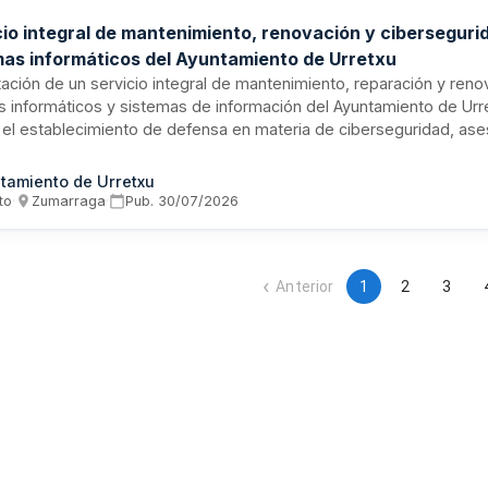
cio integral de mantenimiento, renovación y ciberseguri
mas informáticos del Ayuntamiento de Urretxu
ación de un servicio integral de mantenimiento, reparación y ren
 informáticos y sistemas de información del Ayuntamiento de Urret
e el establecimiento de defensa en materia de ciberseguridad, as
gico y asistencia técnica en tareas de administración y gestión inf
to contempla gastos de inversión para la renovación interanual de
tamiento de Urretxu
me a un plan establecido.
to
·
Zumarraga
·
Pub.
30/07/2026
Anterior
1
2
3