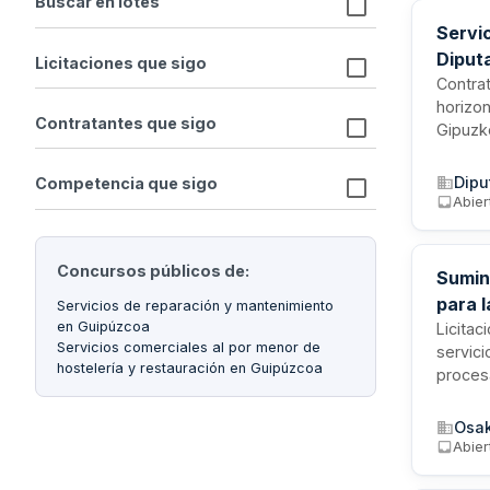
Buscar en lotes
Servic
Diput
Licitaciones que sigo
Contrat
horizon
Contratantes que sigo
Gipuzko
reflect
particu
Dipu
Competencia que sigo
la visi
Abier
Concursos públicos de:
Sumin
para 
Servicios de reparación y mantenimiento
en Guipúzcoa
Licitac
Servicios comerciales al por menor de
servic
hostelería y restauración en Guipúzcoa
proces
desinf
lavador
Osak
indepe
Abier
adicion
requie