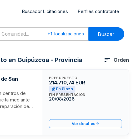
Buscador Licitaciones
Perfiles contratante
Buscar
+
1
localizaciones
nto en Guipúzcoa - Provincia
Orden
o de San
PRESUPUESTO
214.710,74 EUR
En Plazo
os centros de
FIN PRESENTACIÓN
20/08/2026
icita mediante
 reparación de
El adjudicatario
vados del
Ver detalles
ciones y gestión