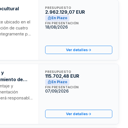
ocultural
PRESUPUESTO
2.962.129,07 EUR
En Plazo
te ubicado en el
FIN PRESENTACIÓN
18/08/2026
ación de cuatro
íntegramente por
ejecución,
io provendrá de
Ver detalles
 y
PRESUPUESTO
115.702,48 EUR
amiento de
En Plazo
ntaje y
FIN PRESENTACIÓN
07/09/2026
mentación
 será responsable
s, su operación
 de conservación
Ver detalles
 regula según las