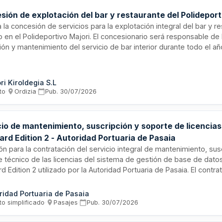
ión de explotación del bar y restaurante del Polideport
ta la concesión de servicios para la explotación integral del bar y r
 en el Polideportivo Majori. El concesionario será responsable de 
ón y mantenimiento del servicio de bar interior durante todo el añ
io de terraza exterior durante la temporada estival aproximadame
os de junio hasta mediados de septiembre. Las obligaciones incl
onal, suministro y calidad de productos, limpieza, conservación d
ri Kiroldegia S.L
n al cliente conforme a los principios de igualdad y no discriminaci
to
·
Ordizia
·
Pub.
30/07/2026
cio de mantenimiento, suscripción y soporte de licencia
rd Edition 2 - Autoridad Portuaria de Pasaia
ión para la contratación del servicio integral de mantenimiento, sus
 técnico de las licencias del sistema de gestión de base de dato
d Edition 2 utilizado por la Autoridad Portuaria de Pasaia. El contra
cia técnica, actualizaciones de software y servicios de soporte c
zar la operatividad del sistema de información portuario.
ridad Portuaria de Pasaia
to simplificado
·
Pasajes
·
Pub.
30/07/2026