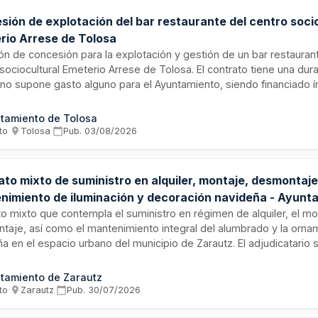
s con capacidad de respuesta inmediata.
sión de explotación del bar restaurante del centro soci
rio Arrese de Tolosa
ión de concesión para la explotación y gestión de un bar restauran
sociocultural Emeterio Arrese de Tolosa. El contrato tiene una dur
 no supone gasto alguno para el Ayuntamiento, siendo financiado 
resa concesionaria que asumirá todos los costes derivados de la 
ción y mantenimiento del servicio. La retribución del concesionar
tamiento de Tolosa
resos generados por la explotación del servicio.
to
·
Tolosa
·
Pub.
03/08/2026
ato mixto de suministro en alquiler, montaje, desmontaje
nimiento de iluminación y decoración navideña - Ayunt
tz
o mixto que contempla el suministro en régimen de alquiler, el mo
taje, así como el mantenimiento integral del alumbrado y la orna
a en el espacio urbano del municipio de Zarautz. El adjudicatario
nstalación de las infraestructuras lumínicas y decorativas navideña
 el período festivo, su posterior desmontaje y todas las labores
tamiento de Zarautz
ación necesarias durante la vigencia del contrato. La ejecución se
to
·
Zarautz
·
Pub.
30/07/2026
pciones técnicas y normativa de baja tensión aplicable.