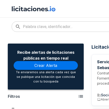
Licitac
Recibe alertas de licitaciones
públicas en tiempo real
Servi
Crear Alerta
Sebas
Te enviaremos una alerta cada vez que
Contrat
se publique una licitación que coincida
Foment
con tu búsqueda
proced
element
realiza
Soci
Filtros
desgast
Abier
de tar