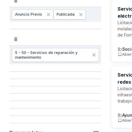
Servi
Anuncio Previo
Publicada
eléct
Licitac
instala
de Fom
garanti
eléctri
Soci
5 - 50 - Servicios de reparación y
correct
Abier
mantenimiento
entidad
Servi
redes
Licitac
infraes
trabaj
renovac
inspec
Ayun
actuac
Abier
respeto
señaliz