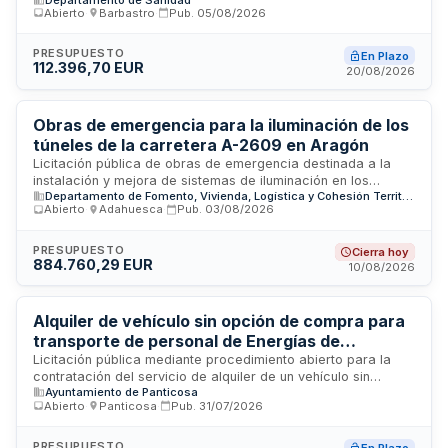
Barbastro. Se prevé la adquisición de lámparas quirúrgicas
Abierto
·
Barbastro
·
Pub.
05/08/2026
específicamente diseñadas para uso en quirófano, mediante
procedimiento abierto con varios criterios de adjudicación.
La tramitación se realiza a través de plataformas
PRESUPUESTO
En Plazo
112.396,70 EUR
electrónicas de contratación pública.
20/08/2026
Obras de emergencia para la iluminación de los
túneles de la carretera A-2609 en Aragón
Licitación pública de obras de emergencia destinada a la
instalación y mejora de sistemas de iluminación en los
Departamento de Fomento, Vivienda, Logística y Cohesión Territorial del Gobierno de Aragón
túneles de la carretera A-2609, promovida por el
Abierto
·
Adahuesca
·
Pub.
03/08/2026
Departamento de Fomento, Vivienda, Logística y Cohesión
Territorial del Gobierno de Aragón. El proyecto comprende
trabajos de ingeniería civil e instalación de equipos
PRESUPUESTO
Cierra hoy
884.760,29 EUR
eléctricos de iluminación para garantizar las condiciones de
10/08/2026
seguridad y visibilidad necesarias en las vías de circulación.
La inversión total del contrato asciende a cerca de 885 mil
euros.
Alquiler de vehículo sin opción de compra para
transporte de personal de Energías de
Panticosa S.L.
Licitación pública mediante procedimiento abierto para la
contratación del servicio de alquiler de un vehículo sin
Ayuntamiento de Panticosa
opción de compra (renting) destinado al transporte de
Abierto
·
Panticosa
·
Pub.
31/07/2026
trabajadores de Energías de Panticosa S.L. hacia los puntos
de suministro del municipio. El servicio tiene duración de tres
años, incluye mantenimiento y cobertura de seguros, con un
PRESUPUESTO