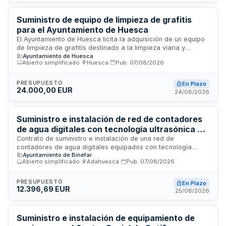
2026.
Suministro de equipo de limpieza de grafitis
para el Ayuntamiento de Huesca
El Ayuntamiento de Huesca licita la adquisición de un equipo
de limpieza de grafitis destinado a la limpieza viaria y
Ayuntamiento de Huesca
mantenimiento del espacio público municipal. El equipo
Abierto simplificado
·
Huesca
·
Pub.
07/08/2026
servirá para eliminar pintadas vandálicas y grafitis en
fachadas, mobiliario urbano, señalización viaria y elementos
patrimoniales, con el objetivo de mejorar la imagen urbana y
PRESUPUESTO
En Plazo
24.000,00 EUR
reducir los costes de limpiezas puntuales externalizadas.
24/08/2026
Suministro e instalación de red de contadores
de agua digitales con tecnología ultrasónica y
transmisión LoRaWAN
Contrato de suministro e instalación de una red de
contadores de agua digitales equipados con tecnología
Ayuntamiento de Binéfar
ultrasónica y transmisión LoRaWAN. La licitación se realiza
Abierto simplificado
·
Adahuesca
·
Pub.
07/08/2026
mediante procedimiento abierto simplificado en modalidad
abreviada, dirigida a empresas interesadas en proporcionar
equipamiento de medición de consumo de agua de última
PRESUPUESTO
En Plazo
12.396,69 EUR
generación. El contrato incluye todas las actuaciones
25/08/2026
necesarias para la puesta en funcionamiento del sistema de
contadores inteligentes.
Suministro e instalación de equipamiento de