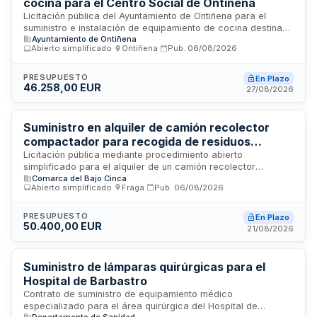
cocina para el Centro Social de Ontiñena
Licitación pública del Ayuntamiento de Ontiñena para el
suministro e instalación de equipamiento de cocina destinado
Ayuntamiento de Ontiñena
al Centro Social municipal ubicado en Ontiñena, Huesca. El
Abierto simplificado
·
Ontiñena
·
Pub.
06/08/2026
contrato incluye la entrega de los equipos y su instalación
completa con pruebas de funcionamiento para dejar el
equipamiento operativo. El plazo de entrega es de tres
PRESUPUESTO
En Plazo
46.258,00 EUR
meses desde la adjudicación, sin posibilidad de prórroga. El
27/08/2026
suministro no incluye obras de construcción.
Suministro en alquiler de camión recolector
compactador para recogida de residuos
urbanos de la Comarca Bajo Cinca
Licitación pública mediante procedimiento abierto
simplificado para el alquiler de un camión recolector
Comarca del Bajo Cinca
compactador de carga trasera con capacidad entre
Abierto simplificado
·
Fraga
·
Pub.
06/08/2026
dieciocho y veinte metros cúbicos. El vehículo prestará
servicio de recogida de residuos urbanos en la Comarca
Bajo Cinca durante el tiempo necesario hasta la recepción
PRESUPUESTO
En Plazo
50.400,00 EUR
del nuevo camión que se encuentra en proceso de
21/08/2026
adquisición, con una duración máxima de doce meses. La
valoración de las ofertas se realizará mediante dos criterios:
mejor precio ofertado con noventa puntos y plazo de
Suministro de lámparas quirúrgicas para el
entrega anticipado con hasta quince puntos adicionales.
Hospital de Barbastro
Contrato de suministro de equipamiento médico
especializado para el área quirúrgica del Hospital de
Departamento de Sanidad