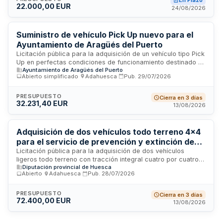
En Plazo
22.000,00 EUR
kilometraje máximo de cuarenta y cinco mil kilómetros
24/08/2026
anuales. La contratación se rige por la Ley de Contratos del
Sector Público, aplicable a esta sociedad mercantil de
capital íntegramente municipal.
Suministro de vehículo Pick Up nuevo para el
Ayuntamiento de Aragüés del Puerto
Licitación pública para la adquisición de un vehículo tipo Pick
Up en perfectas condiciones de funcionamiento destinado al
Ayuntamiento de Aragüés del Puerto
Ayuntamiento de Aragüés del Puerto. Los licitadores deberán
Abierto simplificado
·
Adahuesca
·
Pub.
29/07/2026
presentar ofertas a la baja sobre el presupuesto máximo
establecido. La financiación corre a cargo del Presupuesto
General Municipal. La licitación tiene carácter electrónico y
PRESUPUESTO
Cierra en 3 días
32.231,40 EUR
se tramita conforme a la Ley de Contratos del Sector
13/08/2026
Público.
Adquisición de dos vehículos todo terreno 4x4
para el servicio de prevención y extinción de
incendios de la Diputación Provincial de Huesca
Licitación pública para la adquisición de dos vehículos
ligeros todo terreno con tracción integral cuatro por cuatro
Diputación provincial de Huesca
destinados al Servicio de Prevención, Extinción de Incendios
Abierto
·
Adahuesca
·
Pub.
28/07/2026
y Salvamento de la Diputación Provincial de Huesca. Los
vehículos formarán parte de la flota de emergencias y
protección civil, utilizándose en operaciones de extinción de
PRESUPUESTO
Cierra en 3 días
72.400,00 EUR
incendios, salvamento y acceso a zonas de difícil acceso en
13/08/2026
la provincia de Huesca. La contratación se efectúa mediante
licitación pública convocada por la Presidencia de la