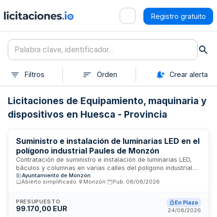
Registro gratuito
Filtros
Orden
Crear alerta
Licitaciones de Equipamiento, maquinaria y
dispositivos en Huesca - Provincia
Suministro e instalación de luminarias LED en el
polígono industrial Paules de Monzón
Contratación de suministro e instalación de luminarias LED,
báculos y columnas en varias calles del polígono industrial
Ayuntamiento de Monzón
Paules de Monzón. El Ayuntamiento de Monzón licita mediante
Abierto simplificado
·
Monzón
·
Pub.
08/08/2026
procedimiento abierto simplificado la ejecución de estas
obras de mejora de alumbrado público. El plazo de ejecución
previsto es de un mes y medio desde la formalización del
PRESUPUESTO
En Plazo
99.170,00 EUR
contrato, debiendo completarse antes del 15 de octubre de
24/08/2026