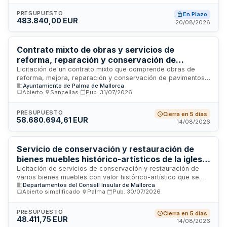
especificado. Se requiere que los licitadores acrediten
solvencia económica, financiera y técnica mediante
PRESUPUESTO
En Plazo
483.840,00 EUR
documentación oficial y certificados de trabajos anteriores
20/08/2026
de naturaleza similar.
Contrato mixto de obras y servicios de
reforma, reparación y conservación de
pavimentos, viales y espacios públicos en
Licitación de un contrato mixto que comprende obras de
reforma, mejora, reparación y conservación de pavimentos
Palma
Ayuntamiento de Palma de Mallorca
e infraestructuras en viales, caminos y espacios libres
Abierto
·
Sancellas
·
Pub.
31/07/2026
públicos del municipio de Palma, así como servicios de
limpieza y desbroce de materia vegetal en caminos rurales,
solares municipales, torrentes y fosos del Castillo de Bellver.
PRESUPUESTO
Cierra en 5 días
58.680.694,61 EUR
Incluye ejecución de nuevas obras de fábrica, redes de
14/08/2026
drenaje y demoliciones. El contrato se estructura en siete
lotes independientes.
Servicio de conservación y restauración de
bienes muebles histórico-artísticos de la iglesia
de La Anunciación La Sang - Consell de
Licitación de servicios de conservación y restauración de
varios bienes muebles con valor histórico-artístico que se
Mallorca
Departamentos del Consell Insular de Mallorca
conservan en la iglesia de La Anunciación La Sang de Palma.
Abierto simplificado
·
Palma
·
Pub.
30/07/2026
El Consell de Mallorca, a través de la Dirección Insular de
Patrimonio Histórico, contrata profesionales especializados
en restauración de bienes culturales para ejecutar
PRESUPUESTO
Cierra en 5 días
48.411,75 EUR
intervenciones técnicas sobre las obras objeto del contrato.
14/08/2026