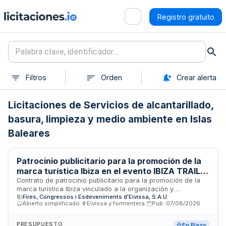
Registro gratuito
Filtros
Orden
Crear alerta
Licitaciones de Servicios de alcantarillado,
basura, limpieza y medio ambiente en Islas
Baleares
Patrocinio publicitario para la promoción de la
marca turística Ibiza en el evento IBIZA TRAIL
MARATÓN 2026
Contrato de patrocinio publicitario para la promoción de la
marca turística Ibiza vinculado a la organización y
Fires, Congressos i Esdeveniments d'Eivissa, S.A.U.
celebración del evento deportivo IBIZA TRAIL MARATÓN
Abierto simplificado
·
Eivissa y formentera
·
Pub.
07/08/2026
2026. La prestación incluye la difusión y repercusión
mediática de la marca en los mercados emisores,
mejorando su posicionamiento y contribuyendo a la
PRESUPUESTO
En Plazo