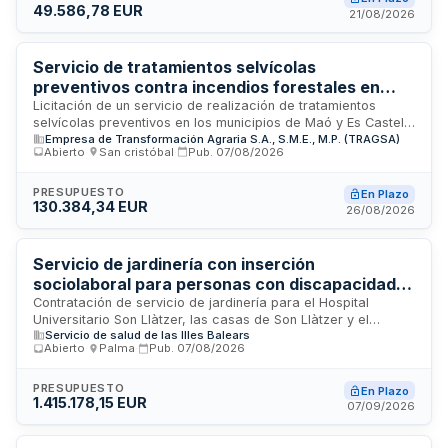
49.586,78 EUR
diversificación de la oferta turística de la isla. El patrocinador
21/08/2026
debe acreditar un retorno publicitario equivalente al triple del
precio sin IVA del patrocinio adjudicado, con entrega de
material fotográfico y audiovisual de alta calidad.
Servicio de tratamientos selvícolas
preventivos contra incendios forestales en
Maó y Es Castell (Menorca)
Licitación de un servicio de realización de tratamientos
selvícolas preventivos en los municipios de Maó y Es Castell
Empresa de Transformación Agraria S.A., S.M.E., M.P. (TRAGSA)
en la isla de Menorca. El servicio incluye trabajos de roza,
Abierto
·
San cristóbal
·
Pub.
07/08/2026
poda, acordonado y trituración de vegetación en distintas
zonas, con el objetivo de ejecutar actuaciones silvícolas
preventivas contempladas en los planes de emergencias por
PRESUPUESTO
En Plazo
130.384,34 EUR
incendios forestales de ámbito local. El adjudicatario será
26/08/2026
responsable de disponer toda la mano de obra, maquinaria,
herramientas y medios auxiliares necesarios, así como del
cumplimiento normativo en materia de seguridad y medio
Servicio de jardinería con inserción
ambiente.
sociolaboral para personas con discapacidad
en hospitales de las Islas Baleares
Contratación de servicio de jardinería para el Hospital
Universitario Son Llàtzer, las casas de Son Llàtzer y el
Servicio de salud de las Illes Balears
Hospital Joan March mediante un itinerario de inserción
Abierto
·
Palma
·
Pub.
07/08/2026
sociolaboral para personas con discapacidad. El contrato
está reservado exclusivamente a Centros Especiales de
Empleo de iniciativa social conforme a la Disposición
PRESUPUESTO
En Plazo
1.415.178,15 EUR
Adicional cuarta de la Ley de Contratos del Sector Público. El
07/09/2026
servicio incluye mantenimiento de zonas verdes y tareas de
jardinería bajo un modelo de empleo protegido.