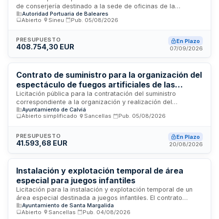
de conserjería destinado a la sede de oficinas de la
Autoridad Portuaria de Baleares
Autoridad Portuaria de Baleares ubicada en el puerto de
Abierto
·
Sineu
·
Pub.
05/08/2026
Palma. El servicio incluye labores de recepción, vigilancia,
atención al público y mantenimiento de espacios comunes en
las dependencias administrativas del organismo portuario. Se
PRESUPUESTO
En Plazo
408.754,30 EUR
trata de un contrato de servicios de carácter continuo cuya
07/09/2026
ejecución requiere personal cualificado en tareas de
conserje y mantenimiento de espacios públicos.
Contrato de suministro para la organización del
espectáculo de fuegos artificiales de las
Fiestas del Rei En Jaume 2026 - Ayuntamiento
Licitación pública para la contratación del suministro
correspondiente a la organización y realización del
de Calvià
Ayuntamiento de Calviá
espectáculo de fuegos artificiales de las Fiestas del Rei En
Abierto simplificado
·
Sancellas
·
Pub.
05/08/2026
Jaume 2026. El Ayuntamiento de Calvià licita este contrato de
suministro administrativo con una duración de un año, sujeto
a prórroga de tres años adicionales y posible modificación
PRESUPUESTO
En Plazo
41.593,68 EUR
presupuestaria. La ejecución debe cumplir criterios de
20/08/2026
responsabilidad social, medioambiental y lingüística
establecidos por la administración local.
Instalación y explotación temporal de área
especial para juegos infantiles
Licitación para la instalación y explotación temporal de un
área especial destinada a juegos infantiles. El contrato
Ayuntamiento de Santa Margalida
comprende las actividades de montaje, funcionamiento y
Abierto
·
Sancellas
·
Pub.
04/08/2026
gestión de las instalaciones de juego durante el período