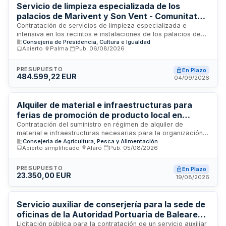
Servicio de limpieza especializada de los
palacios de Marivent y Son Vent - Comunitat
Autònoma de les Illes Balears
Contratación de servicios de limpieza especializada e
intensiva en los recintos e instalaciones de los palacios de
Consejeria de Presidencia, Cultura e Igualdad
Marivent y Son Vent en Mallorca, gestionada por la
Abierto
·
Palma
·
Pub.
06/08/2026
Conselleria de Presidència de la Comunitat Autònoma de les
Illes Balears. El servicio incluye limpieza de refuerzo en
períodos de ocupación por miembros de la familia real,
PRESUPUESTO
En Plazo
484.599,22 EUR
abarcando tanto el recinto completo como zonas
04/09/2026
específicas de ambas residencias durante los
desplazamientos y estancias en la isla.
Alquiler de material e infraestructuras para
ferias de promoción de producto local en
Mallorca
Contratación del suministro en régimen de alquiler de
material e infraestructuras necesarias para la organización
Consejeria de Agricultura, Pesca y Alimentación
de ferias locales de promoción de producto balear. El
Abierto simplificado
·
Alaró
·
Pub.
05/08/2026
servicio incluye el montaje y desmontaje de estructuras para
eventos en formato mercado al aire libre en Alaró y Cala
Sant Vicenç, dirigidos al público local, visitantes y turistas
PRESUPUESTO
En Plazo
23.350,00 EUR
con objeto de fomentar el consumo de productos de
19/08/2026
proximidad y la visibilidad de operadores baleares. La
iniciativa se enmarca en el Plan de Promoción del Producto
Local 2025-2027 financiado por el Fondo de Impulso al
Servicio auxiliar de conserjería para la sede de
Turismo Sostenible.
oficinas de la Autoridad Portuaria de Baleares
en Palma
Licitación pública para la contratación de un servicio auxiliar