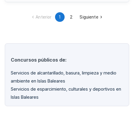
Los trabajos incluyen tareas de restauración realizadas
principalmente en taller del contratista, con posterior
reinstalación de las piezas en sus emplazamientos originales
mediante sistemas reversibles y seguros.
Anterior
1
2
Siguiente
Concursos públicos de:
Servicios de alcantarillado, basura, limpieza y medio
ambiente en Islas Baleares
Servicios de esparcimiento, culturales y deportivos en
Islas Baleares