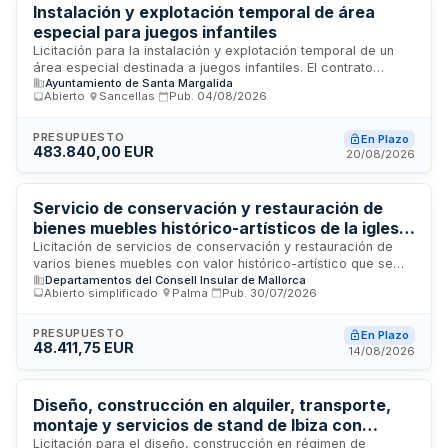
Instalación y explotación temporal de área
especial para juegos infantiles
Licitación para la instalación y explotación temporal de un
área especial destinada a juegos infantiles. El contrato
Ayuntamiento de Santa Margalida
comprende las actividades de montaje, funcionamiento y
Abierto
·
Sancellas
·
Pub.
04/08/2026
gestión de las instalaciones de juego durante el período
especificado. Se requiere que los licitadores acrediten
solvencia económica, financiera y técnica mediante
PRESUPUESTO
En Plazo
483.840,00 EUR
documentación oficial y certificados de trabajos anteriores
20/08/2026
de naturaleza similar.
Servicio de conservación y restauración de
bienes muebles histórico-artísticos de la iglesia
de La Anunciación La Sang - Consell de
Licitación de servicios de conservación y restauración de
varios bienes muebles con valor histórico-artístico que se
Mallorca
Departamentos del Consell Insular de Mallorca
conservan en la iglesia de La Anunciación La Sang de Palma.
Abierto simplificado
·
Palma
·
Pub.
30/07/2026
El Consell de Mallorca, a través de la Dirección Insular de
Patrimonio Histórico, contrata profesionales especializados
en restauración de bienes culturales para ejecutar
PRESUPUESTO
En Plazo
48.411,75 EUR
intervenciones técnicas sobre las obras objeto del contrato.
14/08/2026
Los trabajos incluyen tareas de restauración realizadas
principalmente en taller del contratista, con posterior
reinstalación de las piezas en sus emplazamientos originales
Diseño, construcción en alquiler, transporte,
mediante sistemas reversibles y seguros.
montaje y servicios de stand de Ibiza con
decoración LGTB+ para FITUR 2027
Licitación para el diseño, construcción en régimen de