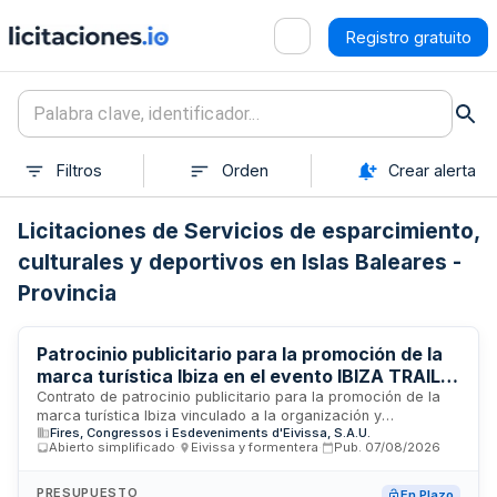
Registro gratuito
Filtros
Orden
Crear alerta
Licitaciones de Servicios de esparcimiento,
culturales y deportivos en Islas Baleares -
Provincia
Patrocinio publicitario para la promoción de la
marca turística Ibiza en el evento IBIZA TRAIL
MARATÓN 2026
Contrato de patrocinio publicitario para la promoción de la
marca turística Ibiza vinculado a la organización y
Fires, Congressos i Esdeveniments d'Eivissa, S.A.U.
celebración del evento deportivo IBIZA TRAIL MARATÓN
Abierto simplificado
·
Eivissa y formentera
·
Pub.
07/08/2026
2026. La prestación incluye la difusión y repercusión
mediática de la marca en los mercados emisores,
mejorando su posicionamiento y contribuyendo a la
PRESUPUESTO
En Plazo