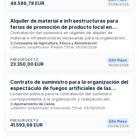
49.586,78 EUR
diversificación de la oferta turística de la isla. El patrocinador
21/08/2026
debe acreditar un retorno publicitario equivalente al triple del
precio sin IVA del patrocinio adjudicado, con entrega de
material fotográfico y audiovisual de alta calidad.
Alquiler de material e infraestructuras para
ferias de promoción de producto local en
Mallorca
Contratación del suministro en régimen de alquiler de
material e infraestructuras necesarias para la organización
Consejeria de Agricultura, Pesca y Alimentación
de ferias locales de promoción de producto balear. El
Abierto simplificado
·
Alaró
·
Pub.
05/08/2026
servicio incluye el montaje y desmontaje de estructuras para
eventos en formato mercado al aire libre en Alaró y Cala
Sant Vicenç, dirigidos al público local, visitantes y turistas
PRESUPUESTO
En Plazo
23.350,00 EUR
con objeto de fomentar el consumo de productos de
19/08/2026
proximidad y la visibilidad de operadores baleares. La
iniciativa se enmarca en el Plan de Promoción del Producto
Local 2025-2027 financiado por el Fondo de Impulso al
Contrato de suministro para la organización del
Turismo Sostenible.
espectáculo de fuegos artificiales de las
Fiestas del Rei En Jaume 2026 - Ayuntamiento
Licitación pública para la contratación del suministro
correspondiente a la organización y realización del
de Calvià
Ayuntamiento de Calviá
espectáculo de fuegos artificiales de las Fiestas del Rei En
Abierto simplificado
·
Sancellas
·
Pub.
05/08/2026
Jaume 2026. El Ayuntamiento de Calvià licita este contrato de
suministro administrativo con una duración de un año, sujeto
a prórroga de tres años adicionales y posible modificación
PRESUPUESTO
En Plazo
41.593,68 EUR
presupuestaria. La ejecución debe cumplir criterios de
20/08/2026
responsabilidad social, medioambiental y lingüística
establecidos por la administración local.