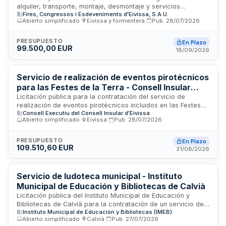
alquiler, transporte, montaje, desmontaje y servicios
Fires, Congressos i Esdeveniments d'Eivissa, S.A.U.
complementarios del stand de la isla de Ibiza, incluyendo la
Abierto simplificado
·
Eivissa y formentera
·
Pub.
28/07/2026
decoración específica de un espacio dedicado a la
visibilidad LGTB+, para la participación en la Feria
Internacional de Turismo FITUR 2027. El contrato lo licita la
PRESUPUESTO
En Plazo
99.500,00 EUR
Vicepresidencia del Consejo de Administración de Fires,
18/09/2026
Congressos i Esdeveniments D'Eivissa, entidad responsable
de la promoción turística de las Islas Baleares. El importe
total es de noventa y nueve mil quinientos euros.
Servicio de realización de eventos pirotécnicos
para las Festes de la Terra - Consell Insular
d'Eivissa
Licitación pública para la contratación del servicio de
realización de eventos pirotécnicos incluidos en las Festes
Consell Executiu del Consell Insular d'Eivissa
de la Terra, declaradas bienes de interés cultural inmaterial
Abierto simplificado
·
Eivissa
·
Pub.
28/07/2026
de las Islas Baleares. El Consell Insular d'Eivissa, como
entidad organizadora, busca contratar a una empresa
especializada en pirotecnia para ejecutar la salva de truenos
PRESUPUESTO
En Plazo
109.510,60 EUR
y el espectáculo pirotécnico conforme a la normativa vigente
31/08/2026
sobre manipulación de artificios.
Servicio de ludoteca municipal - Instituto
Municipal de Educación y Bibliotecas de Calvià
Licitación pública del Instituto Municipal de Educación y
Bibliotecas de Calvià para la contratación de un servicio de
Instituto Municipal de Educación y Bibliotecas (IMEB)
ludoteca. Se trata de un espacio recreativo y educativo
Abierto simplificado
·
Calvià
·
Pub.
27/07/2026
destinado al entretenimiento, juego y aprendizaje infantil, que