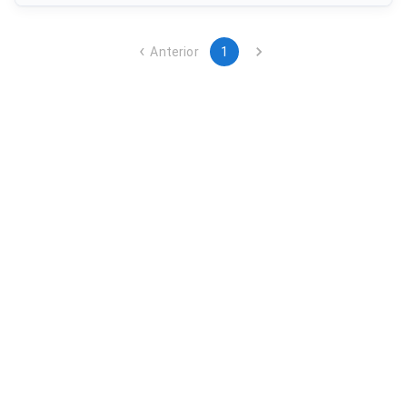
facilitando el seguimiento y control de la publicidad de la
marca.
Anterior
1