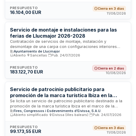
ofrece actividades lúdicas y de ocio supervisadas. El
servicio se desarrollará en la localidad de Calvià y tiene
PRESUPUESTO
Cierra en 3 días
16.104,00 EUR
como objetivo proporcionar un espacio de recreación
11/08/2026
estructurado para menores en edad escolar, fomentando el
desarrollo integral, la socialización y el disfrute de
actividades lúdicas variadas.
Servicio de montaje e instalaciones para las
ferias de Llucmajor 2026-2028
Contratación de servicios de montaje, instalación y
desmontaje de una carpa con configuraciones interiores
Ayuntamiento de Llucmajor
variables para la celebración de las Ferias de los años 2026,
Abierto
·
Sancellas
·
Pub.
24/07/2026
2027 y 2028 en Llucmajor, incluyendo los servicios
asociados a su uso durante los eventos programados.
PRESUPUESTO
Cierra en 2 días
183.122,70 EUR
10/08/2026
Servicio de patrocinio publicitario para
promoción de la marca turística Ibiza en la
Vuelta Cicloturista a Ibiza 2026
Se licita un servicio de patrocinio publicitario destinado a la
promoción de la marca turística Ibiza en el marco de la
Fires, Congressos i Esdeveniments d'Eivissa, S.A.U.
organización y celebración del evento deportivo Vuelta
Abierto simplificado
·
Eivissa (illes balears)
·
Pub.
24/07/2026
Cicloturista a Ibiza 2026. El contrato se gestiona a través de
Fires, Congressos i Esdeveniments d'Eivissa, M.P. S.A.U., y
requiere que la adjudicataria garantice una presencia
PRESUPUESTO
Cierra en 3 días
99.173,55 EUR
adecuada de la marca Ibiza durante el desarrollo del evento,
11/08/2026