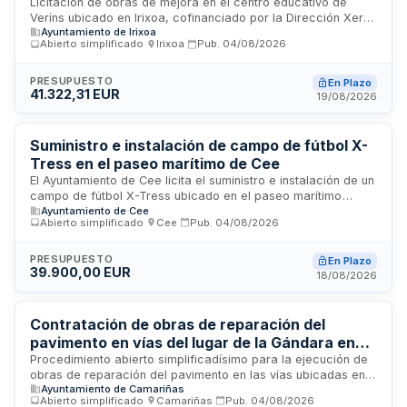
simplificado
Licitación de obras de mejora en el centro educativo de
Veríns ubicado en Irixoa, cofinanciado por la Dirección Xeral
Ayuntamiento de Irixoa
de Administración Local y mediante convenio de
Abierto simplificado
·
Irixoa
·
Pub.
04/08/2026
colaboración entre los ayuntamientos de Irixoa, Aranga,
Monfero y Vilarmaior. El contrato se rige por procedimiento
abierto simplificado abreviado o simplificadísimo,
PRESUPUESTO
En Plazo
41.322,31 EUR
excluyéndose de regulación armonizada. Las obras incluyen
19/08/2026
estudio de seguridad y salud, así como gestión de residuos
de construcción y demolición conforme a normativa vigente.
No se prevé revisión de precios durante la ejecución.
Suministro e instalación de campo de fútbol X-
Tress en el paseo marítimo de Cee
El Ayuntamiento de Cee licita el suministro e instalación de un
campo de fútbol X-Tress ubicado en el paseo marítimo
Ayuntamiento de Cee
municipal. El contrato tiene carácter mixto, combinando
Abierto simplificado
·
Cee
·
Pub.
04/08/2026
prestaciones de suministro e instalación de la infraestructura
deportiva. La ejecución se estima en dos meses, debiendo
estar finalizado antes de noviembre de dos mil veintiséis. Se
PRESUPUESTO
En Plazo
39.900,00 EUR
trata de una contratación sujeta a procedimiento abierto
18/08/2026
súper simplificado conforme a la normativa de contratos del
sector público.
Contratación de obras de reparación del
pavimento en vías del lugar de la Gándara en
Xaviña
Procedimiento abierto simplificadísimo para la ejecución de
obras de reparación del pavimento en las vías ubicadas en
Ayuntamiento de Camariñas
el lugar de la Gándara, en Xaviña. El contrato incluye la
Abierto simplificado
·
Camariñas
·
Pub.
04/08/2026
realización de trabajos conforme al proyecto técnico,