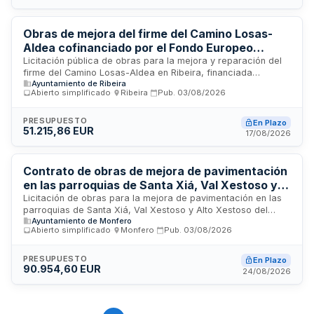
financiado con cargo al presupuesto municipal.
Obras de mejora del firme del Camino Losas-
Aldea cofinanciado por el Fondo Europeo
Agrícola de Desarrollo Rural - Concello de
Licitación pública de obras para la mejora y reparación del
firme del Camino Losas-Aldea en Ribeira, financiada
Ribeira
Ayuntamiento de Ribeira
parcialmente mediante el Fondo Europeo Agrícola de
Abierto simplificado
·
Ribeira
·
Pub.
03/08/2026
Desarrollo Rural en el marco del plan estratégico de la
Política Agraria Común 2023-2027 de España. El proyecto,
promovido por el Concello de Ribeira, incluye trabajos de
PRESUPUESTO
En Plazo
51.215,86 EUR
preparación, acondicionamiento y pavimentación del firme
17/08/2026
de la vía rural. La actuación se enmarca en las políticas de
mejora de infraestructuras agrarias y accesibilidad en zonas
rurales.
Contrato de obras de mejora de pavimentación
en las parroquias de Santa Xiá, Val Xestoso y
Alto Xestoso del municipio de Agader
Licitación de obras para la mejora de pavimentación en las
parroquias de Santa Xiá, Val Xestoso y Alto Xestoso del
Ayuntamiento de Monfero
municipio de Agader. El contrato se rige por la Ley de
Abierto simplificado
·
Monfero
·
Pub.
03/08/2026
Contratos del Sector Público mediante procedimiento
simplificado, no sujeto a regulación harmonizada. Incluye la
ejecución de estudios de seguridad y salud, así como
PRESUPUESTO
En Plazo
90.954,60 EUR
gestión de residuos de construcción y demolición conforme
24/08/2026
a la normativa aplicable. Los contratistas deberán presentar
los requisitos de clasificación y solvencia técnica exigidos,
siendo especialmente relevantes los criterios sociales,