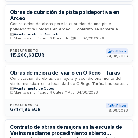
criterios transversales de sostenibilidad ambiental, laboral y
social.
Obras de cubrición de pista polideportiva en
Arceo
Contratación de obras para la cubrición de una pista
polideportiva ubicada en Arceo. El contrato se somete a
Ayuntamiento de Boimorto
procedimiento simplificado conforme a la Ley de Contratos
Abierto simplificado
·
Boimorto
·
Pub.
04/08/2026
del Sector Público, sin estar sujeto a regulación armonizada.
Las obras incluyen la elaboración de estudio básico de
seguridad y salud, así como estudio de gestión de residuos
PRESUPUESTO
En Plazo
115.206,63 EUR
de construcción y demolición según normativa vigente. Se
24/08/2026
exigen criterios sociales y ambientales transversales en la
ejecución.
Obras de mejora del viario en O Rego - Tarás
Contratación de obras de mejora y acondicionamiento del
viario municipal en la localidad de O Rego-Tarás. Las obras
Ayuntamiento de Outes
incluyen intervenciones en la red vial local con carácter de
Abierto simplificado
·
Outes
·
Pub.
04/08/2026
mejora del estado actual de las vías. El contrato se somete a
licitación pública con procedimiento abierto, permitiendo la
participación de empresas constructoras que acrediten la
PRESUPUESTO
En Plazo
67.171,96 EUR
solvencia técnica requerida para este tipo de intervenciones.
18/08/2026
Contrato de obras de mejora en la escuela de
Veríns mediante procedimiento abierto