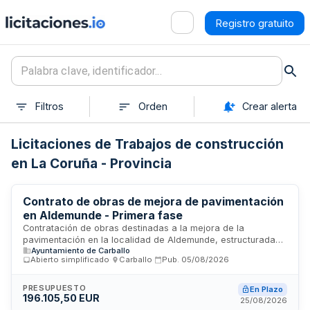
Registro gratuito
Filtros
Orden
Crear alerta
Licitaciones de Trabajos de construcción
en La Coruña - Provincia
Contrato de obras de mejora de pavimentación
en Aldemunde - Primera fase
Contratación de obras destinadas a la mejora de la
pavimentación en la localidad de Aldemunde, estructurada
Ayuntamiento de Carballo
en formato de procedimiento simplificado conforme a la Ley
Abierto simplificado
·
Carballo
·
Pub.
05/08/2026
de Contratos del Sector Público. El proyecto incluye los
estudios de seguridad y salud, así como la gestión de
residuos de construcción y demolición conforme a la
PRESUPUESTO
En Plazo
196.105,50 EUR
normativa vigente. La ejecución se enmarca dentro de
25/08/2026