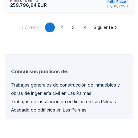
Junta de Gobierno Local. Los trabajos incluyen las
PRESUPUESTO
En Plazo
259.796,94 EUR
actuaciones necesarias para la renovación completa de las
01/09/2026
envolventes exteriores del edificio educativo, conforme a los
planos, especificaciones técnicas y programa de trabajo del
proyecto.
Anterior
1
2
3
4
Siguiente
Concursos públicos de:
Trabajos generales de construcción de inmuebles y
obras de ingeniería civil en Las Palmas
Trabajos de instalación en edificios en Las Palmas
Acabado de edificios en Las Palmas