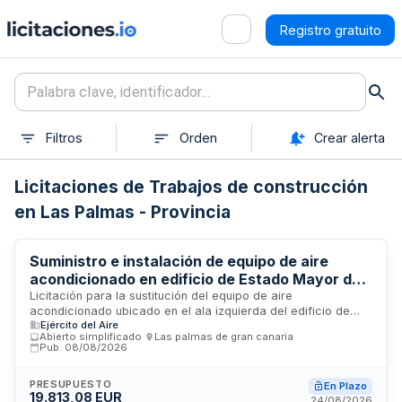
Registro gratuito
Filtros
Orden
Crear alerta
Licitaciones de Trabajos de construcción
en Las Palmas - Provincia
Suministro e instalación de equipo de aire
acondicionado en edificio de Estado Mayor del
Centro de Generales y de Mando de las Fuerzas
Licitación para la sustitución del equipo de aire
acondicionado ubicado en el ala izquierda del edificio de
Armadas Españolas
Ejército del Aire
Estado Mayor del Centro de Generales y de Mando de las
Abierto simplificado
·
Las palmas de gran canaria
·
Fuerzas Armadas Españolas. Los trabajos incluyen la
Pub.
08/08/2026
desinstalación del equipo existente, suministro e instalación
de nueva unidad de climatización, con plazo de ejecución de
PRESUPUESTO
En Plazo
noventa días. La empresa adjudicataria será responsable de
19.813,08 EUR
24/08/2026