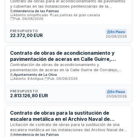
Contrato de obras para el acondicionamiento de pavimentos
y cubiertas en las instalaciones penitenciarias de la
Intendencia de las Palmas
Dirección del Órgano de Contratación ubicada en Las
Abierto simplificado
·
Las palmas de gran canaria
·
Palmas de Gran Canaria. El objeto consiste en proporcionar
Pub.
06/08/2026
una superficie continua, lisa, resistente y de fácil limpieza en
los pavimentos, eliminando irregularidades y abrasividad del
PRESUPUESTO
En Plazo
hormigón existente que pueden provocar lesiones y
22.372,00 EUR
20/08/2026
desgaste en los animales. Se incluye asimismo la colocación
de cubiertas metálicas. La licitación se realiza mediante
procedimiento abierto simplificado abreviado sin división en
Contrato de obras de acondicionamiento y
lotes.
pavimentación de aceras en Calle Guirre,
Corralejo, La Oliva
Contratación de obras de acondicionamiento y
pavimentación de aceras en la Calle Guirre de Corralejo,
Ayuntamiento de La Oliva
incluidas en el Plan de Actuación Integrado del municipio de
Abierto
·
Antigua
·
Pub.
06/08/2026
La Oliva orientado a mejorar la accesibilidad, innovación y
sostenibilidad. Proyecto cofinanciado por el Fondo Europeo
de Desarrollo Regional en el periodo de programación 2021-
PRESUPUESTO
En Plazo
2.813.126,80 EUR
2027. La adjudicación se realizará conforme a criterios de
01/09/2026
mejor relación calidad-precio, evaluando oferta económica,
reportaje audiovisual y plazo de garantía.
Contrato de obras para la sustitución de
escalera metálica en el Archivo Naval de
Canarias
Licitación de contrato de obras para la sustitución de una
escalera metálica en las instalaciones del Archivo Naval de
Intendencia de las Palmas
Canarias. El contrato se rige por la Ley de Contratos del