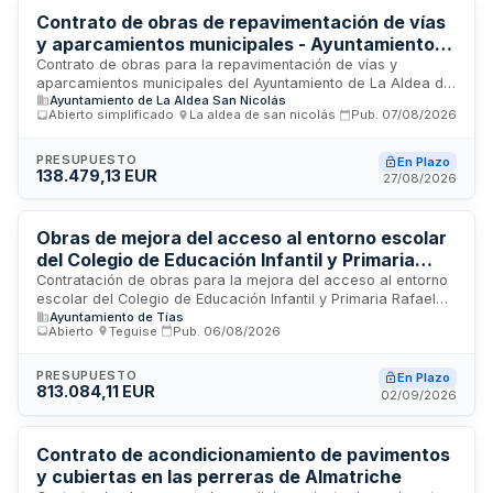
de riesgos laborales.
Contrato de obras de repavimentación de vías
y aparcamientos municipales - Ayuntamiento
de La Aldea de San Nicolás
Contrato de obras para la repavimentación de vías y
aparcamientos municipales del Ayuntamiento de La Aldea de
Ayuntamiento de La Aldea San Nicolás
San Nicolás. El proyecto incluye la ejecución de trabajos de
Abierto simplificado
·
La aldea de san nicolás
·
Pub.
07/08/2026
pavimentación en calzadas y zonas de estacionamiento
municipal. Se licita mediante procedimiento abierto
simplificado conforme a la normativa de contratos del sector
PRESUPUESTO
En Plazo
138.479,13 EUR
público. Las obras serán supervisadas por la dirección
27/08/2026
técnica designada y deberán cumplir con los estándares de
seguridad y salud establecidos en la normativa de
construcción vigente.
Obras de mejora del acceso al entorno escolar
del Colegio de Educación Infantil y Primaria
Rafael Cedrés en Tías, Lanzarote
Contratación de obras para la mejora del acceso al entorno
escolar del Colegio de Educación Infantil y Primaria Rafael
Ayuntamiento de Tías
Cedrés situado en Tías, Lanzarote. El proyecto se enmarca
Abierto
·
Teguise
·
Pub.
06/08/2026
dentro del Plan de Actuación Integrado local y cuenta con
cofinanciación del Fondo Europeo de Desarrollo Regional en
el marco del Programa Plurirregional 2021-2027. Las
PRESUPUESTO
En Plazo
813.084,11 EUR
actuaciones están dirigidas a mejorar la accesibilidad y las
02/09/2026
infraestructuras de acceso al centro educativo, promoviendo
así un desarrollo sostenible e inclusivo del municipio.
Contrato de acondicionamiento de pavimentos
y cubiertas en las perreras de Almatriche