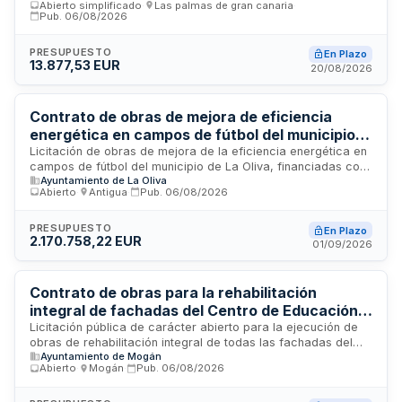
Abierto simplificado
·
Las palmas de gran canaria
·
Sector Público y normativa complementaria. Pueden optar
Pub.
06/08/2026
personas naturales o jurídicas, españolas o extranjeras, con
capacidad de obrar y sin prohibiciones para contratar con la
PRESUPUESTO
En Plazo
Administración. La documentación contractual incluye
13.877,53 EUR
20/08/2026
memoria, planos, cuadros de precios y prescripciones
técnicas.
Contrato de obras de mejora de eficiencia
energética en campos de fútbol del municipio
de La Oliva
Licitación de obras de mejora de la eficiencia energética en
campos de fútbol del municipio de La Oliva, financiadas con
Ayuntamiento de La Oliva
cargo a la Estrategia de Desarrollo Integrado Local dentro
Abierto
·
Antigua
·
Pub.
06/08/2026
del proyecto motor de modernización y eficiencia urbana. El
contrato se estructura por lotes y se tramita de forma
anticipada, sometido a la condición suspensiva de existencia
PRESUPUESTO
En Plazo
2.170.758,22 EUR
de crédito presupuestario adecuado.
01/09/2026
Contrato de obras para la rehabilitación
integral de fachadas del Centro de Educación
Obligatoria Mogán
Licitación pública de carácter abierto para la ejecución de
obras de rehabilitación integral de todas las fachadas del
Ayuntamiento de Mogán
Centro de Educación Obligatoria situado en Mogán. El
Abierto
·
Mogán
·
Pub.
06/08/2026
contrato se tramita mediante procedimiento ordinario y es
convocado por el Ayuntamiento de Mogán a través de su