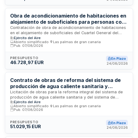
todas las conexiones eléctricas, pruebas de estanqueidad
del circuito frigorífico y puesta en marcha del sistema.
Obra de acondicionamiento de habitaciones en
alojamiento de suboficiales para personas con
movilidad reducida del Cuartel General del
Contratación de obra de acondicionamiento de habitaciones
en el alojamiento de suboficiales del Cuartel General del
MACAN
Ejército del Aire
MACAN destinado a permitir el uso por parte de personas
Abierto simplificado
·
Las palmas de gran canaria
·
con movilidad reducida. La obra incluye las prestaciones
Pub.
07/08/2026
descritas en la memoria, planos y cuadros de precios del
proyecto, conforme a las prescripciones técnicas y
PRESUPUESTO
En Plazo
administrativas del pliego. El contrato se rige por el
46.728,97 EUR
24/08/2026
procedimiento abreviado y requiere el cumplimiento de los
criterios de seguridad y salud aplicables.
Contrato de obras de reforma del sistema de
producción de agua caliente sanitaria y
almacenamiento de agua fría en instalaciones
Licitación de obras para la reforma integral del sistema de
producción de agua caliente sanitaria y del sistema de
del Cuartel General del Mando Aéreo del
Ejército del Aire
almacenamiento de agua fría en las instalaciones del Cuartel
Ejército del Aire
Abierto simplificado
·
Las palmas de gran canaria
·
General del Mando Aéreo del Ejército del Aire. El contrato
Pub.
07/08/2026
incluye la ejecución de trabajos de mejora de
infraestructuras hidráulicas y térmicas conforme a la
PRESUPUESTO
En Plazo
documentación técnica especificada en memoria, planos y
51.029,15 EUR
24/08/2026
cuadros de precios. Se somete a la Ley de Contratos del
Sector Público y normativa vigente en materia de prevención