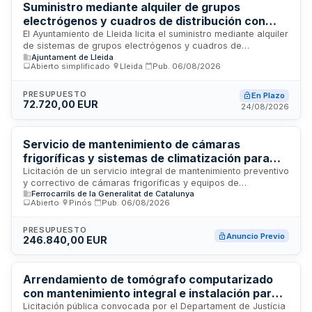
y correctivo durante la vigencia del acuerdo para garantizar
Suministro mediante alquiler de grupos
el funcionamiento óptimo de las instalaciones de
electrógenos y cuadros de distribución con
comunicación sonora en las estaciones de montaña del
instalación y mantenimiento para las Fiestas de
El Ayuntamiento de Lleida licita el suministro mediante alquiler
operador ferroviario catalán.
de sistemas de grupos electrógenos y cuadros de
Lleida
Ajuntament de Lleida
distribución destinados a la Festa Mayor y las Fiestas de
Abierto simplificado
·
Lleida
·
Pub.
06/08/2026
Otoño. El servicio incluye la instalación, mantenimiento,
desmontaje y transporte de los equipos, así como el
combustible necesario para su funcionamiento. Además,
PRESUPUESTO
En Plazo
72.720,00 EUR
comprende la asistencia de personal técnico cualificado,
24/08/2026
suministro de materiales y consumibles, transportes y
seguros derivados de la ejecución del contrato.
Servicio de mantenimiento de cámaras
frigoríficas y sistemas de climatización para
explotaciones turísticas de Ferrocarrils de la
Licitación de un servicio integral de mantenimiento preventivo
y correctivo de cámaras frigoríficas y equipos de
Generalitat de Catalunya
Ferrocarrils de la Generalitat de Catalunya
climatización pertenecientes a las instalaciones turísticas de
Abierto
·
Pinós
·
Pub.
06/08/2026
Ferrocarrils de la Generalitat de Catalunya. El contrato
engloba el mantenimiento técnico, reparación, inspecciones
periódicas y gestión de sistemas de refrigeración y
PRESUPUESTO
Anuncio Previo
246.840,00 EUR
acondicionamiento de aire. La prestación del servicio se
dirigirá a garantizar el correcto funcionamiento de estas
instalaciones, esenciales para la conservación de alimentos
y confort climático en los espacios de explotación turística
Arrendamiento de tomógrafo computarizado
de la entidad adjudicante.
con mantenimiento integral e instalación para
centro forense en Barcelona
Licitación pública convocada por el Departament de Justícia