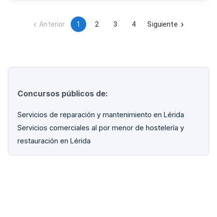
bebidas, así como el mantenimiento de estándares de
calidad e higiene conforme a la normativa vigente.
Anterior
1
2
3
4
Siguiente
Concursos públicos de:
Servicios de reparación y mantenimiento en Lérida
Servicios comerciales al por menor de hostelería y
restauración en Lérida