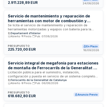
2.911.228,89 EUR
privado y se somete a la legislación de contratos del sector
24/08/2026
público, incluyendo la LCSP y directivas europeas sobre
contratación pública.
Servicio de mantenimiento y reparación de
herramientas con motor de combustión y
batería para la Dirección General de la Policía
Se licita el servicio de mantenimiento y reparación de
herramientas motorizadas y equipos con batería para la
de Cataluña
Departament d'Interior
Dirección General de la Policía de Cataluña. El contrato se
Abierto
·
Pinós
·
Pub.
07/08/2026
divide en dos lotes: uno dedicado a herramientas de marcas
Stihl, Partner, Honda y Husqvarna, y otro especializado en
equipos Hilti. Cada lote requiere la asignación de dos
PRESUPUESTO
En Plazo
225.720,00 EUR
operarios con experiencia documentada en tareas de
18/09/2026
mantenimiento y reparación de estas herramientas durante
los últimos dos años.
Servicio integral de megafonía para estaciones
de montaña de Ferrocarrils de la Generalitat de
Catalunya con instalación, configuración y
Licitación pública para el suministro, instalación,
configuración y puesta en servicio de un sistema completo
mantenimiento técnico
Ferrocarrils de la Generalitat de Catalunya
de megafonía destinado a las estaciones de montaña
Abierto
·
Pinós
·
Pub.
06/08/2026
operadas por Ferrocarrils de la Generalitat de Catalunya. El
contrato incluye los equipos de sonorización, su instalación
integral en las infraestructuras ferroviarias, la configuración
PRESUPUESTO
Anuncio Previo
618.682,80 EUR
técnica inicial y la puesta en funcionamiento del sistema.
Asimismo, comprende servicios de licenciamiento de
software, apoyo técnico continuo y mantenimiento preventivo