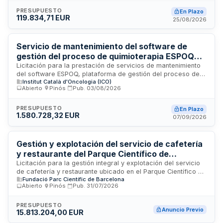
su instalación en las instalaciones ubicadas en el Carrer de
Baix de Torrebesses, la puesta en marcha de la maquinaria y
PRESUPUESTO
En Plazo
119.834,71 EUR
la impartición de formación inicial al personal. El Ajuntament
25/08/2026
de Torrebesses licita este servicio mediante procedimiento
abierto simplificado con tramitación urgente, siendo
competencia del Ple de la Corporación la adjudicación del
Servicio de mantenimiento del software de
contrato administrativo de subministramiento.
gestión del proceso de quimioterapia ESPOQ
del Institut Català d'Oncologia
Licitación para la prestación de servicios de mantenimiento
del software ESPOQ, plataforma de gestión del proceso de
Institut Català d'Oncologia (ICO)
quimioterapia utilizada por el Institut Català d'Oncologia. El
Abierto
·
Pinós
·
Pub.
03/08/2026
contrato incluye el soporte técnico, actualizaciones y
optimización del sistema informático especializado en
oncología, conforme a los requisitos técnicos y
PRESUPUESTO
En Plazo
1.580.728,32 EUR
administrativos establecidos en los pliegos de
07/09/2026
prescripciones técnicas y cláusulas administrativas.
Gestión y explotación del servicio de cafetería
y restaurante del Parque Científico de
Barcelona
Licitación para la gestión integral y explotación del servicio
de cafetería y restaurante ubicado en el Parque Científico de
Fundació Parc Científic de Barcelona
Barcelona. La Fundació Parc Científic de Barcelona licita
Abierto
·
Pinós
·
Pub.
31/07/2026
este servicio de hostelería destinado a proporcionar
atención gastronómica a investigadores, empresas y
visitantes del complejo científico. El adjudicatario será
PRESUPUESTO
Anuncio Previo
15.813.204,00 EUR
responsable de la administración completa de las
instalaciones, gestión de personal, suministro de alimentos y