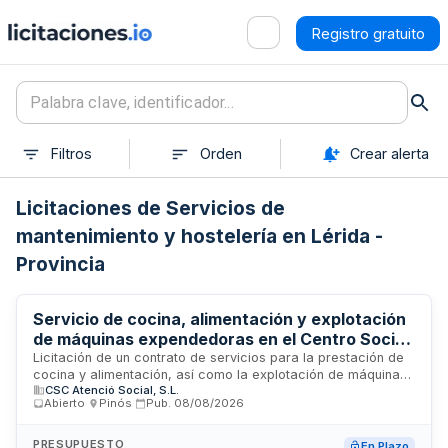
Registro gratuito
Filtros
Orden
Crear alerta
Licitaciones de Servicios de
mantenimiento y hostelería en Lérida -
Provincia
Servicio de cocina, alimentación y explotación
de máquinas expendedoras en el Centro Social
y Sanitario Frederica Montseny de Viladecans
Licitación de un contrato de servicios para la prestación de
cocina y alimentación, así como la explotación de máquinas
CSC Atenció Social, S.L.
de vending en el Centro Social y Sanitario de Viladecans
Abierto
·
Pinós
·
Pub.
08/08/2026
Frederica Montseny, gestionado por CSC Atención Social SL.
El procedimiento es abierto y se regula por las normas de
contratación pública española. El contrato tiene carácter
PRESUPUESTO
En Plazo