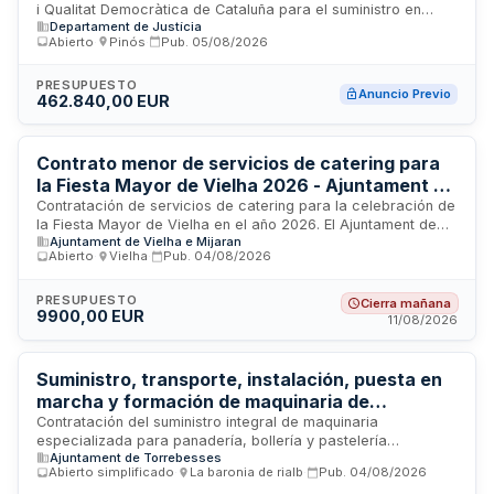
i Qualitat Democràtica de Cataluña para el suministro en
Departament de Justícia
régimen de arrendamiento sin opción de compra de un
Abierto
·
Pinós
·
Pub.
05/08/2026
equipo de tomografía computarizada de última generación,
incluyendo servicio de mantenimiento integral y garantía
técnica. El contrato comprende además la ejecución de
PRESUPUESTO
Anuncio Previo
462.840,00 EUR
obras de adecuación y preparación de la sala de radiología
del Centro de Patología Forense en Barcelona y l'Hospitalet
de Llobregat, dependiente del Instituto de Medicina Legal y
Ciencias Forenses de Cataluña. El importe de la licitación
Contrato menor de servicios de catering para
asciende a 462.840 euros.
la Fiesta Mayor de Vielha 2026 - Ajuntament de
Vielha e Mijaran
Contratación de servicios de catering para la celebración de
la Fiesta Mayor de Vielha en el año 2026. El Ajuntament de
Ajuntament de Vielha e Mijaran
Vielha e Mijaran licita la prestación de servicios de
Abierto
·
Vielha
·
Pub.
04/08/2026
suministro de comidas y bebidas para los actos festivos
programados en la localidad de Vielha. El contrato abarca la
preparación, elaboración y servicio de alimentos y bebidas
PRESUPUESTO
Cierra mañana
9900,00 EUR
durante los eventos que conforman la programación de la
11/08/2026
Festa Major, garantizando la calidad y variedad de la oferta
gastronómica para los asistentes.
Suministro, transporte, instalación, puesta en
marcha y formación de maquinaria de
panadería, bollería y pastelería para el Obrador
Contratación del suministro integral de maquinaria
especializada para panadería, bollería y pastelería
Compartido de Torrebesses
Ajuntament de Torrebesses
destinada al funcionamiento del Obrador Compartido de
Abierto simplificado
·
La baronia de rialb
·
Pub.
04/08/2026
Torrebesses. El contrato incluye el transporte de los equipos,