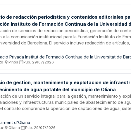
ado.
io de redacción periodística y contenidos editoriales pa
ción Instituto de Formación Continua de la Universidad 
ación de servicios de redacción periodística, generación de conte
 a la comunicación institucional para la Fundación Instituto de Fo
niversidad de Barcelona. El servicio incluye redacción de artículos
 reportajes, entrevistas, contenidos corporativos, adaptación digit
materiales para múltiples plataformas. La empresa adjudicataria 
ació Privada Institut de Formació Contínua de la Universitat de Bar
ipo de profesionales especializados en comunicación y periodism
to
·
Pinós
·
Pub.
29/07/2026
ncia acreditada en medios e instituciones.
cio de gestión, mantenimiento y explotación de infraest
ecimiento de agua potable del municipio de Oliana
ación de un servicio integral para la gestión, mantenimiento y exp
talaciones y infraestructuras municipales de abastecimiento de ag
. El contrato comprende la operación de captaciones de agua, sis
namiento y tratamiento, equipos de bombeo, red de distribución, 
das, lectura de contadores y tareas administrativas de atención a
tament d'Oliana
ción. El Ayuntamiento mantiene la dirección operativa, coordinació
to
·
Oliana
·
Pub.
29/07/2026