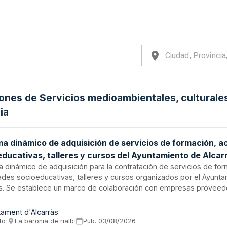
iones de Servicios medioambientales, culturales
ia
ma dinámico de adquisición de servicios de formación, a
educativas, talleres y cursos del Ayuntamiento de Alcar
 dinámico de adquisición para la contratación de servicios de for
ades socioeducativas, talleres y cursos organizados por el Ayunt
às. Se establece un marco de colaboración con empresas proveedo
ión de servicios formativos y educativos dirigidos a la comunidad 
ntes categorías de contratación específica según las necesidades 
tament d'Alcarràs
os incluyen actividades de carácter educativo, social, cultural, dep
to
·
La baronia de rialb
·
Pub.
03/08/2026