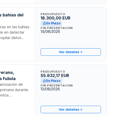
s bahías del
PRESUPUESTO
18.300,00 EUR
En Plazo
aras en las bahías
FIN PRESENTACIÓN
14/08/2026
ste en detectar
copilar datos
mente
s el órgano de
Ver detalles
ión de fauna
verano,
PRESUPUESTO
55.632,17 EUR
 Fuliola
En Plazo
inamización de
FIN PRESENTACIÓN
13/08/2026
primaria durante
entos
portiu de La
 físicas fuera del
Ver detalles
o simplificado