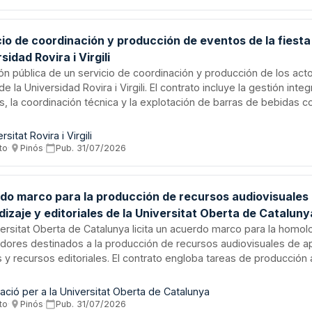
miento de higiene y conservación de las instalaciones ferroviarias
cio de coordinación y producción de eventos de la fiesta
sidad Rovira i Virgili
ión pública de un servicio de coordinación y producción de los acto
e la Universidad Rovira i Virgili. El contrato incluye la gestión integ
s, la coordinación técnica y la explotación de barras de bebidas 
inta y cinco por ciento. Se valora la experiencia en eventos, la cali
ta, la capacidad organizativa y la oferta económica. El procedimi
rsitat Rovira i Virgili
udicación por varios criterios, con presentación exclusivamente el
to
·
Pinós
·
Pub.
31/07/2026
do marco para la producción de recursos audiovisuales
izaje y editoriales de la Universitat Oberta de Cataluny
ersitat Oberta de Catalunya licita un acuerdo marco para la homo
dores destinados a la producción de recursos audiovisuales de a
 y recursos editoriales. El contrato engloba tareas de producción 
endo grabaciones de vídeo, grabaciones de audio, edición de vídeo
scripciones detalladas. Los proveedores homologados ejecutarán 
ació per a la Universitat Oberta de Catalunya
ciones conforme al modelo establecido para integrar los recursos 
to
·
Pinós
·
Pub.
31/07/2026