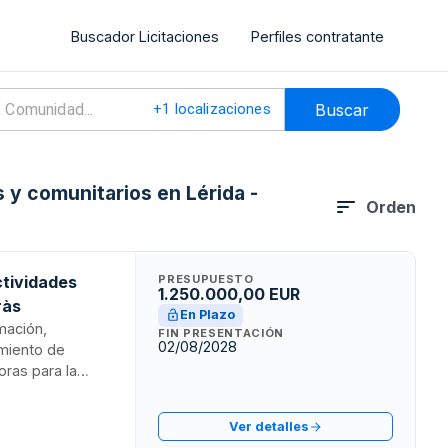
Buscador Licitaciones
Perfiles contratante
Buscar
+
1
localizaciones
 y comunitarios en Lérida -
Orden
ctividades
PRESUPUESTO
1.250.000,00 EUR
ràs
En Plazo
mación,
FIN PRESENTACIÓN
02/08/2028
amiento de
ras para la
local, con
municipales. Los
Ver detalles
ortivo y