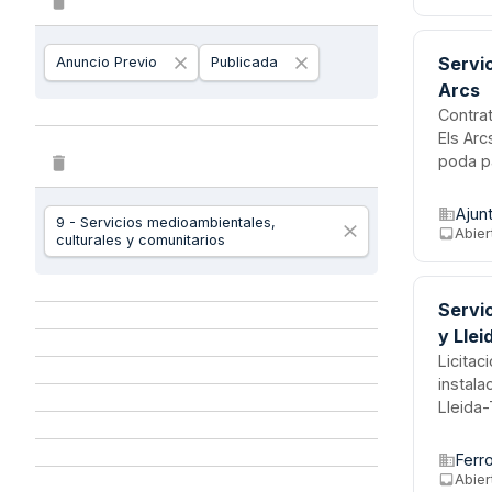
comuni
Servic
Anuncio Previo
Publicada
Arcs
Contrat
Els Arc
poda pa
control
municip
Ajun
9 - Servicios medioambientales,
acredit
Abier
culturales y comunitarios
Servic
y Llei
Licitac
instala
Lleida-
divide 
limpiez
Ferr
años, 
Abier