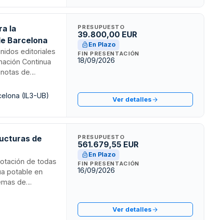
ra la
PRESUPUESTO
39.800,00 EUR
de Barcelona
En Plazo
nidos editoriales
FIN PRESENTACIÓN
18/09/2026
rmación Continua
, notas de
al con criterios
debe disponer de
celona (IL3-UB)
Ver detalles
o con
ructuras de
PRESUPUESTO
561.679,55 EUR
En Plazo
lotación de todas
FIN PRESENTACIÓN
16/09/2026
ua potable en
temas de
instalación de
 usuarios y
Ver detalles
n,