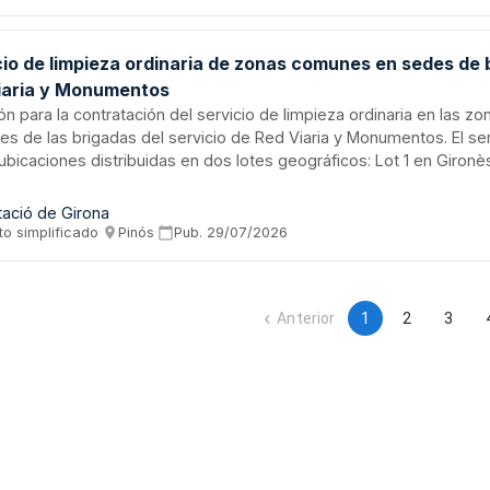
sabilidad de recaudación y riesgo operacional.
cio de limpieza ordinaria de zonas comunes en sedes de 
iaria y Monumentos
ión para la contratación del servicio de limpieza ordinaria en las
es de las brigadas del servicio de Red Viaria y Monumentos. El se
ubicaciones distribuidas en dos lotes geográficos: Lot 1 en Gironè
 en Garrotxa y Ripollès. El contratista debe proporcionar personal,
os desinfectantes autorizados y materiales fungibles, garantizan
tació de Girona
miento normativo en seguridad e higiene. La duración prevista es
to simplificado
·
Pinós
·
Pub.
29/07/2026
ables por otros dos años adicionales.
Anterior
1
2
3