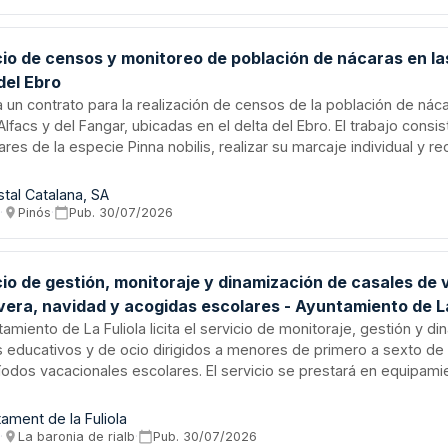
ndizaje de la universidad.
cio de censos y monitoreo de población de nácaras en la
del Ebro
ta un contrato para la realización de censos de la población de nác
Alfacs y del Fangar, ubicadas en el delta del Ebro. El trabajo consi
res de la especie Pinna nobilis, realizar su marcaje individual y re
icos que permitan el monitoreo extensivo de una población grave
ada de extinción. La Conselleria Delegada de Forestal Catalana e
stal Catalana, SA
ación responsable de esta iniciativa de investigación y conservac
s
·
Pinós
·
Pub.
30/07/2026
cio de gestión, monitoraje y dinamización de casales de 
vera, navidad y acogidas escolares - Ayuntamiento de La
tamiento de La Fuliola licita el servicio de monitoraje, gestión y d
s educativos y de ocio dirigidos a menores de primero a sexto de 
íodos vacacionales escolares. El servicio se prestará en equipami
ales, principalmente en la Escuela Pública Guillém Isarn y el Polies
, combinando actividades educativas, lúdicas, talleres y actividades
tament de la Fuliola
 escolar. La contratación se realiza mediante procedimiento abiert
s
·
La baronia de rialb
·
Pub.
30/07/2026