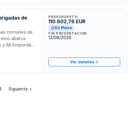
brigadas de
PRESUPUESTO
110.602,76 EUR
En Plazo
 zonas comunes de
FIN PRESENTACIÓN
13/08/2026
rvicio abarca
s y Alt Empordà,
 maquinaria,
do el
Ver detalles
 de dos años
4
Siguiente