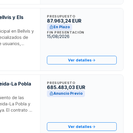
lvís y Els
PRESUPUESTO
87.963,24 EUR
En Plazo
cipal en Bellvís y
FIN PRESENTACIÓN
15/08/2026
pecializados de
e usuarios,
 de la vegetación
 profesional
Ver detalles
leida-La Pobla
PRESUPUESTO
685.483,03 EUR
a
Anuncio Previo
miento de las
leida-La Pobla y
ya. El contrato se
eida-La Pobla y
duración de tres
Ver detalles
ios,