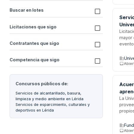
manteni
Buscar en lotes
Servi
Univer
Licitaciones que sigo
Licitac
mayor d
Contratantes que sigo
evento
del tre
propues
Unive
Competencia que sigo
con adj
Abier
Concursos públicos de:
Acuer
aprend
Servicios de alcantarillado, basura,
La Univ
limpieza y medio ambiente en Lérida
provee
Servicios de esparcimiento, culturales y
deportivos en Lérida
propios
incluy
y tran
Fund
presta
Abier