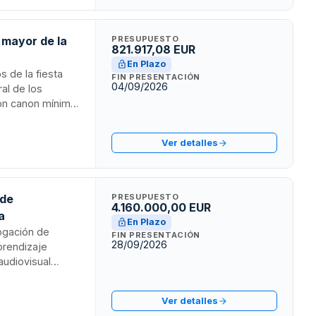
.
 mayor de la
PRESUPUESTO
821.917,08 EUR
En Plazo
s de la fiesta
FIN PRESENTACIÓN
04/09/2026
ral de los
con canon mínimo
dad técnica de la
ento es abierto
Ver detalles
ectrónica.
 de
PRESUPUESTO
4.160.000,00 EUR
a
En Plazo
logación de
FIN PRESENTACIÓN
28/09/2026
prendizaje
audiovisual
s con subtítulos
estas
Ver detalles
en el catálogo