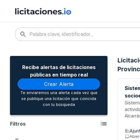
Licitac
Recibe alertas de licitaciones
Provinc
públicas en tiempo real
Crear Alerta
Siste
Te enviaremos una alerta cada vez que
socio
se publique una licitación que coincida
Sistema
con tu búsqueda
activid
Alcarr
prestac
Filtros
difere
Ajun
servici
Abier