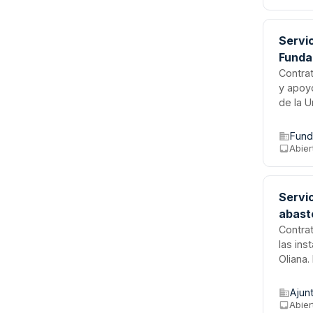
abrevi
Servic
Funda
Contrat
y apoyo
de la U
prensa,
SEO y 
Fund
un equ
Abier
experie
Servi
abast
Contrat
las ins
Oliana
almace
acometi
Ajun
factura
Abier