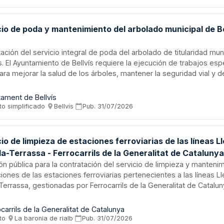
tario adaptados a diversos públicos y objetivos.
io de poda y mantenimiento del arbolado municipal de Bel
ación del servicio integral de poda del arbolado de titularidad muni
s. El Ayuntamiento de Bellvís requiere la ejecución de trabajos es
ra mejorar la salud de los árboles, mantener la seguridad vial y d
ar plagas y enfermedades, y garantizar la estructura y ventilación
al. La empresa adjudicataria debe contar con capacidad técnica y
tament de Bellvís
ada mediante experiencia similar en los últimos tres años.
to simplificado
·
Bellvís
·
Pub.
31/07/2026
io de limpieza de estaciones ferroviarias de las líneas L
da-Terrassa - Ferrocarrils de la Generalitat de Cataluny
ión pública para la contratación del servicio de limpieza y manteni
ciones de las estaciones ferroviarias pertenecientes a las líneas L
Terrassa, gestionadas por Ferrocarrils de la Generalitat de Catalun
en dos lotes independientes: limpieza de estaciones de la línea Ll
a de estaciones de la línea Lleida-Terrassa. El servicio tiene una 
ocarrils de la Generalitat de Catalunya
desde 2027 hasta 2029, y comprende la limpieza integral de espac
to
·
La baronia de rialb
·
Pub.
31/07/2026