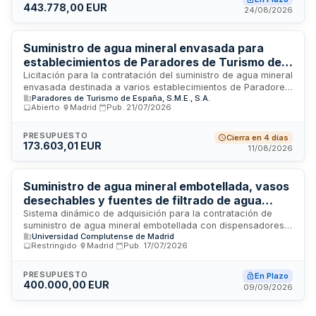
443.778,00 EUR
seis meses distribuidos entre dos ejercicios presupuestarios,
24/08/2026
con financiación procedente de la Comunidad de Madrid.
Suministro de agua mineral envasada para
establecimientos de Paradores de Turismo de
España
Licitación para la contratación del suministro de agua mineral
envasada destinada a varios establecimientos de Paradores
Paradores de Turismo de España, S.M.E., S.A.
de Turismo de España, S.M.E., S.A. El contrato tiene carácter
Abierto
·
Madrid
·
Pub.
21/07/2026
privado y se rige por los pliegos de condiciones y
prescripciones técnicas, así como por la Instrucción Interna
de Contratación de Paradores y la Ley de Contratos del
PRESUPUESTO
Cierra en 4 días
173.603,01 EUR
Sector Público. Las proposiciones deberán presentarse
11/08/2026
electrónicamente a través de la Plataforma de Contratación
del Sector Público en los plazos establecidos en el anuncio
de licitación publicado en el perfil del contratante.
Suministro de agua mineral embotellada, vasos
desechables y fuentes de filtrado de agua
mediante sistema dinámico de adquisición
Sistema dinámico de adquisición para la contratación de
suministro de agua mineral embotellada con dispensadores,
Universidad Complutense de Madrid
vasos desechables y fuentes de filtrado de agua. Se incluyen
Restringido
·
Madrid
·
Pub.
17/07/2026
trabajos de instalación y servicios de mantenimiento según lo
especificado en los pliegos técnicos de cada contrato
específico. La duración total del sistema es de dos años,
PRESUPUESTO
En Plazo
400.000,00 EUR
con posibilidad de prórroga.
09/09/2026