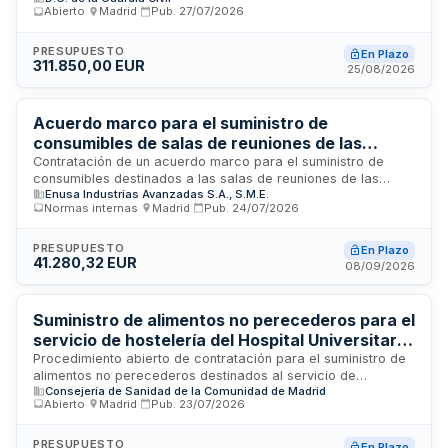
Abierto
·
Madrid
·
Pub.
27/07/2026
2028 y 2029. El contrato se adjudicará mediante
procedimiento abierto y se ejecutará de forma centralizada
sin división en lotes. La Dirección General de la Guardia Civil
PRESUPUESTO
En Plazo
311.850,00 EUR
licita este suministro a través de su Jefatura de Asuntos
25/08/2026
Económicos, siendo el Servicio Cinológico y Remonta el
órgano destinatario.
Acuerdo marco para el suministro de
consumibles de salas de reuniones de las
oficinas de ENUSA en Madrid
Contratación de un acuerdo marco para el suministro de
consumibles destinados a las salas de reuniones de las
Enusa Industrias Avanzadas S.A., S.M.E.
oficinas de la Sociedad Estatal ENUSA ubicadas en Madrid. El
Normas internas
·
Madrid
·
Pub.
24/07/2026
contrato tiene naturaleza privada y se rige por la Ley de
Contratos del Sector Público, las Instrucciones Internas de
Contratación de ENUSA y el derecho privado
PRESUPUESTO
En Plazo
41.280,32 EUR
supletoriamente. Los licitadores deberán acreditar
08/09/2026
capacidad jurídica, ausencia de prohibiciones de contratar, y
solvencia económica, financiera, técnica y profesional. El
presupuesto base de licitación y criterios de valoración
Suministro de alimentos no perecederos para el
constan en el cuadro resumen del pliego.
servicio de hostelería del Hospital Universitario
Ramón y Cajal
Procedimiento abierto de contratación para el suministro de
alimentos no perecederos destinados al servicio de
Consejería de Sanidad de la Comunidad de Madrid
hostelería del Hospital Universitario Ramón y Cajal. La
Abierto
·
Madrid
·
Pub.
23/07/2026
licitación comprende cinco lotes diferenciados: conservas,
bebidas, legumbres y cereales, café y condimentos, y
galletas y bollería industrial. El contrato tiene una duración de
PRESUPUESTO
En Plazo