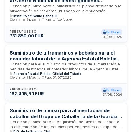
al Centro Nacional de Investigaciones
Cardiovasculares Carlos III
Licitación pública para el suministro de pienso destinado a la
alimentación de roedores utilizados en investigación
Instituto de Salud Carlos III
cardiovascular. El Centro Nacional de Investigaciones
Abierto
·
Madrid
·
Pub.
01/08/2026
Cardiovasculares Carlos III (CNIC) requiere el abastecimiento
regular de alimento especializado para mantener las
colonias de animales de laboratorio necesarios para sus
PRESUPUESTO
En Plazo
731.850,00 EUR
programas de investigación. El contrato incluye la posibilidad
31/08/2026
de prórroga y se somete a los requisitos establecidos en la
normativa de contratos públicos.
Suministro de ultramarinos y bebidas para el
comedor laboral de la Agencia Estatal Boletín
Oficial del Estado
Licitación para el suministro de productos de alimentación e
bebidas destinados al comedor laboral de la Agencia Estatal
Agencia Estatal Boletín Oficial del Estado
Boletín Oficial del Estado ubicado en Madrid. El contrato
Abierto
·
Madrid
·
Pub.
31/07/2026
comprende ultramarinos variados como aceites, lácteos,
legumbres, pastas, arroz y huevos, con especificaciones de
calidad mínima en categoría extra o clase A. El adjudicatario
PRESUPUESTO
En Plazo
162.405,90 EUR
debe cumplir normativa técnico-sanitaria alimentaria,
31/08/2026
mantener medios personales y materiales para distribución,
y realizar entregas con documentación de albaranes.
Suministro de pienso para alimentación de
caballos del Grupo de Caballería de la Guardia
Civil
Licitación pública para la adquisición de pienso destinado a
la alimentación de los caballos pertenecientes al Grupo de
D.G. de la Guardia Civil
Caballería de la Guardia Civil durante las anualidades 2027,