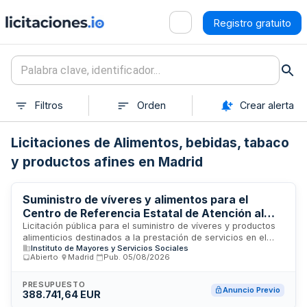
Registro gratuito
Filtros
Orden
Crear alerta
Licitaciones de Alimentos, bebidas, tabaco
y productos afines en Madrid
Suministro de víveres y alimentos para el
Centro de Referencia Estatal de Atención al
Daño Cerebral
Licitación pública para el suministro de víveres y productos
alimenticios destinados a la prestación de servicios en el
Instituto de Mayores y Servicios Sociales
Centro de Referencia Estatal de Atención al Daño Cerebral
Abierto
·
Madrid
·
Pub.
05/08/2026
(CEADAC), organismo dependiente del Instituto de Mayores y
Servicios Sociales. El contrato se divide en cinco lotes
especializados de productos alimentarios dirigidos a
PRESUPUESTO
Anuncio Previo
388.741,64 EUR
satisfacer las necesidades nutricionales de los usuarios y