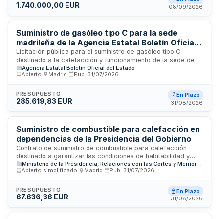
1.740.000,00 EUR
procedimiento abierto ordinario bajo legislación armonizada.
08/09/2026
Suministro de gasóleo tipo C para la sede
madrileña de la Agencia Estatal Boletín Oficial
del Estado
Licitación pública para el suministro de gasóleo tipo C
destinado a la calefacción y funcionamiento de la sede de la
Agencia Estatal Boletín Oficial del Estado
Agencia Estatal Boletín Oficial del Estado ubicada en Madrid.
Abierto
·
Madrid
·
Pub.
31/07/2026
El contrato incluye la entrega del combustible en la ubicación
especificada, con gestión unitaria de la prestación para
optimizar eficiencia técnica y económica. Se rige por la
PRESUPUESTO
En Plazo
285.619,83 EUR
normativa de contratación del sector público y contempla un
31/08/2026
plazo de garantía de un año desde la recepción formal del
contrato.
Suministro de combustible para calefacción en
dependencias de la Presidencia del Gobierno
Contrato de suministro de combustible para calefacción
destinado a garantizar las condiciones de habitabilidad y
Ministerio de la Presidencia, Relaciones con las Cortes y Memoria Democrática
funcionamiento de los edificios adscritos a la Presidencia del
Abierto simplificado
·
Madrid
·
Pub.
31/07/2026
Gobierno. La Unidad de Medios Operativos, a través del
Departamento de Coordinación Técnica y Jurídica, licita este
suministro para el mantenimiento y conservación de sus
PRESUPUESTO
En Plazo
67.636,36 EUR
instalaciones, garantizando el abastecimiento de
31/08/2026
combustible necesario para los sistemas de calefacción
durante el período de vigencia del contrato.