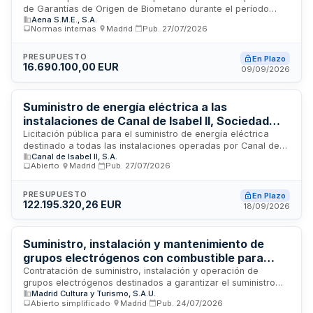
de Garantías de Origen de Biometano durante el período
Aena S.M.E., S.A.
2026-2028. El contrato tiene un valor estimado de más de
Normas internas
·
Madrid
·
Pub.
27/07/2026
diez millones de euros y busca proveer a la empresa
gestora de aeropuertos españoles de certificados que
acrediten el origen renovable de biometano, contribuyendo
PRESUPUESTO
En Plazo
16.690.100,00 EUR
así a los objetivos de sostenibilidad energética y
09/09/2026
descarbonización del sector aeroportuario. La adquisición se
realiza desde la Presidencia y Consejería Delegada de Aena
en Madrid.
Suministro de energía eléctrica a las
instalaciones de Canal de Isabel II, Sociedad
Anónima, Mancomunidad de Pueblos, período
Licitación pública para el suministro de energía eléctrica
destinado a todas las instalaciones operadas por Canal de
2027-2029
Canal de Isabel II, S.A.
Isabel II, S.A., M.P. durante el período comprendido entre
Abierto
·
Madrid
·
Pub.
27/07/2026
2027 y 2029. El contrato contempla la prestación del servicio
conforme a los términos técnicos y administrativos
establecidos en los correspondientes pliegos de
PRESUPUESTO
En Plazo
122.195.320,26 EUR
prescripciones, incluyendo la posibilidad de incorporación
18/09/2026
de nuevos puntos de suministro sin incremento del precio
base dentro de los márgenes contractuales permitidos.
Suministro, instalación y mantenimiento de
grupos electrógenos con combustible para
Hispanidad 2026 - Madrid, Cultura y Turismo
Contratación de suministro, instalación y operación de
grupos electrógenos destinados a garantizar el suministro
Madrid Cultura y Turismo, S.A.U.
eléctrico continuo durante la celebración de Hispanidad
Abierto simplificado
·
Madrid
·
Pub.
24/07/2026
2026 en Madrid. El contrato incluye el transporte, instalación,