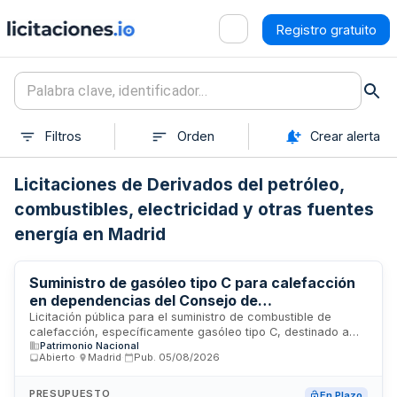
Registro gratuito
Filtros
Orden
Crear alerta
Licitaciones de Derivados del petróleo,
combustibles, electricidad y otras fuentes
energía en Madrid
Suministro de gasóleo tipo C para calefacción
en dependencias del Consejo de
Administración del Patrimonio Nacional
Licitación pública para el suministro de combustible de
calefacción, específicamente gasóleo tipo C, destinado a
Patrimonio Nacional
abastecer las calderas de gasoil con consumos
Abierto
·
Madrid
·
Pub.
05/08/2026
estacionales ubicadas en las dependencias del Consejo de
Administración del Patrimonio Nacional. El contrato se regula
mediante precios unitarios y se tramita conforme a
PRESUPUESTO
En Plazo