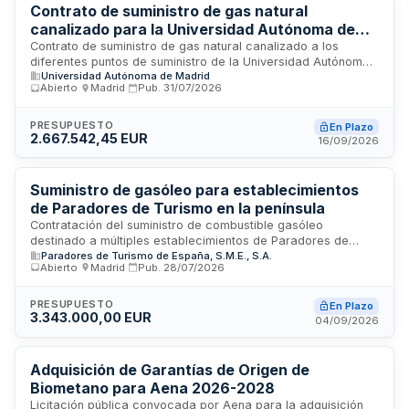
Contrato de suministro de gas natural
canalizado para la Universidad Autónoma de
Madrid
Contrato de suministro de gas natural canalizado a los
diferentes puntos de suministro de la Universidad Autónoma
Universidad Autónoma de Madrid
de Madrid. La Universidad licita la prestación de este
Abierto
·
Madrid
·
Pub.
31/07/2026
servicio esencial mediante procedimiento abierto, conforme
a la normativa de contratación del sector público. El
suministro se regirá por las cláusulas administrativas
PRESUPUESTO
En Plazo
2.667.542,45 EUR
particulares específicas y el pliego de prescripciones
16/09/2026
técnicas que definirán las características técnicas, forma de
ejecución y las condiciones particulares de entrega del
servicio de gas en los distintos puntos de consumo del
Suministro de gasóleo para establecimientos
campus universitario.
de Paradores de Turismo en la península
Contratación del suministro de combustible gasóleo
destinado a múltiples establecimientos de Paradores de
Paradores de Turismo de España, S.M.E., S.A.
Turismo de España localizados en la península. El contrato
Abierto
·
Madrid
·
Pub.
28/07/2026
incluye la entrega de combustible con posibilidad de
prórroga anual y expansión a nuevos Paradores durante su
vigencia. Se busca un proveedor con solvencia económica y
PRESUPUESTO
En Plazo
3.343.000,00 EUR
financiera demostrada para garantizar el abastecimiento
04/09/2026
continuo a los diversos establecimientos hoteleros de la
cadena estatal.
Adquisición de Garantías de Origen de
Biometano para Aena 2026-2028
Licitación pública convocada por Aena para la adquisición