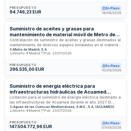
puesta en funcionamiento, mantenimiento preventivo y
correctivo, asistencia técnica presencial, desmontaje de
PRESUPUESTO
En Plazo
94.746,23 EUR
equipos, legalización de instalaciones eléctricas temporales
19/08/2026
y suministro de combustible y AdBlue durante todo el período
de ejecución en los emplazamientos designados.
Suministro de aceites y grasas para
mantenimiento de material móvil de Metro de
Madrid
Contratación de suministro de aceites y grasas destinados al
mantenimiento de diversos equipos instalados en el material
Metro de Madrid, S.A.
móvil de Metro de Madrid. El suministro se ejecutará durante
Abierto
·
Madrid
·
Pub.
23/07/2026
treinta meses o hasta agotar el importe de licitación. La
adjudicación se realizará al oferente que presente el precio
más bajo, conforme a los criterios de mejor precio
PRESUPUESTO
En Plazo
296.535,00 EUR
establecidos en el procedimiento abierto de contratación.
10/09/2026
Suministro de energía eléctrica para
infraestructuras hidráulicas de Acuamed
durante el año 2027
Licitación para el suministro de energía eléctrica destinado a
las infraestructuras de Acuamed durante el año 2027. El
Aguas de las Cuencas Mediterráneas, S.M.E., S.A. (ACUAMED)
contrato cubre el abastecimiento de electricidad en alta y
Abierto
·
Madrid
·
Pub.
23/07/2026
baja tensión para plantas desaladoras, estaciones
elevadoras de agua, plantas de tratamiento y oficinas
ubicadas en múltiples provincias españolas. La demanda
PRESUPUESTO
En Plazo
147.504.772,96 EUR
prevista asciende a 1,35 teravatios hora anuales, distribuida
07/09/2026