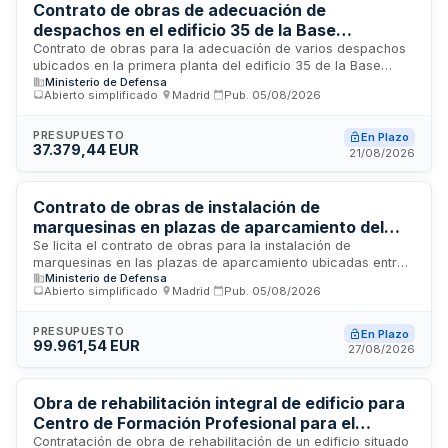
Contrato de obras de adecuación de
despachos en el edificio 35 de la Base
Retamares
Contrato de obras para la adecuación de varios despachos
ubicados en la primera planta del edificio 35 de la Base
Ministerio de Defensa
Retamares, promovido por la Jefatura de Seguridad y
Abierto simplificado
·
Madrid
·
Pub.
05/08/2026
Servicios de Retamares. El proyecto contempla la
redistribución de espacios conforme a la nueva estructura
de personal y secciones, así como la implementación de
PRESUPUESTO
En Plazo
37.379,44 EUR
ventilación natural en todas las estancias destinadas a
21/08/2026
trabajadores. Se clasifica como obra de conservación y
mantenimiento según la normativa aplicable.
Contrato de obras de instalación de
marquesinas en plazas de aparcamiento del
Centro de Apoyo Operativo de Ciberseguridad
Se licita el contrato de obras para la instalación de
marquesinas en las plazas de aparcamiento ubicadas entre
Ministerio de Defensa
los edificios 428 y 429 del Centro de Apoyo Operativo de
Abierto simplificado
·
Madrid
·
Pub.
05/08/2026
Ciberseguridad de la Defensa en Madrid. Se trata de obras
de conservación y mantenimiento clasificadas conforme a la
Ley de Contratos del Sector Público. El procedimiento de
PRESUPUESTO
En Plazo
99.961,54 EUR
adjudicación es abierto simplificado y la tramitación
27/08/2026
ordinaria. El Órgano de Contratación es la Jefatura de
Asuntos Económicos del Estado Mayor de la Defensa.
Obra de rehabilitación integral de edificio para
Centro de Formación Profesional para el
Empleo en Fuenlabrada
Contratación de obra de rehabilitación de un edificio situado