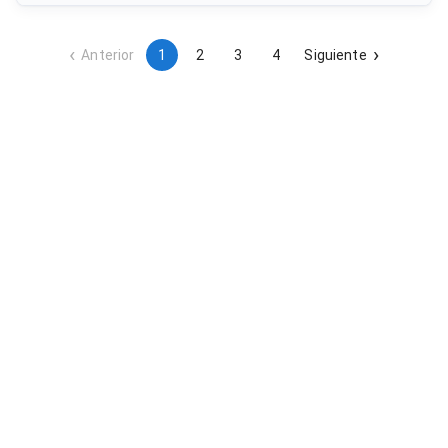
conexionado, configuración e integración en el sistema de
seguridad integral de la instalación, incluyendo pruebas
funcionales y puesta en marcha con certificado de
integración.
Anterior
1
2
3
4
Siguiente