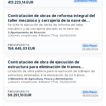
Anuncio Previo
413.223,14 EUR
diversos componentes de equipamiento urbano necesarios
para mejorar y mantener la infraestructura de uso público
municipal. La inversión presupuestada alcanza más de
cuatrocientos mil euros.
Contratación de obras de reforma integral del
taller mecánico y cerrajería de la nave de
mantenimiento municipal
Se licita la ejecución de obras de reforma del taller
mecánico y de cerrajería ubicado en la nave de
Ayuntamiento de Alcorcón
mantenimiento municipal. El proyecto técnico, redactado por
Abierto simplificado
·
Madrid
·
Pub.
05/08/2026
arquitecto profesional colegiado, define los trabajos a
realizar de manera integral sin división en lotes, asegurando
la correcta ejecución técnica de todas las fases. La
PRESUPUESTO
En Plazo
156.445,03 EUR
dirección facultativa de las obras corre a cargo del
25/08/2026
profesional que redactó el proyecto. El contrato se ejecutará
bajo sistema de precio a tanto alzado conforme al
presupuesto detallado y mediciones establecidas en la
Contratación de obra de ejecución de
documentación técnica del proyecto.
estructura para eliminación de tramos
inferiores de escalera exterior de evacuación
Licitación de obra pública para la ejecución de trabajos de
estructura destinados a la eliminación de los tramos
del Laboratorio Arbitral Agroalimentario de
Ministerio de Agricultura, Pesca y Alimentación
inferiores de la escalera exterior de evacuación del edificio
Madrid
Abierto simplificado
·
Madrid
·
Pub.
05/08/2026
sur del Laboratorio Arbitral Agroalimentario de Madrid. El
contrato se adjudica mediante procedimiento abierto
simplificado y se rige por las disposiciones de la Ley de
PRESUPUESTO
En Plazo
59.251,10 EUR
Contratos del Sector Público. La administración contratante
18/09/2026
es el Ministerio de Agricultura, Pesca y Alimentación a través
de la Dirección General de Servicios e Inspección.