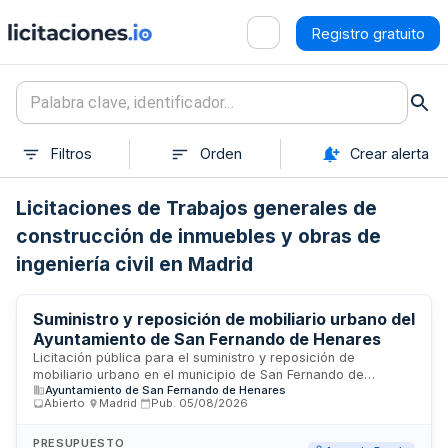
Registro gratuito
Filtros
Orden
Crear alerta
Licitaciones de Trabajos generales de
construcción de inmuebles y obras de
ingeniería civil en Madrid
Suministro y reposición de mobiliario urbano del
Ayuntamiento de San Fernando de Henares
Licitación pública para el suministro y reposición de
mobiliario urbano en el municipio de San Fernando de
Ayuntamiento de San Fernando de Henares
Henares. La Junta de Gobierno Local del Ayuntamiento
Abierto
·
Madrid
·
Pub.
05/08/2026
contrata la provisión de elementos de mobiliario destinados
a espacios públicos, incluyendo su instalación y
mantenimiento. El objeto comprende la adquisición de
PRESUPUESTO