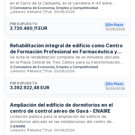
en el Cerro de la Cantueña, en la carretera A-42 entre
Consejeria de Economía, Empleo y Competitividad
Madrid y Toledo, destinado a funcionar como Centro de
Abierto
·
Madrid
·
Pub.
05/08/2026
Formación Profesional para el Empleo. El proyecto contempla
la adaptación funcional de espacios, incluyendo posibles
modificaciones estructurales en zonas de talleres según las
PRESUPUESTO
En Plazo
2.720.460,11 EUR
especialidades formativas a implantar, así como el
15/09/2026
cumplimiento de requisitos de sostenibilidad medioambiental,
tratamiento de residuos y gestión energética durante la
ejecución.
Rehabilitación integral de edificio como Centro
de Formación Profesional en Farmacéutica y
Biotecnología en Tres Cantos, Madrid
Se licita la rehabilitación completa de un inmueble ubicado
en la Plaza Central de Tres Cantos para su transformación
Consejeria de Economía, Empleo y Competitividad
en Centro de Formación Profesional especializado en
Abierto
·
Madrid
·
Pub.
05/08/2026
Farmacéutica y Biotecnología. Las obras incluyen reforma
estructural, instalaciones técnicas, cerramientos, sistemas
de climatización y tratamiento del aire, así como adecuación
PRESUPUESTO
En Plazo
3.392.922,48 EUR
integral del edificio para su nuevo uso educativo y
15/09/2026
profesional. El proyecto requiere experiencia en
rehabilitación de edificios con ejecución coordinada de obra
civil e instalaciones complejas.
Ampliación del edificio de dormitorios en el
centro de control aéreo de Gavá - ENAIRE
Licitación pública para la ampliación del edificio de
dormitorios ubicado en las instalaciones del centro de
ENAIRE
control aéreo de Gavá, convocada por la Dirección
Abierto
·
Madrid
·
Pub.
05/08/2026
Económico-Financiera de ENAIRE. El proyecto comprende