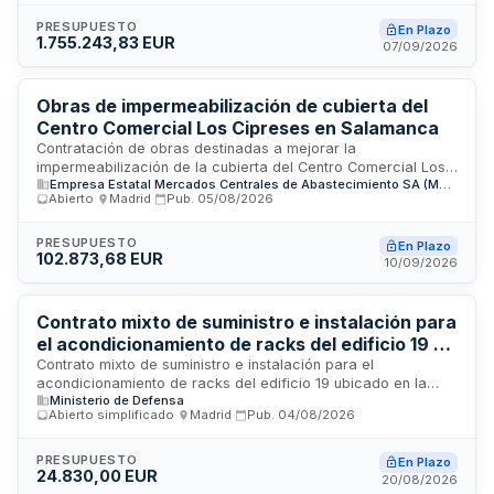
trabajos de construcción e ingeniería civil destinados a
ampliar la capacidad de alojamiento del personal operativo
PRESUPUESTO
En Plazo
1.755.243,83 EUR
del centro. La inversión total asignada asciende a
07/09/2026
1.755.243,83 euros. La contratación se rige por la normativa
de contratación pública española y se encuentra en fase de
publicación para captar ofertas de empresas constructoras
Obras de impermeabilización de cubierta del
especializadas en obras de ampliación de edificios.
Centro Comercial Los Cipreses en Salamanca
Contratación de obras destinadas a mejorar la
impermeabilización de la cubierta del Centro Comercial Los
Empresa Estatal Mercados Centrales de Abastecimiento SA (MERCASA)
Cipreses ubicado en Salamanca. MERCASA requiere
Abierto
·
Madrid
·
Pub.
05/08/2026
empresas especializadas en trabajos de impermeabilización
con experiencia demostrada en proyectos de similares
características. La ejecución incluye asignación de personal
PRESUPUESTO
En Plazo
102.873,68 EUR
técnico cualificado, medios auxiliares y garantía de
10/09/2026
ejecución mínima de un año desde la recepción correcta de
la obra.
Contrato mixto de suministro e instalación para
el acondicionamiento de racks del edificio 19 en
la Base EMAD-Retamares del Ministerio de
Contrato mixto de suministro e instalación para el
acondicionamiento de racks del edificio 19 ubicado en la
Defensa
Ministerio de Defensa
Base EMAD-Retamares de Pozuelo de Alarcón, Madrid. El
Abierto simplificado
·
Madrid
·
Pub.
04/08/2026
Ministerio de Defensa, a través de la Jefatura de Seguridad
y Servicios de Retamares, licita la adquisición de equipos de
control de acceso (controladoras, lectores y cerraderos)
PRESUPUESTO
En Plazo
24.830,00 EUR
junto con su instalación física en racks, tendido de cableado,
20/08/2026