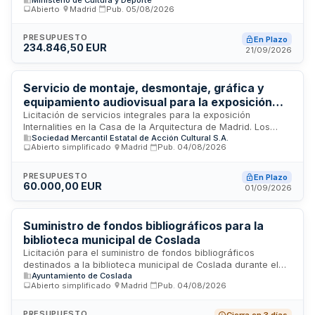
en dos museos madrileños. El trabajo comprende la
Abierto
·
Madrid
·
Pub.
05/08/2026
restauración de un conjunto de esculturas de piedra y
escalinatas en los Jardines del Museo Lázaro Galdiano, así
como intervenciones en los estucos del Salón de Baile del
PRESUPUESTO
En Plazo
234.846,50 EUR
Museo Cerralbo. Se trata de un servicio administrativo regido
21/09/2026
por la Ley de Contratos del Sector Público, con adjudicación
mediante procedimiento abierto.
Servicio de montaje, desmontaje, gráfica y
equipamiento audiovisual para la exposición
Internalities en la Casa de la Arquitectura de
Licitación de servicios integrales para la exposición
Internalities en la Casa de la Arquitectura de Madrid. Los
Madrid
Sociedad Mercantil Estatal de Acción Cultural S.A.
trabajos incluyen el montaje y desmontaje de instalaciones
Abierto simplificado
·
Madrid
·
Pub.
04/08/2026
artístico-arquitectónicas, producción de gráfica mediante
vinilos, instalación de equipamiento audiovisual y servicios
asociados. La exposición se desarrollará desde octubre de
PRESUPUESTO
En Plazo
60.000,00 EUR
dos mil veintiséis hasta enero de dos mil veintisiete. Se
01/09/2026
requiere experiencia acreditada en trabajos similares y
capacidad técnica para ejecutar todas las fases del
proyecto conforme a las especificaciones técnicas
Suministro de fondos bibliográficos para la
establecidas.
biblioteca municipal de Coslada
Licitación para el suministro de fondos bibliográficos
destinados a la biblioteca municipal de Coslada durante el
Ayuntamiento de Coslada
año 2026. El contrato incluye la entrega de material impreso
Abierto simplificado
·
Madrid
·
Pub.
04/08/2026
y audiovisual, con obligaciones de transporte, entrega en
cada biblioteca, consulta de catálogo en línea y reposición
de ejemplares defectuosos. El adjudicatario asume todos los
PRESUPUESTO