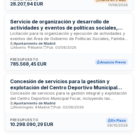
Cierra en 3 días
28.207,94 EUR
gastos asociados a embalaje, transporte y entrega de los
11/08/2026
fondos.
Servicio de organización y desarrollo de
actividades y eventos de políticas sociales,
familia e igualdad con productos de comercio
Licitación para la organización y ejecución de actividades y
eventos del Área de Gobierno de Políticas Sociales, Familia
justo - Ayuntamiento de Madrid
Ayuntamiento de Madrid
e Igualdad del Ayuntamiento de Madrid. El servicio
Abierto
·
Madrid
·
Pub.
03/08/2026
comprende la planificación, coordinación y desarrollo de
iniciativas dirigidas a promover políticas de igualdad, apoyo
familiar y cohesión social, con obligación de utilizar
PRESUPUESTO
Anuncio Previo
785.568,45 EUR
productos y servicios procedentes del comercio justo en el
catering y suministros de los eventos. La contratación busca
garantizar que los actos municipales en materia social
alineen valores de sostenibilidad y comercio ético con los
Concesión de servicios para la gestión y
objetivos de inclusión social de la ciudad.
explotación del Centro Deportivo Municipal
Fúcar con cafetería y terraza
Concesión de servicios para la gestión integral y explotación
del Centro Deportivo Municipal Fúcar, incluyendo las
Ayuntamiento de Madrid
instalaciones deportivas y la cafetería con terraza anexa
Restringido
·
Madrid
·
Pub.
02/08/2026
ubicada en el complejo. El concesionario asumirá el riesgo
operacional de la explotación del servicio, debiendo realizar
las inversiones necesarias para equipar la cafetería en la
PRESUPUESTO
En Plazo
10.298.090,29 EUR
planta segunda del centro. Se adjudicará mediante
06/10/2026
procedimiento restringido conforme a la Ley de Contratos
del Sector Público.