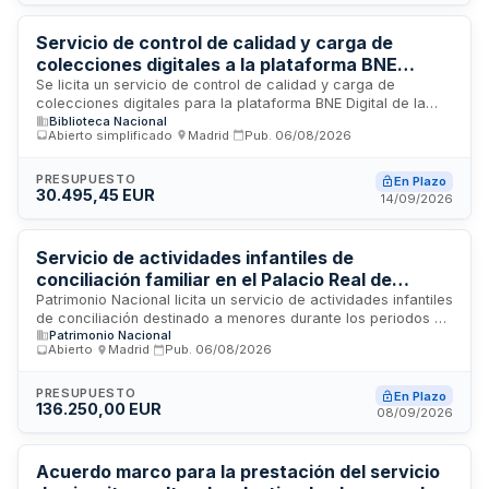
almacenaje de infraestructuras, sonorización, iluminación y
seguridad de todas las prestaciones necesarias para el
correcto desarrollo del evento.
Servicio de control de calidad y carga de
colecciones digitales a la plataforma BNE
Digital de la Biblioteca Nacional de España
Se licita un servicio de control de calidad y carga de
colecciones digitales para la plataforma BNE Digital de la
Biblioteca Nacional
Biblioteca Nacional de España. El servicio incluye tareas de
Abierto simplificado
·
Madrid
·
Pub.
06/08/2026
planificación, coordinación de proyectos, control
documental, generación de metadatos, preservación digital y
organización de contenidos. La empresa adjudicataria debe
PRESUPUESTO
En Plazo
30.495,45 EUR
contar con personal cualificado que incluya coordinadores
14/09/2026
de proyecto y técnicos documentalistas especializados en
digitalización y gestión de objetos digitales.
Servicio de actividades infantiles de
conciliación familiar en el Palacio Real de
Madrid y delegación de El Pardo durante
Patrimonio Nacional licita un servicio de actividades infantiles
de conciliación destinado a menores durante los periodos no
periodos no lectivos de 2027 y 2028
Patrimonio Nacional
lectivos de Semana Santa, verano, Navidad y tres días
Abierto
·
Madrid
·
Pub.
06/08/2026
individuales no lectivos en 2027. Las actividades se
desarrollarán en las instalaciones de Servicios Centrales-
Delegación de El Pardo, con una participación estimada de
PRESUPUESTO
En Plazo
136.250,00 EUR
30 a 70 menores según el periodo. El servicio incluye
08/09/2026
programación educativa, catering con desayuno y comida, y
material fungible.
Acuerdo marco para la prestación del servicio