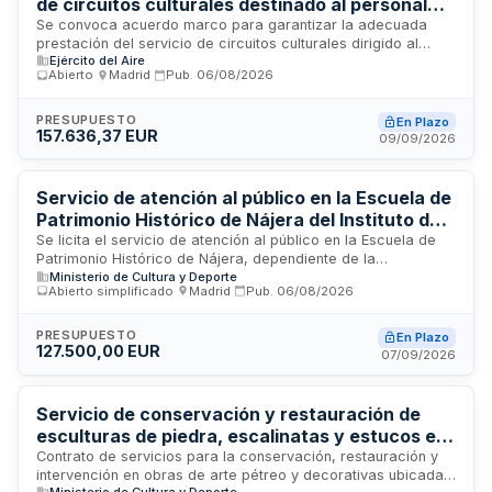
de circuitos culturales destinado al personal
militar del Ejército del Aire y del Espacio
Se convoca acuerdo marco para garantizar la adecuada
prestación del servicio de circuitos culturales dirigido al
Ejército del Aire
personal militar del Ejército del Aire y del Espacio como
Abierto
·
Madrid
·
Pub.
06/08/2026
parte de su programa de acción social durante la temporada
estival del año 2027. El acuerdo se ejecutará a través de la
Sección Económico-administrativa 015 del Ejército del Aire y
PRESUPUESTO
En Plazo
157.636,37 EUR
del Espacio, sujeto a regulación armonizada conforme a la
09/09/2026
Ley de Contratos del Sector Público. Los contratos derivados
del acuerdo marco se ajustarán a las prestaciones técnicas
especificadas en el pliego correspondiente.
Servicio de atención al público en la Escuela de
Patrimonio Histórico de Nájera del Instituto de
Patrimonio Cultural de España
Se licita el servicio de atención al público en la Escuela de
Patrimonio Histórico de Nájera, dependiente de la
Ministerio de Cultura y Deporte
Subdirección General del Instituto de Patrimonio Cultural de
Abierto simplificado
·
Madrid
·
Pub.
06/08/2026
España. El servicio comprende la recepción, información y
orientación a visitantes, así como la gestión de registros de
asistencia y elaboración de informes mensuales con
PRESUPUESTO
En Plazo
127.500,00 EUR
métricas de afluencia y procedencia geográfica. La
07/09/2026
empresa adjudicataria debe disponer de personal
coordinador con experiencia en gestión de servicios
similares y personal especializado en atención al público con
Servicio de conservación y restauración de
formación mínima de educación secundaria obligatoria,
esculturas de piedra, escalinatas y estucos en
dominio del español y competencia en lengua inglesa.
los Museos Lázaro Galdiano y Cerralbo de
Contrato de servicios para la conservación, restauración y
intervención en obras de arte pétreo y decorativas ubicadas
Madrid
Ministerio de Cultura y Deporte