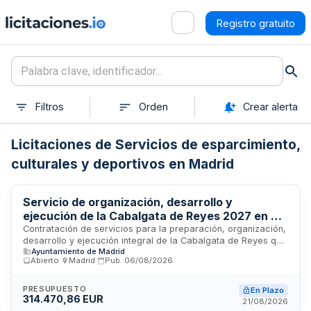
Registro gratuito
Filtros
Orden
Crear alerta
Licitaciones de Servicios de esparcimiento,
culturales y deportivos en Madrid
Servicio de organización, desarrollo y
ejecución de la Cabalgata de Reyes 2027 en el
distrito de Latina
Contratación de servicios para la preparación, organización,
desarrollo y ejecución integral de la Cabalgata de Reyes que
Ayuntamiento de Madrid
discurrirá por diversas calles del Distrito de Latina. El
Abierto
·
Madrid
·
Pub.
06/08/2026
adjudicatario será responsable de la gestión completa
incluyendo contratación y producción de actividades, aporte
de medios y equipos técnicos y humanos, trabajos
PRESUPUESTO
En Plazo
314.470,86 EUR
preparatorios previos, recogida y transporte de carrozas,
21/08/2026