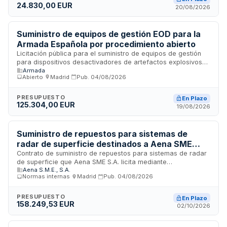
24.830,00 EUR
junto con su instalación física en racks, tendido de cableado,
20/08/2026
conexionado, configuración e integración en el sistema de
seguridad integral de la instalación, incluyendo pruebas
funcionales y puesta en marcha con certificado de
Suministro de equipos de gestión EOD para la
integración.
Armada Española por procedimiento abierto
Licitación pública para el suministro de equipos de gestión
para dispositivos desactivadores de artefactos explosivos
Armada
EOD. Promovida por la Dirección de Gestión Económica de la
Abierto
·
Madrid
·
Pub.
04/08/2026
Jefatura de Apoyo Logístico de la Armada, con sede en
Madrid. El contrato se rige por la Ley de Contratos del Sector
Público en los ámbitos de Defensa y Seguridad, regulando
PRESUPUESTO
En Plazo
125.304,00 EUR
las prestaciones técnicas, económicas y administrativas que
19/08/2026
deberá cumplir el adjudicatario seleccionado mediante
procedimiento abierto.
Suministro de repuestos para sistemas de
radar de superficie destinados a Aena SME
S.A.
Contrato de suministro de repuestos para sistemas de radar
de superficie que Aena SME S.A. licita mediante
Aena S.M.E., S.A.
procedimiento general libre. El objeto comprende la
Normas internas
·
Madrid
·
Pub.
04/08/2026
adquisición de componentes técnicos especializados para
equipos de radar de superficie, con un plazo de ejecución
de cuatro meses. La prestación se realizará en las
PRESUPUESTO
En Plazo
158.249,53 EUR
ubicaciones que determine el adjudicatario, sujeto a
02/10/2026
condiciones especiales de ejecución de carácter social y
requisitos de seguro de responsabilidad civil en