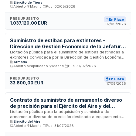
Ejército de Tierra
condecoraciones destinadas a diversas unidades del
Abierto
·
Madrid
·
Pub.
02/08/2026
Ejército de Tierra. El suministro incluye la entrega de artículos
que deberán cumplir con especificaciones técnicas
definidas, siendo objeto de pruebas de aceptación técnica y
PRESUPUESTO
En Plazo
1.037.120,00 EUR
certificaciones de calidad. La tramitación es ordinaria con
07/09/2026
carácter plurianual y sujeta a regulación armonizada.
Suministro de estibas para extintores -
Dirección de Gestión Económica de la Jefatura
de Apoyo Logístico de la Armada
Licitación pública para el suministro de estibas destinadas a
extintores convocada por la Dirección de Gestión Económica
Armada
de la Jefatura de Apoyo Logístico de la Armada, órgano
Abierto simplificado
·
Madrid
·
Pub.
31/07/2026
administrativo de la defensa. El contrato se rige por las
Cláusulas Administrativas Particulares y el Pliego de
Prescripciones Técnicas, pudiendo optar empresas
PRESUPUESTO
En Plazo
33.800,00 EUR
españolas o extranjeras con capacidad legal para contratar.
17/08/2026
La adjudicación se realiza conforme a criterios de selección
establecidos en la documentación licitadora publicada en la
Plataforma de Contratación del Sector Público.
Contrato de suministro de armamento diverso
de precisión para el Ejército del Aire y del
Espacio
Licitación pública para la adquisición y suministro de
armamento diverso de precisión destinado a equipamiento
Ejército del Aire
de diversas unidades del Ejército del Aire y del Espacio. El
Abierto
·
Madrid
·
Pub.
31/07/2026
contrato, clasificado como suministro de bienes, comprende
la provisión de fusiles y componentes conexos conforme a