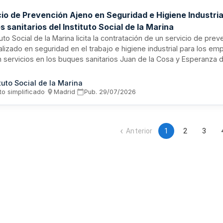
io de Prevención Ajeno en Seguridad e Higiene Industria
 sanitarios del Instituto Social de la Marina
ituto Social de la Marina licita la contratación de un servicio de pre
lizado en seguridad en el trabajo e higiene industrial para los e
 servicios en los buques sanitarios Juan de la Cosa y Esperanza de
o incluye todas las actividades obligadas por la Ley de Prevenció
les, con ejecución unificada en ambos buques para estandarizar 
ituto Social de la Marina
ciones de riesgos, respetando las especificidades de cada embar
to simplificado
·
Madrid
·
Pub.
29/07/2026
Anterior
1
2
3