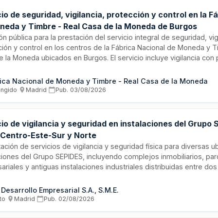
io de seguridad, vigilancia, protección y control en la F
neda y Timbre - Real Casa de la Moneda de Burgos
ión pública para la prestación del servicio integral de seguridad, vig
ión y control en los centros de la Fábrica Nacional de Moneda y T
 la Moneda ubicados en Burgos. El servicio incluye vigilancia con
 de accesos y protección de instalaciones durante el período de v
o. La ejecución se realizará mediante procedimiento restringido c
ica Nacional de Moneda y Timbre - Real Casa de la Moneda
va de contratación pública.
ingido
·
Madrid
·
Pub.
03/08/2026
io de vigilancia y seguridad en instalaciones del Grupo 
 Centro-Este-Sur y Norte
ación de servicios de vigilancia y seguridad física para diversas u
aciones del Grupo SEPIDES, incluyendo complejos inmobiliarios, pa
riales y antiguas instalaciones industriales distribuidas entre dos
icos. El servicio abarca patrullaje, vigilancia mediante sistemas d
nación de emergencias y protección de personas e instalaciones.
 Desarrollo Empresarial S.A., S.M.E.
ataria debe estar autorizada e inscrita en el Registro de Empresa
to
·
Madrid
·
Pub.
02/08/2026
isterio del Interior conforme a la Ley de Seguridad Privada.