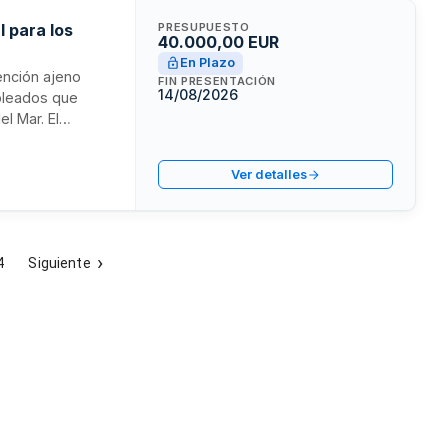
l para los
PRESUPUESTO
40.000,00 EUR
En Plazo
vención ajeno
FIN PRESENTACIÓN
14/08/2026
mpleados que
l Mar. El
n de Riesgos
procedimientos y
Ver detalles
cación.
4
Siguiente