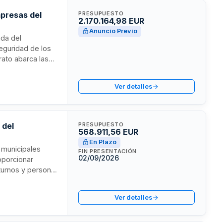
mpresas del
PRESUPUESTO
2.170.164,98 EUR
Anuncio Previo
nda del
seguridad de los
rato abarca las
estinadas al
icio se prestará
Ver detalles
 apoyo al
 del
PRESUPUESTO
568.911,56 EUR
En Plazo
s municipales
FIN PRESENTACIÓN
02/09/2026
oporcionar
 turnos y personal
nto de quince
res. Regulado por
Ver detalles