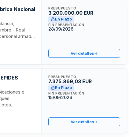
ábrica Nacional
PRESUPUESTO
3.200.000,00 EUR
En Plazo
ilancia,
FIN PRESENTACIÓN
28/09/2026
imbre - Real
 personal armado,
igencia del
onforme a la
Ver detalles
SEPIDES -
PRESUPUESTO
7.375.869,03 EUR
En Plazo
bicaciones e
FIN PRESENTACIÓN
15/09/2026
rques
 lotes
e seguridad,
 La empresa
Ver detalles
s de Seguridad