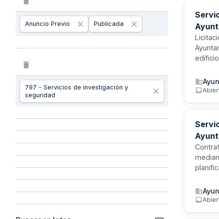
Servic
Anuncio Previo
Publicada
Ayunt
Licitac
Ayuntam
edifici
labores
alojam
Ayun
797 - Servicios de investigación y
en los 
Abier
seguridad
empren
Servic
Ayunt
Contrat
median
planifi
asigna
minutos
Ayun
la Ley 
Abier