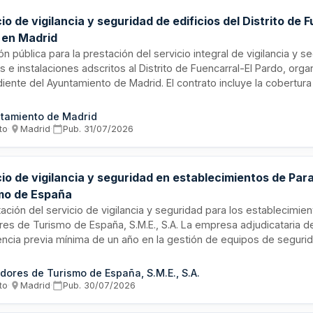
io de vigilancia y seguridad de edificios del Distrito de 
 en Madrid
ión pública para la prestación del servicio integral de vigilancia y s
os e instalaciones adscritos al Distrito de Fuencarral-El Pardo, org
ente del Ayuntamiento de Madrid. El contrato incluye la cobertura 
ente, control de accesos, protección de inmuebles y servicios c
ad. La duración y cobertura del servicio abarca la totalidad de edi
tamiento de Madrid
trito ubicado en la zona norte de Madrid.
to
·
Madrid
·
Pub.
31/07/2026
cio de vigilancia y seguridad en establecimientos de Par
mo de España
ación del servicio de vigilancia y seguridad para los establecimie
res de Turismo de España, S.M.E., S.A. La empresa adjudicataria d
encia previa mínima de un año en la gestión de equipos de seguri
ro o cinco estrellas, garantizando que todo el personal posea la 
cación necesaria para prestar el servicio. Se requiere la presentaci
dores de Turismo de España, S.M.E., S.A.
 técnica explicativa del servicio y los medios para su ejecución,
to
·
Madrid
·
Pub.
30/07/2026
ación de solvencia económica, financiera y técnica conforme a lo
cidos en el pliego de prescripciones técnicas.