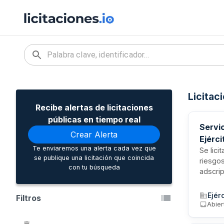
Licitac
Recibe alertas de licitaciones
públicas en tiempo real
Servic
Crear Alerta
Ejérci
Te enviaremos una alerta cada vez que
Se lici
se publique una licitación que coincida
riesgos
con tu búsqueda
adscri
acredit
coordi
Ejér
Filtros
docume
Abier
inspecc
sus de