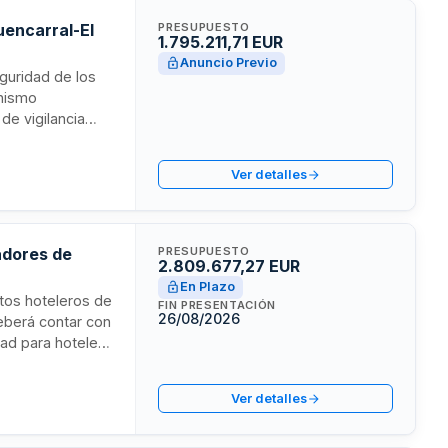
Fuencarral-El
PRESUPUESTO
1.795.211,71 EUR
Anuncio Previo
eguridad de los
anismo
de vigilancia
onexos de
ficios y espacios
Ver detalles
adores de
PRESUPUESTO
2.809.677,27 EUR
En Plazo
ntos hoteleros de
FIN PRESENTACIÓN
26/08/2026
eberá contar con
dad para hoteles
formación y
ón de una
Ver detalles
 así como
s términos