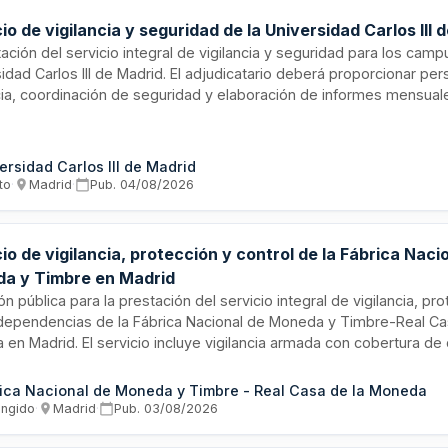
io de vigilancia y seguridad de la Universidad Carlos III 
ación del servicio integral de vigilancia y seguridad para los camp
idad Carlos III de Madrid. El adjudicatario deberá proporcionar per
cia, coordinación de seguridad y elaboración de informes mensual
de las instalaciones y sugerencias de mejora. El servicio incluye 
tor coordinador del contrato, presentación de informes detallado
iento de la normativa laboral vigente y convenios colectivos de 
ersidad Carlos III de Madrid
to
·
Madrid
·
Pub.
04/08/2026
io de vigilancia, protección y control de la Fábrica Naci
a y Timbre en Madrid
ión pública para la prestación del servicio integral de vigilancia, pr
 dependencias de la Fábrica Nacional de Moneda y Timbre-Real C
 en Madrid. El servicio incluye vigilancia armada con cobertura de 
s durante un período inicial de un año, con posibilidad de prórroga 
n. La contratación se realiza mediante procedimiento abierto con c
ica Nacional de Moneda y Timbre - Real Casa de la Moneda
cación que valoran aspectos técnicos y económicos.
ingido
·
Madrid
·
Pub.
03/08/2026