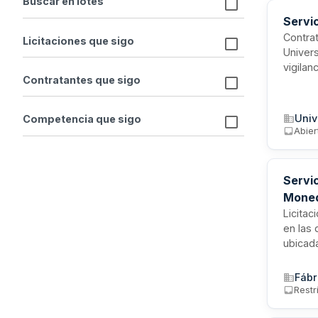
Buscar en lotes
Servic
Contrat
Licitaciones que sigo
Univers
vigilan
Contratantes que sigo
estado 
un ges
cumplim
Univ
Competencia que sigo
Abier
Servic
Moned
Licitac
en las
ubicada
horario
duració
Fábr
adjudi
Restr