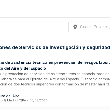
iones de Servicios de investigación y segurida
io de asistencia técnica en prevención de riesgos labor
to del Aire y del Espacio
ta la prestación de servicios de asistencia técnica especializada e
 laborales para el Ejército del Aire y del Espacio. El servicio comp
pción de dos técnicos superiores con formación de máster habilita
ación en al menos tres especialidades preventivas, que desarroll
nación de actividades empresariales, asesoramiento técnico, elab
cito del Aire
ntación preventiva, supervisión del cumplimiento normativo y ap
to
·
Madrid
·
Pub.
06/08/2026
iones y auditorías de seguridad y salud en el trabajo en el Cuarte
pendencias adscritas.