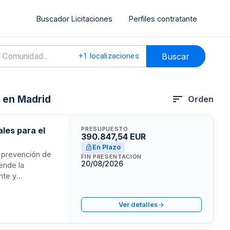
Buscador Licitaciones
Perfiles contratante
Buscar
+
1
localizaciones
d en Madrid
Orden
ales para el
PRESUPUESTO
390.847,54 EUR
En Plazo
n prevención de
FIN PRESENTACIÓN
20/08/2026
rende la
nte y
arán funciones de
oración de
Ver detalles
oyo en
l General y todas