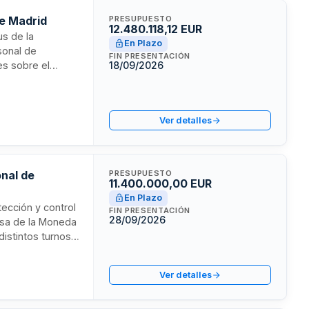
de Madrid
PRESUPUESTO
12.480.118,12 EUR
us de la
En Plazo
sonal de
FIN PRESENTACIÓN
es sobre el
18/09/2026
la designación de
s por campus y
seguridad.
Ver detalles
onal de
PRESUPUESTO
11.400.000,00 EUR
En Plazo
otección y control
FIN PRESENTACIÓN
28/09/2026
asa de la Moneda
distintos turnos
por igual
riterios de
Ver detalles