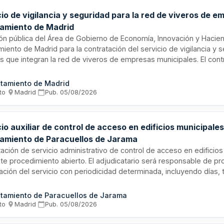
io de vigilancia y seguridad para la red de viveros de e
amiento de Madrid
ión pública del Área de Gobierno de Economía, Innovación y Hacie
iento de Madrid para la contratación del servicio de vigilancia y 
os que integran la red de viveros de empresas municipales. El cont
 de vigilancia, protección y seguridad física de las instalaciones d
iento temporal de empresas emergentes y emprendedores. El serv
tamiento de Madrid
diversos centros y edificios que conforman esta red municipal de
to
·
Madrid
·
Pub.
05/08/2026
dimiento ubicados en Madrid.
io auxiliar de control de acceso en edificios municipales
amiento de Paracuellos de Jarama
ación de servicio administrativo de control de acceso en edificio
te procedimiento abierto. El adjudicatario será responsable de pr
cación del servicio con periodicidad determinada, incluyendo días,
do. El servicio incluye gestión de cambios de turno con solapamie
 para transmisión de incidencias e instrucciones entre trabajado
tamiento de Paracuellos de Jarama
de Contratos del Sector Público.
to
·
Madrid
·
Pub.
05/08/2026