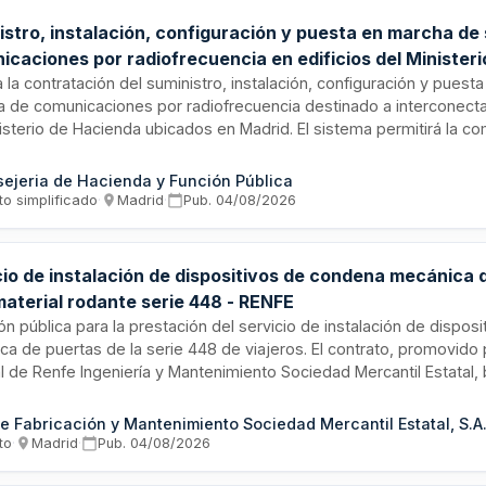
istro, instalación, configuración y puesta en marcha de
icaciones por radiofrecuencia en edificios del Minister
drid
ta la contratación del suministro, instalación, configuración y pues
 de comunicaciones por radiofrecuencia destinado a interconectar
isterio de Hacienda ubicados en Madrid. El sistema permitirá la c
rica entre los diferentes inmuebles ministeriales localizados en di
ones de la capital, aprovechando la infraestructura existente en ca
ejeria de Hacienda y Función Pública
ndo los equipos electrónicos especializados ya disponibles en las 
to simplificado
·
Madrid
·
Pub.
04/08/2026
cio de instalación de dispositivos de condena mecánica 
material rodante serie 448 - RENFE
ión pública para la prestación del servicio de instalación de dispo
a de puertas de la serie 448 de viajeros. El contrato, promovido 
 de Renfe Ingeniería y Mantenimiento Sociedad Mercantil Estatal, 
 de obra especializada y los servicios técnicos necesarios para la
mecanismos en el material móvil ferroviario. Los trabajos se enma
e Fabricación y Mantenimiento Sociedad Mercantil Estatal, S.A
tividades de mantenimiento y mejora de la flota de trenes de pas
to
·
Madrid
·
Pub.
04/08/2026
NFE.