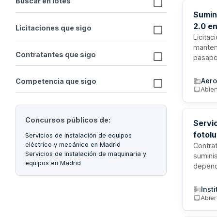
Buscar en lotes
Sumin
2.0 e
Licitaciones que sigo
Baraj
Licitac
manteni
Contratantes que sigo
pasapor
provis
óptimo
Aero
Competencia que sigo
aeropor
Abier
adminis
Concursos públicos de:
Servic
fotolu
Servicios de instalación de equipos
eléctrico y mecánico en Madrid
Contrat
Servicios de instalación de maquinaria y
sumini
equipos en Madrid
dependi
situado
dentro 
Inst
Abier