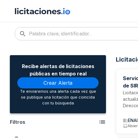
Licitac
Recibe alertas de licitaciones
públicas en tiempo real
Servi
Crear Alerta
de SI
Te enviaremos una alerta cada vez que
Licitac
se publique una licitación que coincida
actuali
con tu búsqueda
Direcc
integr
aérea,
ENA
Filtros
trata d
Abier
los si