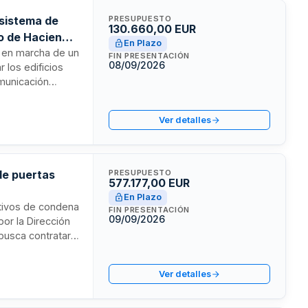
 sistema de
PRESUPUESTO
130.660,00 EUR
io de Hacienda
En Plazo
ta en marcha de un
FIN PRESENTACIÓN
08/09/2026
 los edificios
omunicación
stintas
da edificio e
Ver detalles
instalaciones.
de puertas
PRESUPUESTO
577.177,00 EUR
En Plazo
sitivos de condena
FIN PRESENTACIÓN
09/09/2026
por la Dirección
busca contratar
 instalación de
rcan dentro de
.
Ver detalles
ajeros operados