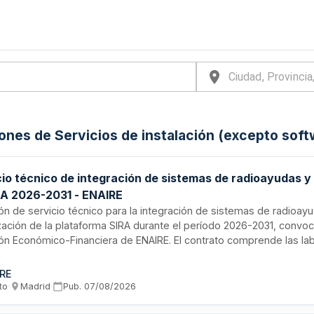
iones de Servicios de instalación (excepto sof
cio técnico de integración de sistemas de radioayudas y
RA 2026-2031 - ENAIRE
ión de servicio técnico para la integración de sistemas de radioay
zación de la plataforma SIRA durante el período 2026-2031, convoc
ión Económico-Financiera de ENAIRE. El contrato comprende las la
ación técnica de infraestructuras de radiocomunicaciones de ayuda
 así como la modernización y mantenimiento del sistema de inform
IRE
e un servicio especializado dirigido a garantizar la operatividad y 
to
·
Madrid
·
Pub.
07/08/2026
stemas de navegación aérea.