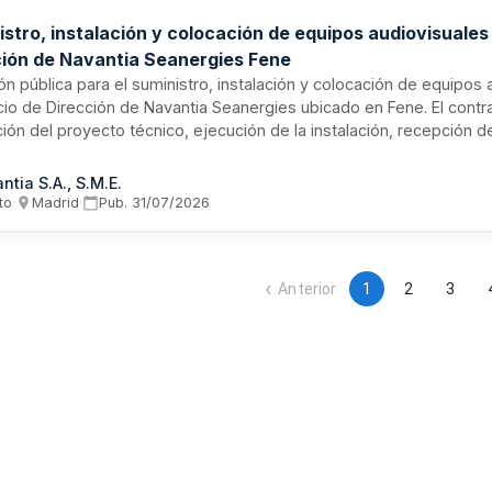
stro, instalación y colocación de equipos audiovisuales 
ción de Navantia Seanergies Fene
ión pública para el suministro, instalación y colocación de equipos
icio de Dirección de Navantia Seanergies ubicado en Fene. El contra
ción del proyecto técnico, ejecución de la instalación, recepción d
cación final. Se requiere experiencia previa en contrataciones simil
 de 200.000 euros cada una, capacidad técnica acreditada median
ntia S.A., S.M.E.
alizados y cifra de negocio mínima de 300.000 euros anuales.
to
·
Madrid
·
Pub.
31/07/2026
Anterior
1
2
3