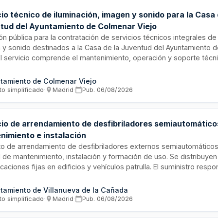
io técnico de iluminación, imagen y sonido para la Casa 
tud del Ayuntamiento de Colmenar Viejo
ión pública para la contratación de servicios técnicos integrales de
 y sonido destinados a la Casa de la Juventud del Ayuntamiento 
El servicio comprende el mantenimiento, operación y soporte técn
 audiovisuales e iluminación de las instalaciones municipales, gar
to funcionamiento de los sistemas para eventos, actividades educ
tamiento de Colmenar Viejo
ales. La inversión presupuestada asciende a aproximadamente diez
to simplificado
·
Madrid
·
Pub.
06/08/2026
siendo la Junta de Gobierno Local el órgano de contratación resp
cio de arrendamiento de desfibriladores semiautomático
nimiento e instalación
to de arrendamiento de desfibriladores externos semiautomáticos
l de mantenimiento, instalación y formación de uso. Se distribuyen
caciones fijas en edificios y vehículos patrulla. El suministro respo
miento del Decreto 78/2017 de la Comunidad de Madrid. El contrat
r de delegación y servicio técnico en Madrid con mínimo dos técni
tamiento de Villanueva de la Cañada
cación del fabricante como distribuidor oficial y registro como emp
to simplificado
·
Madrid
·
Pub.
06/08/2026
uctos sanitarios.