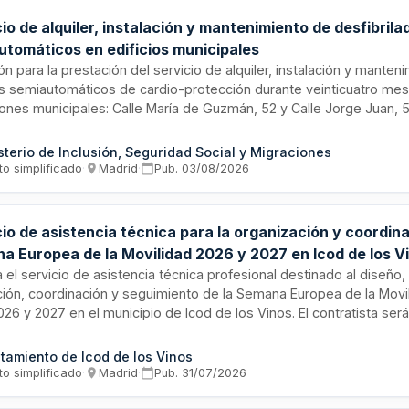
io de alquiler, instalación y mantenimiento de desfibrila
utomáticos en edificios municipales
ión para la prestación del servicio de alquiler, instalación y mante
s semiautomáticos de cardio-protección durante veinticuatro me
ones municipales: Calle María de Guzmán, 52 y Calle Jorge Juan, 59
de la instalación de los desfibriladores, el mantenimiento prevent
ción de cursos de formación. El pago se realizará anualmente tras
sterio de Inclusión, Seguridad Social y Migraciones
ción y el mantenimiento preventivo correspondiente.
to simplificado
·
Madrid
·
Pub.
03/08/2026
io de asistencia técnica para la organización y coordina
a Europea de la Movilidad 2026 y 2027 en Icod de los V
ta el servicio de asistencia técnica profesional destinado al diseño,
ción, coordinación y seguimiento de la Semana Europea de la Movi
26 y 2027 en el municipio de Icod de los Vinos. El contratista se
ificación integral del evento, la coordinación de actividades y el s
ión, incluyendo la gestión de equipos técnicos especializados en 
tamiento de Icod de los Vinos
ble. La duración es de dos años, con desarrollo anual del 16 al 22
to simplificado
·
Madrid
·
Pub.
31/07/2026