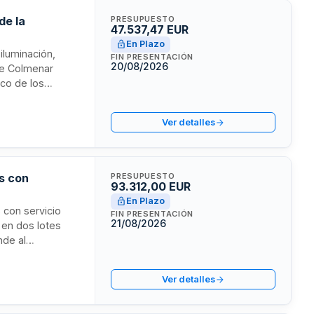
de la
PRESUPUESTO
47.537,47 EUR
En Plazo
 iluminación,
FIN PRESENTACIÓN
20/08/2026
de Colmenar
ico de los
antizando el
ativas y
Ver detalles
 mil ochocientos
onsable.
s con
PRESUPUESTO
93.312,00 EUR
En Plazo
 con servicio
FIN PRESENTACIÓN
21/08/2026
 en dos lotes
nde al
ista debe
cos en plantilla,
Ver detalles
resa distribuidora