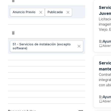
Servic
Anuncio Previo
Publicada
Juven
Licitac
imagen
Viejo. 
equipos
correc
Ayun
51 - Servicios de instalación (excepto
cultur
Abier
software)
euros, 
Servi
mante
Contra
integra
con ubi
cumpli
dispone
Ayun
certifi
Abier
de prod