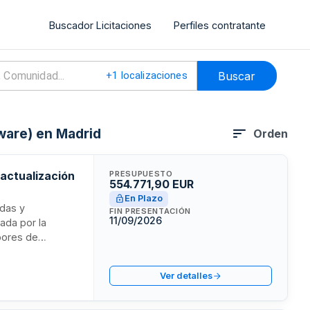
Buscador Licitaciones
Perfiles contratante
Buscar
+
1
localizaciones
tware) en Madrid
Orden
 actualización
PRESUPUESTO
554.771,90 EUR
En Plazo
udas y
FIN PRESENTACIÓN
11/09/2026
ada por la
bores de
 a la navegación
ación SIRA. Se
Ver detalles
compatibilidad de