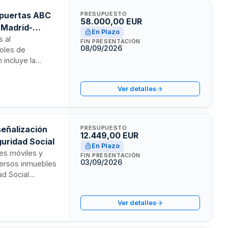
 puertas ABC
PRESUPUESTO
58.000,00 EUR
 Madrid-
En Plazo
s al
FIN PRESENTACIÓN
08/09/2026
roles de
 incluye la
ncionamiento
raciones
Ver detalles
de la
señalización
PRESUPUESTO
12.449,00 EUR
guridad Social
En Plazo
res móviles y
FIN PRESENTACIÓN
03/09/2026
versos inmuebles
ad Social
será ejecutado
.
Ver detalles