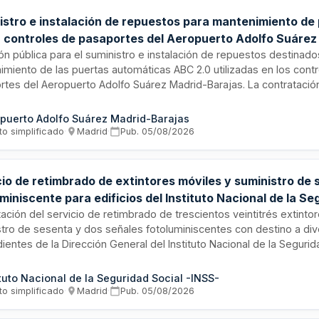
istro e instalación de repuestos para mantenimiento de
n controles de pasaportes del Aeropuerto Adolfo Suárez
as
ión pública para el suministro e instalación de repuestos destinado
miento de las puertas automáticas ABC 2.0 utilizadas en los cont
tes del Aeropuerto Adolfo Suárez Madrid-Barajas. La contratación
ión de componentes de recambio necesarios para garantizar el fu
 de estos sistemas de control de fronteras, esencial para las ope
puerto Adolfo Suárez Madrid-Barajas
tuarias. El contrato es gestionado por Aena, entidad responsable 
to simplificado
·
Madrid
·
Pub.
05/08/2026
tración aeroportuaria española.
io de retimbrado de extintores móviles y suministro de 
miniscente para edificios del Instituto Nacional de la Se
ación del servicio de retimbrado de trescientos veintitrés extinto
stro de sesenta y dos señales fotoluminiscentes con destino a di
entes de la Dirección General del Instituto Nacional de la Segurid
s en Madrid. El servicio incluye la instalación de la señalización y 
del horario laboral de los edificios bajo supervisión del organismo
ituto Nacional de la Seguridad Social -INSS-
to simplificado
·
Madrid
·
Pub.
05/08/2026