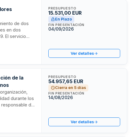
dores
PRESUPUESTO
15.531,00 EUR
En Plazo
nimiento de dos
FIN PRESENTACIÓN
04/09/2026
ses en dos
. El servicio
ivo anual y la
 completar la
Ver detalles
ción de la
PRESUPUESTO
54.957,65 EUR
inos
Cierra en 5 días
 organización,
FIN PRESENTACIÓN
14/08/2026
lidad durante los
rá responsable de
eguimiento de su
movilidad
Ver detalles
 de septiembre.