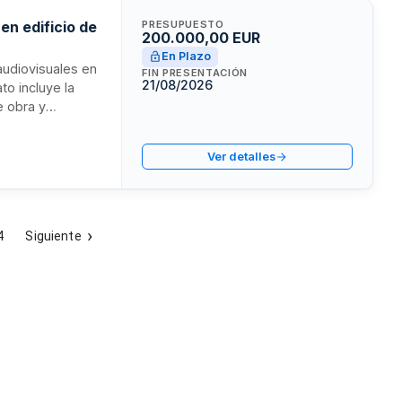
en edificio de
PRESUPUESTO
200.000,00 EUR
En Plazo
 audiovisuales en
FIN PRESENTACIÓN
21/08/2026
to incluye la
e obra y
ares por importe
te profesionales
Ver detalles
4
Siguiente