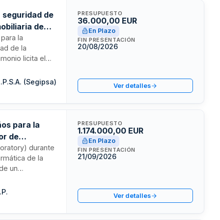
 seguridad de
PRESUPUESTO
36.000,00 EUR
obiliaria de
En Plazo
para la
FIN PRESENTACIÓN
20/08/2026
ad de la
monio licita el
ca. El contrato
asta un máximo de
.P.S.A. (Segipsa)
Ver detalles
os para la
PRESUPUESTO
1.174.000,00 EUR
or de
En Plazo
oratory) durante
FIN PRESENTACIÓN
21/09/2026
rmática de la
 de un
ativa de
istrativas
.P.
Ver detalles