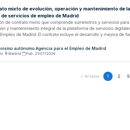
ato mixto de evolución, operación y mantenimiento de l
l de servicios de empleo de Madrid
ión de contrato mixto que comprende suministros y servicios para 
ón y mantenimiento integral de la plataforma de servicios digitale
 Empleo de Madrid. El contrato incluye el desarrollo y mejora de fu
ación operativa del sistema, así como actividades de mantenimien
e. Se adjudica mediante procedimiento abierto y está dirigido a 
nismo autónomo Agencia para el Empleo de Madrid
lizadas en desarrollo de plataformas tecnológicas, infraestructura
to
·
Madrid
·
Pub.
21/07/2026
os de consultoría informática.
Anterior
1
2
S