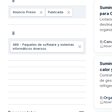
Sumin
Anuncio Previo
Publicada
para C
Licitac
destina
organi
interés
amigab
Cana
489 - Paquetes de software y sistemas
informe
Abier
informáticos diversos
negoci
Sumini
calor
Ayunt
Contra
de gest
refrig
Madrid.
necesar
Orga
respons
Abier
contrat