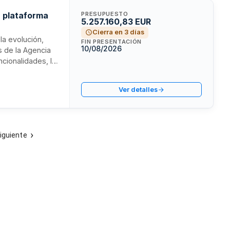
a plataforma
PRESUPUESTO
5.257.160,83 EUR
Cierra en 3 días
la evolución,
FIN PRESENTACIÓN
10/08/2026
s de la Agencia
ncionalidades, la
to técnico y
empresas
Ver detalles
s digitales y
iguiente