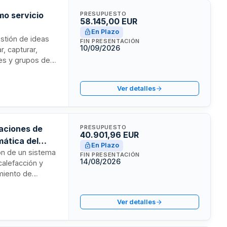
mo servicio
PRESUPUESTO
58.145,00 EUR
En Plazo
estión de ideas
FIN PRESENTACIÓN
10/09/2026
r, capturar,
tes y grupos de
ación, interfaz
eneración de
Ver detalles
tinuidad de
laciones de
PRESUPUESTO
40.901,96 EUR
mática del
En Plazo
ón de un sistema
FIN PRESENTACIÓN
14/08/2026
calefacción y
miento de
ponentes
, con
Ver detalles
la vigencia del