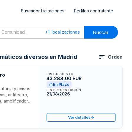
Buscador Licitaciones
Perfiles contratante
Buscar
+
1
localizaciones
rmáticos diversos en Madrid
Orden
tro
PRESUPUESTO
43.288,00 EUR
En Plazo
afonía y avisos
FIN PRESENTACIÓN
21/08/2026
as, anfiteatro,
s, amplificadores
E licita este
lificado.
Ver detalles