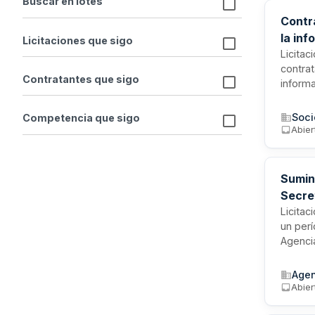
Buscar en lotes
Contr
la inf
Licitaciones que sigo
Patri
Licitac
contra
Contratantes que sigo
informa
suminis
tiene u
Soci
Competencia que sigo
cuatro 
Abier
Sumin
Secre
Invest
Licita
un perí
Agencia
proced
contrat
Agen
partic
Abier