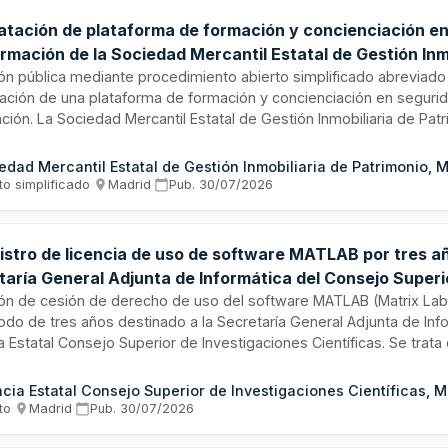
atación de plataforma de formación y concienciación en
ormación de la Sociedad Mercantil Estatal de Gestión Inm
monio
ión pública mediante procedimiento abierto simplificado abreviado 
tación de una plataforma de formación y concienciación en segurid
ción. La Sociedad Mercantil Estatal de Gestión Inmobiliaria de Patri
tro de software de formación especializado en seguridad informáti
na duración inicial de un año, prorrogable por periodos anuales h
edad Mercantil Estatal de Gestión Inmobiliaria de Patrimonio, M
años.
to simplificado
·
Madrid
·
Pub.
30/07/2026
istro de licencia de uso de software MATLAB por tres añ
taría General Adjunta de Informática del Consejo Superi
igaciones Científicas
ción de cesión de derecho de uso del software MATLAB (Matrix Lab
odo de tres años destinado a la Secretaría General Adjunta de Info
 Estatal Consejo Superior de Investigaciones Científicas. Se trata
imiento abierto de contratación de suministro conforme a la norm
ación pública, tramitado bajo modelo de pliego de cláusulas admin
cia Estatal Consejo Superior de Investigaciones Científicas, M
ulares aprobado por el órgano competente.
to
·
Madrid
·
Pub.
30/07/2026