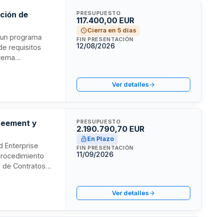
ación de
PRESUPUESTO
117.400,00 EUR
Cierra en 5 días
e un programa
FIN PRESENTACIÓN
12/08/2026
de requisitos
stema
tivos
unicipal. Incluye
Ver detalles
 actualizaciones
 soporte
greement y
PRESUPUESTO
2.190.790,70 EUR
En Plazo
d Enterprise
FIN PRESENTACIÓN
11/09/2026
procedimiento
ey de Contratos
eza
Ver detalles