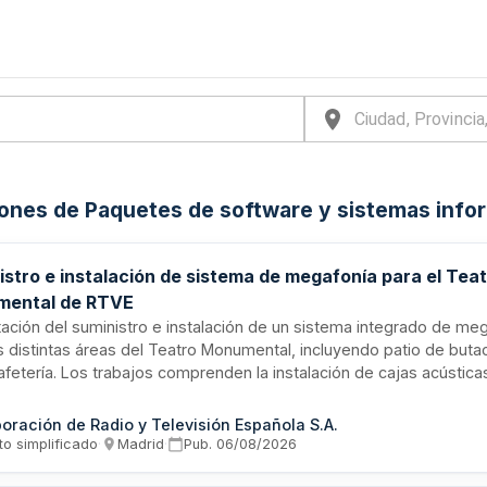
iones de Paquetes de software y sistemas info
istro e instalación de sistema de megafonía para el Tea
ental de RTVE
ación del suministro e instalación de un sistema integrado de meg
s distintas áreas del Teatro Monumental, incluyendo patio de butac
cafetería. Los trabajos comprenden la instalación de cajas acústica
o y la reubicación de las columnas de sonorización existentes. RTV
o mixto de suministros y servicios bajo procedimiento abierto simp
oración de Radio y Televisión Española S.A.
to simplificado
·
Madrid
·
Pub.
06/08/2026