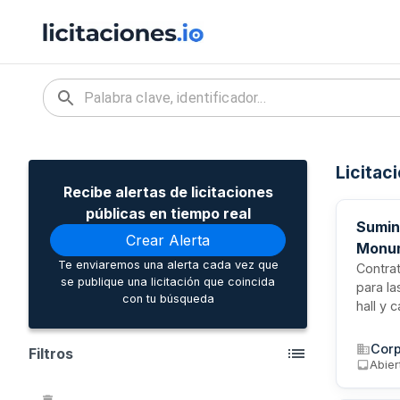
Licitac
Recibe alertas de licitaciones
públicas en tiempo real
Sumin
Crear Alerta
Monum
Te enviaremos una alerta cada vez que
Contrat
se publique una licitación que coincida
para la
con tu búsqueda
hall y 
de audi
contrat
Corp
Filtros
Abier