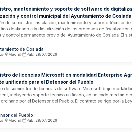
istro, mantenimiento y soporte de software de digitaliz
lización y control municipal del Ayuntamiento de Coslada
ión de suministro, instalación, mantenimiento y soporte técnico d
tico destinado a la digitalización de los procesos de fiscalización 
s y control permanente previo del Ayuntamiento de Coslada. El si
tizado permitirá modernizar y automatizar los trámites administra
nados con la inspección y supervisión de cumplimiento normativo m
tamiento de Coslada
antación del software, formación de usuarios, asistencia técnica y
to
·
Madrid
·
Pub.
28/07/2026
 el período de vigencia del contrato. El contratista proporcionará
nte para garantizar el correcto funcionamiento de la aplicación.
istro de licencias Microsoft en modalidad Enterprise A
te unificado para el Defensor del Pueblo
o de suministro de licencias de software Microsoft bajo modalida
ent, incluyendo soporte técnico unificado, adjudicado mediante 
 ordinario por el Defensor del Pueblo. El contrato se rige por la L
tor Público y tiene carácter administrativo en atención a la natural
ucional del organismo contratante.
nsor del Pueblo
to
·
Madrid
·
Pub.
28/07/2026