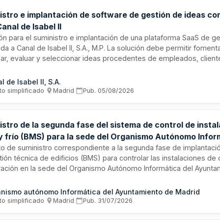
istro e implantación de software de gestión de ideas co
anal de Isabel II
ión para el suministro e implantación de una plataforma SaaS de g
da a Canal de Isabel II, S.A., M.P. La solución debe permitir fomenta
zar, evaluar y seleccionar ideas procedentes de empleados, clien
. La herramienta requiere funcionalidad completa del ciclo de innov
le con integración en MS-Teams, capacidades de gamificación, g
l de Isabel II, S.A.
s y cumplimiento de requisitos de seguridad, disponibilidad y con
to simplificado
·
Madrid
·
Pub.
05/08/2026
o.
stro de la segunda fase del sistema de control de insta
 y frío (BMS) para la sede del Organismo Autónomo Infor
amiento de Madrid
to de suministro correspondiente a la segunda fase de implantaci
ión técnica de edificios (BMS) para controlar las instalaciones de 
eración en la sede del Organismo Autónomo Informática del Ayunta
 El adjudicatario deberá suministrar e instalar los equipos y com
ios según las especificaciones técnicas particulares establecidas
nismo autónomo Informática del Ayuntamiento de Madrid
abilidades de coordinación administrativa y técnica durante toda 
to simplificado
·
Madrid
·
Pub.
31/07/2026
o.