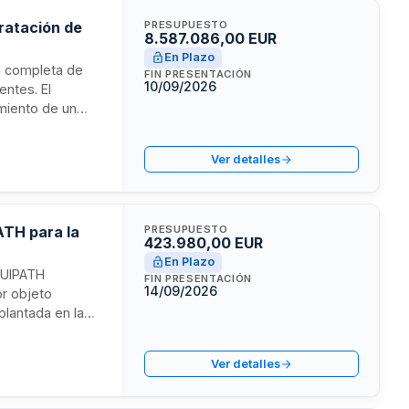
tratación de
PRESUPUESTO
8.587.086,00 EUR
En Plazo
ón completa de
FIN PRESENTACIÓN
10/09/2026
entes. El
amiento de un
ial con los
erativa y
Ver detalles
ATH para la
PRESUPUESTO
423.980,00 EUR
En Plazo
e UIPATH
FIN PRESENTACIÓN
14/09/2026
or objeto
plantada en la
orme a las
nes de
Ver detalles