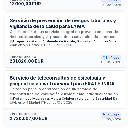
En Plazo
12.000,00 EUR
obligatorio contar con cobertura de UVI Móvil presente
21/08/2026
durante toda la ejecución de las grabaciones, en
cumplimiento de la legislación vigente sobre seguridad y
protección sanitaria en eventos con público.
Servicio de prevención de riesgos laborales y
vigilancia de la salud para LYMA
Contratación de un servicio integral de prevención ajeno de
riesgos laborales y vigilancia de la salud dirigido al personal
Limpieza y Medio Ambiente de Getafe, Sociedad Anónima Municipal
de LYMA. El servicio incluye actividades de prevención
Abierto
·
Getafe
·
Pub.
05/08/2026
técnica, vigilancia médica de la salud y asesoramiento en
materia de cumplimiento normativo conforme a la legislación
vigente en prevención de riesgos laborales. La prestación se
PRESUPUESTO
En Plazo
281.820,00 EUR
realizará en las instalaciones de LYMA o en centro habilitado
03/09/2026
del contratista ubicado en el municipio de Getafe, mediante
personal técnico cualificado especializado en medicina del
trabajo y prevención.
Servicio de teleconsultas de psicología y
psiquiatría a nivel nacional para FRATERNIDAD-
MUPRESPA
Licitación para la contratación de un servicio de
teleconsultas de valoración y tratamiento individualizado en
Fraternidad Muprespa, Mutua Colaboradora con la Seguridad Social nº 275
psicología y psiquiatría a nivel nacional. FRATERNIDAD-
Abierto
·
Madrid
·
Pub.
05/08/2026
MUPRESPA requiere una empresa proveedora que disponga
de instalaciones propias en territorio nacional, recursos
humanos cualificados, infraestructura tecnológica segura
PRESUPUESTO
En Plazo
2.720.697,00 EUR
conforme a normativa de protección de datos, y capacidad
10/09/2026
para gestionar la prestación de servicios sanitarios mediante
consulta virtual, garantizando disponibilidad de medios