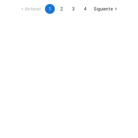
técnicos adecuados al volumen asistencial.
Anterior
1
2
3
4
Siguiente