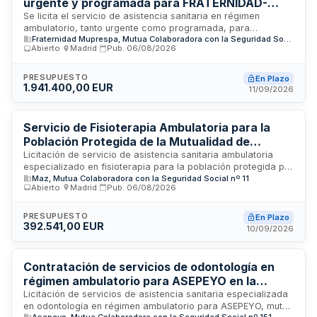
urgente y programada para FRATERNIDAD-
tratamiento de pacientes.
MUPRESPA
Se licita el servicio de asistencia sanitaria en régimen
ambulatorio, tanto urgente como programada, para
Fraternidad Muprespa, Mutua Colaboradora con la Seguridad Social nº 275
FRATERNIDAD-MUPRESPA en diversas localidades. El
Abierto
·
Madrid
·
Pub.
06/08/2026
contrato comprende prestaciones de medicina general,
enfermería, laboratorio, fisioterapia y radiodiagnóstico
mediante centros sanitarios autorizados que cuenten con las
PRESUPUESTO
En Plazo
1.941.400,00 EUR
unidades asistenciales requeridas. La contratación se
11/09/2026
somete a procedimiento abierto con pluralidad de criterios
de adjudicación bajo la Ley de Contratos del Sector Público.
Servicio de Fisioterapia Ambulatoria para la
Población Protegida de la Mutualidad de
Accidentes del Sector de la Construcción
Licitación de servicio de asistencia sanitaria ambulatoria
especializado en fisioterapia para la población protegida por
Maz, Mutua Colaboradora con la Seguridad Social nº 11
la Mutualidad de Accidentes del Sector de la Construcción
Abierto
·
Madrid
·
Pub.
06/08/2026
en seis municipios de tres provincias españolas. El servicio
se prestará desde centros ubicados en San Vicente del
Raspeig, Fortuna, Los Alcázares, Beniel, Crevillent y Guadix,
PRESUPUESTO
En Plazo
392.541,00 EUR
cubriendo atención especializada en rehabilitación y
10/09/2026
tratamiento fisioterapéutico sin necesidad de derivación
médica previa, bajo supervisión facultativa de la mutualidad.
Contratación de servicios de odontología en
régimen ambulatorio para ASEPEYO en la
provincia de Tarragona
Licitación de servicios de asistencia sanitaria especializada
en odontología en régimen ambulatorio para ASEPEYO, mutua
Asepeyo, Mutua Colaboradora con la Seguridad Social nº 151