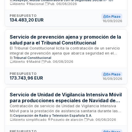
colaboradora con la Seguridad Social. Los servicios se
Abierto
·
Nacional
·
Pub.
06/08/2026
prestarán en la provincia de Tarragona a trabajadores al
servicio de empresas asociadas a ASEPEYO y trabajadores
por cuenta propia adheridos. La contratación incluye
PRESUPUESTO
En Plazo
134.483,20 EUR
atención de urgencia, cirugía menor, tratamientos
16/09/2026
restauradores, endodoncia y otros procedimientos
odontológicos especializados, mediante un único proveedor
que garantice la continuidad asistencial y la eficiencia en la
Servicio de prevención ajena y promoción de la
gestión.
salud para el Tribunal Constitucional
El Tribunal Constitucional licita la contratación de un servicio
integral de prevención ajena que abarca seguridad en el
Tribunal Constitucional
trabajo, higiene industrial, ergonomía, psicosociología
Abierto
·
Madrid
·
Pub.
06/08/2026
aplicada y vigilancia de la salud de los trabajadores. El
servicio busca velar por la seguridad e higiene laboral,
proteger y promover la salud de la plantilla, y evitar o
PRESUPUESTO
En Plazo
173.743,96 EUR
disminuir los riesgos derivados de la actividad laboral
16/09/2026
mediante disciplinas preventivas especializadas.
Servicio de Unidad de Vigilancia Intensiva Móvil
para producciones especiales de Navidad de
RTVE
Contratación de servicio de Unidad de Vigilancia Intensiva
Móvil para la prestación de asistencia sanitaria durante las
Corporación de Radio y Televisión Española S.A.
grabaciones de los programas especiales de Navidad de
Abierto simplificado
·
Pozuelo de alarcón
·
Pub.
06/08/2026
RTVE: Especial Gala 1, Especial Feliz 2027 y Especial
Navidad Gala 2. Las producciones se realizarán en el Estudio
5 de Prado del Rey con asistencia de público, por lo que es
PRESUPUESTO