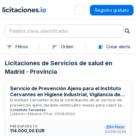
Registro gratuito
Filtros
Orden
Crear alerta
Licitaciones de Servicios de salud en
Madrid - Provincia
Servicio de Prevención Ajeno para el Instituto
Cervantes en Higiene Industrial, Vigilancia de la
Salud y Asesoramiento en Prevención de
El Instituto Cervantes licita la contratación de un servicio de
prevención ajeno durante veinticuatro meses para cubrir las
Riesgos Laborales
Instituto Cervantes
especialidades de higiene industrial, vigilancia de la salud y
Abierto
·
Madrid
·
Pub.
07/08/2026
asesoramiento en prevención de riesgos laborales. El
servicio incluye la actualización de la evaluación de riesgos
laborales, actualización del plan de prevención, realización
PRESUPUESTO
En Plazo
114.000,00 EUR
de campañas de reconocimientos médicos periódicos en los
02/09/2026