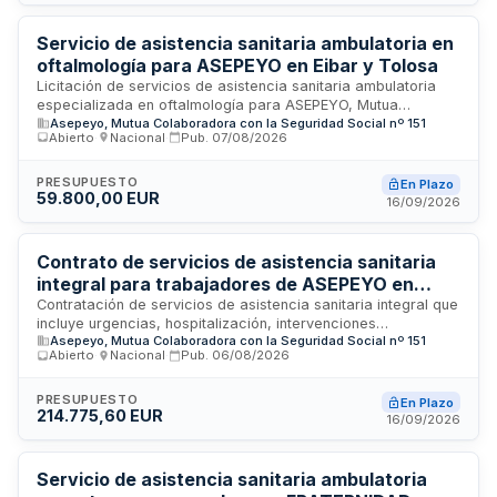
años 2026 y 2027, prestación de servicio médico asistencial
presencial en las instalaciones del organismo durante seis
horas semanales, elaboración de informes y propuestas de
Servicio de asistencia sanitaria ambulatoria en
mejora en materia preventiva.
oftalmología para ASEPEYO en Eibar y Tolosa
Licitación de servicios de asistencia sanitaria ambulatoria
especializada en oftalmología para ASEPEYO, Mutua
Asepeyo, Mutua Colaboradora con la Seguridad Social nº 151
Colaboradora con la Seguridad Social. El contrato
Abierto
·
Nacional
·
Pub.
07/08/2026
comprende la prestación de atención médica oftalmológica,
incluyendo primeras consultas y visitas de urgencia, así
como consultas sucesivas en los municipios de Eibar y
PRESUPUESTO
En Plazo
59.800,00 EUR
Tolosa ubicados en Gipuzkoa. Las tarifas incluyen
16/09/2026
exploración y asistencia oftalmológica completa para la
resolución de patologías.
Contrato de servicios de asistencia sanitaria
integral para trabajadores de ASEPEYO en
Salamanca
Contratación de servicios de asistencia sanitaria integral que
incluye urgencias, hospitalización, intervenciones
Asepeyo, Mutua Colaboradora con la Seguridad Social nº 151
quirúrgicas, consultas externas y pruebas diagnósticas en la
Abierto
·
Nacional
·
Pub.
06/08/2026
provincia de Salamanca. El servicio se destina a los
trabajadores al servicio de empresas asociadas a ASEPEYO,
Mutua Colaboradora con la Seguridad Social, así como a
PRESUPUESTO
En Plazo
214.775,60 EUR
trabajadores por cuenta propia adheridos y beneficiarios de
16/09/2026
otras mutuas colaboradoras según convenios específicos.
Se busca garantizar una gestión unificada de la asistencia
sanitaria mediante un único proveedor que evite demoras,
Servicio de asistencia sanitaria ambulatoria
visitas redundantes y mejore la eficacia en el seguimiento y