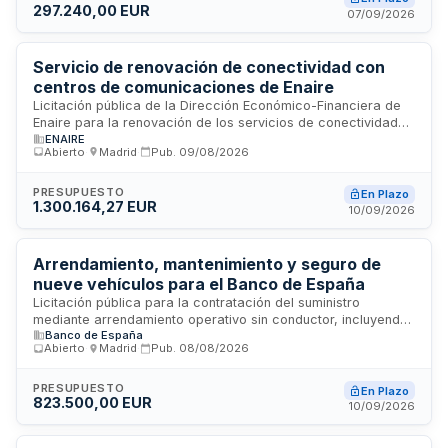
297.240,00 EUR
El adjudicatario deberá cumplir con todas las obligaciones
07/09/2026
establecidas en los pliegos de prescripciones técnicas y
administrativas, incluyendo requisitos laborales, sociales y
medioambientales.
Servicio de renovación de conectividad con
centros de comunicaciones de Enaire
Licitación pública de la Dirección Económico-Financiera de
Enaire para la renovación de los servicios de conectividad
ENAIRE
que vinculan los centros de comunicaciones de la entidad. El
Abierto
·
Madrid
·
Pub.
09/08/2026
contrato abarca la prestación de servicios de
telecomunicaciones necesarios para mantener y mejorar las
conexiones entre los diferentes centros operativos de
PRESUPUESTO
En Plazo
1.300.164,27 EUR
Enaire, garantizando la continuidad y eficiencia de las
10/09/2026
comunicaciones críticas para las operaciones de
navegación aérea. La adjudicación requiere experiencia
demostrada en infraestructuras de telecomunicaciones de
Arrendamiento, mantenimiento y seguro de
alto nivel y disponibilidad operativa.
nueve vehículos para el Banco de España
Licitación pública para la contratación del suministro
mediante arrendamiento operativo sin conductor, incluyendo
Banco de España
mantenimiento integral y cobertura de seguros, de nueve
Abierto
·
Madrid
·
Pub.
08/08/2026
vehículos destinados a uso institucional del Banco de España.
El contrato cubre la gestión completa de la flota vehicular
durante el período de vigencia, con un presupuesto estimado
PRESUPUESTO
En Plazo
823.500,00 EUR
de 823.500 euros. La prestación se ejecutará desde Madrid,
10/09/2026
abarcando todas las actividades de explotación y
conservación de los vehículos.