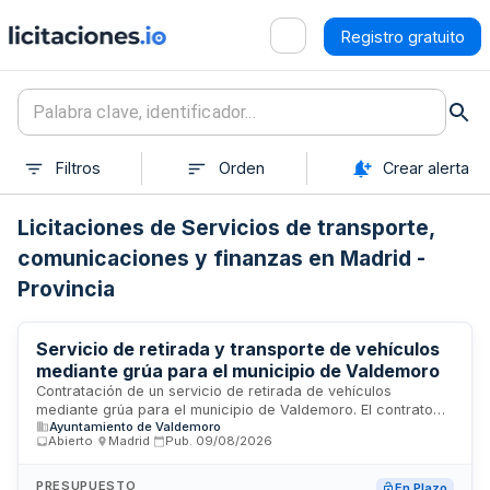
Registro gratuito
Filtros
Orden
Crear alerta
Licitaciones de Servicios de transporte,
comunicaciones y finanzas en Madrid -
Provincia
Servicio de retirada y transporte de vehículos
mediante grúa para el municipio de Valdemoro
Contratación de un servicio de retirada de vehículos
mediante grúa para el municipio de Valdemoro. El contrato
Ayuntamiento de Valdemoro
administrativo comprende el transporte y la gestión de
Abierto
·
Madrid
·
Pub.
09/08/2026
vehículos según las necesidades municipales. La duración
del contrato es plurianual, sujeto a la existencia de crédito
presupuestario adecuado en los ejercicios correspondientes.
PRESUPUESTO
En Plazo