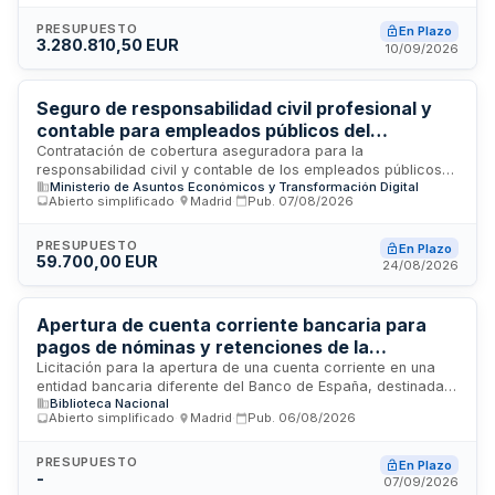
de Educación Especial Penyeta Roja y transporte para el
Centro Público Integrado Excma. Diputación. La duración
PRESUPUESTO
En Plazo
3.280.810,50 EUR
prevista es de dos cursos académicos: 2026-2027 y 2027-
10/09/2026
2028. El procedimiento es abierto ordinario con recurso
especial permitido y admite cesión de datos.
Seguro de responsabilidad civil profesional y
contable para empleados públicos del
Ministerio de Economía, Comercio y Empresa
Contratación de cobertura aseguradora para la
responsabilidad civil y contable de los empleados públicos
Ministerio de Asuntos Económicos y Transformación Digital
del Ministerio de Economía, Comercio y Empresa. El seguro
Abierto simplificado
·
Madrid
·
Pub.
07/08/2026
ampara daños a terceros derivados de errores, omisiones o
actuaciones negligentes en el ejercicio profesional,
incluyendo asistencia jurídica, constitución de fianzas y
PRESUPUESTO
En Plazo
59.700,00 EUR
gastos judiciales. La cobertura comprende cuatro lotes
24/08/2026
diferenciados según el colectivo de empleados: arquitectos
e ingenieros, personal médico y sanitario, empleados de
prevención de riesgos laborales, y personal directivo y
Apertura de cuenta corriente bancaria para
gestor de fondos públicos.
pagos de nóminas y retenciones de la
Biblioteca Nacional de España
Licitación para la apertura de una cuenta corriente en una
entidad bancaria diferente del Banco de España, destinada a
Biblioteca Nacional
gestionar los pagos de nóminas, seguros sociales y otras
Abierto simplificado
·
Madrid
·
Pub.
06/08/2026
retenciones del personal de la Biblioteca Nacional de
España. El servicio se prestará íntegramente por medios
telemáticos, con énfasis en la utilización de canales
PRESUPUESTO
En Plazo
-
electrónicos para la emisión de extractos, comunicaciones y
07/09/2026