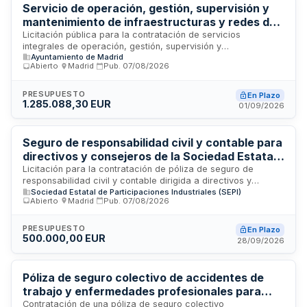
Servicio de operación, gestión, supervisión y
mantenimiento de infraestructuras y redes de
radiocomunicaciones de la Policía Municipal de
Licitación pública para la contratación de servicios
integrales de operación, gestión, supervisión y
Madrid
Ayuntamiento de Madrid
mantenimiento de las infraestructuras, equipamientos
Abierto
·
Madrid
·
Pub.
07/08/2026
auxiliares y redes de radiocomunicaciones empleadas por la
Dirección General de la Policía Municipal del Ayuntamiento
de Madrid. El contrato incluye labores de explotación, control
PRESUPUESTO
En Plazo
1.285.088,30 EUR
técnico y conservación del sistema de radiocomunicaciones
01/09/2026
municipal para garantizar su funcionamiento continuo y
eficiente. La adjudicación corresponde al Área de Gobierno
de Vicealcaldía, Portavoz, Seguridad y Emergencias del
Seguro de responsabilidad civil y contable para
Ayuntamiento madrileño.
directivos y consejeros de la Sociedad Estatal
de Participaciones Industriales
Licitación para la contratación de póliza de seguro de
responsabilidad civil y contable dirigida a directivos y
Sociedad Estatal de Participaciones Industriales (SEPI)
consejeros (cobertura D&O) de la Sociedad Estatal de
Abierto
·
Madrid
·
Pub.
07/08/2026
Participaciones Industriales. El seguro debe cubrir riesgos de
responsabilidad civil derivados del ejercicio de funciones
directivas y de consejo, incluyendo protección contable y
PRESUPUESTO
En Plazo
500.000,00 EUR
legal. La contratación se realiza desde la Presidencia de
28/09/2026
SEPI con sede en Madrid para garantizar la cobertura de
riesgos profesionales de sus órganos de administración.
Póliza de seguro colectivo de accidentes de
trabajo y enfermedades profesionales para
empleados públicos del Ministerio de Economía,
Contratación de una póliza de seguro colectivo