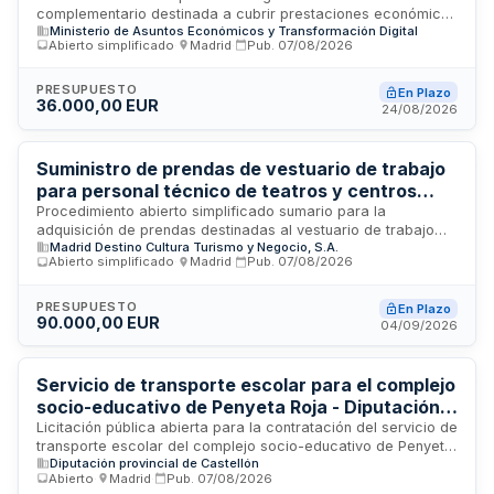
complementario destinada a cubrir prestaciones económicas
Comercio y Empresa
Ministerio de Asuntos Económicos y Transformación Digital
derivadas de accidentes de trabajo y enfermedades
Abierto simplificado
·
Madrid
·
Pub.
07/08/2026
profesionales del personal adscrito al Ministerio de
Economía, Comercio y Empresa. El seguro cubre
aproximadamente 2.500 personas distribuidas en servicios
PRESUPUESTO
En Plazo
36.000,00 EUR
centrales, red territorial de comercio e incluye laboratorios y
24/08/2026
oficinas económicas en el exterior. La cobertura es válida en
cualquier país del mundo y se suma a las prestaciones de la
Seguridad Social y MUFACE, sin sustituirlas.
Suministro de prendas de vestuario de trabajo
para personal técnico de teatros y centros
culturales gestionados por Madrid Destino
Procedimiento abierto simplificado sumario para la
adquisición de prendas destinadas al vestuario de trabajo
Madrid Destino Cultura Turismo y Negocio, S.A.
del personal técnico que presta servicios en los teatros y
Abierto simplificado
·
Madrid
·
Pub.
07/08/2026
centros culturales gestionados por la sociedad mercantil
municipal Madrid Destino. El suministro incluye la entrega del
material en perfecto estado de uso, con garantía legal de las
PRESUPUESTO
En Plazo
90.000,00 EUR
prendas y todas las gestiones logísticas asociadas, sin que
04/09/2026
Madrid Destino asuma coste alguno por portes, embalaje o
tributos relacionados.
Servicio de transporte escolar para el complejo
socio-educativo de Penyeta Roja - Diputación
de Castellón
Licitación pública abierta para la contratación del servicio de
transporte escolar del complejo socio-educativo de Penyeta
Diputación provincial de Castellón
Roja, gestionado por la Diputación de Castellón. El contrato
Abierto
·
Madrid
·
Pub.
07/08/2026
se divide en dos lotes: transporte adaptado para el Centro