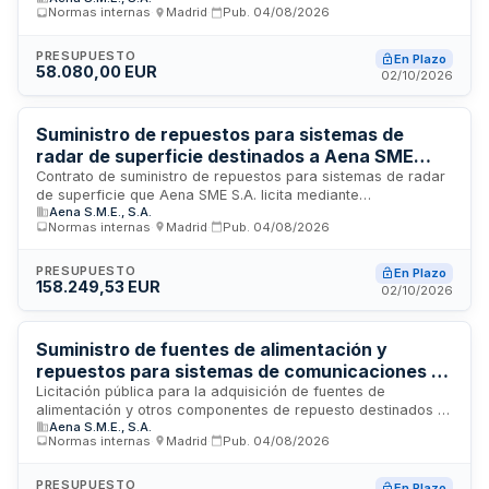
Normas internas
·
Madrid
·
Pub.
04/08/2026
aeroportuarias. El contrato se estructura como
procedimiento abierto sin división en lotes, con un
presupuesto base de cincuenta y ocho mil euros. El
PRESUPUESTO
En Plazo
58.080,00 EUR
adjudicatario deberá ser distribuidor oficial autorizado de
02/10/2026
INDRA para garantizar la compatibilidad técnica y calidad de
los componentes suministrados.
Suministro de repuestos para sistemas de
radar de superficie destinados a Aena SME
S.A.
Contrato de suministro de repuestos para sistemas de radar
de superficie que Aena SME S.A. licita mediante
Aena S.M.E., S.A.
procedimiento general libre. El objeto comprende la
Normas internas
·
Madrid
·
Pub.
04/08/2026
adquisición de componentes técnicos especializados para
equipos de radar de superficie, con un plazo de ejecución
de cuatro meses. La prestación se realizará en las
PRESUPUESTO
En Plazo
158.249,53 EUR
ubicaciones que determine el adjudicatario, sujeto a
02/10/2026
condiciones especiales de ejecución de carácter social y
requisitos de seguro de responsabilidad civil en
determinadas circunstancias.
Suministro de fuentes de alimentación y
repuestos para sistemas de comunicaciones de
Aena
Licitación pública para la adquisición de fuentes de
alimentación y otros componentes de repuesto destinados a
Aena S.M.E., S.A.
los sistemas de comunicaciones operados por Aena S.M.E.,
Normas internas
·
Madrid
·
Pub.
04/08/2026
S.A. El suministro tiene una duración de tres meses y se
realiza bajo régimen de contratación con posibilidad de
subcontratación permitida. El adjudicatario debe garantizar la
PRESUPUESTO
En Plazo