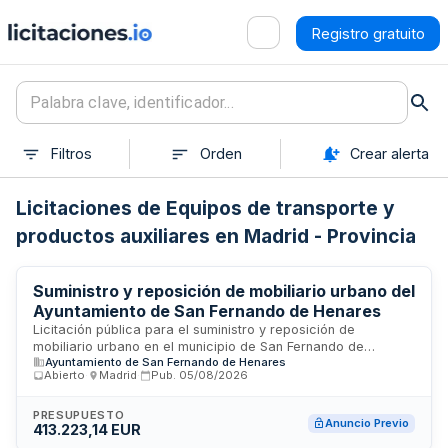
Registro gratuito
Filtros
Orden
Crear alerta
Licitaciones de Equipos de transporte y
productos auxiliares en Madrid - Provincia
Suministro y reposición de mobiliario urbano del
Ayuntamiento de San Fernando de Henares
Licitación pública para el suministro y reposición de
mobiliario urbano en el municipio de San Fernando de
Ayuntamiento de San Fernando de Henares
Henares. La Junta de Gobierno Local del Ayuntamiento
Abierto
·
Madrid
·
Pub.
05/08/2026
contrata la provisión de elementos de mobiliario destinados
a espacios públicos, incluyendo su instalación y
mantenimiento. El objeto comprende la adquisición de
PRESUPUESTO
Anuncio Previo
413.223,14 EUR
diversos componentes de equipamiento urbano necesarios