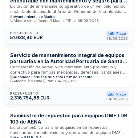
enchufable con mantenimiento y seguro para el
Área de Vicealcaldía, Portavoz, Seguridad y
Licitación de arrendamiento operativo de un vehículo híbrido
enchufable destinado al Área de Gobierno de Vicealcaldía,
Emergencias
Ayuntamiento de Madrid
Portavoz, Seguridad y Emergencias. El contrato incluye
Abierto simplificado
·
Madrid
·
Pub.
05/08/2026
mantenimiento integral y cobertura de seguros. La duración
prevista es de cuarenta y ocho meses desde la recepción
del vehículo, con posibilidad de prórroga de hasta doce
PRESUPUESTO
En Plazo
51.038,40 EUR
meses adicionales. El plazo máximo de entrega del vehículo
08/09/2026
es de cuatro meses desde la formalización del contrato.
Servicio de mantenimiento integral de equipos
portuarios en la Autoridad Portuaria de Santa
Cruz de Tenerife
Contratación de servicio de mantenimiento preventivo y
correctivo para rampas mecánicas, defensas, pantalanes,
Autoridad Portuaria de Santa Cruz de Tenerife
embarcaciones, grupos electrógenos y otros equipos de las
Abierto
·
Madrid
·
Pub.
04/08/2026
instalaciones portuarias de la Autoridad Portuaria de Santa
Cruz de Tenerife. El servicio incluye trabajos de revisión,
limpieza y conservación rutinaria, así como intervenciones
PRESUPUESTO
En Plazo
2.316.754,88 EUR
extraordinarias autorizadas. El sistema de facturación se
04/09/2026
estructura en parte ordinaria con certificación mensual de
unidades ejecutadas y parte extraordinaria con trabajos
previamente ordenados, aplicando precios unitarios
Suministro de repuestos para equipos DME LDB
ofertados.
103 de AENA
Licitación pública para la adquisición de repuestos
destinados al mantenimiento y operación de equipos DME
Aena S.M.E., S.A.
LDB 103 utilizados por AENA en sus instalaciones