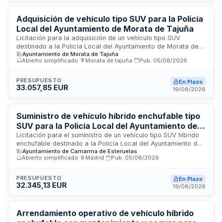
para mejorar y mantener la infraestructura de uso público
municipal. La inversión presupuestada alcanza más de
cuatrocientos mil euros.
Adquisición de vehículo tipo SUV para la Policía
Local del Ayuntamiento de Morata de Tajuña
Licitación para la adquisición de un vehículo tipo SUV
destinado a la Policía Local del Ayuntamiento de Morata de
Ayuntamiento de Morata de Tajuña
Tajuña. El suministro incluye el vehículo nuevo, equipamiento
Abierto simplificado
·
Morata de tajuña
·
Pub.
05/08/2026
policial, serigrafía, matriculación, documentación
administrativa y atención técnica durante el período de
garantía. El vehículo debe ser de uso policial con capacidad
PRESUPUESTO
En Plazo
33.057,85 EUR
mínima de 120 caballos de vapor y será entregado en la
19/08/2026
ubicación designada por el Ayuntamiento en perfecto estado
funcional, técnico y administrativo.
Suministro de vehículo híbrido enchufable tipo
SUV para la Policía Local del Ayuntamiento de
Camarma de Esteruelas
Licitación para el suministro de un vehículo tipo SUV híbrido
enchufable destinado a la Policía Local del Ayuntamiento de
Ayuntamiento de Camarma de Esteruelas
Camarma de Esteruelas. El contrato incluye todos los gastos
Abierto simplificado
·
Madrid
·
Pub.
05/08/2026
necesarios para la correcta puesta a disposición del
vehículo, tales como matriculación, entrega, tasas,
señalización, rotulación, equipamiento y pack policial,
PRESUPUESTO
En Plazo
32.345,13 EUR
conforme a las especificaciones técnicas mínimas
19/08/2026
establecidas. La adjudicación se realizará mediante
procedimiento abierto simplificado abreviado, evaluando las
ofertas según criterios objetivos de adjudicación basados en
Arrendamiento operativo de vehículo híbrido
oferta económica.