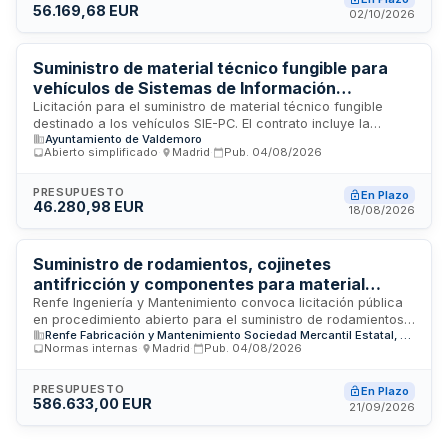
56.169,68 EUR
calidad de los productos y cumplir con las condiciones
02/10/2026
especiales de ejecución establecidas, incluyendo medidas
de seguridad laboral para los trabajadores involucrados.
Suministro de material técnico fungible para
vehículos de Sistemas de Información
Estratégica y Protección Civil
Licitación para el suministro de material técnico fungible
destinado a los vehículos SIE-PC. El contrato incluye la
Ayuntamiento de Valdemoro
provisión de componentes y elementos consumibles
Abierto simplificado
·
Madrid
·
Pub.
04/08/2026
necesarios para el mantenimiento y funcionamiento operativo
de la flota vehicular de Sistemas de Información Estratégica
y Protección Civil, garantizando la disponibilidad y el
PRESUPUESTO
En Plazo
46.280,98 EUR
desempeño continuo de los medios de transporte.
18/08/2026
Suministro de rodamientos, cojinetes
antifricción y componentes para material
rodante de Renfe Ingeniería y Mantenimiento
Renfe Ingeniería y Mantenimiento convoca licitación pública
en procedimiento abierto para el suministro de rodamientos,
Renfe Fabricación y Mantenimiento Sociedad Mercantil Estatal, S.A.
cojinetes antifricción y otros componentes destinados al
Normas internas
·
Madrid
·
Pub.
04/08/2026
mantenimiento de material rodante ferroviario. El contrato se
regirá por un sistema de precios unitarios con catálogo,
admitiendo variantes técnicas y permitiendo licitar por una o
PRESUPUESTO
En Plazo
586.633,00 EUR
varias de las veintitrés matrículas incluidas en la licitación.
21/09/2026
Las entregas se realizarán directamente desde el proveedor
a los puntos de mantenimiento de la empresa según las