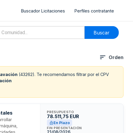
Buscador Licitaciones
Perfiles contratante
Buscar
Orden
cavación
(
43262
). Te recomendamos filtrar por el CPV
ación
stales
PRESUPUESTO
78.511,75 EUR
rollar
En Plazo
 máquina,
FIN PRESENTACIÓN
acidades
21/08/2026