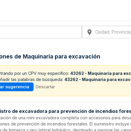
iones de Maquinaria para excavación
iltrando por un CPV muy específico:
43262 - Maquinaria para ex
ñadir las palabras de búsqueda:
43262 - Maquinaria para excav
car sugerencia
Descartar
istro de excavadora para prevención de incendios fore
tación de una mini excavadora completa con accesorios para desar
ones de prevención de incendios forestales. El suministro incluye
 de limpieza y giro lateral hidráulico, destinado a mejorar las cap