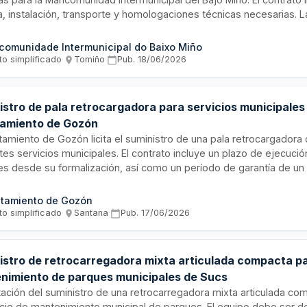
, instalación, transporte y homologaciones técnicas necesarias. 
justarse al presupuesto base de licitación, y el pago se realizará
ad en el año dos mil veintiséis. El procedimiento de presentación 
omunidade Intermunicipal do Baixo Miño
 a cabo exclusivamente a través de la plataforma de contratación 
to simplificado
·
Tomiño
·
Pub.
18/06/2026
istro de pala retrocargadora para servicios municipales
amiento de Gozón
tamiento de Gozón licita el suministro de una pala retrocargadora 
tes servicios municipales. El contrato incluye un plazo de ejecució
les desde su formalización, así como un período de garantía de un
ón del equipo. El adjudicatario deberá contar con un punto de serv
 a una distancia no superior a setenta y cinco kilómetros de la Ca
tamiento de Gozón
 con la normativa medioambiental aplicable.
to simplificado
·
Santana
·
Pub.
17/06/2026
istro de retrocarregadora mixta articulada compacta p
nimiento de parques municipales de Sucs
tación del suministro de una retrocarregadora mixta articulada co
vicio de mantenimiento municipal de parques. El equipo debe ser 