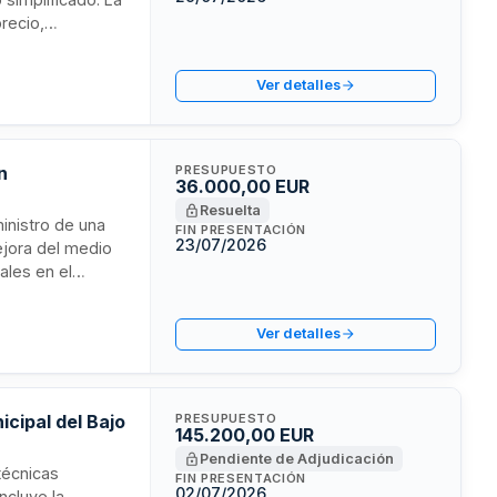
precio,
 maquinaria. El
 desde la
Ver detalles
n
PRESUPUESTO
36.000,00 EUR
Resuelta
inistro de una
FIN PRESENTACIÓN
23/07/2026
ejora del medio
ales en el
 se encuentra en
Ver detalles
cipal del Bajo
PRESUPUESTO
145.200,00 EUR
Pendiente de Adjudicación
técnicas
FIN PRESENTACIÓN
02/07/2026
ncluye la