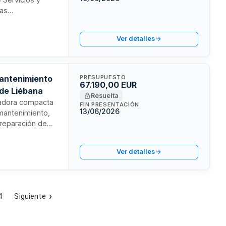
las
ón del contrato
plazo de entrega
Ver detalles
ivo, con entrega
il.
antenimiento
PRESUPUESTO
67.190,00 EUR
 de Liébana
Resuelta
vadora compacta
FIN PRESENTACIÓN
13/06/2026
mantenimiento,
 reparación de
quinaria será
s especificadas
Ver detalles
4
Siguiente