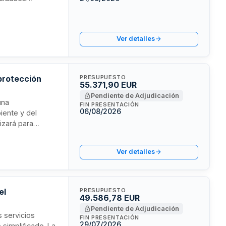
Ver detalles
protección
PRESUPUESTO
55.371,90 EUR
Pendiente de Adjudicación
una
FIN PRESENTACIÓN
06/08/2026
iente y del
izará para
ación y
 acceso. La
Ver detalles
re el entorno
.
el
PRESUPUESTO
49.586,78 EUR
Pendiente de Adjudicación
s servicios
FIN PRESENTACIÓN
29/07/2026
simplificado. La