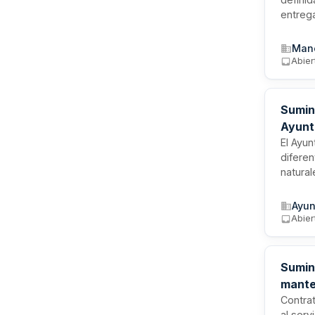
entrega
deben a
anualid
Manc
llevará
Abier
Sumin
Ayunt
El Ayun
diferen
natura
recepci
ubicado
Ayun
cumplir
Abier
Sumin
mante
Contra
al ser