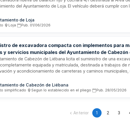
miento del Ayuntamiento de Loja. El vehículo deberá cumplir con 
rísticas técnicas especificadas y la normativa aplicable. La duraci
cuarenta y ocho meses contados desde la entrega del equipo. El 
tamiento de Loja
 en tres meses a partir de la formalización del contrato administrat
to
·
Loja
·
Pub.
01/06/2026
dependencias municipales situadas en el polígono industrial El Front
istro de excavadora compacta con implementos para m
as y servicios municipales del Ayuntamiento de Cabezón
ntamiento de Cabezón de Liébana licita el suministro de una exca
 completamente equipada y matriculada, destinada a trabajos de 
vación y acondicionamiento de carreteras y caminos municipales,
y demás actuaciones de los servicios de obras municipales. La ma
da con transporte incluido, conforme a las características técnica
tamiento de Cabezón de Liébana
liego de prescripciones técnicas particulares.
to simplificado
·
Segun lo establecido en el pliego
·
Pub.
28/05/2026
Anterior
1
2
3