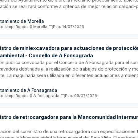
ación se realizará conforme a criterios de mejor relación calidad-
rando el plazo de entrega, ampliación de garantía y mejoras en la
stro deberá ejecutarse en un plazo máximo de treinta días hábiles
tamiento de Morella
zación del contrato.
to simplificado
·
Morella
·
Pub.
14/07/2026
istro de miniexcavadora para actuaciones de protecció
ambiental - Concello de A Fonsagrada
ión pública convocada por el Concello de A Fonsagrada para el sum
cavadora destinada a la realización de trabajos de protección y m
e. La maquinaria será utilizada en diferentes actuaciones ambient
pio de A Fonsagrada. El importe del contrato es de 43.560 euros y
o de presentación de ofertas.
tamiento de A Fonsagrada
to simplificado
·
A fonsagrada
·
Pub.
09/07/2026
istro de retrocargadora para la Mancomunidad Intermuni
tación del suministro de una retrocargadora con especificaciones 
as para la Mancomunidad Intermunicipal del Bajo Miño. El contrato i