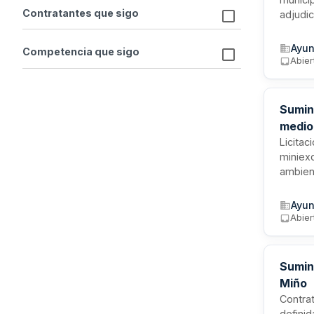
Contratantes que sigo
adjudic
conside
sumini
Ayun
Competencia que sigo
formali
Abier
Sumin
medio
Licitac
miniex
ambient
munici
períod
Ayun
Abier
Sumin
Miño
Contra
definid