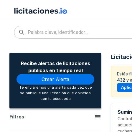
Licitac
Recibe alertas de licitaciones
públicas en tiempo real
Estás f
Crear Alerta
432
y a
Apli
Te enviaremos una alerta cada vez que
se publique una licitación que coincida
con tu búsqueda
Sumin
Filtros
Contra
actuaci
cuchara