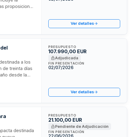
Las proposiciones
 en una única
de ofertas se
Ver detalles
del Estado.
 del
PRESUPUESTO
107.990,00 EUR
Adjudicada
destinada a los
FIN PRESENTACIÓN
02/07/2026
n de treinta días
 año desde la
icio técnico
sa Consistorial y
Ver detalles
ara
PRESUPUESTO
21.100,00 EUR
Pendiente de Adjudicación
mpacta destinada
FIN PRESENTACIÓN
22/06/2026
de nueva