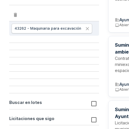
operati
Ayun
Abier
43262 - Maquinaria para excavación
Sumin
ambie
Contrat
miniex
espacio
mejora
restaur
Ayun
inversi
Abier
gracias
Buscar en lotes
Sumin
Ayunt
Licitaciones que sigo
Licitac
munici