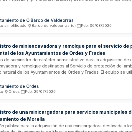
vas en tareas de prevención y control de fuegos forestales.
tamiento de O Barco de Valdeorras
to simplificado
·
Barco de valdeorras (o)
·
Pub.
06/08/2026
istro de miniexcavadora y remolque para el servicio de 
ntal de los Ayuntamientos de Ordes y Frades
o de suministro de carácter administrativo para la adquisición de 
cavadora y remolque destinados al Servicio de protección del amb
 natural de los Ayuntamientos de Ordes y Frades. El equipo se util
r la capacidad operativa en intervenciones de protección, conserv
ación del medio ambiente en espacios naturales y zonas de difícil
tamiento de Ordes
ón estratégica permite realizar trabajos con impacto reducido sob
to
·
Ordes
·
Pub.
29/07/2026
 al tamaño compacto, maniobrabilidad y precisión de la maquinaria
istro de una minicargadora para servicios municipales d
amiento de Morella
ión pública para la adquisición de una minicargadora destinada a lo
pales del Ayuntamiento de Morella mediante procedimiento abierto 