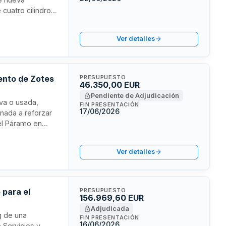
cuatro cilindros,
 La entrega se
implificado.
Ver detalles
ento de Zotes
PRESUPUESTO
46.350,00 EUR
Pendiente de Adjudicación
eva o usada,
FIN PRESENTACIÓN
17/06/2026
nada a reforzar
del Páramo en
 con financiación
Ver detalles
 para el
PRESUPUESTO
156.969,60 EUR
Adjudicada
g de una
FIN PRESENTACIÓN
16/06/2026
 Servicios y