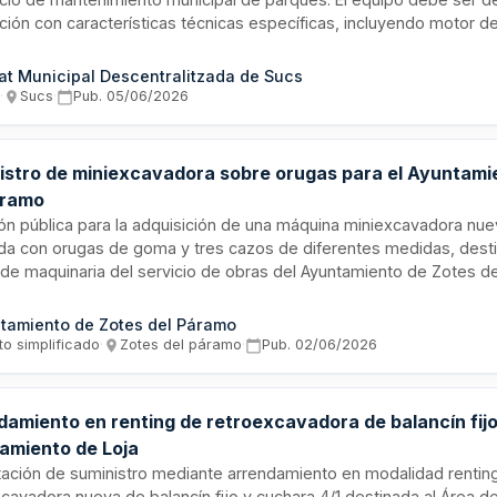
ción con características técnicas específicas, incluyendo motor de 
ón a cuatro ruedas y capacidades de excavación y carga definidas.
rá en la localidad de Sucs, mediante procedimiento abierto super s
tat Municipal Descentralitzada de Sucs
s
·
Sucs
·
Pub.
05/06/2026
istro de miniexcavadora sobre orugas para el Ayuntami
áramo
ión pública para la adquisición de una máquina miniexcavadora nu
da con orugas de goma y tres cazos de diferentes medidas, desti
a de maquinaria del servicio de obras del Ayuntamiento de Zotes 
l procedimiento se tramita mediante licitación abierta simplificada
s del Plan IOS 2025 de la Diputación de León.
tamiento de Zotes del Páramo
to simplificado
·
Zotes del páramo
·
Pub.
02/06/2026
damiento en renting de retroexcavadora de balancín fijo
amiento de Loja
tación de suministro mediante arrendamiento en modalidad rentin
cavadora nueva de balancín fijo y cuchara 4/1 destinada al Área de