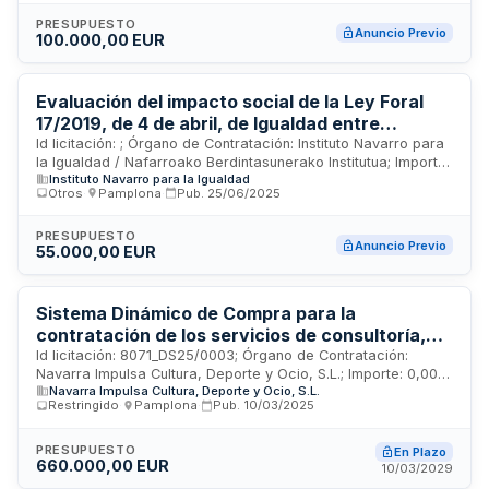
PRESUPUESTO
Anuncio Previo
100.000,00 EUR
Evaluación del impacto social de la Ley Foral
17/2019, de 4 de abril, de Igualdad entre
mujeres y hombres
Id licitación: ; Órgano de Contratación: Instituto Navarro para
la Igualdad / Nafarroako Berdintasunerako Institutua; Importe:
Instituto Navarro para la Igualdad
EUR; Estado: Anuncio Previo
Otros
·
Pamplona
·
Pub.
25/06/2025
PRESUPUESTO
Anuncio Previo
55.000,00 EUR
Sistema Dinámico de Compra para la
contratación de los servicios de consultoría,
gestión y captación de patrocinios para
Id licitación: 8071_DS25/0003; Órgano de Contratación:
Navarra Impulsa Cultura, Deporte y Ocio, S.L.; Importe: 0,00
eventos que se desarrollen en las diferentes
Navarra Impulsa Cultura, Deporte y Ocio, S.L.
EUR; Estado: En Plazo
sedes de NICDO
Restringido
·
Pamplona
·
Pub.
10/03/2025
PRESUPUESTO
En Plazo
660.000,00 EUR
10/03/2029