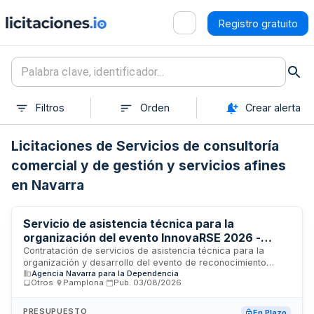
Registro gratuito
Filtros
Orden
Crear alerta
Licitaciones de Servicios de consultoría
comercial y de gestión y servicios afines
en Navarra
Servicio de asistencia técnica para la
organización del evento InnovaRSE 2026 -
Departamento de Derechos Sociales de
Contratación de servicios de asistencia técnica para la
organización y desarrollo del evento de reconocimiento
Pamplona
Agencia Navarra para la Dependencia
InnovaRSE durante el año 2026. El Departamento de
Otros
·
Pamplona
·
Pub.
03/08/2026
Derechos Sociales del Gobierno de Navarra, a través de la
Dirección General de Economía Social y Trabajo, licita este
servicio en Pamplona con el objetivo de contar con apoyo
PRESUPUESTO
En Plazo