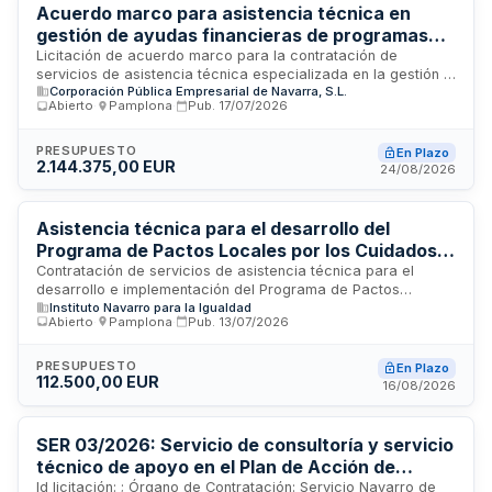
Acuerdo marco para asistencia técnica en
gestión de ayudas financieras de programas
europeos 2026-2030 - Corporación Pública
Licitación de acuerdo marco para la contratación de
servicios de asistencia técnica especializada en la gestión y
Empresarial de Navarra
Corporación Pública Empresarial de Navarra, S.L.
administración de ayudas financieras procedentes de
Abierto
·
Pamplona
·
Pub.
17/07/2026
programas europeos para el período 2026-2030. La
Corporación Pública Empresarial de Navarra requiere apoyo
técnico integral en la tramitación, seguimiento y cumplimiento
PRESUPUESTO
En Plazo
2.144.375,00 EUR
normativo de fondos europeos. Los servicios incluyen
24/08/2026
asesoramiento especializado, gestión administrativa y
supervisión de conformidad con la normativa comunitaria. El
contrato se desarrollará en Pamplona y está orientado a
Asistencia técnica para el desarrollo del
optimizar la ejecución de programas de financiación
Programa de Pactos Locales por los Cuidados
europea durante el ciclo de programación próximo.
2026 - Instituto Navarro para la Igualdad
Contratación de servicios de asistencia técnica para el
desarrollo e implementación del Programa de Pactos
Instituto Navarro para la Igualdad
Locales por los Cuidados 2026, promovido por el Instituto
Abierto
·
Pamplona
·
Pub.
13/07/2026
Navarro para la Igualdad en Pamplona. El contrato incluye el
apoyo especializado en la planificación, coordinación y
ejecución de iniciativas orientadas a fortalecer políticas de
PRESUPUESTO
En Plazo
112.500,00 EUR
igualdad y cuidados en el ámbito local navarro. Se busca
16/08/2026
profesional o equipo técnico con experiencia en programas
de igualdad de género y políticas de cuidados.
SER 03/2026: Servicio de consultoría y servicio
técnico de apoyo en el Plan de Acción de
mejora
Id licitación: ; Órgano de Contratación: Servicio Navarro de