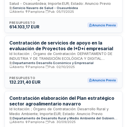
Salud - Osasunbidea; Importe:EUR; Estado: Anuncio Previo
Servicio Navarro de Salud - Osasunbidea
Abierto
·
Pamplona
·
Pub.
05/11/2025
PRESUPUESTO
Anuncio Previo
614.103,17 EUR
Contratación de servicios de apoyo en la
evaluación de Proyectos de I+D+i empresarial
Id licitación: ; Órgano de Contratación: DEPARTAMENTO DE
INDUSTRIA Y DE TRANSICIÓN ECOLÓGICA Y DIGITAL
Departamento Desarrollo Económico y Empresarial
EMPRESARIAL; Importe:EUR; Estado: Anuncio Previo
Abierto
·
Pamplona
·
Pub.
02/10/2025
PRESUPUESTO
Anuncio Previo
132.231,40 EUR
Contratación elaboración del Plan estratégico
sector agroalimentario navarro
Id licitación: ; Órgano de Contratación: Desarrollo Rural y
Medio Ambiente; Importe:EUR; Estado: Anuncio Previo
Departamento de Desarrollo Rural y Medio Ambiente del Gobierno de Navarra
Abierto
·
Pamplona
·
Pub.
30/09/2025