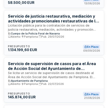
58.500,00 EUR
especializado en la planificación, coordinación y ejecución
13/08/2026
técnica de un evento orientado a reconocer iniciativas de
responsabilidad social empresarial. La asistencia técnica
cubrirá las labores necesarias para garantizar la calidad y
Servicio de justicia restaurativa, mediación y
éxito del encuentro.
actividades promocionales restaurativas de la
Policía Foral de Navarra
Licitación pública para la contratación de servicios de
justicia restaurativa, mediación, actividades y promoción
Cuerpo de la Policía Foral de Navarra
restaurativas a cargo de la Policía Foral de Navarra en
Abierto
·
Pamplona
·
Pub.
29/07/2026
Pamplona. El servicio comprende la implementación de
programas de mediación y justicia restaurativa orientados a
la resolución alternativa de conflictos, actividades
PRESUPUESTO
En Plazo
1.134.199,60 EUR
formativas y de promoción de métodos restaurativos en el
09/09/2026
ámbito de la seguridad pública y la administración de justicia.
El contrato, dotado con presupuesto de aproximadamente
206.129 euros, se gestiona desde el Departamento de
Servicio de supervisión de casos para el Área
Interior, Función Pública y Justicia de la Comunidad Foral.
de Acción Social del Ayuntamiento de
Pamplona
Se licita un servicio de supervisión de casos destinado al
Área de Acción Social del Ayuntamiento de Pamplona. El
Ayuntamiento de Pamplona
contrato comprende la supervisión técnica y seguimiento de
Abierto
·
Pamplona
·
Pub.
22/07/2026
expedientes y actuaciones en materia de acción social,
dirigido a garantizar la calidad y el cumplimiento normativo
de las intervenciones realizadas en esta área. El servicio
PRESUPUESTO
En Plazo
145.874,00 EUR
será prestado para la Junta de Gobierno Local, con el
21/08/2026
objetivo de mejorar la gestión y evaluación de los casos
atendidos por los servicios sociales municipales.