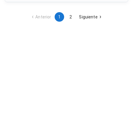
y cumplimiento normativo, así como las necesidades de los
casos de uso impulsados por los clientes de EJIE.
Anterior
1
2
Siguiente