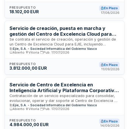
ejecutada según las especificaciones técnicas establecidas.
El pago se realizará mediante facturas anuales tras la
PRESUPUESTO
En Plazo
18.102,00 EUR
aprobación del Servicio de Salud Pública. Los licitadores
17/08/2026
quedan exentos de acreditar solvencia económica,
financiera y técnica por no superar el umbral establecido.
Servicio de creación, puesta en marcha y
gestión del Centro de Excelencia Cloud para
EJIE
Se contrata el servicio de creación, operación y gestión de
un Centro de Excelencia Cloud para EJIE, incluyendo
Ejie, S.A. - Sociedad Informática del Gobierno Vasco
aspectos tecnológicos de ingeniería de plataforma,
Abierto
·
Vitoria
·
Pub.
17/07/2026
consultoría en arquitectura cloud, automatización, gestión del
modelo operativo, formación y desarrollo del marco de
infraestructura como código para entornos cloud. El contrato
PRESUPUESTO
En Plazo
3.812.000,00 EUR
abarca el mantenimiento, actualización y evolución continua
11/09/2026
de estos servicios y frameworks tecnológicos.
Servicio de Centro de Excelencia en
Inteligencia Artificial y Plataforma Corporativa
de IA para EJIE
Contratación de un servicio especializado para consolidar,
evolucionar, operar y dar soporte al Centro de Excelencia de
Ejie, S.A. - Sociedad Informática del Gobierno Vasco
Inteligencia Artificial y a la plataforma corporativa de IA de
Abierto
·
Vitoria
·
Pub.
17/07/2026
EJIE. El servicio incluye ingeniería de la plataforma,
cualificación de casos de uso, gobierno de datos e
integración con la arquitectura corporativa, asegurando
PRESUPUESTO
En Plazo
4.984.000,00 EUR
alineamiento con la estrategia de IA, requisitos de seguridad
14/09/2026