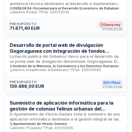
asistencia técnica destinados al desarrollo e implementación
DEBEGESA-Sociedad para el Desarrollo Económico de Debabarrena
de una plataforma de gestión energética y un portal
Abierto
·
Eibar
·
Pub.
23/07/2026
energético para el municipio de Debabarrena. El proyecto,
promovido por DEBEGESA (Sociedad para el Desarrollo
Económico de Debabarrena), busca optimizar la gestión y
PRESUPUESTO
Cierra hoy
71.671,40 EUR
monitorización de recursos energéticos a través de
07/08/2026
herramientas digitales integradas. La actuación incluye el
diseño, programación y despliegue de soluciones
informáticas especializadas, acompañadas de soporte
Desarrollo de portal web de divulgación
técnico especializado para garantizar la funcionalidad y
Gogoragunea con integración de fondos
mantenimiento del sistema.
documentales y audiovisuales del Instituto
Licitación pública del Gobierno Vasco para el desarrollo de
un portal web de divulgación denominado Gogoragunea. El
Gogora
Instituto de la Memoria, la Convivencia y los Derechos Humanos
proyecto consiste en la creación de una plataforma digital
Abierto simplificado
·
Galdácano
·
Pub.
23/07/2026
que integre datos, fondos documentales y audiovisuales
aportados por el Instituto de la Memoria, la Convivencia y los
Derechos Humanos-Gogora, utilizando el software Dédalo
PRESUPUESTO
En Plazo
139.488,00 EUR
como base tecnológica. El portal funcionará como
27/08/2026
herramienta de difusión y acceso público a contenidos
relacionados con memoria histórica, convivencia y derechos
humanos, facilitando la gestión y consulta de archivos
Suministro de aplicación informática para la
digitales especializados.
gestión de colonias felinas urbanas del
Ayuntamiento de Vitoria-Gasteiz
El Ayuntamiento de Vitoria-Gasteiz licita el suministro de una
aplicación informática destinada a la gestión integral de las
Ayuntamiento de Vitoria-Gasteiz
colonias felinas urbanas municipales. La solución tecnológica
Abierto
·
Gasteiz
·
Pub.
21/07/2026
será supervisada por el Servicio de Salud Pública y