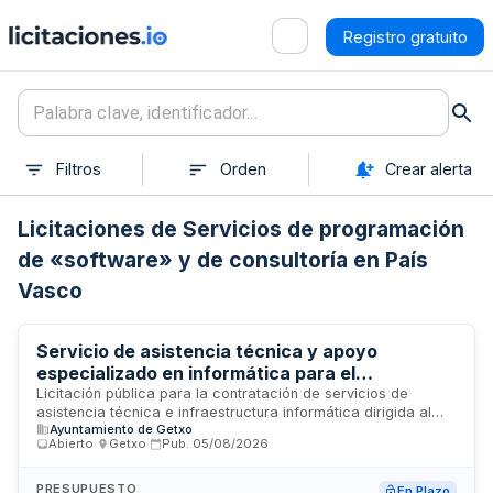
Registro gratuito
Filtros
Orden
Crear alerta
Licitaciones de Servicios de programación
de «software» y de consultoría en País
Vasco
Servicio de asistencia técnica y apoyo
especializado en informática para el
Ayuntamiento de Getxo
Licitación pública para la contratación de servicios de
asistencia técnica e infraestructura informática dirigida al
Ayuntamiento de Getxo
Ayuntamiento de Getxo. El contrato comprende el suministro
Abierto
·
Getxo
·
Pub.
05/08/2026
de apoyo técnico especializado, mantenimiento y gestión de
sistemas informáticos, así como asistencia tecnológica
continua para garantizar el funcionamiento óptimo de los
PRESUPUESTO
En Plazo