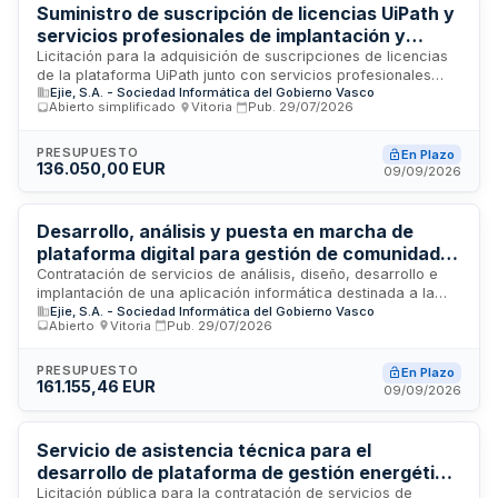
conocimiento e indexación de contenidos para optimizar la
Suministro de suscripción de licencias UiPath y
accesibilidad a la documentación judicial.
servicios profesionales de implantación y
administración para EJIE
Licitación para la adquisición de suscripciones de licencias
de la plataforma UiPath junto con servicios profesionales
Ejie, S.A. - Sociedad Informática del Gobierno Vasco
especializados de implantación, configuración,
Abierto simplificado
·
Vitoria
·
Pub.
29/07/2026
administración y transferencia de conocimiento. El contratista
prestará servicios de acompañamiento técnico en remoto
desde sus instalaciones para facilitar la correcta explotación
PRESUPUESTO
En Plazo
136.050,00 EUR
de la tecnología, su incorporación al catálogo corporativo y
09/09/2026
la gestión integral del servicio de automatización de
procesos empresariales.
Desarrollo, análisis y puesta en marcha de
plataforma digital para gestión de comunidad
virtual de emancipación juvenil - Gobierno
Contratación de servicios de análisis, diseño, desarrollo e
implantación de una aplicación informática destinada a la
Vasco
Ejie, S.A. - Sociedad Informática del Gobierno Vasco
gestión y dinamización de un ecosistema virtual dirigido a
Abierto
·
Vitoria
·
Pub.
29/07/2026
jóvenes en proceso de emancipación. El proyecto,
promovido por el Departamento de Bienestar, Juventud y
Reto Demográfico del Gobierno Vasco y gestionado por EJIE,
PRESUPUESTO
En Plazo
161.155,46 EUR
comprende la recogida de requisitos, diseño técnico del
09/09/2026
sistema, construcción de la aplicación de acuerdo con
normativas vascas vigentes, y su implantación en entorno
productivo.
Servicio de asistencia técnica para el
desarrollo de plataforma de gestión energética
y portal energético - DEBEGESA Eibar
Licitación pública para la contratación de servicios de