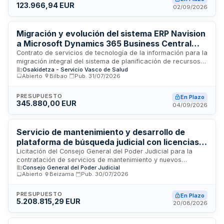
123.966,94 EUR
equipos y aplicaciones de la administración municipal. El
02/09/2026
importe del contrato asciende a 123.966,94 euros. Se trata
de un servicio estratégico para la modernización y eficiencia
operativa de la administración local de Getxo, ubicada en
Migración y evolución del sistema ERP Navision
Vizcaya.
a Microsoft Dynamics 365 Business Central
para Hospital Intermutual de Euskadi
Contrato de servicios de tecnología de la información para la
migración integral del sistema de planificación de recursos
Osakidetza - Servicio Vasco de Salud
empresariales del Hospital Intermutual de Euskadi desde
Abierto
·
Bilbao
·
Pub.
31/07/2026
Navision hacia Microsoft Dynamics 365 Business Central en
modalidad en la nube. Las prestaciones incluyen análisis
inicial, adaptación de personalizaciones, transferencia de
PRESUPUESTO
En Plazo
345.880,00 EUR
datos, configuración del nuevo entorno, ejecución de
04/09/2026
pruebas, puesta en marcha y soporte de estabilización. Se
integran además módulos de gestión de contratos
plurianuales, facturación electrónica FACe y conexión con el
Servicio de mantenimiento y desarrollo de
Sistema Español de Verificación de Medicamentos.
plataforma de búsqueda judicial con licencias
Opentext Knowledge Discovery - Consejo
Licitación del Consejo General del Poder Judicial para la
contratación de servicios de mantenimiento y nuevos
General del Poder Judicial
Consejo General del Poder Judicial
desarrollos de la plataforma de búsqueda del Centro de
Abierto
·
Beizama
·
Pub.
30/07/2026
Documentación Judicial, junto con el suministro y soporte
técnico de licencias de software Opentext Knowledge
Discovery versión Idol Ultimate. Los servicios incluyen la
PRESUPUESTO
En Plazo
5.208.815,29 EUR
gestión operativa, mejoras funcionales y actualizaciones de
20/08/2026
la plataforma de búsqueda documental, así como el acceso
a licencias de software especializado en descubrimiento de