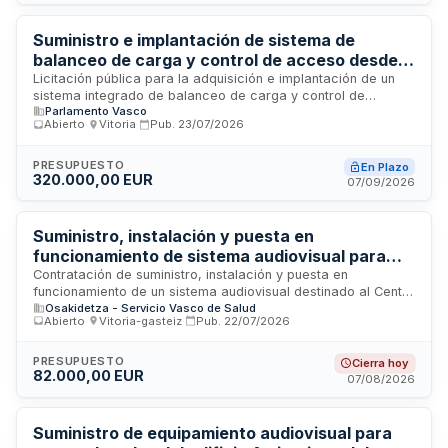
componentes de control temporal y facilidades de
interpretación para garantizar la accesibilidad en las
sesiones legislativas.
Suministro e implantación de sistema de
balanceo de carga y control de acceso desde
Internet para el Parlamento Vasco
Licitación pública para la adquisición e implantación de un
sistema integrado de balanceo de carga y control de
Parlamento Vasco
acceso desde Internet destinado a la infraestructura
Abierto
·
Vitoria
·
Pub.
23/07/2026
tecnológica del Parlamento Vasco. El sistema debe
garantizar la distribución eficiente del tráfico de red,
optimizar la disponibilidad de servicios en línea y reforzar los
PRESUPUESTO
En Plazo
320.000,00 EUR
mecanismos de seguridad perimetral de acceso remoto a
07/09/2026
los recursos digitales de la institución legislativa vasca. Se
trata de un suministro con servicios técnicos de
implementación y configuración.
Suministro, instalación y puesta en
funcionamiento de sistema audiovisual para
Centro de Simulación Médica del Hospital
Contratación de suministro, instalación y puesta en
funcionamiento de un sistema audiovisual destinado al Centro
Universitario Araba
Osakidetza - Servicio Vasco de Salud
de Simulación Médica del Hospital Universitario Araba,
Abierto
·
Vitoria-gasteiz
·
Pub.
22/07/2026
dependiente de la Organización Sanitaria Integrada Araba. El
contrato incluye transporte, instalación y servicios
complementarios necesarios para la operatividad del
PRESUPUESTO
Cierra hoy
82.000,00 EUR
equipamiento audiovisual en el centro de formación médica.
07/08/2026
Suministro de equipamiento audiovisual para