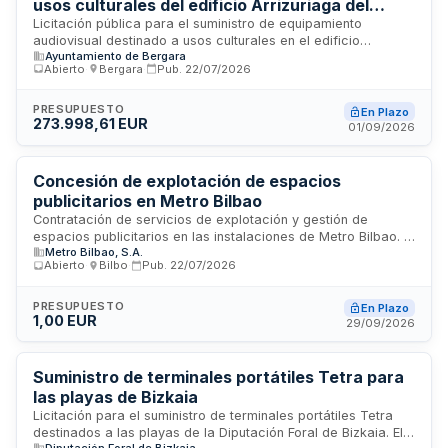
usos culturales del edificio Arrizuriaga del
Ayuntamiento de Bergara
Licitación pública para el suministro de equipamiento
audiovisual destinado a usos culturales en el edificio
Ayuntamiento de Bergara
Arrizuriaga de Bergara. El Ayuntamiento de Bergara-Alcalde
Abierto
·
Bergara
·
Pub.
22/07/2026
convoca este procedimiento para adquirir los equipos y
sistemas de reproducción, amplificación y proyección de
contenidos audiovisuales necesarios para desarrollar
PRESUPUESTO
En Plazo
273.998,61 EUR
actividades culturales, eventos y presentaciones en las
01/09/2026
instalaciones. El contrato incluye el suministro, instalación y
puesta en funcionamiento del equipamiento conforme a
especificaciones técnicas.
Concesión de explotación de espacios
publicitarios en Metro Bilbao
Contratación de servicios de explotación y gestión de
espacios publicitarios en las instalaciones de Metro Bilbao. El
Metro Bilbao, S.A.
adjudicatario será responsable de la comercialización,
Abierto
·
Bilbo
·
Pub.
22/07/2026
oferta de productos, política tarifaria y dinamización de los
espacios publicitarios disponibles en la infraestructura de
transporte. Metro Bilbao ejercerá supervisión sobre el
PRESUPUESTO
En Plazo
1,00 EUR
cumplimiento del contrato y la calidad de los servicios
29/09/2026
prestados.
Suministro de terminales portátiles Tetra para
las playas de Bizkaia
Licitación para el suministro de terminales portátiles Tetra
destinados a las playas de la Diputación Foral de Bizkaia. El