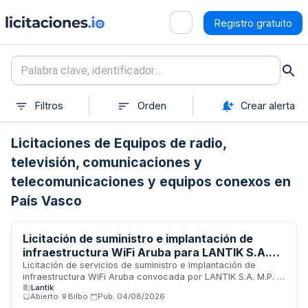
Registro gratuito
Filtros
Orden
Crear alerta
Licitaciones de Equipos de radio,
televisión, comunicaciones y
telecomunicaciones y equipos conexos en
País Vasco
Licitación de suministro e implantación de
infraestructura WiFi Aruba para LANTIK S.A.
M.P.
Licitación de servicios de suministro e implantación de
infraestructura WiFi Aruba convocada por LANTIK S.A. M.P. El
Lantik
contrato comprende la provisión de equipamiento hardware,
Abierto
·
Bilbo
·
Pub.
04/08/2026
servicios de implantación, migración y puesta en marcha de