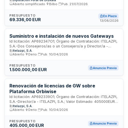
Diputación Foral de Bizkaia
contrato abarca la provisión de equipos de comunicación
Abierto simplificado
·
Bilbo
·
Pub.
21/07/2026
especializados que mejoran la operatividad y coordinación
en las zonas costeras. La empresa adjudicataria deberá
acreditar solvencia económica, financiera y técnica, así
PRESUPUESTO
En Plazo
69.336,00 EUR
como capacidad profesional para la realización de las
13/08/2026
prestaciones requeridas.
Suministro e instalación de nuevos Gateways
Id licitación: AP692347O1; Órgano de Contratación: ITELAZPI,
S.A.-Dos Consejeros/as o un Consejero/a y Director/a -
Itelazpi, S.A.
ITELAZPI, S.A.; Valor Estimado: 1500000EUR; Estado: PRE
Abierto
·
Derio
·
Pub.
10/04/2026
PRESUPUESTO
Anuncio Previo
1.500.000,00 EUR
Renovación de licencias de GW sobre
Plataforma Orbiwise
Id licitación: AP692339O1; Órgano de Contratación: ITELAZPI,
S.A.-Director/a - ITELAZPI, S.A.; Valor Estimado: 405000EUR;
Itelazpi, S.A.
Estado: PRE
Abierto
·
Derio
·
Pub.
10/04/2026
PRESUPUESTO
Anuncio Previo
405.000,00 EUR