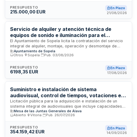
la solución WiFi, así como mantenimiento y soporte técnico
durante tres años. Se incluye la posibilidad de adquirir
PRESUPUESTO
En Plazo
215.000,00 EUR
elementos hardware y servicios adicionales bajo demanda
21/08/2026
durante el período de vigencia del contrato.
Servicio de alquiler y atención técnica de
equipos de sonido e iluminación para el
Inkestas Rock Festival del Ayuntamiento de
El Ayuntamiento de Sopela licita la contratación del servicio
integral de alquiler, montaje, operación y desmontaje de
Sopela
Ayuntamiento de Sopela
equipos de sonido e iluminación para la celebración del
Otros
·
Sopela
·
Pub.
03/08/2026
Inkestas Rock Festival. La empresa adjudicataria debe
proporcionar material técnico suficiente para cubrir las
necesidades especificadas en los riders de los grupos
PRESUPUESTO
En Plazo
6198,35 EUR
actuantes, así como personal técnico especializado en
17/08/2026
cantidad mínima requerida. El servicio incluye la propuesta
de horarios de montaje, pruebas y desmontaje, garantizando
la realización completa del evento dentro de los horarios
Suministro e instalación de sistema
establecidos.
audiovisual, control de tiempos, votaciones e
interpretación para las Juntas Generales de
Licitación pública para la adquisición e instalación de un
sistema integral de audiovisuales que incluye capacidades
Álava
Mesa de las Juntas Generales de Álava
de control de tiempos, gestión de votaciones e
Abierto
·
Vitoria
·
Pub.
26/07/2026
interpretación simultánea en las salas de los órganos de las
Juntas Generales de Álava, ubicadas en Vitoria. El sistema
permitirá mejorar la funcionalidad de los espacios
PRESUPUESTO
En Plazo
354.159,42 EUR
parlamentarios mediante tecnología audiovisual avanzada,
14/09/2026