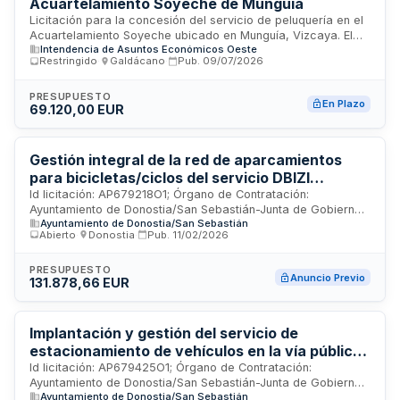
Acuartelamiento Soyeche de Munguía
Licitación para la concesión del servicio de peluquería en el
Acuartelamiento Soyeche ubicado en Munguía, Vizcaya. El
Intendencia de Asuntos Económicos Oeste
adjudicatario prestará el servicio exclusivamente en un local
Restringido
·
Galdácano
·
Pub.
09/07/2026
habilitado dentro del Alojamiento Logístico de Mandos, con
una prestación mínima de tres días a la semana mediante
cita previa. El acuartelamiento cede el local y mobiliario en
PRESUPUESTO
En Plazo
69.120,00 EUR
estado de funcionamiento, siendo responsabilidad del
contratista su mantenimiento por mal uso y su devolución en
iguales condiciones al finalizar la vigencia del contrato.
Gestión integral de la red de aparcamientos
para bicicletas/ciclos del servicio DBIZI
PARKING
Id licitación: AP679218O1; Órgano de Contratación:
Ayuntamiento de Donostia/San Sebastián-Junta de Gobierno
Ayuntamiento de Donostia/San Sebastián
Local; Valor Estimado: 131878.66EUR; Estado: PRE
Abierto
·
Donostia
·
Pub.
11/02/2026
PRESUPUESTO
Anuncio Previo
131.878,66 EUR
Implantación y gestión del servicio de
estacionamiento de vehículos en la vía pública
(Servicio OTA)
Id licitación: AP679425O1; Órgano de Contratación:
Ayuntamiento de Donostia/San Sebastián-Junta de Gobierno
Ayuntamiento de Donostia/San Sebastián
Local; Valor Estimado: 30262640.1EUR; Estado: PRE