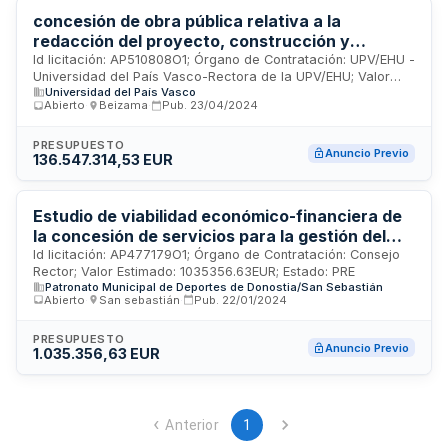
concesión de obra pública relativa a la
redacción del proyecto, construcción y
posterior explotación de una nueva residencia
Id licitación: AP510808O1; Órgano de Contratación: UPV/EHU -
Universidad del País Vasco-Rectora de la UPV/EHU; Valor
universitaria en el Campus de Gipuzkoa de la
Universidad del País Vasco
Estimado: 136547314.53EUR; Estado: PRE
UPV/EHU.
Abierto
·
Beizama
·
Pub.
23/04/2024
PRESUPUESTO
Anuncio Previo
136.547.314,53 EUR
Estudio de viabilidad económico-financiera de
la concesión de servicios para la gestión del
campo de fútbol municipal de Matigoxotegi
Id licitación: AP477179O1; Órgano de Contratación: Consejo
Rector; Valor Estimado: 1035356.63EUR; Estado: PRE
Patronato Municipal de Deportes de Donostia/San Sebastián
Abierto
·
San sebastián
·
Pub.
22/01/2024
PRESUPUESTO
Anuncio Previo
1.035.356,63 EUR
Anterior
1