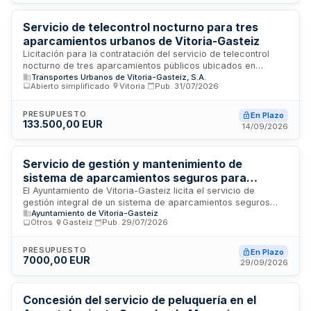
Asimismo, contempla la gestión de residuos conforme a
criterios de calidad medioambiental de los materiales
designados como desechos por el Ayuntamiento.
Servicio de telecontrol nocturno para tres
aparcamientos urbanos de Vitoria-Gasteiz
Licitación para la contratación del servicio de telecontrol
nocturno de tres aparcamientos públicos ubicados en
Transportes Urbanos de Vitoria-Gasteiz, S.A.
Vitoria-Gasteiz, gestionados por Transportes Urbanos de
Abierto simplificado
·
Vitoria
·
Pub.
31/07/2026
Vitoria-Gasteiz S.A. El servicio incluye la supervisión remota,
gestión de sistemas y videovigilancia necesarios para la
explotación remota de los aparcamientos Artium, Iradier y
PRESUPUESTO
En Plazo
133.500,00 EUR
Santa Bárbara durante el horario nocturno.
14/09/2026
Servicio de gestión y mantenimiento de
sistema de aparcamientos seguros para
bicicletas en origen - Ayuntamiento de Vitoria-
El Ayuntamiento de Vitoria-Gasteiz licita el servicio de
gestión integral de un sistema de aparcamientos seguros
Gasteiz
Ayuntamiento de Vitoria-Gasteiz
para bicicletas en origen. La prestación comprende la
Otros
·
Gasteiz
·
Pub.
29/07/2026
aportación de instalaciones, la gestión operativa y el
mantenimiento del sistema. Se trata de un contrato unitario
que requiere la ejecución coordinada de estas prestaciones
PRESUPUESTO
En Plazo
7000,00 EUR
vinculadas entre sí, con el objetivo de garantizar la
29/09/2026
disponibilidad y funcionamiento adecuado de las
infraestructuras de estacionamiento seguro para bicicletas.
El contrato se adjudicará mediante procedimiento abierto
Concesión del servicio de peluquería en el
supersimplificado.