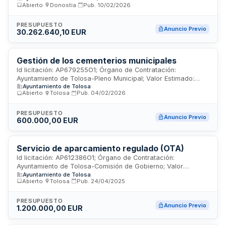
Abierto
·
Donostia
·
Pub.
10/02/2026
PRESUPUESTO
Anuncio Previo
30.262.640,10 EUR
Gestión de los cementerios municipales
Id licitación: AP679255O1; Órgano de Contratación:
Ayuntamiento de Tolosa-Pleno Municipal; Valor Estimado:
Ayuntamiento de Tolosa
600000EUR; Estado: PRE
Abierto
·
Tolosa
·
Pub.
04/02/2026
PRESUPUESTO
Anuncio Previo
600.000,00 EUR
Servicio de aparcamiento regulado (OTA)
Id licitación: AP612386O1; Órgano de Contratación:
Ayuntamiento de Tolosa-Comisión de Gobierno; Valor
Ayuntamiento de Tolosa
Estimado: 1200000EUR; Estado: PRE
Abierto
·
Tolosa
·
Pub.
24/04/2025
PRESUPUESTO
Anuncio Previo
1.200.000,00 EUR