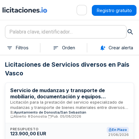
Registro gratuito
Filtros
Orden
Crear alerta
Licitaciones de Servicios diversos en País
Vasco
Servicio de mudanzas y transporte de
mobiliario, documentación y equipos
informáticos entre centros municipales de
Licitación para la prestación del servicio especializado de
mudanzas y transporte de bienes materiales entre diversos
Donostia/San Sebastián
Ayuntamiento de Donostia/San Sebastián
centros municipales de Donostia/San Sebastián. El contrato
Abierto
·
Donostia
·
Pub.
05/08/2026
incluye actividades de identificación, embalaje, recogida,
traslado de mobiliario vinculado a puestos de trabajo,
documentación departamental, archivos y equipos
PRESUPUESTO
En Plazo
123.900,00 EUR
informáticos, así como su montaje en los centros de destino.
21/08/2026