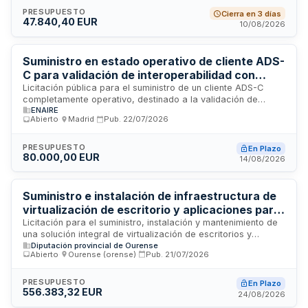
operativa de sus herramientas de diseño en áreas técnicas
PRESUPUESTO
Cierra en 3 días
47.840,40 EUR
como urbanismo, obras, medio ambiente, mantenimiento e
10/08/2026
infraestructuras. El contrato incluye la gestión coordinada de
las licencias necesarias para el desempeño de funciones de
diseño técnico municipal.
Suministro en estado operativo de cliente ADS-
C para validación de interoperabilidad con
futuro LACS - Dirección Económico-Financiera
Licitación pública para el suministro de un cliente ADS-C
completamente operativo, destinado a la validación de
de ENAIRE
ENAIRE
interoperabilidad con el futuro sistema LACS. El contrato es
Abierto
·
Madrid
·
Pub.
22/07/2026
convocado por la Dirección Económico-Financiera de
ENAIRE, entidad responsable de la gestión del espacio aéreo
español. El equipamiento debe encontrarse en estado de
PRESUPUESTO
En Plazo
80.000,00 EUR
funcionamiento inmediato y ser compatible con los
14/08/2026
protocolos de interoperabilidad establecidos para la próxima
generación de sistemas de gestión de tráfico aéreo. Esta
adquisición forma parte de los procesos de modernización
Suministro e instalación de infraestructura de
tecnológica de la infraestructura de control aéreo nacional.
virtualización de escritorio y aplicaciones para
la Diputación Provincial de Ourense
Licitación para el suministro, instalación y mantenimiento de
una solución integral de virtualización de escritorios y
Diputación provincial de Ourense
aplicaciones destinada a la Diputación Provincial de
Abierto
·
Ourense (orense)
·
Pub.
21/07/2026
Ourense. El proyecto incluye la provisión de equipamiento
informático, licencias de software, configuración técnica y
adaptación de estaciones de trabajo. El servicio abarca una
PRESUPUESTO
En Plazo
556.383,32 EUR
fase inicial de implantación con duración máxima de dos
24/08/2026
meses y posterior soporte técnico y mantenimiento durante