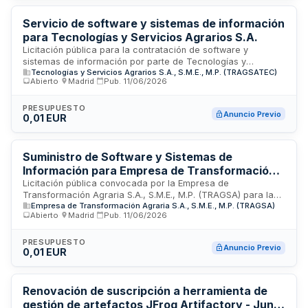
cuarenta y seis meses en las dependencias del Área de
Transparencia y Gobierno Abierto de la institución.
Servicio de software y sistemas de información
para Tecnologías y Servicios Agrarios S.A.
Licitación pública para la contratación de software y
sistemas de información por parte de Tecnologías y
Tecnologías y Servicios Agrarios S.A., S.M.E., M.P. (TRAGSATEC)
Servicios Agrarios S.A. (TRAGSATEC), empresa
Abierto
·
Madrid
·
Pub.
11/06/2026
especializada en servicios tecnológicos y agrarios. El
contrato comprende el suministro e implementación de
soluciones informáticas y plataformas de gestión de datos
PRESUPUESTO
Anuncio Previo
0,01 EUR
destinadas a optimizar los procesos operacionales y
administrativos de la organización en el ámbito del sector
agrícola y tecnológico.
Suministro de Software y Sistemas de
Información para Empresa de Transformación
Agraria S.A.
Licitación pública convocada por la Empresa de
Transformación Agraria S.A., S.M.E., M.P. (TRAGSA) para la
Empresa de Transformación Agraria S.A., S.M.E., M.P. (TRAGSA)
adquisición de software y sistemas de información. El
Abierto
·
Madrid
·
Pub.
11/06/2026
contrato abarca el suministro de soluciones informáticas,
plataformas de gestión de datos, aplicaciones
especializadas y sistemas de información que apoyen los
PRESUPUESTO
Anuncio Previo
0,01 EUR
procesos operativos y administrativos de la entidad. Se
encuentra en estado de pre-licitación y está destinado a
modernizar la infraestructura tecnológica y mejorar la
eficiencia en la gestión de información de TRAGSA.
Renovación de suscripción a herramienta de
gestión de artefactos JFrog Artifactory - Junta