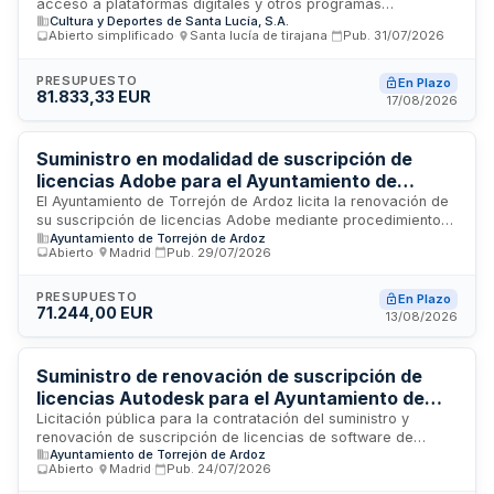
acceso a plataformas digitales y otros programas
Cultura y Deportes de Santa Lucía
Cultura y Deportes de Santa Lucía, S.A.
informáticos específicos para los departamentos de la
Abierto simplificado
·
Santa lucía de tirajana
·
Pub.
31/07/2026
Gerencia Municipal de Cultura y Deportes de Santa Lucía. El
contrato incluye la renovación de licencias activas y la
adquisición de nuevas suscripciones, con duración principal
PRESUPUESTO
En Plazo
81.833,33 EUR
de tres años y posibilidad de prórroga por dos años
17/08/2026
adicionales. La ejecución se realiza mediante externalización
de prestaciones para garantizar el cumplimiento de la
actividad municipal.
Suministro en modalidad de suscripción de
licencias Adobe para el Ayuntamiento de
Torrejón de Ardoz
El Ayuntamiento de Torrejón de Ardoz licita la renovación de
su suscripción de licencias Adobe mediante procedimiento
Ayuntamiento de Torrejón de Ardoz
abierto. El contrato comprende el suministro de herramientas
Abierto
·
Madrid
·
Pub.
29/07/2026
software de la suite Adobe destinadas a cubrir necesidades
de diseño gráfico, edición de vídeo y otras funcionalidades
utilizadas de forma transversal en múltiples departamentos
PRESUPUESTO
En Plazo
71.244,00 EUR
municipales. La contratación se realiza en modalidad de
13/08/2026
pago por uso con duración de tres años, asegurando la
continuidad operativa y la actualización permanente del
software para garantizar seguridad, compatibilidad y acceso
Suministro de renovación de suscripción de
a nuevas funcionalidades.
licencias Autodesk para el Ayuntamiento de
Torrejón de Ardoz
Licitación pública para la contratación del suministro y
renovación de suscripción de licencias de software de
Ayuntamiento de Torrejón de Ardoz
diseño asistido por ordenador Autodesk. El Ayuntamiento de
Abierto
·
Madrid
·
Pub.
24/07/2026
Torrejón de Ardoz requiere la provisión de licencias de
AutoCAD y AutoCAD LT para garantizar la continuidad