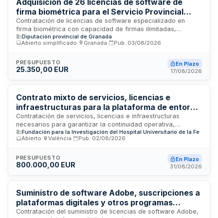
Adquisición de 26 licencias de software de
firma biométrica para el Servicio Provincial
Tributario de la Diputación de Granada
Contratación de licencias de software especializado en
firma biométrica con capacidad de firmas ilimitadas,
Diputación provincial de Granada
diseñado para integrarse con el Sistema Integral de Gestión
Abierto simplificado
·
Granada
·
Pub.
03/08/2026
Tributaria y Recaudación del Servicio Provincial Tributario de
la Diputación de Granada. El suministro incluye distribución,
montaje, instalación y puesta en marcha de los bienes. El
PRESUPUESTO
En Plazo
25.350,00 EUR
contrato tiene una duración inicial de un año, con posibilidad
17/08/2026
de dos prórrogas adicionales de igual duración.
Contrato mixto de servicios, licencias e
infraestructuras para la plataforma de entorno
seguro de investigación del Instituto de
Contratación de servicios, licencias e infraestructuras
necesarios para garantizar la continuidad operativa,
Investigación Sanitaria La Fe
Fundación para la Investigación del Hospital Universitario de la Fe
evolución, hibridación e integración de una plataforma de
Abierto
·
València
·
Pub.
02/08/2026
entorno seguro de investigación basada en activos digitales
del Instituto de Investigación Sanitaria La Fe. El contrato
abarca la prestación de servicios tecnológicos, adquisición
PRESUPUESTO
En Plazo
800.000,00 EUR
de licencias software y provisión de infraestructuras
31/08/2026
informáticas requeridas para el funcionamiento y desarrollo
de esta plataforma de investigación segura. Se tramita
mediante procedimiento abierto sujeto a regulación
Suministro de software Adobe, suscripciones a
armonizada.
plataformas digitales y otros programas
informáticos para la Gerencia Municipal de
Contratación del suministro de licencias de software Adobe,