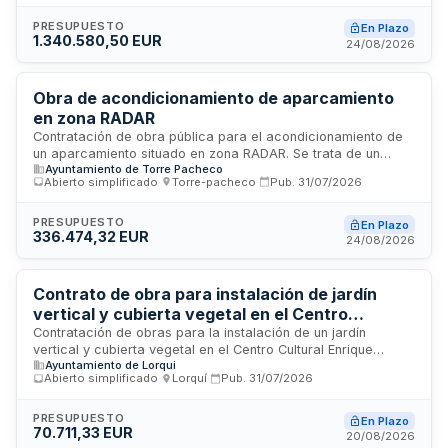
clasificación en Grupo C, Subgrupo 4, Categoría 4. La
ejecución se realizará conforme a proyecto técnico
PRESUPUESTO
En Plazo
1.340.580,50 EUR
completo, bajo supervisión de dirección facultativa, con
24/08/2026
plazo de siete meses y financiación presupuestaria prevista
para el ejercicio 2026.
Obra de acondicionamiento de aparcamiento
en zona RADAR
Contratación de obra pública para el acondicionamiento de
un aparcamiento situado en zona RADAR. Se trata de un
Ayuntamiento de Torre Pacheco
procedimiento abierto simplificado en el que el precio
Abierto simplificado
·
Torre-pacheco
·
Pub.
31/07/2026
constituye el único criterio de adjudicación. La ejecución de
los trabajos se realizará conforme al proyecto y al pliego de
prescripciones técnicas particulares, incluyendo todos los
PRESUPUESTO
En Plazo
336.474,32 EUR
materiales, medios auxiliares y trabajos necesarios para la
24/08/2026
correcta finalización de las obras.
Contrato de obra para instalación de jardín
vertical y cubierta vegetal en el Centro
Cultural Enrique Tierno Galván, enmarcado en
Contratación de obras para la instalación de un jardín
vertical y cubierta vegetal en el Centro Cultural Enrique
el Proyecto Life Seedneb
Ayuntamiento de Lorqui
Tierno Galván de Madrid. El proyecto forma parte de la
Abierto simplificado
·
Lorquí
·
Pub.
31/07/2026
iniciativa Life Seedneb, financiada por el Programa Life de la
Unión Europea, orientada al diseño sostenible y la
renaturalización de espacios públicos. La intervención busca
PRESUPUESTO
En Plazo
70.711,33 EUR
incrementar la cobertura vegetal en fachadas y cubiertas,
20/08/2026