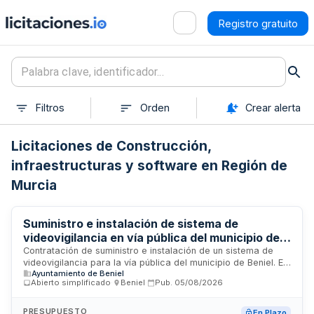
Registro gratuito
Filtros
Orden
Crear alerta
Licitaciones de Construcción,
infraestructuras y software en Región de
Murcia
Suministro e instalación de sistema de
videovigilancia en vía pública del municipio de
Beniel
Contratación de suministro e instalación de un sistema de
videovigilancia para la vía pública del municipio de Beniel. El
Ayuntamiento de Beniel
Ayuntamiento de Beniel licita la adquisición e implementación
Abierto simplificado
·
Beniel
·
Pub.
05/08/2026
de equipamiento de videovigilancia destinado a mejorar la
seguridad y vigilancia en espacios públicos municipales. El
procedimiento se rige por la Ley de Contratos del Sector
PRESUPUESTO
En Plazo