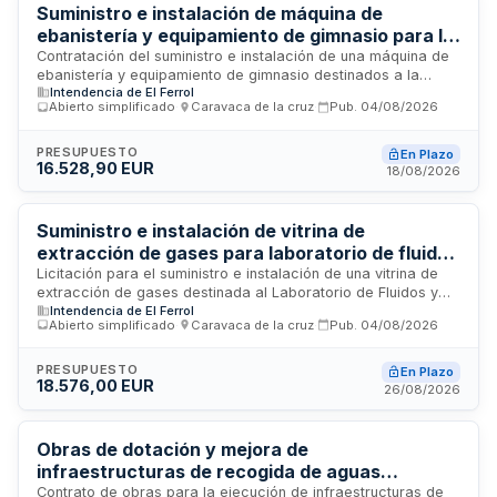
asciende a cien mil euros y el contrato se encuentra en
Suministro e instalación de máquina de
estado de publicación.
ebanistería y equipamiento de gimnasio para la
Comandancia Naval de Vigo
Contratación del suministro e instalación de una máquina de
ebanistería y equipamiento de gimnasio destinados a la
Intendencia de El Ferrol
Comandancia Naval de Vigo. El contratista será responsable
Abierto simplificado
·
Caravaca de la cruz
·
Pub.
04/08/2026
del transporte, entrega, instalación y manipulación del
material en la ubicación especificada, debiendo completar
todas las prestaciones dentro del plazo máximo establecido.
PRESUPUESTO
En Plazo
16.528,90 EUR
Los materiales suministrados deberán ser originales del
18/08/2026
fabricante y cumplir con la legislación vigente para su
comercialización.
Suministro e instalación de vitrina de
extracción de gases para laboratorio de fluidos
y combustibles del Arsenal de Ferrol
Licitación para el suministro e instalación de una vitrina de
extracción de gases destinada al Laboratorio de Fluidos y
Intendencia de El Ferrol
Combustibles del Arsenal de Ferrol. Las prestaciones
Abierto simplificado
·
Caravaca de la cruz
·
Pub.
04/08/2026
incluyen el equipo nuevo, su instalación, las adecuaciones
interiores del local, la instalación de conductos de
extracción de gases y las instalaciones interiores de enlace
PRESUPUESTO
En Plazo
18.576,00 EUR
de agua, gas y electricidad necesarias para garantizar el
26/08/2026
funcionamiento completo del sistema.
Obras de dotación y mejora de
infraestructuras de recogida de aguas
pluviales en Avenida Picos de Europa -
Contrato de obras para la ejecución de infraestructuras de