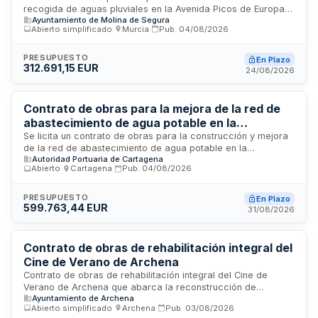
recogida de aguas pluviales en la Avenida Picos de Europa,
Ayuntamiento de Molina de Segura
Ayuntamiento de Molina de Segura
específicamente en el tramo comprendido entre Calle Río
Abierto simplificado
·
Murcia
·
Pub.
04/08/2026
Mula y Calle Río Chicamo, ubicado en la urbanización La
Alcayna. El Ayuntamiento de Molina de Segura licita estas
obras de mejora de drenaje y gestión de aguas de lluvia. El
PRESUPUESTO
En Plazo
312.691,15 EUR
contrato incluye como objeto adicional la inserción laboral
24/08/2026
de personas desempleadas procedentes de la Bolsa de
Inserción Sociolaboral, conforme a los términos establecidos
en la normativa de inserción sociolaboral.
Contrato de obras para la mejora de la red de
abastecimiento de agua potable en la
ampliación de la dársena de Escombreras -
Se licita un contrato de obras para la construcción y mejora
de la red de abastecimiento de agua potable en la
Autoridad Portuaria de Cartagena
Autoridad Portuaria de Cartagena
ampliación de la dársena de Escombreras. La Autoridad
Abierto
·
Cartagena
·
Pub.
04/08/2026
Portuaria de Cartagena convoca este procedimiento abierto
con criterios de mejor relación calidad-precio para la
ejecución de nuevos trazados de tuberías destinados a
PRESUPUESTO
En Plazo
599.763,44 EUR
alimentar una nueva red de hidrantes y reemplazar las
31/08/2026
tuberías existentes con difícil mantenimiento. El contrato
incluye los trabajos de construcción de infraestructuras
hidráulicas conforme al proyecto técnico aprobado.
Contrato de obras de rehabilitación integral del
Cine de Verano de Archena
Contrato de obras de rehabilitación integral del Cine de
Verano de Archena que abarca la reconstrucción de
Ayuntamiento de Archena
estructuras, renovación de redes e instalaciones. Se licita
Abierto simplificado
·
Archena
·
Pub.
03/08/2026
mediante procedimiento abierto para empresas con