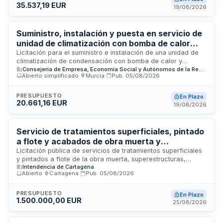
35.537,19 EUR
Público y sus normas de desarrollo.
19/08/2026
Suministro, instalación y puesta en servicio de
unidad de climatización con bomba de calor
para la Consejería de Empresa, Empleo y
Licitación para el suministro e instalación de una unidad de
climatización de condensación con bomba de calor y
Economía Social
Consejeria de Empresa, Economía Social y Autónomos de la Región de Murcia
tecnología inverter, destinada a integrase en el sistema
Abierto simplificado
·
Murcia
·
Pub.
05/08/2026
existente de la Secretaría General de la Consejería de
Empresa, Empleo y Economía Social. El contrato incluye la
puesta en marcha, conexión con la infraestructura de
PRESUPUESTO
En Plazo
20.661,16 EUR
climatización existente y los sistemas de control
19/08/2026
centralizado, garantizando eficiencia energética y reducción
de emisiones medioambientales.
Servicio de tratamientos superficiales, pintado
a flote y acabados de obra muerta y
superestructuras para buque - Intendencia de
Licitación pública de servicios de tratamientos superficiales
y pintados a flote de la obra muerta, superestructuras,
Cartagena
Intendencia de Cartagena
cubiertas, rampas y otras superficies de embarcaciones,
Abierto
·
Cartagena
·
Pub.
05/08/2026
convocada por la Intendencia de Cartagena. El contrato
comprende tareas de preparación y acabado de superficies
navales mediante técnicas de pintura especializada. La
PRESUPUESTO
En Plazo
1.500.000,00 EUR
ejecución se realizará en las instalaciones portuarias de
25/08/2026
Cartagena, utilizando métodos a flote para minimizar
desplazamientos de la nave. El presupuesto disponible